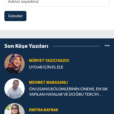
Gönder
Son Köşe Yazıları
MÜRVET YAZICI KAZGI
UYGAR İÇİN EL ELE
MEHMET MARAŞANLI
ÖN LİSANS BÖLÜMLERİNİN ÖNEMİ, EN SIK
YAPILAN HATALAR VE DOĞRU TERCİH
STRATEJİLERİ
EMIYRA BAYRAK