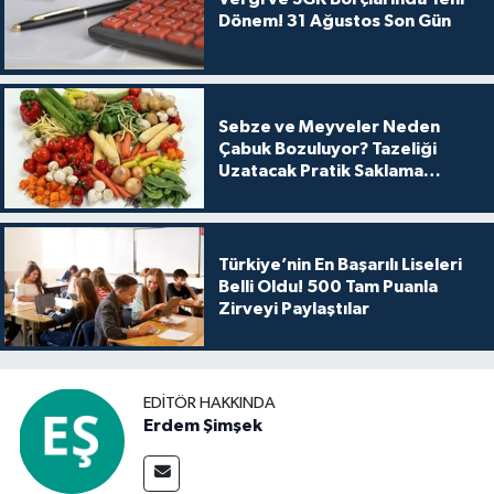
Dönem! 31 Ağustos Son Gün
Sebze ve Meyveler Neden
Çabuk Bozuluyor? Tazeliği
Uzatacak Pratik Saklama
Yöntemleri
Türkiye’nin En Başarılı Liseleri
Belli Oldu! 500 Tam Puanla
Zirveyi Paylaştılar
EDITÖR HAKKINDA
Erdem Şimşek