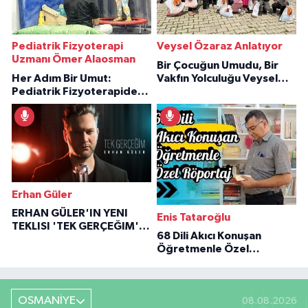
Pediatrik Fizyoterapi
Veysel Özaraz Anlatıyor
Uzmanı Ömer Alaosman
Bir Çocuğun Umudu, Bir
Her Adım Bir Umut:
Vakfın Yolculuğu Veysel
Pediatrik Fizyoterapiden
Özaraz Anlatıyor
İlham Veren Hikâyeler
Erhan Güler
ERHAN GÜLER'IN YENI
Enis Tataroğlu
TEKLISI 'TEK GERÇEĞIM'LE
68 Dili Akıcı Konuşan
BÜYÜK DÖNÜŞÜ
Öğretmenle Özel
Röportaj
OSMANİYE
08.08.2026