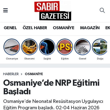
GENEL
Osmaniye Nöbetçi Eczaneler
GENEL
ÖZEL HABER
OSMANİYE
MAGAZİN
E
ÖZEL HABER
Osmaniye Hava Durumu
OSMANİYE
Osmaniye Trafik Yoğunluk Haritası
MAGAZİN
Süper Lig Puan Durumu ve Fikstür
Osmaniye
Ekonomi
Sağlık
Eğitim
Genel
Doğa
EKONOMİ
Tüm Manşetler
HABERLER
OSMANIYE
Osmaniye’de NRP Eğitimi
SPOR
Son Dakika Haberleri
Başladı
RESMİ İLANLAR
Haber Arşivi
Osmaniye’de Neonatal Resüsitasyon Uygulayıcı
Eğitim Programı başladı. 02-04 Haziran 2026