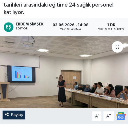
tarihleri arasındaki eğitime 24 sağlık personeli
katılıyor.
ERDEM ŞIMŞEK
03.06.2026 - 14:08
1 DK
EDITÖR
YAYINLANMA
OKUNMA SÜRESI
Paylaş
-
+
A
A