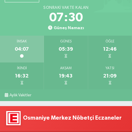
SONRAKI VAKTE KALAN
07:29
Güneş Namazı
İMSAK
GÜNEŞ
ÖĞLE
04:07
05:39
12:46
İKINDI
AKŞAM
YATSI
16:32
19:43
21:09
Aylık Vakitler
Osmaniye Merkez Nöbetçi Eczaneler