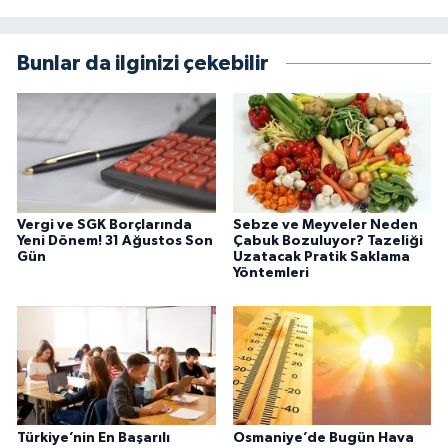
Bunlar da ilginizi çekebilir
Vergi ve SGK Borçlarında
Sebze ve Meyveler Neden
Yeni Dönem! 31 Ağustos Son
Çabuk Bozuluyor? Tazeliği
Gün
Uzatacak Pratik Saklama
Yöntemleri
Türkiye’nin En Başarılı
Osmaniye’de Bugün Hava