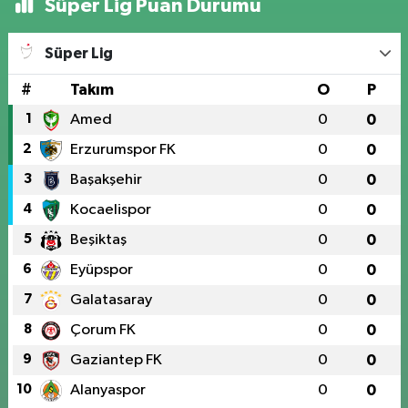
Süper Lig Puan Durumu
Süper Lig
#
Takım
O
P
1
Amed
0
0
2
Erzurumspor FK
0
0
3
Başakşehir
0
0
4
Kocaelispor
0
0
5
Beşiktaş
0
0
6
Eyüpspor
0
0
7
Galatasaray
0
0
8
Çorum FK
0
0
9
Gaziantep FK
0
0
10
Alanyaspor
0
0