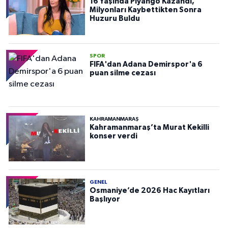
16 Yaşında Piyango Kazandı,
Milyonları Kaybettikten Sonra
Huzuru Buldu
SPOR
FIFA'dan Adana Demirspor'a 6
puan silme cezası
KAHRAMANMARAŞ
Kahramanmaraş’ta Murat Kekilli
konser verdi
GENEL
Osmaniye’de 2026 Hac Kayıtları
Başlıyor