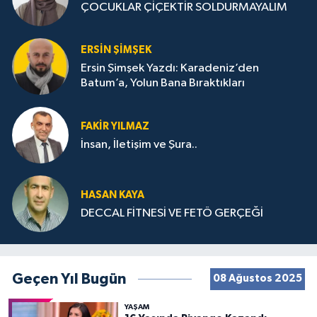
ÇOCUKLAR ÇİÇEKTİR SOLDURMAYALIM
ERSIN ŞIMŞEK
Ersin Şimşek Yazdı: Karadeniz’den
Batum’a, Yolun Bana Bıraktıkları
FAKIR YILMAZ
İnsan, İletişim ve Şura..
HASAN KAYA
DECCAL FİTNESİ VE FETÖ GERÇEĞİ
Geçen Yıl Bugün
08 Ağustos 2025
YAŞAM