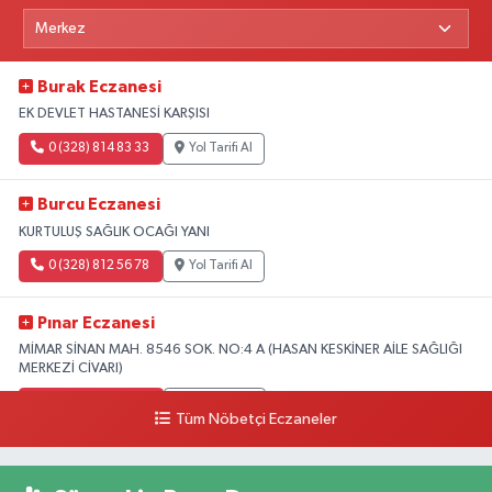
Burak Eczanesi
EK DEVLET HASTANESİ KARŞISI
0 (328) 814 83 33
Yol Tarifi Al
Burcu Eczanesi
KURTULUŞ SAĞLIK OCAĞI YANI
0 (328) 812 56 78
Yol Tarifi Al
Pınar Eczanesi
MİMAR SİNAN MAH. 8546 SOK. NO:4 A (HASAN KESKİNER AİLE SAĞLIĞI
MERKEZİ CİVARI)
0 (328) 826 04 73
Yol Tarifi Al
Tüm Nöbetçi Eczaneler