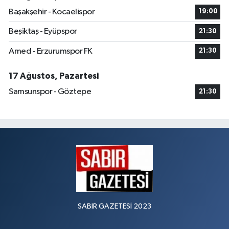
Başakşehir - Kocaelispor
19:00
Beşiktaş - Eyüpspor
21:30
Amed - Erzurumspor FK
21:30
17 Ağustos, Pazartesi
Samsunspor - Göztepe
21:30
SABIR GAZETESİ 2023