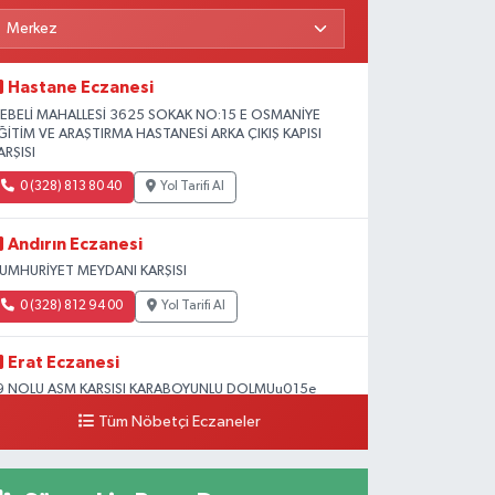
Hastane Eczanesi
EBELİ MAHALLESİ 3625 SOKAK NO:15 E OSMANİYE
ĞİTİM VE ARAŞTIRMA HASTANESİ ARKA ÇIKIŞ KAPISI
ARŞISI
0 (328) 813 80 40
Yol Tarifi Al
Andırın Eczanesi
UMHURİYET MEYDANI KARŞISI
0 (328) 812 94 00
Yol Tarifi Al
Erat Eczanesi
9 NOLU ASM KARSISI KARABOYUNLU DOLMUu015e
OLUNDA Mu0130MAR Su0130NAN OKULU
Tüm Nöbetçi Eczaneler
u0130VARI
0 (328) 825 39 39
Yol Tarifi Al