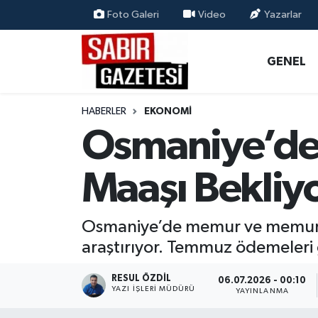
Foto Galeri
Video
Yazarlar
GENEL
Osmaniye Nöbetçi Eczaneler
GENEL
ÖZEL HABER
Osmaniye Hava Durumu
HABERLER
EKONOMI
OSMANİYE
Osmaniye Trafik Yoğunluk Haritası
Osmaniye’de 
MAGAZİN
Süper Lig Puan Durumu ve Fikstür
Maaşı Bekliy
EKONOMİ
Tüm Manşetler
Osmaniye’de memur ve memur em
SPOR
Son Dakika Haberleri
araştırıyor. Temmuz ödemeler
RESMİ İLANLAR
Haber Arşivi
RESUL ÖZDIL
06.07.2026 - 00:10
YAZI İŞLERI MÜDÜRÜ
YAYINLANMA