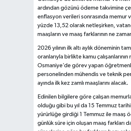
ardından gözünü ödeme takvimine çevir
enflasyon verileri sonrasında memur v
yüzde 13,52 olarak netleşirken, vatand
maaşların ve maaş farklarının ne zaman
2026 yılının ilk altı aylık döneminin 
oranlarıyla birlikte kamu çalışanlarının
Osmaniye’de görev yapan öğretmenler
personelinden mühendis ve teknik per
ayında ilk kez zamlı maaşlarını alacak.
Edinilen bilgilere göre çalışan memurla
olduğu gibi bu yıl da 15 Temmuz tarihi
yürürlüğe girdiği 1 Temmuz ile maaş 
günlük süre için oluşan maaş farkları 