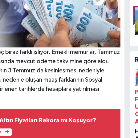
ç biraz farklı işliyor. Emekli memurlar, Temmuz
rasında mevcut ödeme takvimine göre aldı.
ının 3 Temmuz’da kesinleşmesi nedeniyle
 nedenle oluşan maaş farklarının Sosyal
rlenen tarihlerde hesaplara yatırılması
P
F
ltın Fiyatları Rekora mı Koşuyor?
e