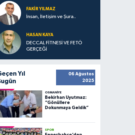
FAKIR YILMAZ
İnsan, İletişim ve Şura..
HASAN KAYA
DECCAL FİTNESİ VE FETÖ
GERÇEĞİ
Geçen Yıl
06 Ağustos
Bugün
2025
OSMANIYE
Bekirhan Uyutmaz:
“Gönüllere
Dokunmaya Geldik”
SPOR
Fenerbahçe’den