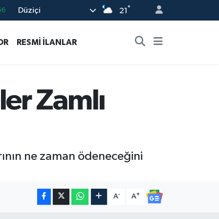
°
Düziçi
05
21
18
OR
RESMİ İLANLAR
22
54
11
er Zamlı
66
rının ne zaman ödeneceğini
-
+
A
A