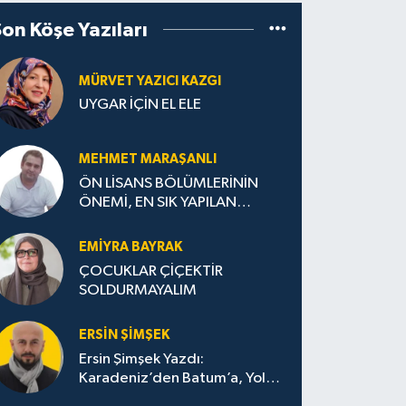
Son Köşe Yazıları
MÜRVET YAZICI KAZGI
UYGAR İÇİN EL ELE
MEHMET MARAŞANLI
ÖN LİSANS BÖLÜMLERİNİN
ÖNEMİ, EN SIK YAPILAN
HATALAR VE DOĞRU TERCİH
STRATEJİLERİ
EMIYRA BAYRAK
ÇOCUKLAR ÇİÇEKTİR
SOLDURMAYALIM
ERSIN ŞIMŞEK
Ersin Şimşek Yazdı:
Karadeniz’den Batum’a, Yolun
Bana Bıraktıkları