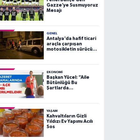
Gazze’ye Susmuyoruz
Mesajı
GENEL
Antalya'da hafif ticari
araçla çarpışan
motosikletin sürücüsü
yaralandı
EKONOMI
Başkan Yücel: “Aile
Bütünlüğü Bu
Şartlarda
Sağlanamaz”
YAŞAM
Kahvaltıların Gizli
Yıldızı Ev Yapımı Acılı
Sos