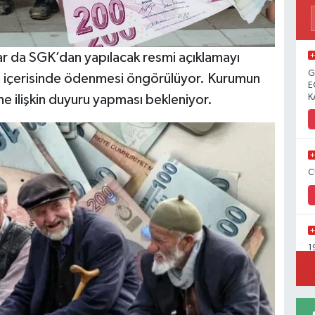
 da SGK’dan yapılacak resmi açıklamayı
G
ı içerisinde ödenmesi öngörülüyor. Kurumun
E
K
ilişkin duyuru yapması bekleniyor.
C
1
Y
C