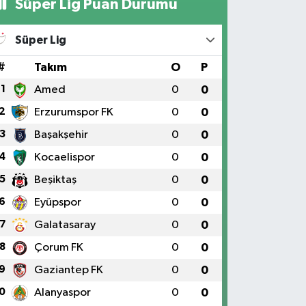
Süper Lig Puan Durumu
Süper Lig
#
Takım
O
P
1
Amed
0
0
2
Erzurumspor FK
0
0
3
Başakşehir
0
0
4
Kocaelispor
0
0
5
Beşiktaş
0
0
6
Eyüpspor
0
0
7
Galatasaray
0
0
8
Çorum FK
0
0
9
Gaziantep FK
0
0
0
Alanyaspor
0
0