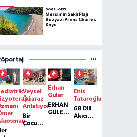
DOĞA - GEZI
Mersin’in Saklı Plajı
Bozyazı Prens Charles
Koyu
Röportaj
Erhan
ediatrik
Veysel
Enis
Güler
izyoterapi
Özaraz
Tataroğlu
ERHAN
Uzmanı
Anlatıyor
68 Dili
GÜLER'IN
Ömer
Bir
Akıcı
YENI
Alaosman
Çocuğun
Konuşan
TEKLISI
Her
Umudu,
Öğretmenle
'TEK