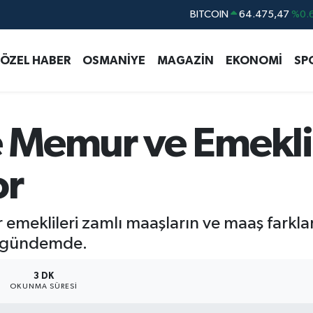
DOLAR
47,5971
%0.
EURO
55,1336
%0.
ÖZEL HABER
OSMANİYE
MAGAZİN
EKONOMİ
SP
STERLİN
64,2534
%0.
GRAM ALTIN
6527.85
%0.
BİST100
13.703
%
Memur ve Emeklil
BITCOIN
64.475,47
%0.
or
eklileri zamlı maaşların ve maaş farkla
i gündemde.
3 DK
OKUNMA SÜRESI