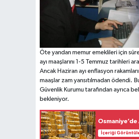
Öte yandan memur emeklileri için süre
ayı maaşlarını 1-5 Temmuz tarihleri a
Ancak Haziran ayı enflasyon rakamlar
maaşlar zam yansıtılmadan ödendi. Bu
Güvenlik Kurumu tarafından ayrıca beli
bekleniyor.
Osmaniye’de A
İçeriği Görüntül