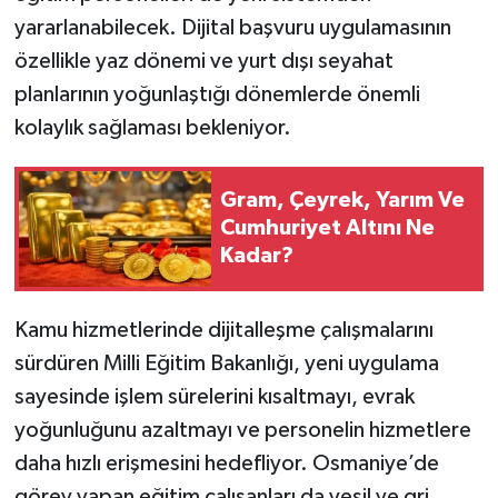
yararlanabilecek. Dijital başvuru uygulamasının
özellikle yaz dönemi ve yurt dışı seyahat
planlarının yoğunlaştığı dönemlerde önemli
kolaylık sağlaması bekleniyor.
Gram, Çeyrek, Yarım Ve
Cumhuriyet Altını Ne
Kadar?
Kamu hizmetlerinde dijitalleşme çalışmalarını
sürdüren Milli Eğitim Bakanlığı, yeni uygulama
sayesinde işlem sürelerini kısaltmayı, evrak
yoğunluğunu azaltmayı ve personelin hizmetlere
daha hızlı erişmesini hedefliyor. Osmaniye’de
görev yapan eğitim çalışanları da yeşil ve gri