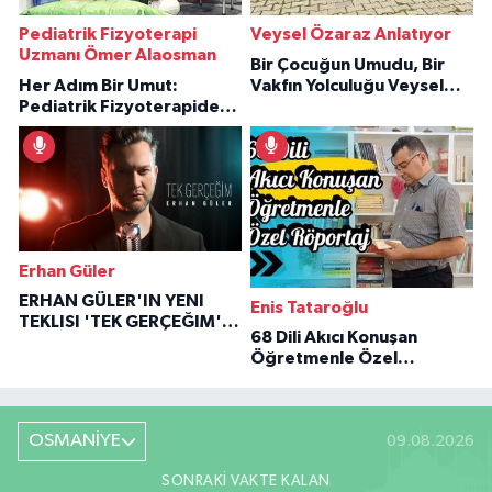
Pediatrik Fizyoterapi
Veysel Özaraz Anlatıyor
Uzmanı Ömer Alaosman
Bir Çocuğun Umudu, Bir
Her Adım Bir Umut:
Vakfın Yolculuğu Veysel
Pediatrik Fizyoterapiden
Özaraz Anlatıyor
İlham Veren Hikâyeler
Erhan Güler
ERHAN GÜLER'IN YENI
Enis Tataroğlu
TEKLISI 'TEK GERÇEĞIM'LE
68 Dili Akıcı Konuşan
BÜYÜK DÖNÜŞÜ
Öğretmenle Özel
Röportaj
OSMANİYE
09.08.2026
SONRAKI VAKTE KALAN