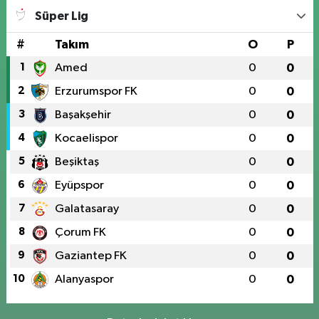
Süper Lig
#
Takım
O
P
1
Amed
0
0
2
Erzurumspor FK
0
0
3
Başakşehir
0
0
4
Kocaelispor
0
0
5
Beşiktaş
0
0
6
Eyüpspor
0
0
7
Galatasaray
0
0
8
Çorum FK
0
0
9
Gaziantep FK
0
0
10
Alanyaspor
0
0