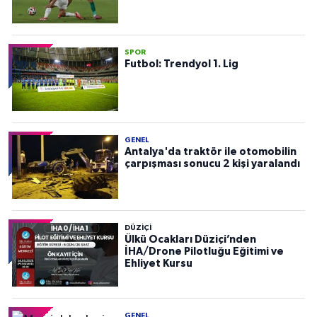
SPOR
Futbol: Trendyol 1. Lig
GENEL
Antalya'da traktör ile otomobilin
çarpışması sonucu 2 kişi yaralandı
DÜZIÇI
Ülkü Ocakları Düziçi’nden
İHA/Drone Pilotluğu Eğitimi ve
Ehliyet Kursu
GENEL