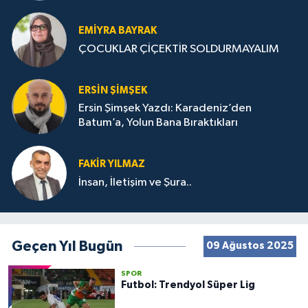
STRATEJİLERİ
EMIYRA BAYRAK
ÇOCUKLAR ÇİÇEKTİR SOLDURMAYALIM
ERSIN ŞIMŞEK
Ersin Şimşek Yazdı: Karadeniz’den
Batum’a, Yolun Bana Bıraktıkları
FAKIR YILMAZ
İnsan, İletişim ve Şura..
Geçen Yıl Bugün
09 Ağustos 2025
SPOR
Futbol: Trendyol Süper Lig