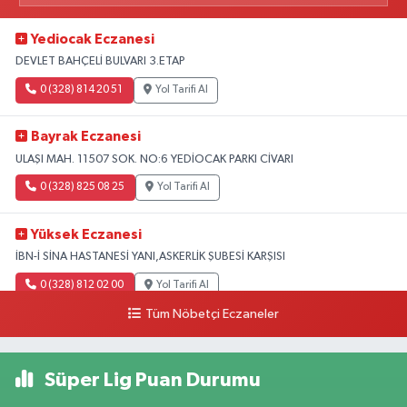
Yediocak Eczanesi
DEVLET BAHÇELİ BULVARI 3.ETAP
0 (328) 814 20 51
Yol Tarifi Al
Bayrak Eczanesi
ULAŞI MAH. 11507 SOK. NO:6 YEDİOCAK PARKI CİVARI
0 (328) 825 08 25
Yol Tarifi Al
Yüksek Eczanesi
İBN-İ SİNA HASTANESİ YANI,ASKERLİK ŞUBESİ KARŞISI
0 (328) 812 02 00
Yol Tarifi Al
Tüm Nöbetçi Eczaneler
Süper Lig Puan Durumu