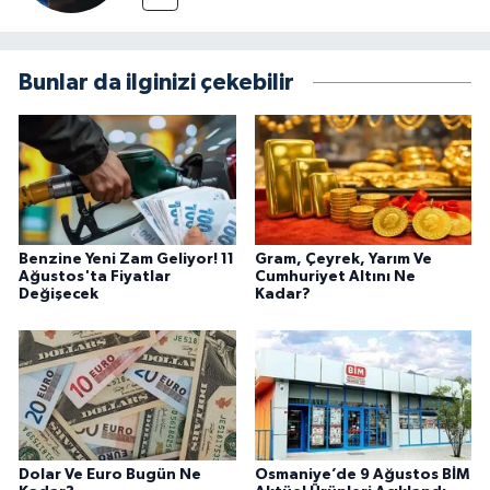
Bunlar da ilginizi çekebilir
Benzine Yeni Zam Geliyor! 11
Gram, Çeyrek, Yarım Ve
Ağustos'ta Fiyatlar
Cumhuriyet Altını Ne
Değişecek
Kadar?
Dolar Ve Euro Bugün Ne
Osmaniye’de 9 Ağustos BİM