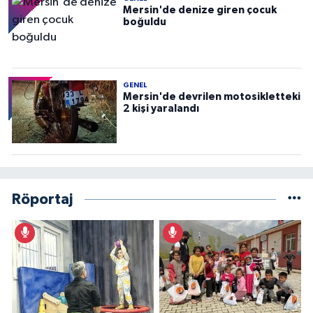
Mersin'de denize giren çocuk
boğuldu
GENEL
Mersin'de devrilen motosikletteki
2 kişi yaralandı
Röportaj