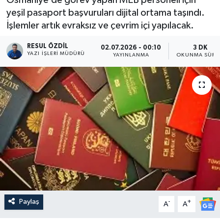
yeşil pasaport başvuruları dijital ortama taşındı.
İşlemler artık evraksız ve çevrim içi yapılacak.
RESUL ÖZDIL
02.07.2026 - 00:10
3 DK
YAZI İŞLERI MÜDÜRÜ
YAYINLANMA
OKUNMA SÜRE
Paylaş
-
+
A
A