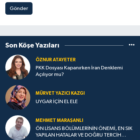
Gönder
Son Köşe Yazıları
ÖZNUR ATAYETER
PKK Dosyası Kapanırken İran Denklemi
Açılıyor mu?
MÜRVET YAZICI KAZGI
UYGAR İÇİN EL ELE
MEHMET MARAŞANLI
ÖN LİSANS BÖLÜMLERİNİN ÖNEMİ, EN SIK
YAPILAN HATALAR VE DOĞRU TERCİH