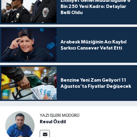
Emniyet Genel Müdürlüğüne 6
Bin 250 Yeni Kadro: Detaylar
Belli Oldu
Arabesk Müziğinin Acı Kaybı!
Şarkıcı Cansever Vefat Etti
Benzine Yeni Zam Geliyor! 11
Ağustos'ta Fiyatlar Değişecek
YAZI İŞLERI MÜDÜRÜ
Resul Özdil