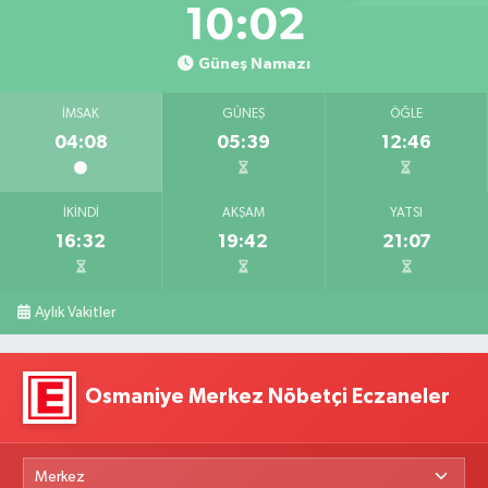
10:00
Güneş Namazı
İMSAK
GÜNEŞ
ÖĞLE
04:08
05:39
12:46
İKINDI
AKŞAM
YATSI
16:32
19:42
21:07
Aylık Vakitler
Osmaniye Merkez Nöbetçi Eczaneler