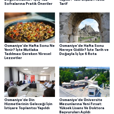
Sofralarına Pratik Öneriler
Tarif
Osmaniye’de Hafta Sonu Ne
Osmaniye’de Hafta Sonu
Yenir? İşte Mutlaka
Nereye Gidilir? İşte Tarih ve
Tadılması Gereken Yöresel
Doğayla İç İçe 6 Rota
Lezzetler
Osmaniye’de Din
Osmaniye’de Üniversite
Hizmetlerinin Geleceği İçin
Mezunlarına Yeni Fırsat:
İstişare Toplantısı Yapıldı
Yüksek Lisans Ve Doktora
Başvuruları Açıldı