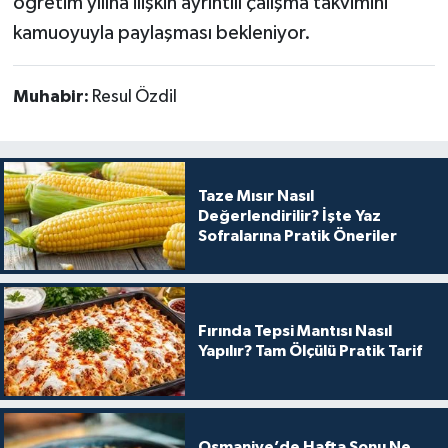
öğretim yılına ilişkin ayrıntılı çalışma takvimini
kamuoyuyla paylaşması bekleniyor.
Muhabir:
Resul Özdil
Taze Mısır Nasıl
Değerlendirilir? İşte Yaz
Sofralarına Pratik Öneriler
Fırında Tepsi Mantısı Nasıl
Yapılır? Tam Ölçülü Pratik Tarif
Osmaniye’de Hafta Sonu Ne