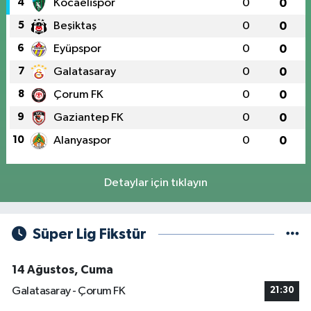
4
Kocaelispor
0
0
5
Beşiktaş
0
0
6
Eyüpspor
0
0
7
Galatasaray
0
0
8
Çorum FK
0
0
9
Gaziantep FK
0
0
10
Alanyaspor
0
0
Detaylar için tıklayın
Süper Lig Fikstür
14 Ağustos, Cuma
Galatasaray - Çorum FK
21:30