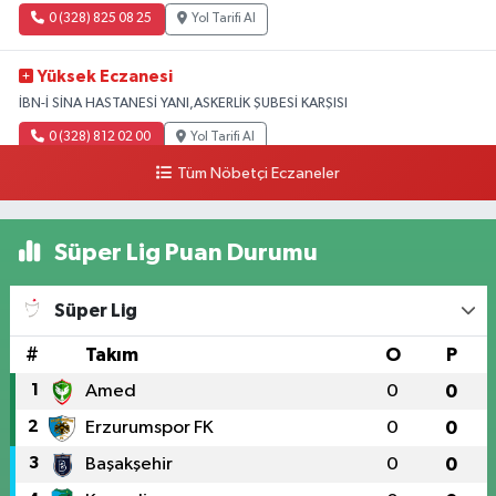
0 (328) 825 08 25
Yol Tarifi Al
Yüksek Eczanesi
İBN-İ SİNA HASTANESİ YANI,ASKERLİK ŞUBESİ KARŞISI
0 (328) 812 02 00
Yol Tarifi Al
Tüm Nöbetçi Eczaneler
Süper Lig Puan Durumu
Süper Lig
#
Takım
O
P
1
Amed
0
0
2
Erzurumspor FK
0
0
3
Başakşehir
0
0