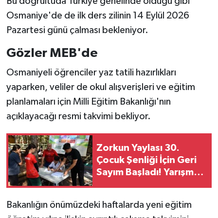
Bu doğrultuda Türkiye genelinde olduğu gibi
Osmaniye'de de ilk ders zilinin 14 Eylül 2026
Pazartesi günü çalması bekleniyor.
Gözler MEB'de
Osmaniyeli öğrenciler yaz tatili hazırlıkları
yaparken, veliler de okul alışverişleri ve eğitim
planlamaları için Milli Eğitim Bakanlığı'nın
açıklayacağı resmi takvimi bekliyor.
Zorkun Yaylası 30.
Çocuk Şenliği İçin Geri
Sayım Başladı! Yarışma
Başvuruları Açıldı
Bakanlığın önümüzdeki haftalarda yeni eğitim