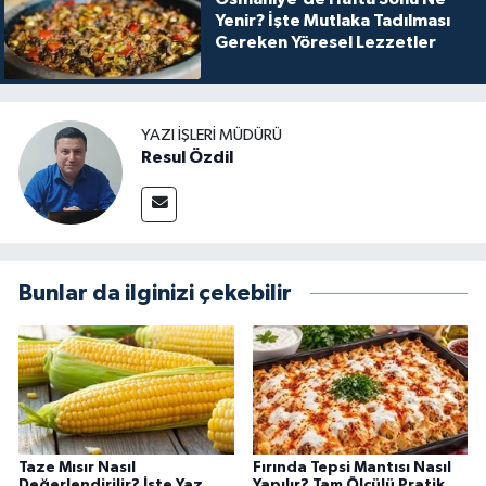
Yenir? İşte Mutlaka Tadılması
Gereken Yöresel Lezzetler
YAZI İŞLERI MÜDÜRÜ
Resul Özdil
Bunlar da ilginizi çekebilir
Taze Mısır Nasıl
Fırında Tepsi Mantısı Nasıl
Değerlendirilir? İşte Yaz
Yapılır? Tam Ölçülü Pratik