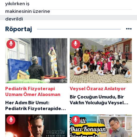
Röportaj
Pediatrik Fizyoterapi
Veysel Özaraz Anlatıyor
Uzmanı Ömer Alaosman
Bir Çocuğun Umudu, Bir
Her Adım Bir Umut:
Vakfın Yolculuğu Veysel
Pediatrik Fizyoterapiden
Özaraz Anlatıyor
İlham Veren Hikâyeler