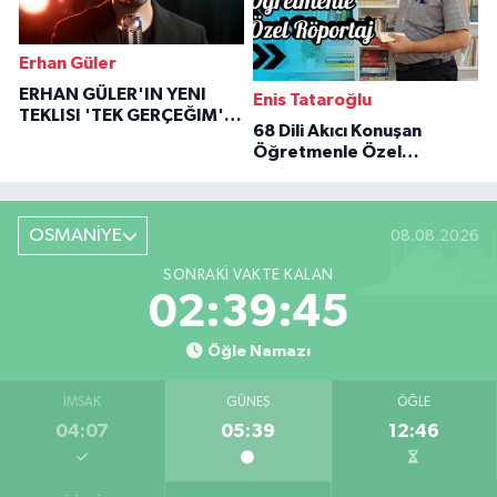
Erhan Güler
ERHAN GÜLER'IN YENI
Enis Tataroğlu
TEKLISI 'TEK GERÇEĞIM'LE
68 Dili Akıcı Konuşan
BÜYÜK DÖNÜŞÜ
Öğretmenle Özel
Röportaj
OSMANİYE
08.08.2026
SONRAKI VAKTE KALAN
02:39:44
Öğle Namazı
İMSAK
GÜNEŞ
ÖĞLE
04:07
05:39
12:46