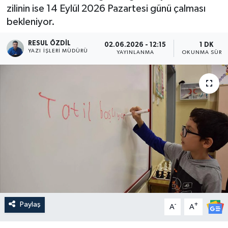
zilinin ise 14 Eylül 2026 Pazartesi günü çalması
bekleniyor.
RESUL ÖZDIL
02.06.2026 - 12:15
1 DK
YAZI İŞLERI MÜDÜRÜ
YAYINLANMA
OKUNMA SÜRES
Paylaş
-
+
A
A