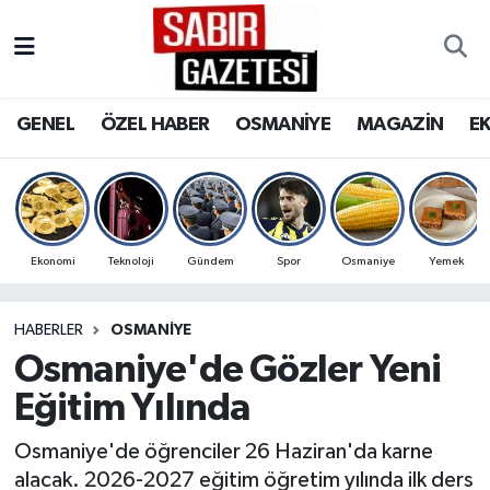
GENEL
Osmaniye Nöbetçi Eczaneler
GENEL
ÖZEL HABER
OSMANİYE
MAGAZİN
E
ÖZEL HABER
Osmaniye Hava Durumu
OSMANİYE
Osmaniye Trafik Yoğunluk Haritası
MAGAZİN
Süper Lig Puan Durumu ve Fikstür
Ekonomi
Teknoloji
Gündem
Spor
Osmaniye
Yemek
EKONOMİ
Tüm Manşetler
HABERLER
OSMANIYE
Osmaniye'de Gözler Yeni
SPOR
Son Dakika Haberleri
Eğitim Yılında
RESMİ İLANLAR
Haber Arşivi
Osmaniye'de öğrenciler 26 Haziran'da karne
alacak. 2026-2027 eğitim öğretim yılında ilk ders