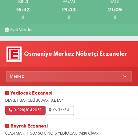
İKINDI
AKŞAM
YATSI
16:32
19:43
21:09
Aylık Vakitler
Osmaniye Merkez Nöbetçi Eczaneler
Yediocak Eczanesi
DEVLET BAHÇELİ BULVARI 3.ETAP
0 (328) 814 20 51
Yol Tarifi Al
Bayrak Eczanesi
ULAŞI MAH. 11507 SOK. NO:6 YEDİOCAK PARKI CİVARI