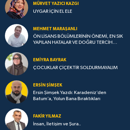
MÜRVET YAZICI KAZGI
UYGAR İÇİN EL ELE
MEHMET MARAŞANLI
ÖN LİSANS BÖLÜMLERİNİN ÖNEMİ, EN SIK
YAPILAN HATALAR VE DOĞRU TERCİH
STRATEJİLERİ
EMIYRA BAYRAK
ÇOCUKLAR ÇİÇEKTİR SOLDURMAYALIM
ERSIN ŞIMŞEK
Ersin Şimşek Yazdı: Karadeniz’den
Batum’a, Yolun Bana Bıraktıkları
FAKIR YILMAZ
İnsan, İletişim ve Şura..