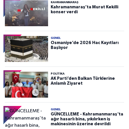
KAHRAMANMARAŞ
Kahramanmaraş’ta Murat Kekilli
konser verdi
GENEL
Osmaniye’de 2026 Hac Kayıtları
Başlıyor
POLITIKA
AK Parti’den Balkan Türklerine
Anlamlı Ziyaret
GENEL
GÜNCELLEME - Kahramanmaraş'ta
ağır hasarlı bina, yıkılırken iş
makinesinin üzerine devrildi