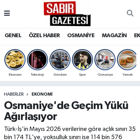
GENEL
Osmaniye Nöbetçi Eczaneler
GENEL
ÖZEL HABER
OSMANİYE
MAGAZİN
E
ÖZEL HABER
Osmaniye Hava Durumu
OSMANİYE
Osmaniye Trafik Yoğunluk Haritası
MAGAZİN
Süper Lig Puan Durumu ve Fikstür
Ekonomi
Teknoloji
Gündem
Spor
Osmaniye
Yemek
EKONOMİ
Tüm Manşetler
HABERLER
EKONOMI
Osmaniye'de Geçim Yükü
SPOR
Son Dakika Haberleri
Ağırlaşıyor
RESMİ İLANLAR
Haber Arşivi
Türk-İş'in Mayıs 2026 verilerine göre açlık sınırı 35
bin 174 TL'ye, yoksulluk sınırı ise 114 bin 576