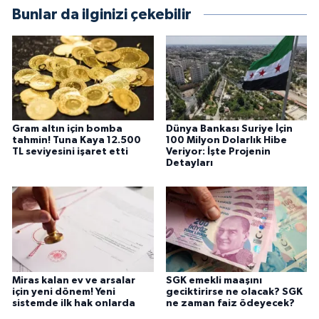
Bunlar da ilginizi çekebilir
Gram altın için bomba
Dünya Bankası Suriye İçin
tahmin! Tuna Kaya 12.500
100 Milyon Dolarlık Hibe
TL seviyesini işaret etti
Veriyor: İşte Projenin
Detayları
Miras kalan ev ve arsalar
SGK emekli maaşını
için yeni dönem! Yeni
geciktirirse ne olacak? SGK
sistemde ilk hak onlarda
ne zaman faiz ödeyecek?