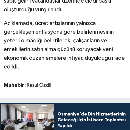
sabit gelirli vatandaşlar üzerinde ciddi baskı
oluşturduğu vurgulandı.
Açıklamada, ücret artışlarının yalnızca
gerçekleşen enflasyona göre belirlenmesinin
yeterli olmadığı belirtilerek, çalışanların ve
emeklilerin satın alma gücünü koruyacak yeni
ekonomik düzenlemelere ihtiyaç duyulduğu ifade
edildi.
Muhabir:
Resul Özdil
Osmaniye’de Din Hizmetlerinin
Geleceği İçin İstişare Toplantısı
Yapıldı