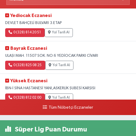
Yediocak Eczanesi
DEVLET BAHÇELİ BULVARI 3.ETAP
0 (328) 814 20 51
Yol Tarifi Al
Bayrak Eczanesi
ULAŞI MAH. 11507 SOK. NO:6 YEDİOCAK PARKI CİVARI
0 (328) 825 08 25
Yol Tarifi Al
Yüksek Eczanesi
İBN-İ SİNA HASTANESİ YANI,ASKERLİK ŞUBESİ KARŞISI
0 (328) 812 02 00
Yol Tarifi Al
Tüm Nöbetçi Eczaneler
Süper Lig Puan Durumu