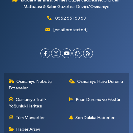
İstiklal Mahallesi, Ahmet Güzel Caddesi No:7 Erdem
Matbaası & Sabır Gazetesi Düziçi/Osmaniye
0552 551 53 53
[email protected]
Osmaniye Nöbetçi
Osmaniye Hava Durumu
Eczaneler
Osmaniye Trafik
Puan Durumu ve Fikstür
Yoğunluk Haritası
Tüm Manşetler
Son Dakika Haberleri
Haber Arşivi