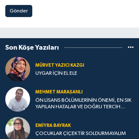
Gönder
Son Köşe Yazıları
MÜRVET YAZICI KAZGI
UYGAR İÇİN EL ELE
MEHMET MARAŞANLI
ÖN LİSANS BÖLÜMLERİNİN ÖNEMİ, EN SIK
YAPILAN HATALAR VE DOĞRU TERCİH
STRATEJİLERİ
EMIYRA BAYRAK
ÇOCUKLAR ÇİÇEKTİR SOLDURMAYALIM