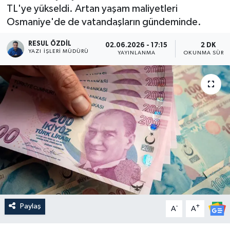
TL'ye yükseldi. Artan yaşam maliyetleri
Osmaniye'de de vatandaşların gündeminde.
RESUL ÖZDIL
02.06.2026 - 17:15
2 DK
YAZI İŞLERI MÜDÜRÜ
YAYINLANMA
OKUNMA SÜRES
Paylaş
-
+
A
A