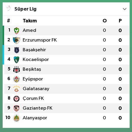
Süper Lig
#
Takım
O
P
1
Amed
0
0
2
Erzurumspor FK
0
0
3
Başakşehir
0
0
4
Kocaelispor
0
0
5
Beşiktaş
0
0
6
Eyüpspor
0
0
7
Galatasaray
0
0
8
Çorum FK
0
0
9
Gaziantep FK
0
0
10
Alanyaspor
0
0