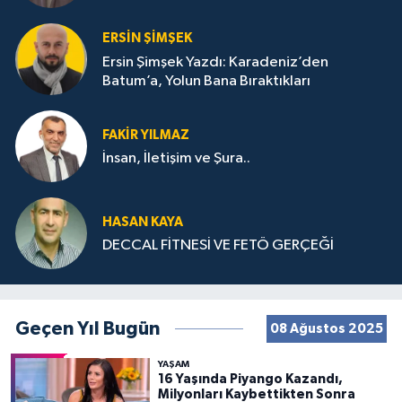
ERSIN ŞIMŞEK
Ersin Şimşek Yazdı: Karadeniz’den
Batum’a, Yolun Bana Bıraktıkları
FAKIR YILMAZ
İnsan, İletişim ve Şura..
HASAN KAYA
DECCAL FİTNESİ VE FETÖ GERÇEĞİ
Geçen Yıl Bugün
08 Ağustos 2025
YAŞAM
16 Yaşında Piyango Kazandı,
Milyonları Kaybettikten Sonra