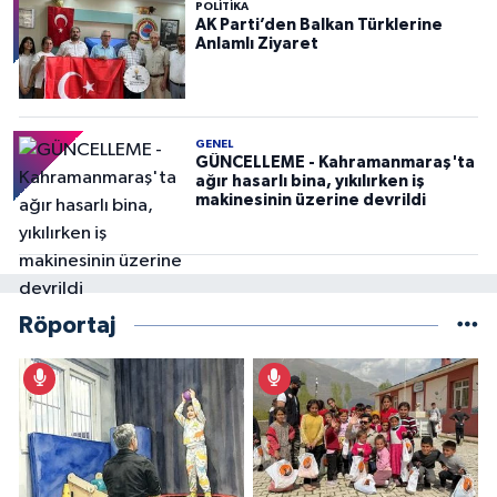
POLITIKA
AK Parti’den Balkan Türklerine
Anlamlı Ziyaret
GENEL
GÜNCELLEME - Kahramanmaraş'ta
ağır hasarlı bina, yıkılırken iş
makinesinin üzerine devrildi
Röportaj