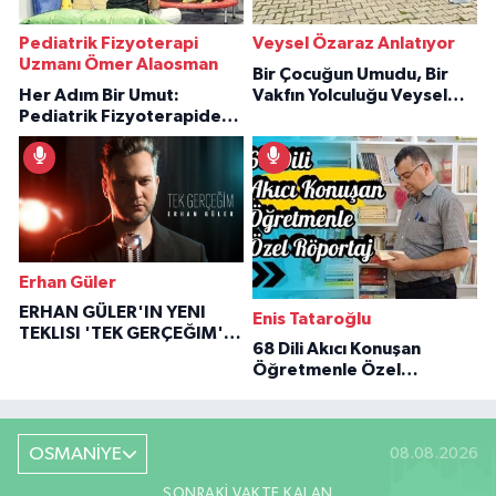
Pediatrik Fizyoterapi
Veysel Özaraz Anlatıyor
Uzmanı Ömer Alaosman
Bir Çocuğun Umudu, Bir
Her Adım Bir Umut:
Vakfın Yolculuğu Veysel
Pediatrik Fizyoterapiden
Özaraz Anlatıyor
İlham Veren Hikâyeler
Erhan Güler
ERHAN GÜLER'IN YENI
Enis Tataroğlu
TEKLISI 'TEK GERÇEĞIM'LE
68 Dili Akıcı Konuşan
BÜYÜK DÖNÜŞÜ
Öğretmenle Özel
Röportaj
OSMANİYE
08.08.2026
SONRAKI VAKTE KALAN