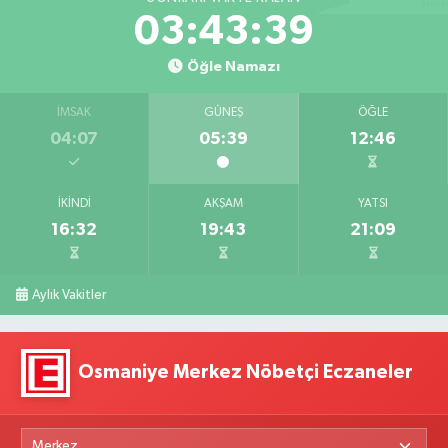
03:43:38
Öğle Namazı
İMSAK
GÜNEŞ
ÖĞLE
04:07
05:39
12:46
İKINDI
AKŞAM
YATSI
16:32
19:43
21:09
Aylık Vakitler
Osmaniye Merkez Nöbetçi Eczaneler