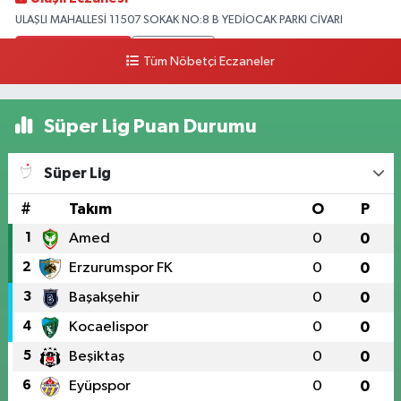
ULAŞLI MAHALLESİ 11507 SOKAK NO:8 B YEDİOCAK PARKI CİVARI
0 (546) 158 81 80
Yol Tarifi Al
Tüm Nöbetçi Eczaneler
Süper Lig Puan Durumu
Süper Lig
#
Takım
O
P
1
Amed
0
0
2
Erzurumspor FK
0
0
3
Başakşehir
0
0
4
Kocaelispor
0
0
5
Beşiktaş
0
0
6
Eyüpspor
0
0