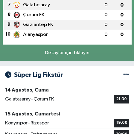
7
Galatasaray
0
0
8
Çorum FK
0
0
9
Gaziantep FK
0
0
10
Alanyaspor
0
0
Detaylar için tıklayın
Süper Lig Fikstür
14 Ağustos, Cuma
Galatasaray - Çorum FK
21:30
15 Ağustos, Cumartesi
Konyaspor - Rizespor
19:00