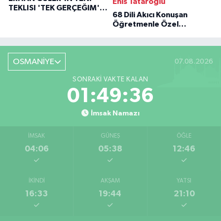
Enis Tataroğlu
TEKLISI 'TEK GERÇEĞIM'LE
68 Dili Akıcı Konuşan
BÜYÜK DÖNÜŞÜ
Öğretmenle Özel
Röportaj
OSMANİYE
07.08.2026
SONRAKI VAKTE KALAN
01:49:34
İmsak Namazı
İMSAK
GÜNEŞ
ÖĞLE
04:06
05:38
12:46
İKINDI
AKŞAM
YATSI
16:33
19:44
21:10