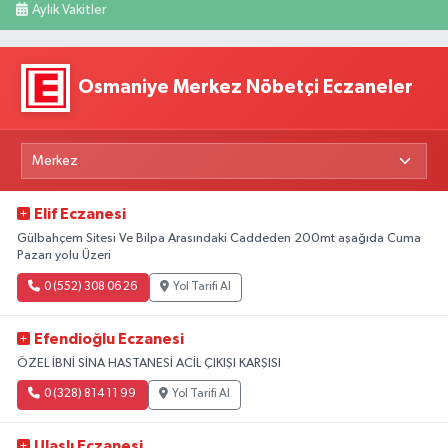
Aylık Vakitler
Osmaniye Merkez Nöbetçi Eczaneler
Elif Eczanesi
Gülbahçem Sitesi Ve Bilpa Arasındaki Caddeden 200mt aşağıda Cuma
Pazarı yolu Üzeri
0 (552) 308 06 26
Yol Tarifi Al
Efendioğlu Eczanesi
ÖZEL İBNİ SİNA HASTANESİ ACİL ÇIKIŞI KARŞISI
0 (328) 814 11 99
Yol Tarifi Al
Ulaşlı Eczanesi