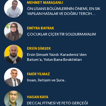
MEHMET MARAŞANLI
ÖN LİSANS BÖLÜMLERİNİN ÖNEMİ, EN SIK
YAPILAN HATALAR VE DOĞRU TERCİH
STRATEJİLERİ
EMIYRA BAYRAK
ÇOCUKLAR ÇİÇEKTİR SOLDURMAYALIM
ERSIN ŞIMŞEK
Ersin Şimşek Yazdı: Karadeniz’den
Batum’a, Yolun Bana Bıraktıkları
FAKIR YILMAZ
İnsan, İletişim ve Şura..
HASAN KAYA
DECCAL FİTNESİ VE FETÖ GERÇEĞİ