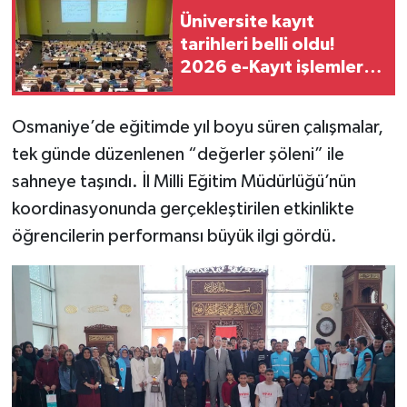
Üniversite kayıt
tarihleri belli oldu!
2026 e-Kayıt işlemleri
nasıl yapılacak?
Osmaniye’de eğitimde yıl boyu süren çalışmalar,
tek günde düzenlenen “değerler şöleni” ile
sahneye taşındı. İl Milli Eğitim Müdürlüğü’nün
koordinasyonunda gerçekleştirilen etkinlikte
öğrencilerin performansı büyük ilgi gördü.