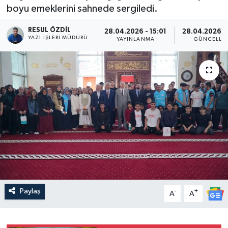
boyu emeklerini sahnede sergiledi.
RESUL ÖZDIL
28.04.2026 - 15:01
28.04.2026 - 
YAZI İŞLERI MÜDÜRÜ
YAYINLANMA
GÜNCELLE
Paylaş
-
+
A
A