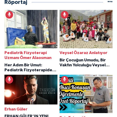
Röportaj
Pediatrik Fizyoterapi
Veysel Özaraz Anlatıyor
Uzmanı Ömer Alaosman
Bir Çocuğun Umudu, Bir
Her Adım Bir Umut:
Vakfın Yolculuğu Veysel
Pediatrik Fizyoterapiden
Özaraz Anlatıyor
İlham Veren Hikâyeler
Erhan Güler
ERHAN GÜLER'IN YENI