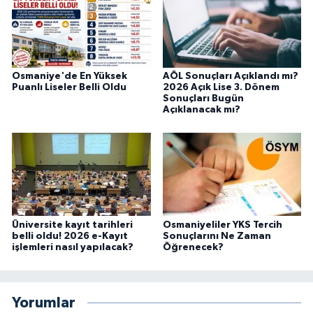
Osmaniye'de En Yüksek
AÖL Sonuçları Açıklandı mı?
Puanlı Liseler Belli Oldu
2026 Açık Lise 3. Dönem
Sonuçları Bugün
Açıklanacak mı?
Üniversite kayıt tarihleri
Osmaniyeliler YKS Tercih
belli oldu! 2026 e-Kayıt
Sonuçlarını Ne Zaman
işlemleri nasıl yapılacak?
Öğrenecek?
Yorumlar