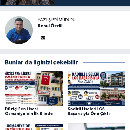
YAZI İŞLERI MÜDÜRÜ
Resul Özdil
Bunlar da ilginizi çekebilir
Düziçi Fen Lisesi
Kadirli Liseleri LGS
Osmaniye'nin İlk 8'inde
Başarısıyla Öne Çıktı