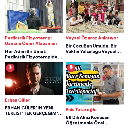
Pediatrik Fizyoterapi
Veysel Özaraz Anlatıyor
Uzmanı Ömer Alaosman
Bir Çocuğun Umudu, Bir
Her Adım Bir Umut:
Vakfın Yolculuğu Veysel
Pediatrik Fizyoterapiden
Özaraz Anlatıyor
İlham Veren Hikâyeler
Erhan Güler
ERHAN GÜLER'IN YENI
Enis Tataroğlu
TEKLISI 'TEK GERÇEĞIM'LE
68 Dili Akıcı Konuşan
BÜYÜK DÖNÜŞÜ
Öğretmenle Özel
Röportaj