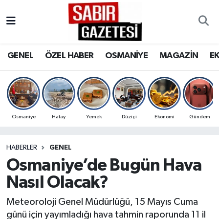
GENEL
Osmaniye Nöbetçi Eczaneler
GENEL
ÖZEL HABER
OSMANİYE
MAGAZİN
E
ÖZEL HABER
Osmaniye Hava Durumu
OSMANİYE
Osmaniye Trafik Yoğunluk Haritası
MAGAZİN
Süper Lig Puan Durumu ve Fikstür
Osmaniye
Hatay
Yemek
Düziçi
Ekonomi
Gündem
EKONOMİ
Tüm Manşetler
HABERLER
GENEL
Osmaniye’de Bugün Hava
SPOR
Son Dakika Haberleri
Nasıl Olacak?
RESMİ İLANLAR
Haber Arşivi
Meteoroloji Genel Müdürlüğü, 15 Mayıs Cuma
günü için yayımladığı hava tahmin raporunda 11 il