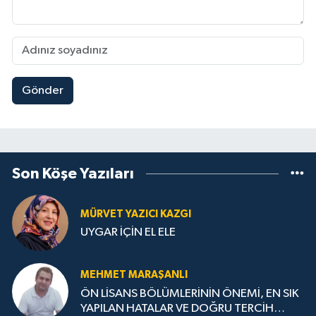
Gönder
Son Köşe Yazıları
MÜRVET YAZICI KAZGI
UYGAR İÇİN EL ELE
MEHMET MARAŞANLI
ÖN LİSANS BÖLÜMLERİNİN ÖNEMİ, EN SIK
YAPILAN HATALAR VE DOĞRU TERCİH