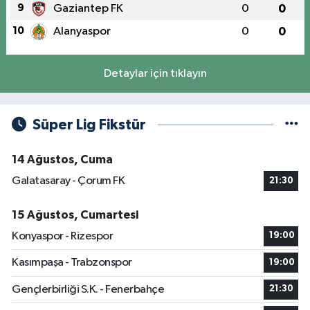
9
Gaziantep FK
0
0
10
Alanyaspor
0
0
Detaylar için tıklayın
Süper Lig Fikstür
14 Ağustos, Cuma
Galatasaray - Çorum FK
21:30
15 Ağustos, Cumartesi
Konyaspor - Rizespor
19:00
Kasımpaşa - Trabzonspor
19:00
Gençlerbirliği S.K. - Fenerbahçe
21:30