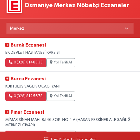
Osmaniye Merkez Nöbetçi Eczaneler
Burak Eczanesi
EK DEVLET HASTANESİ KARŞISI
0 (328) 814 83 33
Yol Tarifi Al
Burcu Eczanesi
KURTULUŞ SAĞLIK OCAĞI YANI
0 (328) 812 56 78
Yol Tarifi Al
Pınar Eczanesi
MİMAR SİNAN MAH. 8546 SOK. NO:4 A (HASAN KESKİNER AİLE SAĞLIĞI
MERKEZİ CİVARI)
0 (328) 826 04 73
Yol Tarifi Al
Tüm Nöbetçi Eczaneler