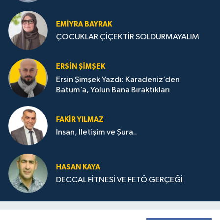
STRATEJİLERİ
EMIYRA BAYRAK
ÇOCUKLAR ÇİÇEKTİR SOLDURMAYALIM
ERSIN ŞIMŞEK
Ersin Şimşek Yazdı: Karadeniz’den
Batum’a, Yolun Bana Bıraktıkları
FAKIR YILMAZ
İnsan, İletişim ve Şura..
HASAN KAYA
DECCAL FİTNESİ VE FETÖ GERÇEĞİ