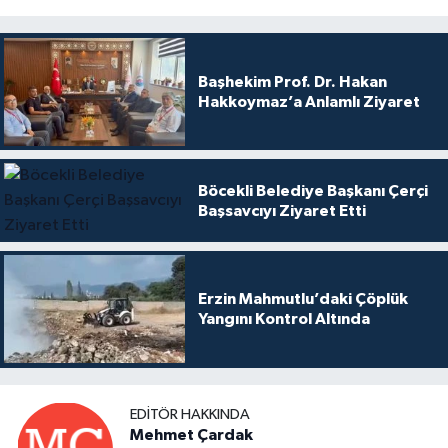
Başhekim Prof. Dr. Hakan
Hakkoymaz’a Anlamlı Ziyaret
Böcekli Belediye Başkanı Çerçi
Başsavcıyı Ziyaret Etti
Erzin Mahmutlu’daki Çöplük
Yangını Kontrol Altında
EDITÖR HAKKINDA
Mehmet Çardak