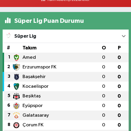
Süper Lig Puan Durumu
Süper Lig
#
Takım
O
P
1
Amed
0
0
2
Erzurumspor FK
0
0
3
Başakşehir
0
0
4
Kocaelispor
0
0
5
Beşiktaş
0
0
6
Eyüpspor
0
0
7
Galatasaray
0
0
8
Çorum FK
0
0