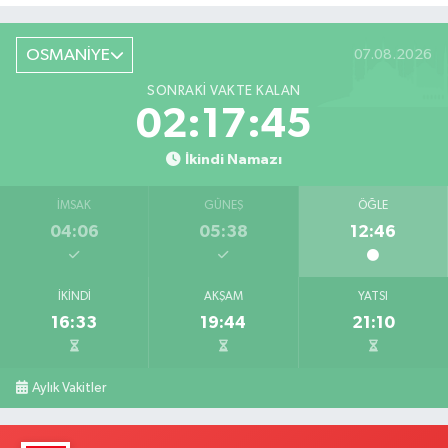
OSMANİYE
07.08.2026
SONRAKI VAKTE KALAN
02:17:44
İkindi Namazı
İMSAK
GÜNEŞ
ÖĞLE
04:06
05:38
12:46
İKINDI
AKŞAM
YATSI
16:33
19:44
21:10
Aylık Vakitler