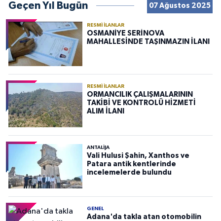
Geçen Yıl Bugün
07 Ağustos 2025
RESMI İLANLAR
OSMANİYE SERİNOVA
MAHALLESİNDE TAŞINMAZIN İLANI
RESMI İLANLAR
ORMANCILIK ÇALIŞMALARININ
TAKİBİ VE KONTROLÜ HİZMETİ
ALIM İLANI
ANTALIJA
Vali Hulusi Şahin, Xanthos ve
Patara antik kentlerinde
incelemelerde bulundu
GENEL
Adana'da takla atan otomobilin