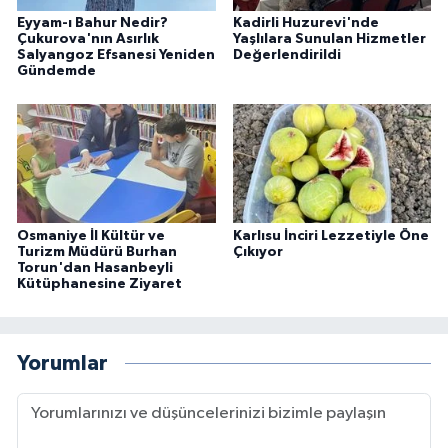
Eyyam-ı Bahur Nedir?
Kadirli Huzurevi'nde
Çukurova'nın Asırlık
Yaşlılara Sunulan Hizmetler
Salyangoz Efsanesi Yeniden
Değerlendirildi
Gündemde
Osmaniye İl Kültür ve
Karlısu İnciri Lezzetiyle Öne
Turizm Müdürü Burhan
Çıkıyor
Torun'dan Hasanbeyli
Kütüphanesine Ziyaret
Yorumlar