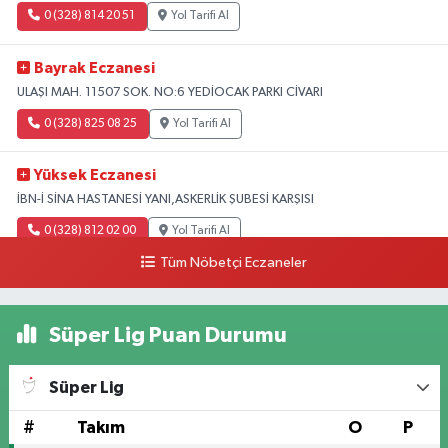
0 (328) 814 20 51
Yol Tarifi Al
Bayrak Eczanesi
ULAŞI MAH. 11507 SOK. NO:6 YEDİOCAK PARKI CİVARI
0 (328) 825 08 25
Yol Tarifi Al
Yüksek Eczanesi
İBN-İ SİNA HASTANESİ YANI,ASKERLİK ŞUBESİ KARŞISI
0 (328) 812 02 00
Yol Tarifi Al
Tüm Nöbetçi Eczaneler
Süper Lig Puan Durumu
Süper Lig
#
Takım
O
P