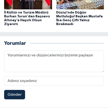
İl Kültür ve Turizm Müdürü
Düziçi’nde Düğün
Burhan Torun’dan Başsavcı
Mutluluğu! Başkan Mustafa
Altınay’a Hayırlı Olsun
İba Genç Çifti Yalnız
Ziyareti
Bırakmadı
Yorumlar
Gönder