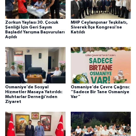
Zorkun Yaylası 30. Çocuk
MHP Ceylanpınar Teşkilatı,
Şenliği İçin Geri Sayım
Siverek İlçe Kongresi’ne
Başladı! Yarışma Başvuruları
Katıldı
Açıldı
Osmaniye’de Sosyal
Osmaniye’de Çevre Çağrısı:
Hizmetler Masaya Yatırıldı:
“Sadece Bir Tane Osmaniye
Muhtarlar Derneği’nden
Var”
Ziyaret