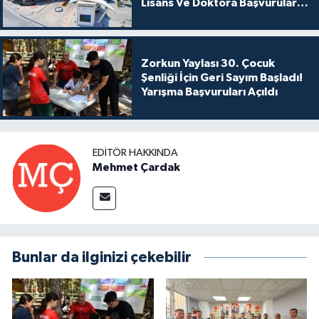
Lisans Ve Doktora Başvuruları
Açıldı
Zorkun Yaylası 30. Çocuk
Şenliği İçin Geri Sayım Başladı!
Yarışma Başvuruları Açıldı
EDITÖR HAKKINDA
Mehmet Çardak
Bunlar da ilginizi çekebilir