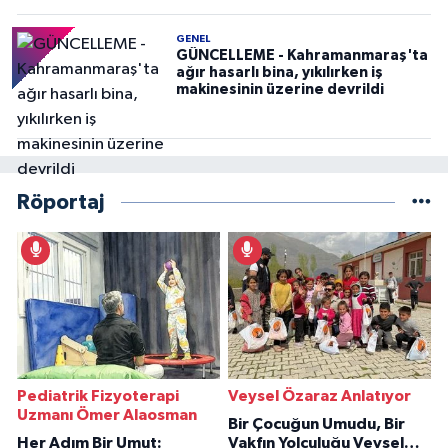
GENEL
GÜNCELLEME - Kahramanmaraş'ta
ağır hasarlı bina, yıkılırken iş
makinesinin üzerine devrildi
Röportaj
Pediatrik Fizyoterapi
Veysel Özaraz Anlatıyor
Uzmanı Ömer Alaosman
Bir Çocuğun Umudu, Bir
Her Adım Bir Umut:
Vakfın Yolculuğu Veysel