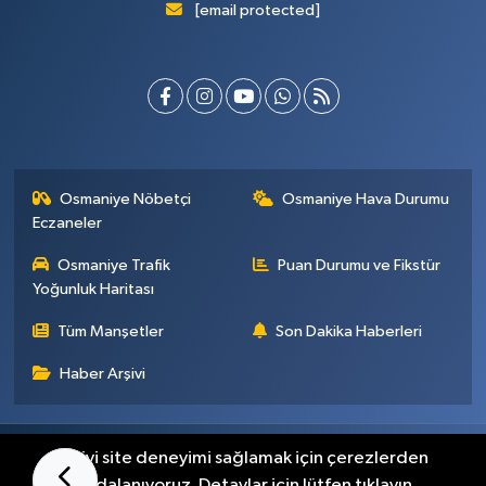
[email protected]
Osmaniye Nöbetçi
Osmaniye Hava Durumu
Eczaneler
Osmaniye Trafik
Puan Durumu ve Fikstür
Yoğunluk Haritası
Tüm Manşetler
Son Dakika Haberleri
Haber Arşivi
Künye
İletişim
Gizlilik Sözleşmesi
En iyi site deneyimi sağlamak için çerezlerden
faydalanıyoruz. Detaylar için lütfen tıklayın.