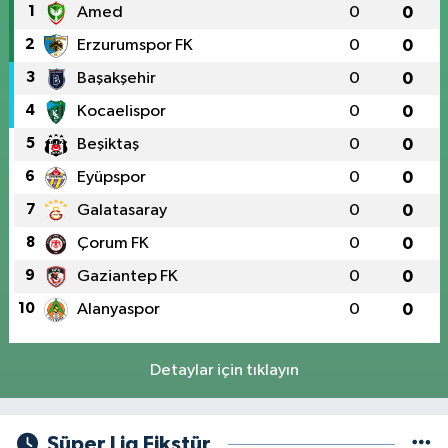
1
Amed
0
0
2
Erzurumspor FK
0
0
3
Başakşehir
0
0
4
Kocaelispor
0
0
5
Beşiktaş
0
0
6
Eyüpspor
0
0
7
Galatasaray
0
0
8
Çorum FK
0
0
9
Gaziantep FK
0
0
10
Alanyaspor
0
0
Detaylar için tıklayın
Süper Lig Fikstür