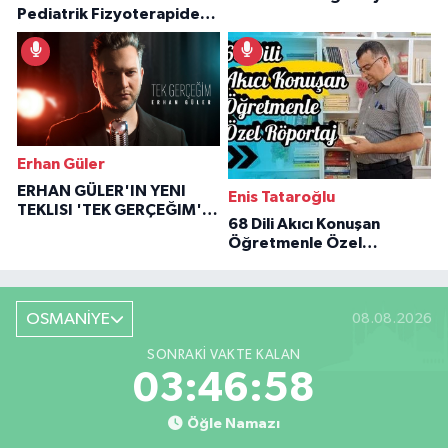
Pediatrik Fizyoterapiden
Özaraz Anlatıyor
İlham Veren Hikâyeler
Erhan Güler
ERHAN GÜLER'IN YENI
Enis Tataroğlu
TEKLISI 'TEK GERÇEĞIM'LE
68 Dili Akıcı Konuşan
BÜYÜK DÖNÜŞÜ
Öğretmenle Özel
Röportaj
OSMANİYE
08.08.2026
SONRAKI VAKTE KALAN
03:46:57
Öğle Namazı