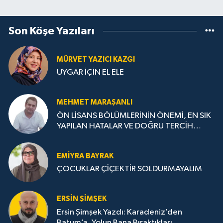
Son Köşe Yazıları
MÜRVET YAZICI KAZGI
UYGAR İÇİN EL ELE
MEHMET MARAŞANLI
ÖN LİSANS BÖLÜMLERİNİN ÖNEMİ, EN SIK
YAPILAN HATALAR VE DOĞRU TERCİH
STRATEJİLERİ
EMIYRA BAYRAK
ÇOCUKLAR ÇİÇEKTİR SOLDURMAYALIM
ERSIN ŞIMŞEK
Ersin Şimşek Yazdı: Karadeniz’den
Batum’a, Yolun Bana Bıraktıkları