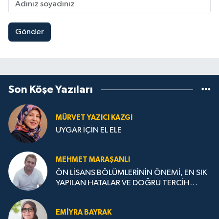
Gönder
Son Köşe Yazıları
MÜRVET YAZICI KAZGI
UYGAR İÇİN EL ELE
MEHMET MARAŞANLI
ÖN LİSANS BÖLÜMLERİNİN ÖNEMİ, EN SIK
YAPILAN HATALAR VE DOĞRU TERCİH
STRATEJİLERİ
EMIYRA BAYRAK