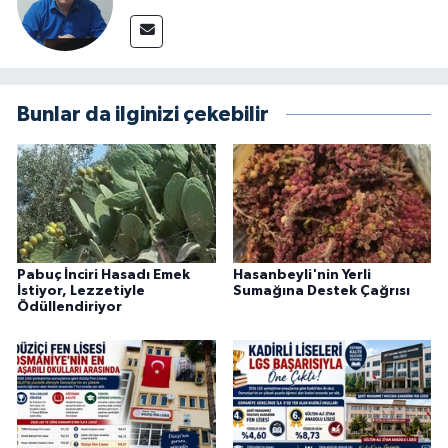
Bunlar da ilginizi çekebilir
Pabuç İnciri Hasadı Emek
Hasanbeyli'nin Yerli
İstiyor, Lezzetiyle
Sumağına Destek Çağrısı
Ödüllendiriyor