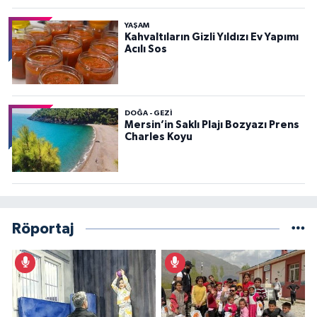
YAŞAM
Kahvaltıların Gizli Yıldızı Ev Yapımı
Acılı Sos
DOĞA - GEZI
Mersin’in Saklı Plajı Bozyazı Prens
Charles Koyu
Röportaj