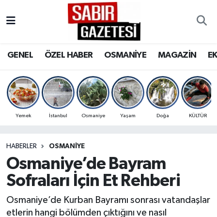
GENEL
Osmaniye Nöbetçi Eczaneler
GENEL
ÖZEL HABER
OSMANİYE
MAGAZİN
E
ÖZEL HABER
Osmaniye Hava Durumu
OSMANİYE
Osmaniye Trafik Yoğunluk Haritası
MAGAZİN
Süper Lig Puan Durumu ve Fikstür
Yemek
İstanbul
Osmaniye
Yaşam
Doğa
KÜLTÜR
EKONOMİ
Tüm Manşetler
HABERLER
OSMANIYE
Osmaniye’de Bayram
SPOR
Son Dakika Haberleri
Sofraları İçin Et Rehberi
RESMİ İLANLAR
Haber Arşivi
Osmaniye’de Kurban Bayramı sonrası vatandaşlar
etlerin hangi bölümden çıktığını ve nasıl