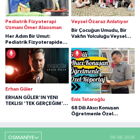
Pediatrik Fizyoterapi
Veysel Özaraz Anlatıyor
Uzmanı Ömer Alaosman
Bir Çocuğun Umudu, Bir
Her Adım Bir Umut:
Vakfın Yolculuğu Veysel
Pediatrik Fizyoterapiden
Özaraz Anlatıyor
İlham Veren Hikâyeler
Erhan Güler
ERHAN GÜLER'IN YENI
Enis Tataroğlu
TEKLISI 'TEK GERÇEĞIM'LE
68 Dili Akıcı Konuşan
BÜYÜK DÖNÜŞÜ
Öğretmenle Özel
Röportaj
OSMANİYE
06.08.2026