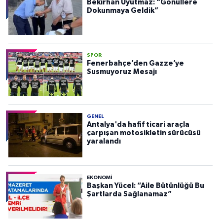
Bekirhan Uyutmaz: “Gönüllere
Dokunmaya Geldik”
SPOR
Fenerbahçe’den Gazze’ye
Susmuyoruz Mesajı
GENEL
Antalya'da hafif ticari araçla
çarpışan motosikletin sürücüsü
yaralandı
EKONOMI
Başkan Yücel: “Aile Bütünlüğü Bu
Şartlarda Sağlanamaz”