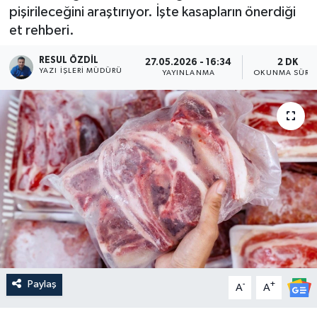
pişirileceğini araştırıyor. İşte kasapların önerdiği
et rehberi.
RESUL ÖZDIL
27.05.2026 - 16:34
2 DK
YAZI İŞLERI MÜDÜRÜ
YAYINLANMA
OKUNMA SÜRES
Paylaş
-
+
A
A