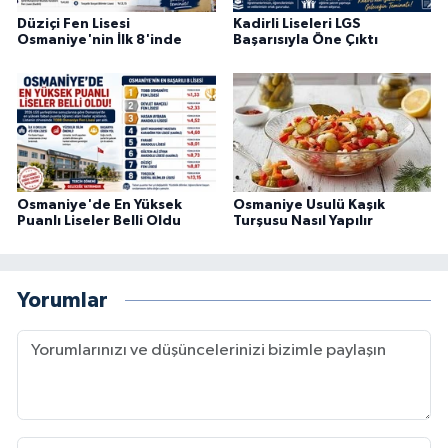
Düziçi Fen Lisesi
Kadirli Liseleri LGS
Osmaniye'nin İlk 8'inde
Başarısıyla Öne Çıktı
Osmaniye'de En Yüksek
Osmaniye Usulü Kaşık
Puanlı Liseler Belli Oldu
Turşusu Nasıl Yapılır
Yorumlar