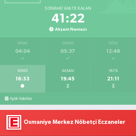
SONRAKI VAKTE KALAN
41:21
Akşam Namazı
İMSAK
GÜNEŞ
ÖĞLE
04:04
05:37
12:46
İKINDI
AKŞAM
YATSI
16:33
19:45
21:11
Aylık Vakitler
Osmaniye Merkez Nöbetçi Eczaneler