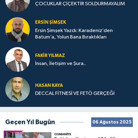
ÇOCUKLAR ÇİÇEKTİR SOLDURMAYALIM
ERSIN ŞIMŞEK
Ersin Şimşek Yazdı: Karadeniz’den
Batum’a, Yolun Bana Bıraktıkları
FAKIR YILMAZ
İnsan, İletişim ve Şura..
HASAN KAYA
DECCAL FİTNESİ VE FETÖ GERÇEĞİ
Geçen Yıl Bugün
06 Ağustos 2025
OSMANIYE