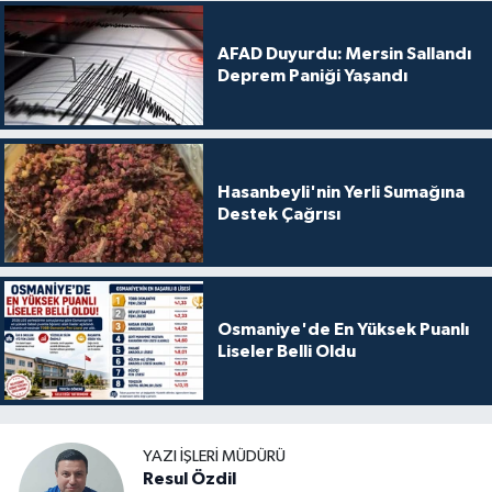
AFAD Duyurdu: Mersin Sallandı
Deprem Paniği Yaşandı
Hasanbeyli'nin Yerli Sumağına
Destek Çağrısı
Osmaniye'de En Yüksek Puanlı
Liseler Belli Oldu
YAZI İŞLERI MÜDÜRÜ
Resul Özdil