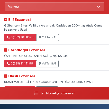
Elif Eczanesi
Gülbahçem Sitesi Ve Bilpa Arasındaki Caddeden 200mt aşağıda Cuma
Pazarı yolu Üzeri
0 (552) 308 06 26
Yol Tarifi Al
Efendioğlu Eczanesi
ÖZEL İBNİ SİNA HASTANESİ ACİL ÇIKIŞI KARŞISI
0 (328) 814 11 99
Yol Tarifi Al
Ulaşlı Eczanesi
ULAŞLI MAHALLESİ 11507 SOKAK NO:8 B YEDİOCAK PARKI CİVARI
0 (546) 158 81 80
Yol Tarifi Al
Tüm Nöbetçi Eczaneler