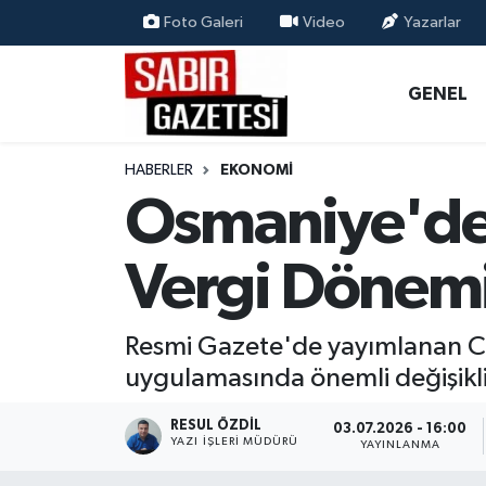
Foto Galeri
Video
Yazarlar
GENEL
Osmaniye Nöbetçi Eczaneler
GENEL
ÖZEL HABER
Osmaniye Hava Durumu
HABERLER
EKONOMI
OSMANİYE
Osmaniye Trafik Yoğunluk Haritası
Osmaniye'de 
MAGAZİN
Süper Lig Puan Durumu ve Fikstür
Vergi Dönem
EKONOMİ
Tüm Manşetler
Resmi Gazete'de yayımlanan Cum
SPOR
Son Dakika Haberleri
uygulamasında önemli değişiklik
RESMİ İLANLAR
Haber Arşivi
RESUL ÖZDIL
03.07.2026 - 16:00
YAZI İŞLERI MÜDÜRÜ
YAYINLANMA