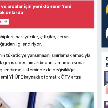
 ve arsalar için yeni dönem! Yeni
hak onlarda
e
eri, nakliyeciler, çiftçiler, servis
oğrudan ilgilendiriyor.
ının tüketiciye yansımasını sınırlamak amacıyla
lık geçiş sürecinin ardından tamamen sona
gilendirme sisteminde de değişikliğe
emi Yİ-ÜFE kaynaklı otomatik ÖTV artışı