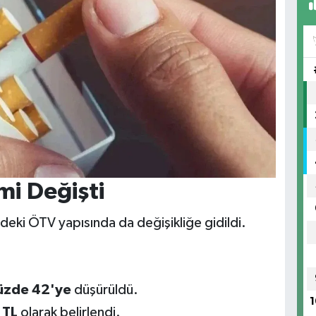
mi Değişti
deki ÖTV yapısında da değişikliğe gidildi.
üzde 42'ye
düşürüldü.
1
 TL
olarak belirlendi.