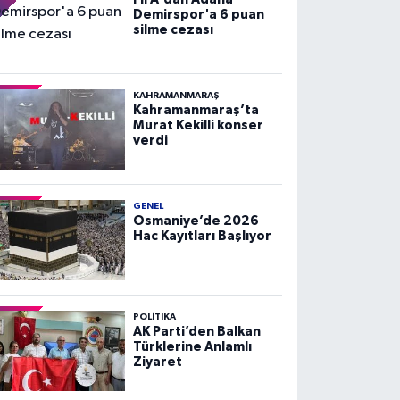
Demirspor'a 6 puan
silme cezası
KAHRAMANMARAŞ
Kahramanmaraş’ta
Murat Kekilli konser
verdi
GENEL
Osmaniye’de 2026
Hac Kayıtları Başlıyor
POLITIKA
AK Parti’den Balkan
Türklerine Anlamlı
Ziyaret