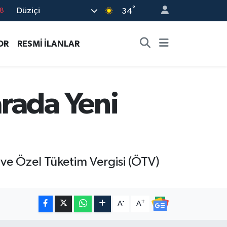
°
Düziçi
8
34
2
OR
RESMİ İLANLAR
8
3
4
rada Yeni
18
 ve Özel Tüketim Vergisi (ÖTV)
-
+
A
A