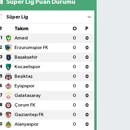
Süper Lig Puan Durumu
Süper Lig
#
Takım
O
P
1
Amed
0
0
2
Erzurumspor FK
0
0
3
Başakşehir
0
0
4
Kocaelispor
0
0
5
Beşiktaş
0
0
6
Eyüpspor
0
0
7
Galatasaray
0
0
8
Çorum FK
0
0
9
Gaziantep FK
0
0
0
Alanyaspor
0
0