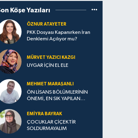
Son Köşe Yazıları
ÖZNUR ATAYETER
PKK Dosyası Kapanırken İran
Denklemi Açılıyor mu?
MÜRVET YAZICI KAZGI
UYGAR İÇİN EL ELE
MEHMET MARAŞANLI
ÖN LİSANS BÖLÜMLERİNİN
ÖNEMİ, EN SIK YAPILAN
HATALAR VE DOĞRU TERCİH
STRATEJİLERİ
EMIYRA BAYRAK
ÇOCUKLAR ÇİÇEKTİR
SOLDURMAYALIM