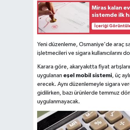
Miras kalan ev
sistemde ilk 
İçeriği Görüntül
Yeni düzenleme, Osmaniye'de araç sahipl
işletmecileri ve sigara kullanıcılarını d
Karara göre, akaryakıtta fiyat artışlar
uygulanan
eşel mobil sistemi
, üç ay
erecek. Aynı düzenlemeyle sigara ver
gidilirken, bazı ürünlerde temmuz dön
uygulanmayacak.