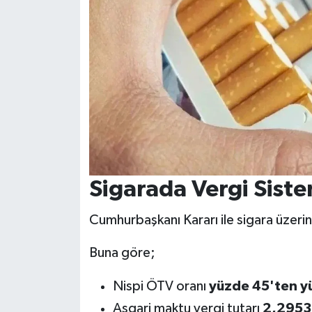
Sigarada Vergi Siste
Cumhurbaşkanı Kararı ile sigara üzerin
Buna göre;
Nispi ÖTV oranı
yüzde 45'ten y
Asgari maktu vergi tutarı
2,2953