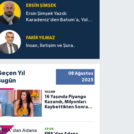
ERSIN ŞIMŞEK
Ersin Şimşek Yazdı:
Karadeniz’den Batum’a, Yolun
Bana Bıraktıkları
FAKIR YILMAZ
İnsan, İletişim ve Şura..
Geçen Yıl
08 Ağustos
Bugün
2025
YAŞAM
16 Yaşında Piyango
Kazandı, Milyonları
Kaybettikten Sonra
Huzuru Buldu
SPOR
FIFA'dan Adana