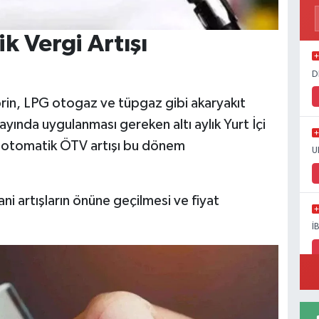
 Vergi Artışı
D
n, LPG otogaz ve tüpgaz gibi akaryakıt
yında uygulanması gereken altı aylık Yurt İçi
lı otomatik ÖTV artışı bu dönem
U
ni artışların önüne geçilmesi ve fiyat
İ