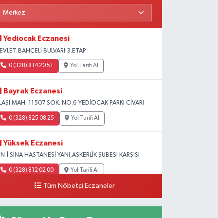
Yediocak Eczanesi
EVLET BAHÇELİ BULVARI 3.ETAP
0 (328) 814 20 51
Yol Tarifi Al
Bayrak Eczanesi
LAŞI MAH. 11507 SOK. NO:6 YEDİOCAK PARKI CİVARI
0 (328) 825 08 25
Yol Tarifi Al
Yüksek Eczanesi
BN-İ SİNA HASTANESİ YANI,ASKERLİK ŞUBESİ KARŞISI
0 (328) 812 02 00
Yol Tarifi Al
Tüm Nöbetçi Eczaneler