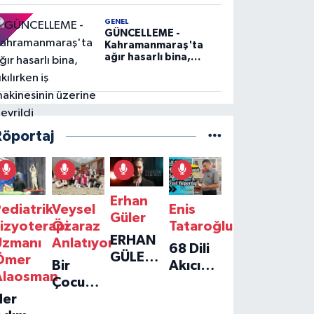
GENEL
GÜNCELLEME -
Kahramanmaraş'ta
ağır hasarlı bina,
yıkılırken iş
makinesinin üzerine
devrildi
Röportaj
Erhan
ediatrik
Veysel
Enis
Güler
izyoterapi
Özaraz
Tataroğlu
ERHAN
Uzmanı
Anlatıyor
68 Dili
GÜLER'IN
Ömer
Bir
Akıcı
YENI
Alaosman
Çocuğun
Konuşan
TEKLISI
Her
Umudu,
Öğretmenle
'TEK