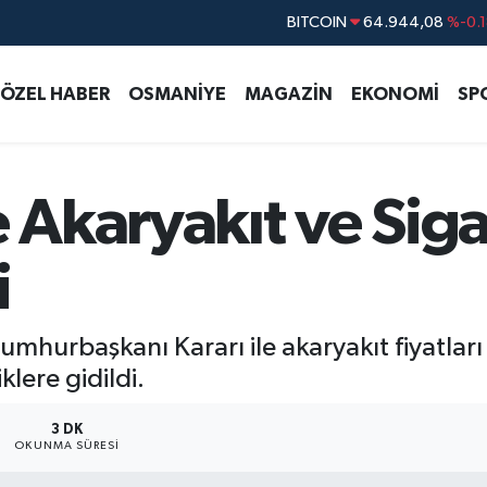
DOLAR
47,7436
%0.1
EURO
55,2510
%0.3
ÖZEL HABER
OSMANİYE
MAGAZİN
EKONOMİ
SP
STERLİN
64,4811
%0.3
GRAM ALTIN
6660.55
%0.0
BİST100
13.779
%-1
Akaryakıt ve Siga
BITCOIN
64.944,08
%-0.
i
hurbaşkanı Kararı ile akaryakıt fiyatları
lere gidildi.
3 DK
OKUNMA SÜRESI