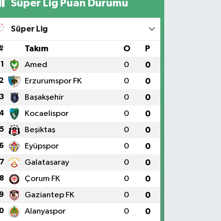
Süper Lig Puan Durumu
Süper Lig
#
Takım
O
P
1
Amed
0
0
2
Erzurumspor FK
0
0
3
Başakşehir
0
0
4
Kocaelispor
0
0
5
Beşiktaş
0
0
6
Eyüpspor
0
0
7
Galatasaray
0
0
8
Çorum FK
0
0
9
Gaziantep FK
0
0
0
Alanyaspor
0
0