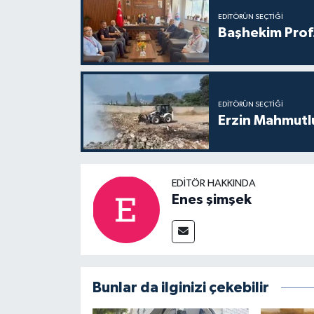
EDITÖRÜN SEÇTIĞI
Başhekim Prof
EDITÖRÜN SEÇTIĞI
Erzin Mahmutlu
EDITÖR HAKKINDA
Enes şimşek
Bunlar da ilginizi çekebilir