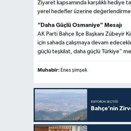
Ziyaret kapsamında karşılıklı hediye t
yerel hedefler üzerine değerlendirmel
“Daha Güçlü Osmaniye” Mesajı
AK Parti Bahçe İlçe Başkanı Zübeyir Kı
için sahada çalışmaya devam edecekle
güçlü teşkilat, daha güçlü Türkiye” mes
Muhabir:
Enes şimşek
EDITÖRÜN SEÇTIĞI
Bahçe’nin Zir