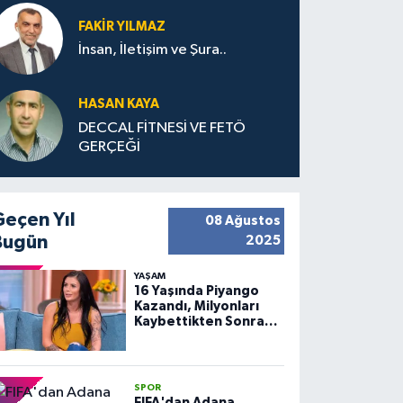
FAKIR YILMAZ
İnsan, İletişim ve Şura..
HASAN KAYA
DECCAL FİTNESİ VE FETÖ
GERÇEĞİ
Geçen Yıl
08 Ağustos
Bugün
2025
YAŞAM
16 Yaşında Piyango
Kazandı, Milyonları
Kaybettikten Sonra
Huzuru Buldu
SPOR
FIFA'dan Adana