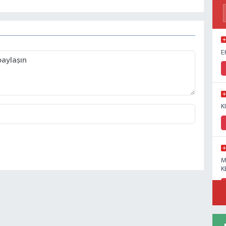
E
K
M
K