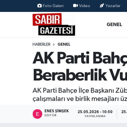
Foto Galeri
Video
Yazarlar
GENEL
Osmaniye Nöbetçi Eczaneler
GENEL
ÖZEL HABER
Osmaniye Hava Durumu
HABERLER
GENEL
OSMANİYE
Osmaniye Trafik Yoğunluk Haritası
AK Parti Bahç
MAGAZİN
Süper Lig Puan Durumu ve Fikstür
Beraberlik V
EKONOMİ
Tüm Manşetler
AK Parti Bahçe İlçe Başkanı Zübe
SPOR
Son Dakika Haberleri
çalışmaları ve birlik mesajları
RESMİ İLANLAR
Haber Arşivi
ENES ŞIMŞEK
25.05.2026 - 10:50
25
EDITÖR
YAYINLANMA