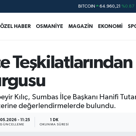
BITCOIN
64.960,21
%0.87
DOLAR
47,7436
%0.18
ÖZEL HABER
OSMANİYE
MAGAZİN
EKONOMİ
SP
EURO
55,2510
%0.32
STERLİN
64,4811
%0.38
GRAM ALTIN
6660.55
%0.03
e Teşkilatlarından 
BİST100
13.779
%-14
urgusu
yir Kılıç, Sumbas İlçe Başkanı Hanifi Tutar
 üzerine değerlendirmelerde bulundu.
.05.2026 - 11:25
1 DK
GÜNCELLEME
OKUNMA SÜRESI