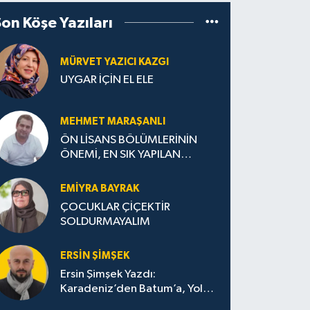
Son Köşe Yazıları
MÜRVET YAZICI KAZGI
UYGAR İÇİN EL ELE
MEHMET MARAŞANLI
ÖN LİSANS BÖLÜMLERİNİN
ÖNEMİ, EN SIK YAPILAN
HATALAR VE DOĞRU TERCİH
STRATEJİLERİ
EMIYRA BAYRAK
ÇOCUKLAR ÇİÇEKTİR
SOLDURMAYALIM
ERSIN ŞIMŞEK
Ersin Şimşek Yazdı:
Karadeniz’den Batum’a, Yolun
Bana Bıraktıkları