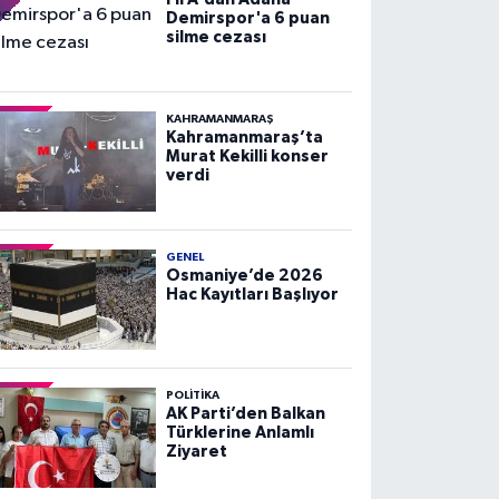
Demirspor'a 6 puan
silme cezası
KAHRAMANMARAŞ
Kahramanmaraş’ta
Murat Kekilli konser
verdi
GENEL
Osmaniye’de 2026
Hac Kayıtları Başlıyor
POLITIKA
AK Parti’den Balkan
Türklerine Anlamlı
Ziyaret