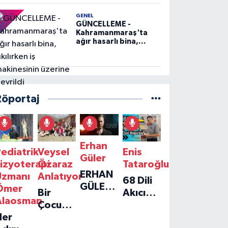
GENEL
GÜNCELLEME -
Kahramanmaraş'ta
ağır hasarlı bina,
yıkılırken iş
makinesinin üzerine
devrildi
Röportaj
Erhan
ediatrik
Veysel
Enis
Güler
izyoterapi
Özaraz
Tataroğlu
ERHAN
Uzmanı
Anlatıyor
68 Dili
GÜLER'IN
Ömer
Bir
Akıcı
YENI
Alaosman
Çocuğun
Konuşan
TEKLISI
Her
Umudu,
Öğretmenle
'TEK