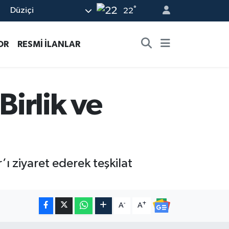
°
Düziçi
22
OR
RESMİ İLANLAR
Birlik ve
’ı ziyaret ederek teşkilat
-
+
A
A