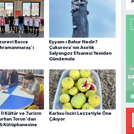
B
P
uzurevi Bocce
Eyyam-ı Bahur Nedir?
ahramanmaraş'ı
Çukurova'nın Asırlık
H
Salyangoz Efsanesi Yeniden
Gündemde
İM
04
İl Kültür ve Turizm
Karlısu İnciri Lezzetiyle Öne
urhan Torun'dan
Çıkıyor
i Kütüphanesine