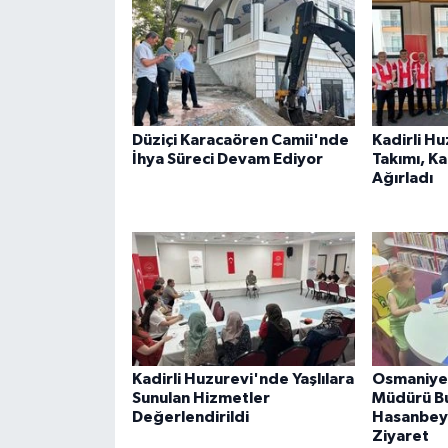
Düziçi Karacaören Camii'nde
Kadirli H
İhya Süreci Devam Ediyor
Takımı, K
Ağırladı
Kadirli Huzurevi'nde Yaşlılara
Osmaniye 
Sunulan Hizmetler
Müdürü B
Değerlendirildi
Hasanbeyl
Ziyaret