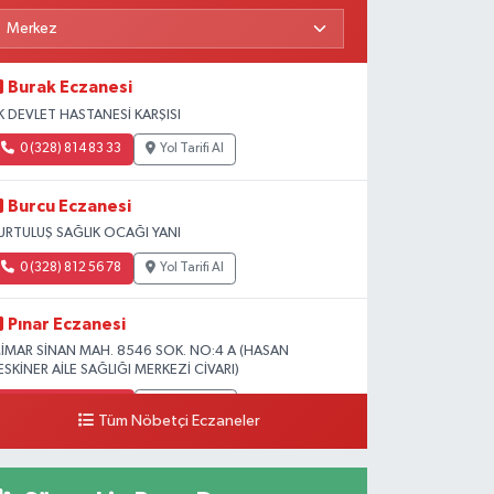
Burak Eczanesi
K DEVLET HASTANESİ KARŞISI
0 (328) 814 83 33
Yol Tarifi Al
Burcu Eczanesi
URTULUŞ SAĞLIK OCAĞI YANI
0 (328) 812 56 78
Yol Tarifi Al
Pınar Eczanesi
İMAR SİNAN MAH. 8546 SOK. NO:4 A (HASAN
ESKİNER AİLE SAĞLIĞI MERKEZİ CİVARI)
0 (328) 826 04 73
Yol Tarifi Al
Tüm Nöbetçi Eczaneler