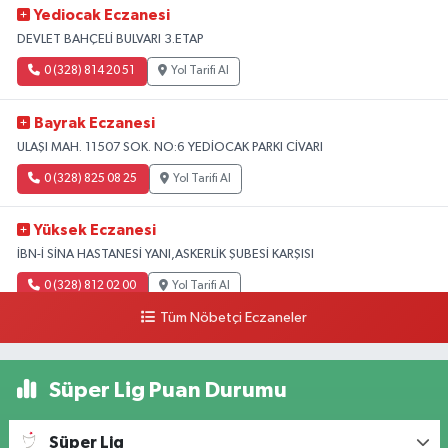
Yediocak Eczanesi
DEVLET BAHÇELİ BULVARI 3.ETAP
0 (328) 814 20 51
Yol Tarifi Al
Bayrak Eczanesi
ULAŞI MAH. 11507 SOK. NO:6 YEDİOCAK PARKI CİVARI
0 (328) 825 08 25
Yol Tarifi Al
Yüksek Eczanesi
İBN-İ SİNA HASTANESİ YANI,ASKERLİK ŞUBESİ KARŞISI
0 (328) 812 02 00
Yol Tarifi Al
Tüm Nöbetçi Eczaneler
Süper Lig Puan Durumu
Süper Lig