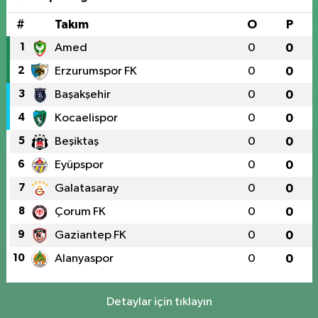
#
Takım
O
P
1
Amed
0
0
2
Erzurumspor FK
0
0
3
Başakşehir
0
0
4
Kocaelispor
0
0
5
Beşiktaş
0
0
6
Eyüpspor
0
0
7
Galatasaray
0
0
8
Çorum FK
0
0
9
Gaziantep FK
0
0
10
Alanyaspor
0
0
Detaylar için tıklayın