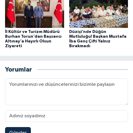
İl Kültür ve Turizm Müdürü
Düziçi’nde Düğün
Burhan Torun’dan Başsavcı
Mutluluğu! Başkan Mustafa
Altınay’a Hayırlı Olsun
İba Genç Çifti Yalnız
Ziyareti
Bırakmadı
Yorumlar
Gönder