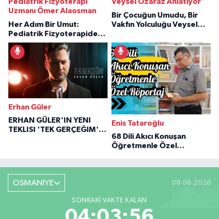
Pediatrik Fizyoterapi
Veysel Özaraz Anlatıyor
Uzmanı Ömer Alaosman
Bir Çocuğun Umudu, Bir
Her Adım Bir Umut:
Vakfın Yolculuğu Veysel
Pediatrik Fizyoterapiden
Özaraz Anlatıyor
İlham Veren Hikâyeler
Erhan Güler
ERHAN GÜLER'IN YENI
Enis Tataroğlu
TEKLISI 'TEK GERÇEĞIM'LE
68 Dili Akıcı Konuşan
BÜYÜK DÖNÜŞÜ
Öğretmenle Özel
Röportaj
OSMANİYE
08.08.2026
SONRAKI VAKTE KALAN
04:03:55