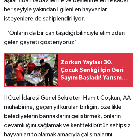
aşılarından tedavilerine ve beslenmelerine kadar
her şeyiyle yakından ilgilenilen hayvanlar
isteyenlere de sahiplendiriliyor.
- 'Onların da bir can taşıdığı bilinciyle elimizden
gelen gayreti gösteriyoruz'
Zorkun Yaylası 30.
Çocuk Şenliği İçin Geri
Sayım Başladı! Yarışma
Başvuruları Açıldı
İl Özel İdaresi Genel Sekreteri Hamit Coşkun, AA
muhabirine, geçen yıl kurulan birliğin, özellikle
belediyelerin barınaklarını geliştirmek, onların
devamlılığını sağlamak ve kentteki bütün sahipsiz
hayvanları toplamak amacıyla çalışmalarını