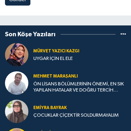
Son Köşe Yazıları
MÜRVET YAZICI KAZGI
UYGAR İÇİN EL ELE
MEHMET MARAŞANLI
ÖN LİSANS BÖLÜMLERİNİN ÖNEMİ, EN SIK
YAPILAN HATALAR VE DOĞRU TERCİH
STRATEJİLERİ
EMIYRA BAYRAK
ÇOCUKLAR ÇİÇEKTİR SOLDURMAYALIM