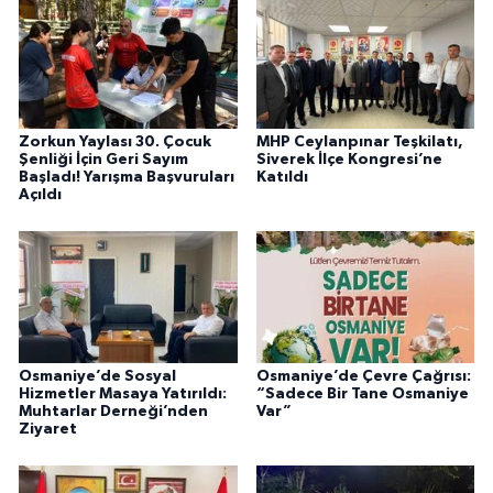
Zorkun Yaylası 30. Çocuk
MHP Ceylanpınar Teşkilatı,
Şenliği İçin Geri Sayım
Siverek İlçe Kongresi’ne
Başladı! Yarışma Başvuruları
Katıldı
Açıldı
Osmaniye’de Sosyal
Osmaniye’de Çevre Çağrısı:
Hizmetler Masaya Yatırıldı:
“Sadece Bir Tane Osmaniye
Muhtarlar Derneği’nden
Var”
Ziyaret