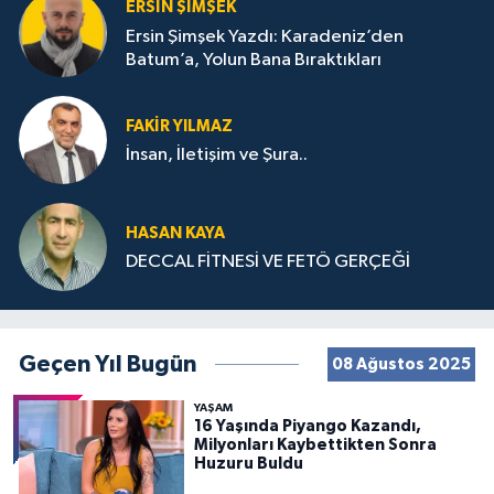
ERSIN ŞIMŞEK
Ersin Şimşek Yazdı: Karadeniz’den
Batum’a, Yolun Bana Bıraktıkları
FAKIR YILMAZ
İnsan, İletişim ve Şura..
HASAN KAYA
DECCAL FİTNESİ VE FETÖ GERÇEĞİ
Geçen Yıl Bugün
08 Ağustos 2025
YAŞAM
16 Yaşında Piyango Kazandı,
Milyonları Kaybettikten Sonra
Huzuru Buldu