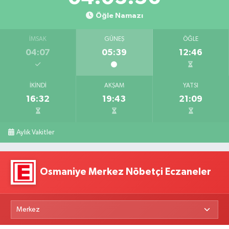
Öğle Namazı
İMSAK
GÜNEŞ
ÖĞLE
04:07
05:39
12:46
İKINDI
AKŞAM
YATSI
16:32
19:43
21:09
Aylık Vakitler
Osmaniye Merkez Nöbetçi Eczaneler