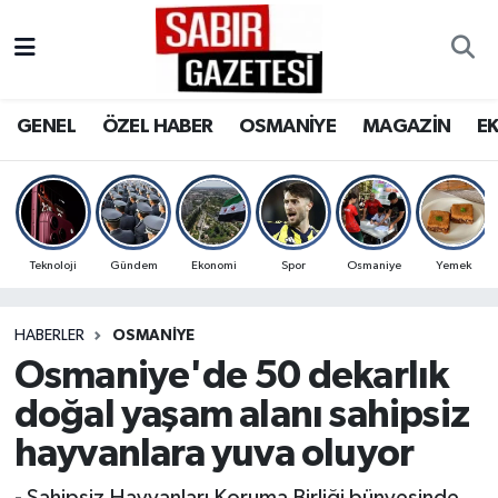
GENEL
Osmaniye Nöbetçi Eczaneler
GENEL
ÖZEL HABER
OSMANİYE
MAGAZİN
E
ÖZEL HABER
Osmaniye Hava Durumu
OSMANİYE
Osmaniye Trafik Yoğunluk Haritası
MAGAZİN
Süper Lig Puan Durumu ve Fikstür
Teknoloji
Gündem
Ekonomi
Spor
Osmaniye
Yemek
EKONOMİ
Tüm Manşetler
HABERLER
OSMANIYE
Osmaniye'de 50 dekarlık
SPOR
Son Dakika Haberleri
doğal yaşam alanı sahipsiz
RESMİ İLANLAR
Haber Arşivi
hayvanlara yuva oluyor
- Sahipsiz Hayvanları Koruma Birliği bünyesinde