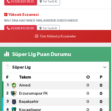
0 (328) 825 08 25
Yol Tarifi Al
Yüksek Eczanesi
İBN-İ SİNA HASTANESİ YANI,ASKERLİK ŞUBESİ KARŞISI
0 (328) 812 02 00
Yol Tarifi Al
Tüm Nöbetçi Eczaneler
Süper Lig Puan Durumu
Süper Lig
#
Takım
O
P
1
Amed
0
0
2
Erzurumspor FK
0
0
3
Başakşehir
0
0
4
Kocaelispor
0
0