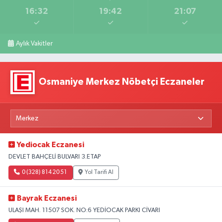
16:32
19:42
21:07
Aylık Vakitler
Osmaniye Merkez Nöbetçi Eczaneler
Yediocak Eczanesi
DEVLET BAHÇELİ BULVARI 3.ETAP
0 (328) 814 20 51
Yol Tarifi Al
Bayrak Eczanesi
ULAŞI MAH. 11507 SOK. NO:6 YEDİOCAK PARKI CİVARI