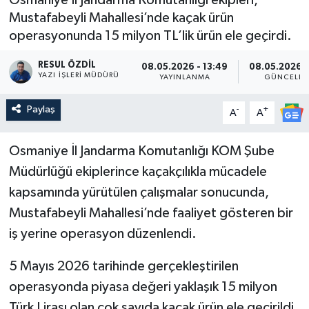
Mustafabeyli Mahallesi’nde kaçak ürün
operasyonunda 15 milyon TL’lik ürün ele geçirdi.
RESUL ÖZDIL
08.05.2026 - 13:49
08.05.2026 -
YAZI İŞLERI MÜDÜRÜ
YAYINLANMA
GÜNCELLE
Paylaş
-
+
A
A
Osmaniye İl Jandarma Komutanlığı KOM Şube
Müdürlüğü ekiplerince kaçakçılıkla mücadele
kapsamında yürütülen çalışmalar sonucunda,
Mustafabeyli Mahallesi’nde faaliyet gösteren bir
iş yerine operasyon düzenlendi.
5 Mayıs 2026 tarihinde gerçekleştirilen
operasyonda piyasa değeri yaklaşık 15 milyon
Türk Lirası olan çok sayıda kaçak ürün ele geçirildi.