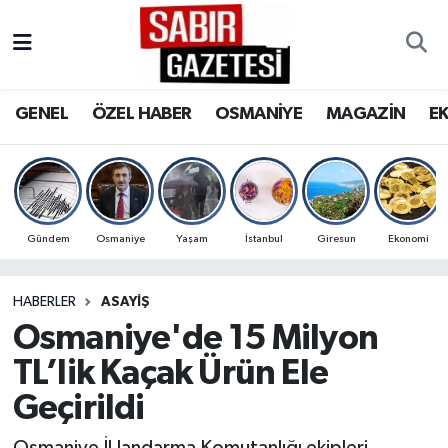
GENEL
Osmaniye Nöbetçi Eczaneler
GENEL
ÖZEL HABER
OSMANİYE
MAGAZİN
E
ÖZEL HABER
Osmaniye Hava Durumu
OSMANİYE
Osmaniye Trafik Yoğunluk Haritası
MAGAZİN
Süper Lig Puan Durumu ve Fikstür
Gündem
Osmaniye
Yaşam
İstanbul
Giresun
Ekonomi
EKONOMİ
Tüm Manşetler
HABERLER
ASAYIŞ
Osmaniye'de 15 Milyon
SPOR
Son Dakika Haberleri
TL’lik Kaçak Ürün Ele
RESMİ İLANLAR
Haber Arşivi
Geçirildi
Osmaniye İl Jandarma Komutanlığı ekipleri,