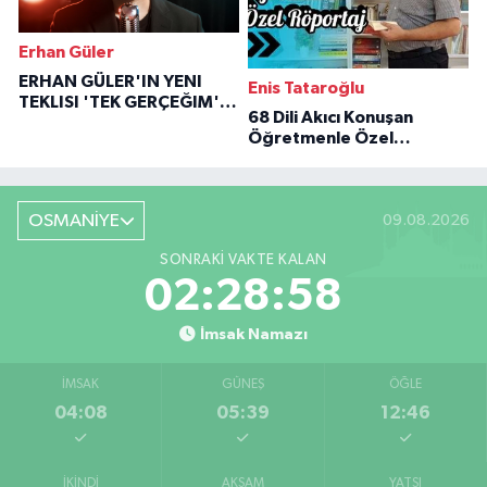
Erhan Güler
ERHAN GÜLER'IN YENI
Enis Tataroğlu
TEKLISI 'TEK GERÇEĞIM'LE
68 Dili Akıcı Konuşan
BÜYÜK DÖNÜŞÜ
Öğretmenle Özel
Röportaj
OSMANİYE
09.08.2026
SONRAKI VAKTE KALAN
02:28:57
İmsak Namazı
İMSAK
GÜNEŞ
ÖĞLE
04:08
05:39
12:46
İKINDI
AKŞAM
YATSI