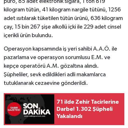
puro, 85 adet elektronik sigara, 1 ton 819
kilogram tütün, 41 kilogram nargile tütünü, 1256
adet ısıtılarak tüketilen tütün ürünü, 636 kilogram
çay, 15 bin 267 şişe alkollü içki ile 229 adet cinsel
içerikli ürün bulundu.
Operasyon kapsamında iş yeri sahibi A.A.Ö. ile
pazarlama ve operasyon sorumlusu E.M. ve
kepçe operatörü A.M. gözaltına alındı.
Şüpheliler, sevk edildikleri adli makamlarca
tutuklanarak cezaevine gönderildi.
71 ilde Zehir Tacirlerine
Darbe! 1.302 Şüpheli
Yakalandı