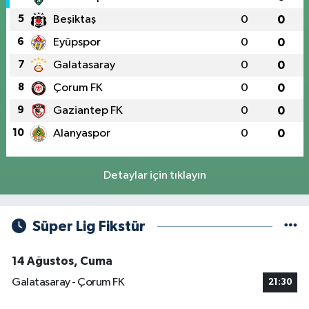
5
Beşiktaş
0
0
6
Eyüpspor
0
0
7
Galatasaray
0
0
8
Çorum FK
0
0
9
Gaziantep FK
0
0
10
Alanyaspor
0
0
Detaylar için tıklayın
Süper Lig Fikstür
14 Ağustos, Cuma
Galatasaray - Çorum FK
21:30