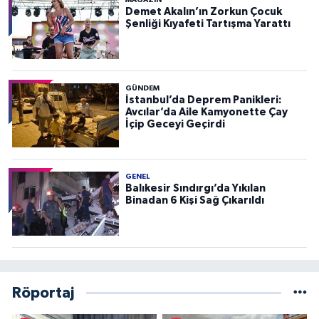
MAGAZİN
Demet Akalın’ın Zorkun Çocuk
Şenliği Kıyafeti Tartışma Yarattı
GÜNDEM
İstanbul’da Deprem Panikleri:
Avcılar’da Aile Kamyonette Çay
İçip Geceyi Geçirdi
GENEL
Balıkesir Sındırgı’da Yıkılan
Binadan 6 Kişi Sağ Çıkarıldı
Röportaj