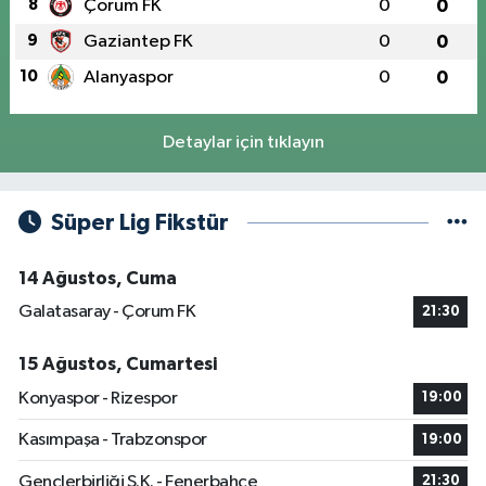
8
Çorum FK
0
0
9
Gaziantep FK
0
0
10
Alanyaspor
0
0
Detaylar için tıklayın
Süper Lig Fikstür
14 Ağustos, Cuma
Galatasaray - Çorum FK
21:30
15 Ağustos, Cumartesi
Konyaspor - Rizespor
19:00
Kasımpaşa - Trabzonspor
19:00
Gençlerbirliği S.K. - Fenerbahçe
21:30