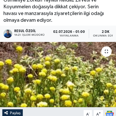
Koyunmelen doğasıyla dikkat çekiyor. Serin
havası ve manzarasıyla ziyaretçilerin ilgi odağı
olmaya devam ediyor.
RESUL ÖZDIL
02.07.2026 - 01:00
2 DK
YAZI İŞLERI MÜDÜRÜ
YAYINLANMA
OKUNMA SÜRE
Paylaş
-
+
A
A