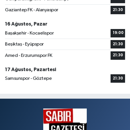
Gaziantep FK - Alanyaspor
21:30
16 Ağustos, Pazar
Başakşehir - Kocaelispor
19:00
Beşiktaş - Eyüpspor
21:30
Amed - Erzurumspor FK
21:30
17 Ağustos, Pazartesi
Samsunspor - Göztepe
21:30