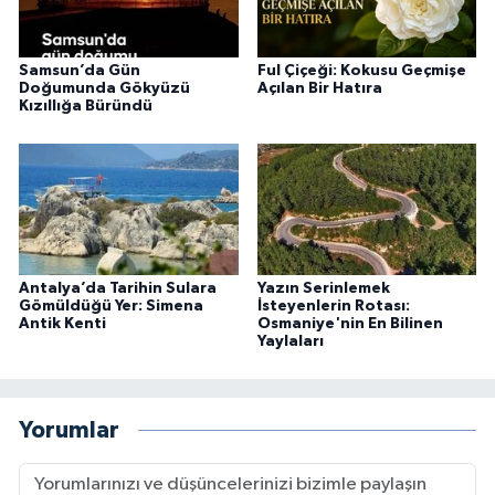
Samsun’da Gün
Ful Çiçeği: Kokusu Geçmişe
Doğumunda Gökyüzü
Açılan Bir Hatıra
Kızıllığa Büründü
Antalya’da Tarihin Sulara
Yazın Serinlemek
Gömüldüğü Yer: Simena
İsteyenlerin Rotası:
Antik Kenti
Osmaniye'nin En Bilinen
Yaylaları
Yorumlar