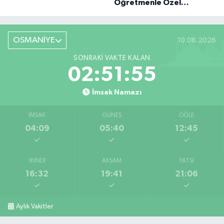
Öğretmenle Özel
Röportaj
OSMANİYE
10.08.2026
SONRAKI VAKTE KALAN
02:51:53
İmsak Namazı
İMSAK
GÜNEŞ
ÖĞLE
04:09
05:40
12:45
İKINDI
AKŞAM
YATSI
16:32
19:41
21:06
Aylık Vakitler