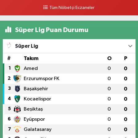
Tüm Nöbetçi Eczaneler
Süper Lig Puan Durumu
Süper Lig
#
Takım
O
P
1
Amed
0
0
2
Erzurumspor FK
0
0
3
Başakşehir
0
0
4
Kocaelispor
0
0
5
Beşiktaş
0
0
6
Eyüpspor
0
0
7
Galatasaray
0
0