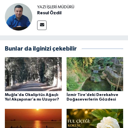
YAZI İŞLERI MÜDÜRÜ
Resul Özdil
Bunlar da ilginizi çekebilir
Muğla’da Okaliptüs Ağaçlı
İzmir Tire’deki Derekahve
Yol Akçapınar’a mı Uzuyor?
Doğaseverlerin Gözdesi