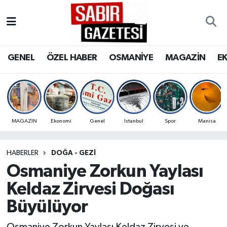
GENEL
Osmaniye Nöbetçi Eczaneler
GENEL
ÖZEL HABER
OSMANİYE
MAGAZİN
E
ÖZEL HABER
Osmaniye Hava Durumu
OSMANİYE
Osmaniye Trafik Yoğunluk Haritası
MAGAZİN
Süper Lig Puan Durumu ve Fikstür
MAGAZİN
Ekonomi
Genel
İstanbul
Spor
Manisa
EKONOMİ
Tüm Manşetler
HABERLER
DOĞA - GEZI
Osmaniye Zorkun Yaylası
SPOR
Son Dakika Haberleri
Keldaz Zirvesi Doğası
RESMİ İLANLAR
Haber Arşivi
Büyülüyor
Osmaniye Zorkun Yaylası Keldaz Zirvesi ve