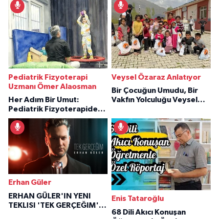
Pediatrik Fizyoterapi
Veysel Özaraz Anlatıyor
Uzmanı Ömer Alaosman
Bir Çocuğun Umudu, Bir
Her Adım Bir Umut:
Vakfın Yolculuğu Veysel
Pediatrik Fizyoterapiden
Özaraz Anlatıyor
İlham Veren Hikâyeler
Erhan Güler
ERHAN GÜLER'IN YENI
Enis Tataroğlu
TEKLISI 'TEK GERÇEĞIM'LE
68 Dili Akıcı Konuşan
BÜYÜK DÖNÜŞÜ