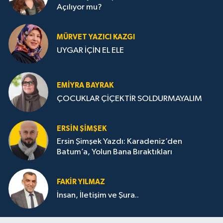
Açılıyor mu?
MÜRVET YAZICI KAZGI
UYGAR İÇİN EL ELE
EMIYRA BAYRAK
ÇOCUKLAR ÇİÇEKTİR SOLDURMAYALIM
ERSIN ŞIMŞEK
Ersin Şimşek Yazdı: Karadeniz’den
Batum’a, Yolun Bana Bıraktıkları
FAKIR YILMAZ
İnsan, İletişim ve Şura..