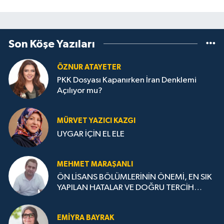
Son Köşe Yazıları
ÖZNUR ATAYETER
PKK Dosyası Kapanırken İran Denklemi
Açılıyor mu?
MÜRVET YAZICI KAZGI
UYGAR İÇİN EL ELE
MEHMET MARAŞANLI
ÖN LİSANS BÖLÜMLERİNİN ÖNEMİ, EN SIK
YAPILAN HATALAR VE DOĞRU TERCİH
STRATEJİLERİ
EMIYRA BAYRAK