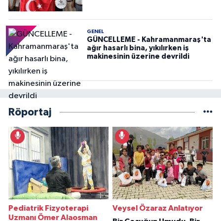
GENEL
GÜNCELLEME - Kahramanmaraş'ta
ağır hasarlı bina, yıkılırken iş
makinesinin üzerine devrildi
Röportaj
Pediatrik Fizyoterapi
Veysel Özaraz Anlatıyor
Uzmanı Ömer Alaosman