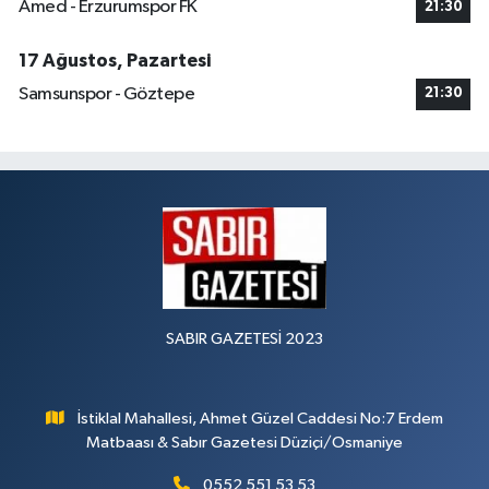
Amed - Erzurumspor FK
21:30
17 Ağustos, Pazartesi
Samsunspor - Göztepe
21:30
SABIR GAZETESİ 2023
İstiklal Mahallesi, Ahmet Güzel Caddesi No:7 Erdem
Matbaası & Sabır Gazetesi Düziçi/Osmaniye
0552 551 53 53