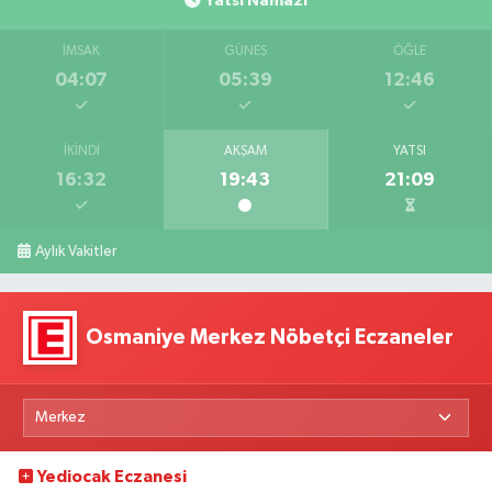
Yatsı Namazı
İMSAK
GÜNEŞ
ÖĞLE
04:07
05:39
12:46
İKINDI
AKŞAM
YATSI
16:32
19:43
21:09
Aylık Vakitler
Osmaniye Merkez Nöbetçi Eczaneler
Yediocak Eczanesi