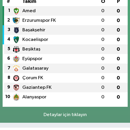
#
Takım
O
P
1
Amed
0
0
2
Erzurumspor FK
0
0
3
Başakşehir
0
0
4
Kocaelispor
0
0
5
Beşiktaş
0
0
6
Eyüpspor
0
0
7
Galatasaray
0
0
8
Çorum FK
0
0
9
Gaziantep FK
0
0
10
Alanyaspor
0
0
Detaylar için tıklayın