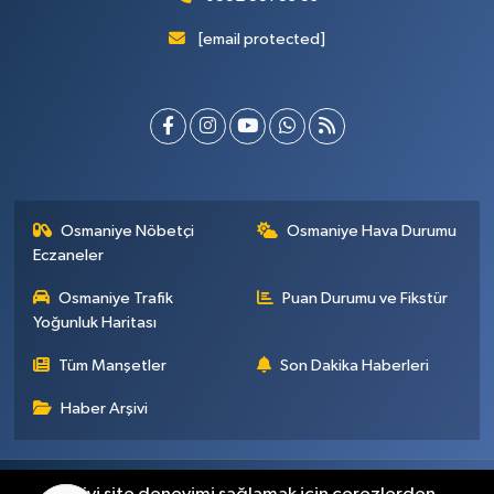
[email protected]
Osmaniye Nöbetçi
Osmaniye Hava Durumu
Eczaneler
Osmaniye Trafik
Puan Durumu ve Fikstür
Yoğunluk Haritası
Tüm Manşetler
Son Dakika Haberleri
Haber Arşivi
Künye
İletişim
Gizlilik Sözleşmesi