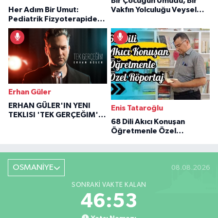
Bir Çocuğun Umudu, Bir
Her Adım Bir Umut:
Vakfın Yolculuğu Veysel
Pediatrik Fizyoterapiden
Özaraz Anlatıyor
İlham Veren Hikâyeler
Erhan Güler
ERHAN GÜLER'IN YENI
Enis Tataroğlu
TEKLISI 'TEK GERÇEĞIM'LE
68 Dili Akıcı Konuşan
BÜYÜK DÖNÜŞÜ
Öğretmenle Özel
Röportaj
OSMANİYE
08.08.2026
SONRAKI VAKTE KALAN
46:51