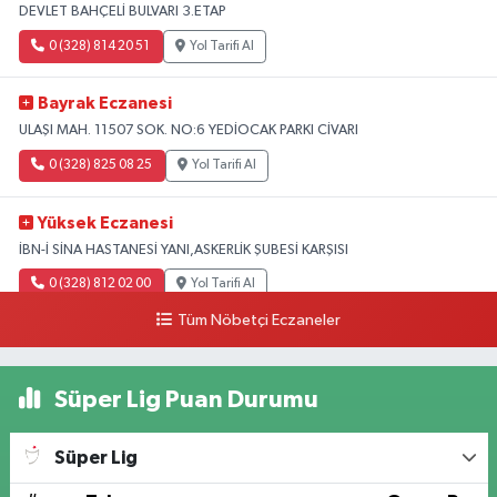
DEVLET BAHÇELİ BULVARI 3.ETAP
0 (328) 814 20 51
Yol Tarifi Al
Bayrak Eczanesi
ULAŞI MAH. 11507 SOK. NO:6 YEDİOCAK PARKI CİVARI
0 (328) 825 08 25
Yol Tarifi Al
Yüksek Eczanesi
İBN-İ SİNA HASTANESİ YANI,ASKERLİK ŞUBESİ KARŞISI
0 (328) 812 02 00
Yol Tarifi Al
Tüm Nöbetçi Eczaneler
Süper Lig Puan Durumu
Süper Lig