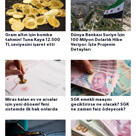
Gram altın için bomba
Dünya Bankası Suriye İçin
tahmin! Tuna Kaya 12.500
100 Milyon Dolarlık Hibe
TL seviyesini işaret etti
Veriyor: İşte Projenin
Detayları
Miras kalan ev ve arsalar
SGK emekli maaşını
için yeni dönem! Yeni
geciktirirse ne olacak? SGK
sistemde ilk hak onlarda
ne zaman faiz ödeyecek?