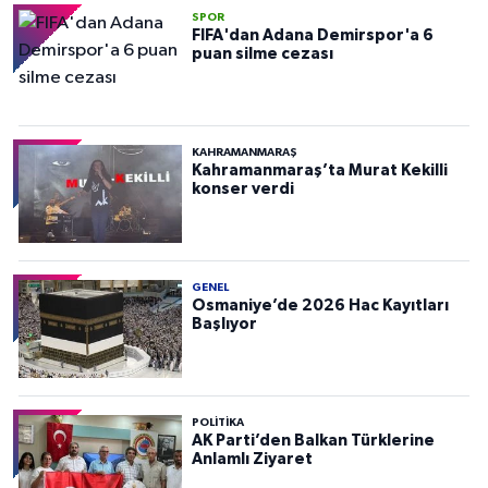
SPOR
FIFA'dan Adana Demirspor'a 6
puan silme cezası
KAHRAMANMARAŞ
Kahramanmaraş’ta Murat Kekilli
konser verdi
GENEL
Osmaniye’de 2026 Hac Kayıtları
Başlıyor
POLITIKA
AK Parti’den Balkan Türklerine
Anlamlı Ziyaret