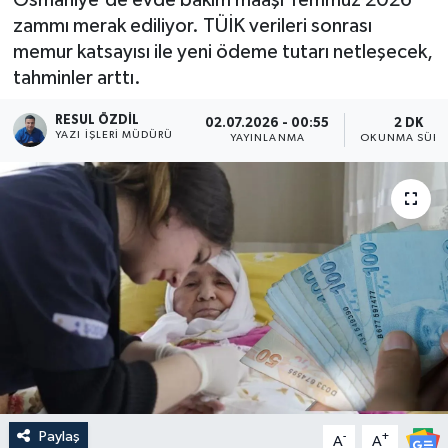
zammı merak ediliyor. TÜİK verileri sonrası
memur katsayısı ile yeni ödeme tutarı netleşecek,
tahminler arttı.
RESUL ÖZDIL
02.07.2026 - 00:55
2 DK
YAZI İŞLERI MÜDÜRÜ
YAYINLANMA
OKUNMA SÜRE
Paylaş
-
+
A
A