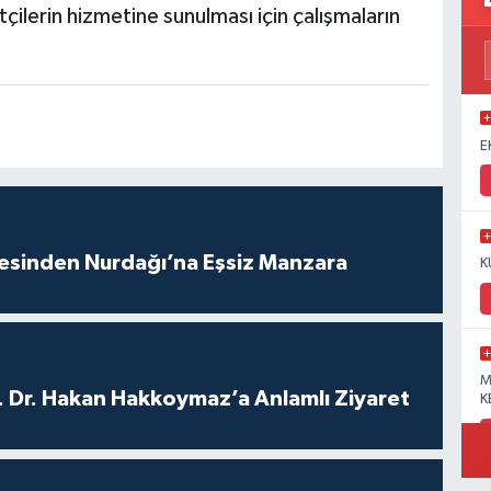
ilerin hizmetine sunulması için çalışmaların
E
vesinden Nurdağı’na Eşsiz Manzara
K
M
. Dr. Hakan Hakkoymaz’a Anlamlı Ziyaret
K