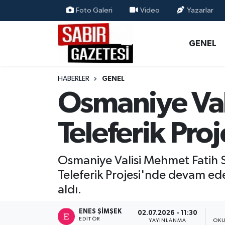
Foto Galeri
Video
Yazarlar
GENEL
Osmaniye Nöbetçi Eczaneler
GENEL
ÖZEL HABER
Osmaniye Hava Durumu
HABERLER
GENEL
OSMANİYE
Osmaniye Trafik Yoğunluk Haritası
Osmaniye Val
MAGAZİN
Süper Lig Puan Durumu ve Fikstür
Teleferik Proj
EKONOMİ
Tüm Manşetler
Osmaniye Valisi Mehmet Fatih Se
SPOR
Son Dakika Haberleri
Teleferik Projesi'nde devam ed
aldı.
RESMİ İLANLAR
Haber Arşivi
ENES ŞIMŞEK
02.07.2026 - 11:30
EDITÖR
YAYINLANMA
OKU