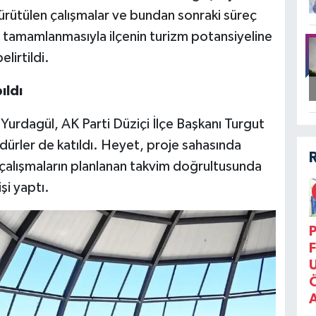
ürütülen çalışmalar ve bundan sonraki süreç
n tamamlanmasıyla ilçenin turizm potansiyeline
lirtildi.
ıldı
urdagül, AK Parti Düziçi İlçe Başkanı Turgut
üdürler de katıldı. Heyet, proje sahasında
çalışmaların planlanan takvim doğrultusunda
şi yaptı.
P
F