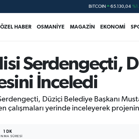
DOLAR
47,7106
%0.
EURO
55,1652
%0.
ÖZEL HABER
OSMANİYE
MAGAZİN
EKONOMİ
SP
STERLİN
64,4046
%0.
GRAM ALTIN
6648.99
%2.
BİST100
13.773
%-
isi Serdengeçti, D
esini İnceledi
rdengeçti, Düziçi Belediye Başkanı Mustaf
en çalışmaları yerinde inceleyerek projeni
1 DK
NMA SÜRESI