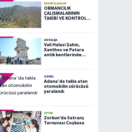
RESMI İLANLAR
ORMANCILIK
ÇALIŞMALARININ
TAKİBİ VE KONTROLÜ
HİZMETİ ALIM İLANI
ANTALIJA
Vali Hulusi Şahin,
Xanthos ve Patara
antik kentlerinde
incelemelerde
bulundu
GENEL
Adana'da takla atan
otomobilin sürücüsü
yaralandı
SPOR
Zorkun’da Satranç
Turnuvası Coşkusu