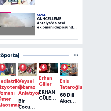
GENEL
GÜNCELLEME -
Antalya'da otel
ekipmanı deposunda
çıkan yangın kontrol
altına alındı
Röportaj
Erhan
ediatrik
Veysel
Enis
Güler
izyoterapi
Özaraz
Tataroğlu
ERHAN
Uzmanı
Anlatıyor
68 Dili
GÜLER'IN
Ömer
Bir
Akıcı
YENI
Alaosman
Çocuğun
Konuşan
TEKLISI