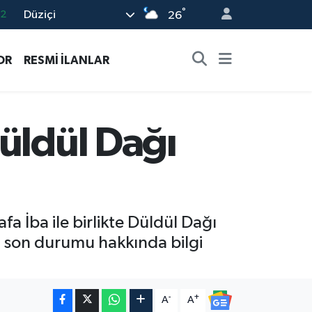
°
Düziçi
26
17
27
OR
RESMİ İLANLAR
35
59
19
üldül Dağı
a İba ile birlikte Düldül Dağı
n son durumu hakkında bilgi
-
+
A
A