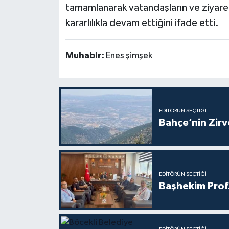
tamamlanarak vatandaşların ve ziyaretç
kararlılıkla devam ettiğini ifade etti.
Muhabir:
Enes şimşek
EDITÖRÜN SEÇTIĞI
Bahçe’nin Zir
EDITÖRÜN SEÇTIĞI
Başhekim Prof