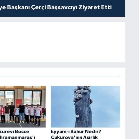
ye Başkanı Çerçi Başsavcıyı Ziyaret Etti
uzurevi Bocce
Eyyam-ı Bahur Nedir?
ahramanmaraş'ı
Çukurova'nın Asırlık