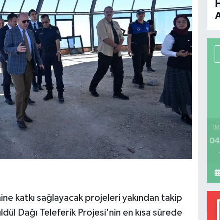
B
P
H
İM
04
ine katkı sağlayacak projeleri yakından takip
ldül Dağı Teleferik Projesi'nin en kısa sürede