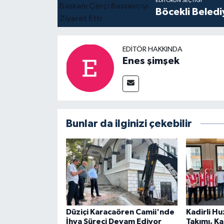
EDITÖRÜN SEÇTIĞI
Böcekli Beledi
EDITÖR HAKKINDA
Enes şimşek
Bunlar da ilginizi çekebilir
Düziçi Karacaören Camii'nde
Kadirli H
İhya Süreci Devam Ediyor
Takımı, K