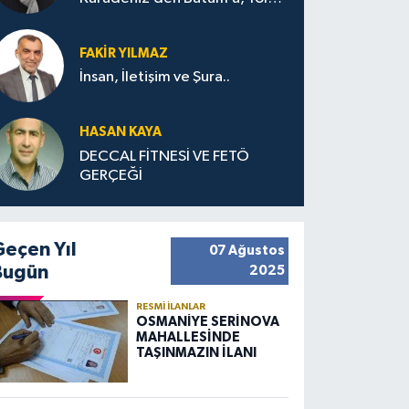
Bana Bıraktıkları
FAKIR YILMAZ
İnsan, İletişim ve Şura..
HASAN KAYA
DECCAL FİTNESİ VE FETÖ
GERÇEĞİ
Geçen Yıl
07 Ağustos
Bugün
2025
RESMI İLANLAR
OSMANİYE SERİNOVA
MAHALLESİNDE
TAŞINMAZIN İLANI