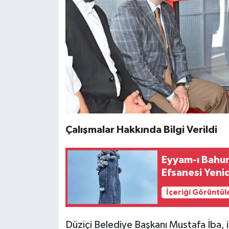
Çalışmalar Hakkında Bilgi Verildi
Eyyam-ı Bahur
Efsanesi Yen
İçeriği Görüntül
Düziçi Belediye Başkanı Mustafa İba, 