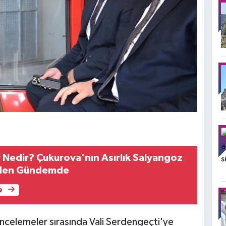
 Nedir? Çukurova'nın Asırlık Salyangoz
iden Gündemde
e
incelemeler sırasında Vali Serdengeçti'ye