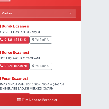
Burak Eczanesi
K DEVLET HASTANESİ KARŞISI
0 (328) 814 83 33
Yol Tarifi Al
Burcu Eczanesi
URTULUŞ SAĞLIK OCAĞI YANI
0 (328) 812 56 78
Yol Tarifi Al
Pınar Eczanesi
İMAR SİNAN MAH. 8546 SOK. NO:4 A (HASAN
ESKİNER AİLE SAĞLIĞI MERKEZİ CİVARI)
0 (328) 826 04 73
Yol Tarifi Al
Tüm Nöbetçi Eczaneler