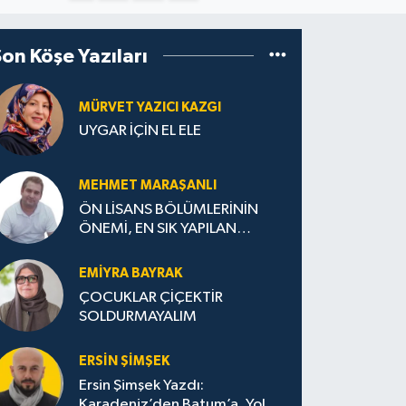
Son Köşe Yazıları
MÜRVET YAZICI KAZGI
UYGAR İÇİN EL ELE
MEHMET MARAŞANLI
ÖN LİSANS BÖLÜMLERİNİN
ÖNEMİ, EN SIK YAPILAN
HATALAR VE DOĞRU TERCİH
STRATEJİLERİ
EMIYRA BAYRAK
ÇOCUKLAR ÇİÇEKTİR
SOLDURMAYALIM
ERSIN ŞIMŞEK
Ersin Şimşek Yazdı:
Karadeniz’den Batum’a, Yolun