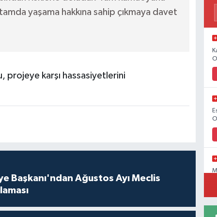
r ortamda yaşama hakkına sahip çıkmaya davet
K
O
projeye karşı hassasiyetlerini
E
O
M
ye Başkanı'ndan Ağustos Ayı Meclis
O
klaması