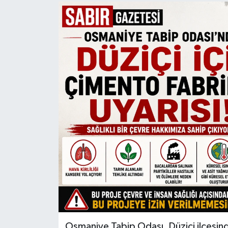
Osmaniye Tabip Odası, Düziçi ilçesind