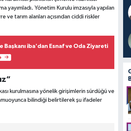
lama yayımladı. Yönetim Kurulu imzasıyla yapılan
e ve tarım alanları açısından ciddi riskler
ye Başkanı iba'dan Esnaf ve Oda Ziyareti
e
uz”
ası kurulmasına yönelik girişimlerin sürdüğü ve
amuoyunca bilindiği belirtilerek şu ifadeler