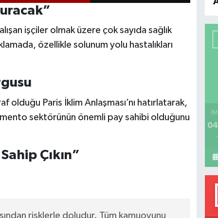
şturacak”
B
ışan işçiler olmak üzere çok sayıda sağlık
P
klamada, özellikle solunum yolu hastalıkları
rgusu
H
f olduğu Paris İklim Anlaşması’nı hatırlatarak,
İM
çimento sektörünün önemli pay sahibi olduğunu
04
 Sahip Çıkın”
çısından risklerle doludur. Tüm kamuoyunu