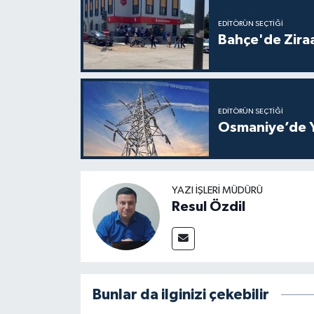
EDITÖRÜN SEÇTIĞI
Bahçe'de Ziraa
EDITÖRÜN SEÇTIĞI
Osmaniye’de Ya
YAZI İŞLERI MÜDÜRÜ
Resul Özdil
Bunlar da ilginizi çekebilir