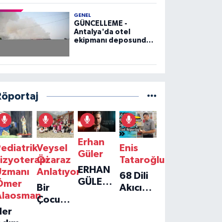
GENEL
GÜNCELLEME -
Antalya'da otel
ekipmanı deposunda
çıkan yangın kontrol
altına alındı
Röportaj
Erhan
ediatrik
Veysel
Enis
Güler
izyoterapi
Özaraz
Tataroğlu
ERHAN
Uzmanı
Anlatıyor
68 Dili
GÜLER'IN
Ömer
Bir
Akıcı
YENI
Alaosman
Çocuğun
Konuşan
TEKLISI
Her
Umudu,
Öğretmenle
'TEK