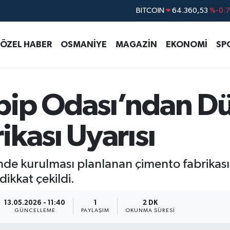
DOLAR
47,7069
%0.
EURO
55,0265
%0.
ÖZEL HABER
OSMANİYE
MAGAZİN
EKONOMİ
SP
STERLİN
64,1897
%0.
GRAM ALTIN
6574.81
%1.
BİST100
13.887
%6
ip Odası’ndan Düz
BITCOIN
64.360,53
%-0.
kası Uyarısı
de kurulması planlanan çimento fabrikası
dikkat çekildi.
13.05.2026 - 11:40
1
2 DK
GÜNCELLEME
PAYLAŞIM
OKUNMA SÜRESI