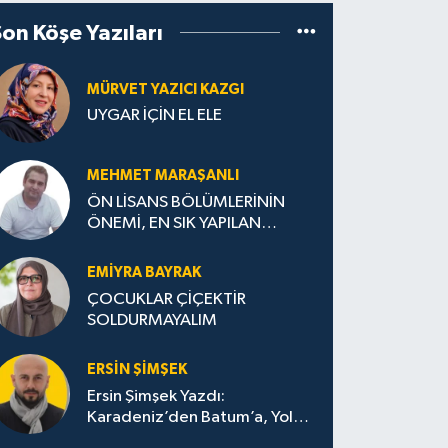
Son Köşe Yazıları
MÜRVET YAZICI KAZGI
UYGAR İÇİN EL ELE
MEHMET MARAŞANLI
ÖN LİSANS BÖLÜMLERİNİN
ÖNEMİ, EN SIK YAPILAN
HATALAR VE DOĞRU TERCİH
STRATEJİLERİ
EMIYRA BAYRAK
ÇOCUKLAR ÇİÇEKTİR
SOLDURMAYALIM
ERSIN ŞIMŞEK
Ersin Şimşek Yazdı:
Karadeniz’den Batum’a, Yolun
Bana Bıraktıkları