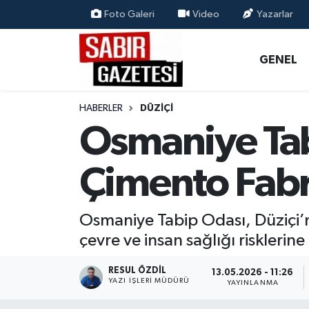
Foto Galeri
Video
Yazarlar
GENEL
Osmaniye Nöbetçi Eczaneler
GENEL
ÖZEL HABER
Osmaniye Hava Durumu
HABERLER
DÜZIÇI
OSMANİYE
Osmaniye Trafik Yoğunluk Haritası
Osmaniye Tab
MAGAZİN
Süper Lig Puan Durumu ve Fikstür
Çimento Fabri
EKONOMİ
Tüm Manşetler
Osmaniye Tabip Odası, Düziçi’n
SPOR
Son Dakika Haberleri
çevre ve insan sağlığı risklerine 
RESMİ İLANLAR
Haber Arşivi
RESUL ÖZDIL
13.05.2026 - 11:26
YAZI İŞLERI MÜDÜRÜ
YAYINLANMA