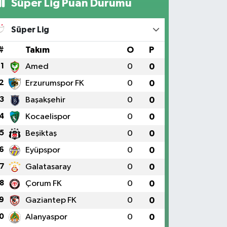
Süper Lig Puan Durumu
Süper Lig
#
Takım
O
P
1
Amed
0
0
2
Erzurumspor FK
0
0
3
Başakşehir
0
0
4
Kocaelispor
0
0
5
Beşiktaş
0
0
6
Eyüpspor
0
0
7
Galatasaray
0
0
8
Çorum FK
0
0
9
Gaziantep FK
0
0
0
Alanyaspor
0
0