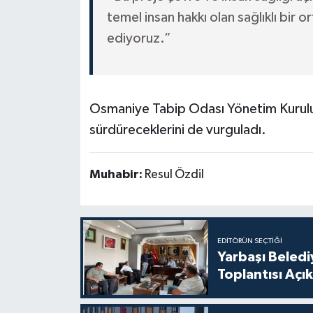
temel insan hakkı olan sağlıklı bi
ediyoruz.”
Osmaniye Tabip Odası Yönetim Kurulu, 
sürdüreceklerini de vurguladı.
Muhabir:
Resul Özdil
EDITÖRÜN SEÇTIĞI
Yarbaşı Beledi
Toplantısı Açı