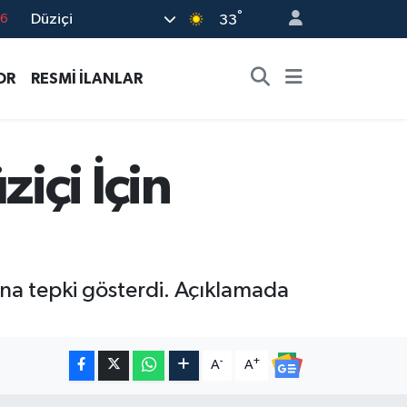
°
Düziçi
17
33
01
OR
RESMİ İLANLAR
02
44
4
içi İçin
76
na tepki gösterdi. Açıklamada
-
+
A
A