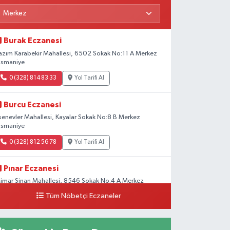
Burak Eczanesi
azım Karabekir Mahallesi, 6502 Sokak No:11 A Merkez
smaniye
0 (328) 814 83 33
Yol Tarifi Al
Burcu Eczanesi
senevler Mahallesi, Kayalar Sokak No:8 B Merkez
smaniye
0 (328) 812 56 78
Yol Tarifi Al
Pınar Eczanesi
imar Sinan Mahallesi, 8546 Sokak No:4 A Merkez
smaniye
Tüm Nöbetçi Eczaneler
0 (328) 826 04 73
Yol Tarifi Al