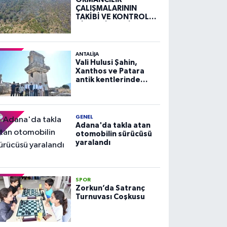
ÇALIŞMALARININ
TAKİBİ VE KONTROLÜ
HİZMETİ ALIM İLANI
ANTALIJA
Vali Hulusi Şahin,
Xanthos ve Patara
antik kentlerinde
incelemelerde
bulundu
GENEL
Adana'da takla atan
otomobilin sürücüsü
yaralandı
SPOR
Zorkun’da Satranç
Turnuvası Coşkusu