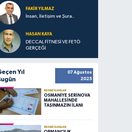
FAKIR YILMAZ
İnsan, İletişim ve Şura..
HASAN KAYA
DECCAL FİTNESİ VE FETÖ
GERÇEĞİ
Geçen Yıl
07 Ağustos
Bugün
2025
RESMI İLANLAR
OSMANİYE SERİNOVA
MAHALLESİNDE
TAŞINMAZIN İLANI
RESMI İLANLAR
ORMANCILIK