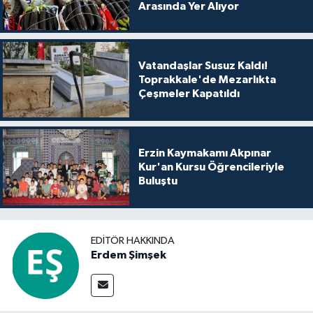
Arasında Yer Alıyor
Vatandaşlar Susuz Kaldı!
Toprakkale'de Mezarlıkta
Çeşmeler Kapatıldı
Erzin Kaymakamı Akpınar
Kur'an Kursu Öğrencileriyle
Buluştu
EDITÖR HAKKINDA
Erdem Şimşek