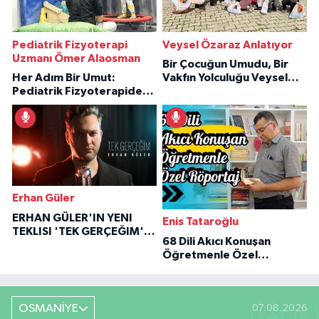
Pediatrik Fizyoterapi
Veysel Özaraz Anlatıyor
Uzmanı Ömer Alaosman
Bir Çocuğun Umudu, Bir
Her Adım Bir Umut:
Vakfın Yolculuğu Veysel
Pediatrik Fizyoterapiden
Özaraz Anlatıyor
İlham Veren Hikâyeler
Erhan Güler
ERHAN GÜLER'IN YENI
Enis Tataroğlu
TEKLISI 'TEK GERÇEĞIM'LE
68 Dili Akıcı Konuşan
BÜYÜK DÖNÜŞÜ
Öğretmenle Özel
Röportaj
OSMANİYE
07.08.2026