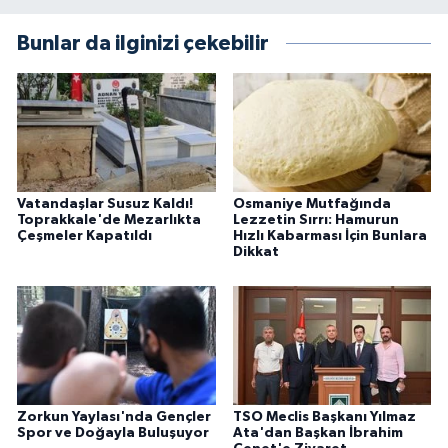
Bunlar da ilginizi çekebilir
Vatandaşlar Susuz Kaldı!
Osmaniye Mutfağında
Toprakkale'de Mezarlıkta
Lezzetin Sırrı: Hamurun
Çeşmeler Kapatıldı
Hızlı Kabarması İçin Bunlara
Dikkat
Zorkun Yaylası'nda Gençler
TSO Meclis Başkanı Yılmaz
Spor ve Doğayla Buluşuyor
Ata'dan Başkan İbrahim