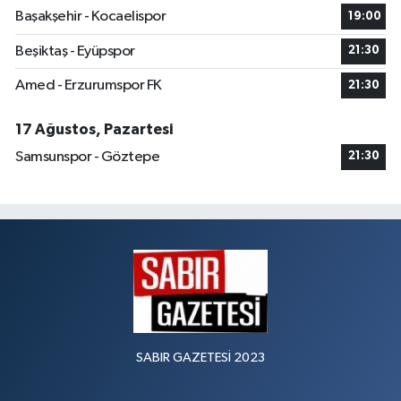
Başakşehir - Kocaelispor
19:00
Beşiktaş - Eyüpspor
21:30
Amed - Erzurumspor FK
21:30
17 Ağustos, Pazartesi
Samsunspor - Göztepe
21:30
SABIR GAZETESİ 2023