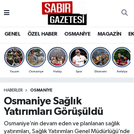
GENEL
Osmaniye Nöbetçi Eczaneler
GENEL
ÖZEL HABER
OSMANİYE
MAGAZİN
E
ÖZEL HABER
Osmaniye Hava Durumu
OSMANİYE
Osmaniye Trafik Yoğunluk Haritası
MAGAZİN
Süper Lig Puan Durumu ve Fikstür
Yaşam
Osmaniye
Hatay
Spor
Ekonomi
Antalya
EKONOMİ
Tüm Manşetler
HABERLER
OSMANIYE
Osmaniye Sağlık
SPOR
Son Dakika Haberleri
Yatırımları Görüşüldü
RESMİ İLANLAR
Haber Arşivi
Osmaniye’nin devam eden ve planlanan sağlık
yatırımları, Sağlık Yatırımları Genel Müdürlüğü’nde