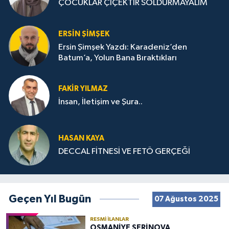
ÇOCUKLAR ÇİÇEKTİR SOLDURMAYALIM
ERSIN ŞIMŞEK
Ersin Şimşek Yazdı: Karadeniz’den
Batum’a, Yolun Bana Bıraktıkları
FAKIR YILMAZ
İnsan, İletişim ve Şura..
HASAN KAYA
DECCAL FİTNESİ VE FETÖ GERÇEĞİ
Geçen Yıl Bugün
07 Ağustos 2025
RESMI İLANLAR
OSMANİYE SERİNOVA