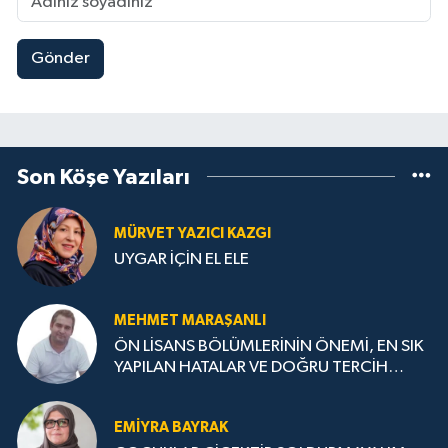
Gönder
Son Köşe Yazıları
MÜRVET YAZICI KAZGI
UYGAR İÇİN EL ELE
MEHMET MARAŞANLI
ÖN LİSANS BÖLÜMLERİNİN ÖNEMİ, EN SIK
YAPILAN HATALAR VE DOĞRU TERCİH
STRATEJİLERİ
EMIYRA BAYRAK