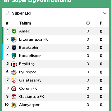
Süper Lig Puan Durumu
Süper Lig
#
Takım
O
P
1
Amed
0
0
2
Erzurumspor FK
0
0
3
Başakşehir
0
0
4
Kocaelispor
0
0
5
Beşiktaş
0
0
6
Eyüpspor
0
0
7
Galatasaray
0
0
8
Çorum FK
0
0
9
Gaziantep FK
0
0
10
Alanyaspor
0
0