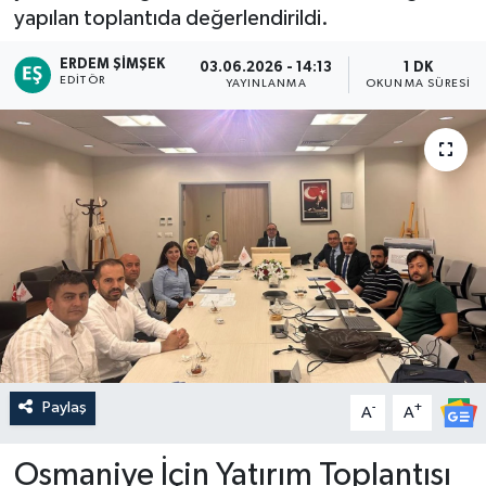
yapılan toplantıda değerlendirildi.
ERDEM ŞIMŞEK
03.06.2026 - 14:13
1 DK
EDITÖR
YAYINLANMA
OKUNMA SÜRESI
Paylaş
-
+
A
A
Osmaniye İçin Yatırım Toplantısı