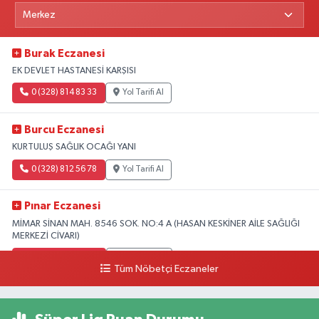
Burak Eczanesi
EK DEVLET HASTANESİ KARŞISI
0 (328) 814 83 33
Yol Tarifi Al
Burcu Eczanesi
KURTULUŞ SAĞLIK OCAĞI YANI
0 (328) 812 56 78
Yol Tarifi Al
Pınar Eczanesi
MİMAR SİNAN MAH. 8546 SOK. NO:4 A (HASAN KESKİNER AİLE SAĞLIĞI
MERKEZİ CİVARI)
0 (328) 826 04 73
Yol Tarifi Al
Tüm Nöbetçi Eczaneler