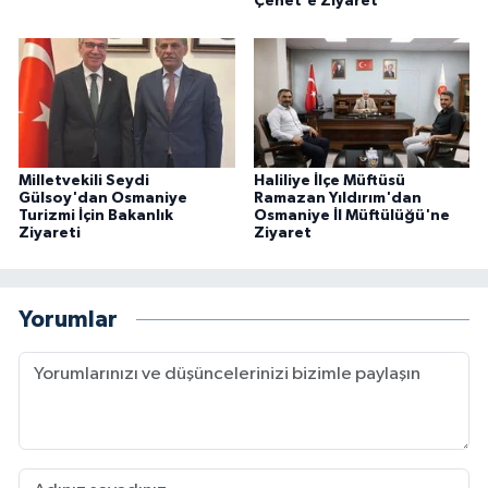
Çenet'e Ziyaret
Milletvekili Seydi
Haliliye İlçe Müftüsü
Gülsoy'dan Osmaniye
Ramazan Yıldırım'dan
Turizmi İçin Bakanlık
Osmaniye İl Müftülüğü'ne
Ziyareti
Ziyaret
Yorumlar