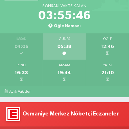
SONRAKI VAKTE KALAN
03:55:45
Öğle Namazı
İMSAK
GÜNEŞ
ÖĞLE
04:06
05:38
12:46
İKINDI
AKŞAM
YATSI
16:33
19:44
21:10
Aylık Vakitler
Osmaniye Merkez Nöbetçi Eczaneler