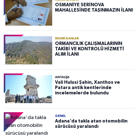
OSMANİYE SERİNOVA
MAHALLESİNDE TAŞINMAZIN İLANI
RESMI İLANLAR
ORMANCILIK ÇALIŞMALARININ
TAKİBİ VE KONTROLÜ HİZMETİ
ALIM İLANI
ANTALIJA
Vali Hulusi Şahin, Xanthos ve
Patara antik kentlerinde
incelemelerde bulundu
GENEL
Adana'da takla atan otomobilin
sürücüsü yaralandı