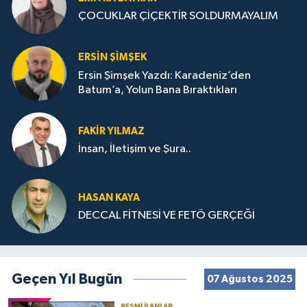
ÇOCUKLAR ÇİÇEKTİR SOLDURMAYALIM
ERSIN ŞIMŞEK
Ersin Şimşek Yazdı: Karadeniz’den
Batum’a, Yolun Bana Bıraktıkları
FAKIR YILMAZ
İnsan, İletişim ve Şura..
HASAN KAYA
DECCAL FİTNESİ VE FETÖ GERÇEĞİ
Geçen Yıl Bugün
07 Ağustos 2025
RESMI İLANLAR