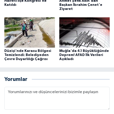
Halfeti İlçe Kongresi'ne
Ahmet Şefik Akın'dan
Katıldı
Başkan İbrahim Çenet'e
Ziyaret
Düziçi'nde Karasu Bölgesi
Muğla'da 4.1 Büyüklüğünde
Temizlendi: Belediyeden
Deprem! AFAD İlk Verileri
Çevre Duyarlılığı Çağrısı
Açıkladı
Yorumlar