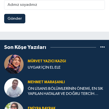
Gönder
Son Köşe Yazıları
MÜRVET YAZICI KAZGI
UYGAR İÇİN EL ELE
MEHMET MARAŞANLI
ÖN LİSANS BÖLÜMLERİNİN ÖNEMİ, EN SIK
YAPILAN HATALAR VE DOĞRU TERCİH
STRATEJİLERİ
EMIYRA BAYRAK