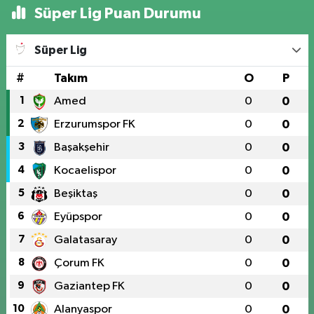
Süper Lig Puan Durumu
Süper Lig
#
Takım
O
P
1
Amed
0
0
2
Erzurumspor FK
0
0
3
Başakşehir
0
0
4
Kocaelispor
0
0
5
Beşiktaş
0
0
6
Eyüpspor
0
0
7
Galatasaray
0
0
8
Çorum FK
0
0
9
Gaziantep FK
0
0
10
Alanyaspor
0
0