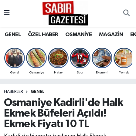
GENEL
Osmaniye Nöbetçi Eczaneler
GENEL
ÖZEL HABER
OSMANİYE
MAGAZİN
E
ÖZEL HABER
Osmaniye Hava Durumu
OSMANİYE
Osmaniye Trafik Yoğunluk Haritası
MAGAZİN
Süper Lig Puan Durumu ve Fikstür
Genel
Osmaniye
Hatay
Spor
Ekonomi
Yemek
EKONOMİ
Tüm Manşetler
HABERLER
GENEL
Osmaniye Kadirli'de Halk
SPOR
Son Dakika Haberleri
Ekmek Büfeleri Açıldı!
RESMİ İLANLAR
Haber Arşivi
Ekmek Fiyatı 10 TL
Kadirli'de hizmete başlayan Halk Ekmek