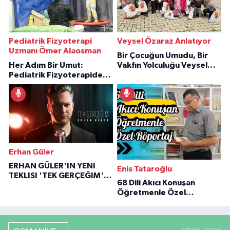
Pediatrik Fizyoterapi
Veysel Özaraz Anlatıyor
Uzmanı Ömer Alaosman
Bir Çocuğun Umudu, Bir
Her Adım Bir Umut:
Vakfın Yolculuğu Veysel
Pediatrik Fizyoterapiden
Özaraz Anlatıyor
İlham Veren Hikâyeler
Erhan Güler
ERHAN GÜLER'IN YENI
Enis Tataroğlu
TEKLISI 'TEK GERÇEĞIM'LE
68 Dili Akıcı Konuşan
BÜYÜK DÖNÜŞÜ
Öğretmenle Özel
Röportaj