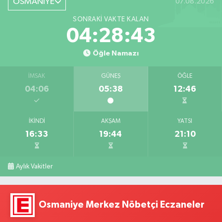
OSMANİYE
07.08.2026
SONRAKI VAKTE KALAN
04:28:43
Öğle Namazı
İMSAK
GÜNEŞ
ÖĞLE
04:06
05:38
12:46
İKINDI
AKŞAM
YATSI
16:33
19:44
21:10
Aylık Vakitler
Osmaniye Merkez Nöbetçi Eczaneler