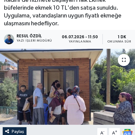
büfelerinde ekmek 10 TL'den satışa sunuldu.
Uygulama, vatandaşların uygun fiyatlı ekmeğe
ulaşmasını hedefliyor.
RESUL ÖZDIL
06.07.2026 - 11:50
1 DK
YAZI İŞLERI MÜDÜRÜ
YAYINLANMA
OKUNMA SÜRES
Paylaş
-
+
A
A