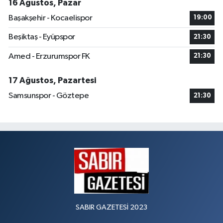
16 Ağustos, Pazar
Başakşehir - Kocaelispor
19:00
Beşiktaş - Eyüpspor
21:30
Amed - Erzurumspor FK
21:30
17 Ağustos, Pazartesi
Samsunspor - Göztepe
21:30
SABIR GAZETESİ 2023