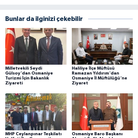
Bunlar da ilginizi çekebilir
Milletvekili Seydi
Haliliye İlçe Müftüsü
Gülsoy'dan Osmaniye
Ramazan Yıldırım'dan
Turizmi İçin Bakanlık
Osmaniye İl Müftülüğü'ne
Ziyareti
Ziyaret
MHP Ceylanpınar Teşkilatı
Osmaniye Baro Başkanı