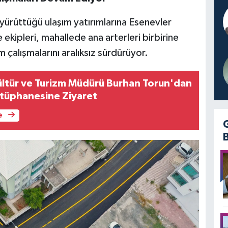
ürüttüğü ulaşım yatırımlarına Esenevler
kipleri, mahallede ana arterleri birbirine
m çalışmalarını aralıksız sürdürüyor.
ültür ve Turizm Müdürü Burhan Torun'dan
tüphanesine Ziyaret
e