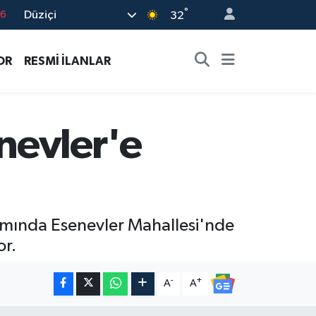
°
Düziçi
17
32
01
OR
RESMİ İLANLAR
02
12
4
nevler'e
76
amında Esenevler Mahallesi'nde
or.
-
+
A
A