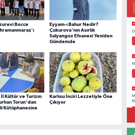
uzurevi Bocce
Eyyam-ı Bahur Nedir?
ahramanmaraş'ı
Çukurova'nın Asırlık
E
Salyangoz Efsanesi Yeniden
Gündemde
K
İl Kültür ve Turizm
Karlısu İnciri Lezzetiyle Öne
M
K
urhan Torun'dan
Çıkıyor
i Kütüphanesine