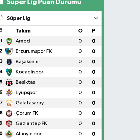
Süper Lig Puan Durumu
Süper Lig
#
Takım
O
P
1
Amed
0
0
2
Erzurumspor FK
0
0
3
Başakşehir
0
0
4
Kocaelispor
0
0
5
Beşiktaş
0
0
6
Eyüpspor
0
0
7
Galatasaray
0
0
8
Çorum FK
0
0
9
Gaziantep FK
0
0
0
Alanyaspor
0
0