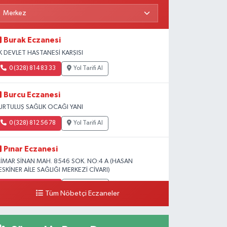
Burak Eczanesi
K DEVLET HASTANESİ KARŞISI
0 (328) 814 83 33
Yol Tarifi Al
Burcu Eczanesi
URTULUŞ SAĞLIK OCAĞI YANI
0 (328) 812 56 78
Yol Tarifi Al
Pınar Eczanesi
İMAR SİNAN MAH. 8546 SOK. NO:4 A (HASAN
ESKİNER AİLE SAĞLIĞI MERKEZİ CİVARI)
0 (328) 826 04 73
Yol Tarifi Al
Tüm Nöbetçi Eczaneler