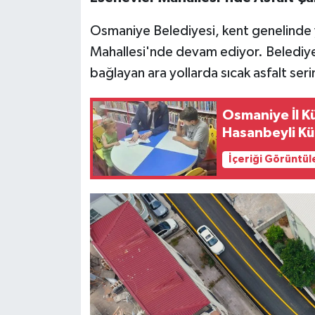
Osmaniye Belediyesi, kent genelinde y
Mahallesi'nde devam ediyor. Belediye e
bağlayan ara yollarda sıcak asfalt seri
Osmaniye İl K
Hasanbeyli Kü
İçeriği Görüntül