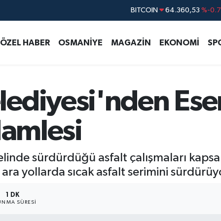
DOLAR
47,7069
%0.
EURO
55,0265
%0.
ÖZEL HABER
OSMANİYE
MAGAZİN
EKONOMİ
SP
STERLİN
64,1897
%0.
GRAM ALTIN
6618.49
%2.
BİST100
13.887
%6
ediyesi'nden Ese
BITCOIN
64.360,53
%-0.
Hamlesi
elinde sürdürdüğü asfalt çalışmaları kaps
 ara yollarda sıcak asfalt serimini sürdürüy
1 DK
NMA SÜRESI