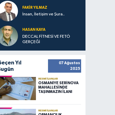
FAKIR YILMAZ
İnsan, İletişim ve Şura..
HASAN KAYA
DECCAL FİTNESİ VE FETÖ
GERÇEĞİ
Geçen Yıl
07 Ağustos
Bugün
2025
RESMI İLANLAR
OSMANİYE SERİNOVA
MAHALLESİNDE
TAŞINMAZIN İLANI
RESMI İLANLAR
ORMANCILIK