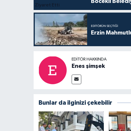
Böcekli Beledi
EDITÖRÜN SEÇTIĞI
Erzin Mahmutlu
EDITÖR HAKKINDA
Enes şimşek
Bunlar da ilginizi çekebilir