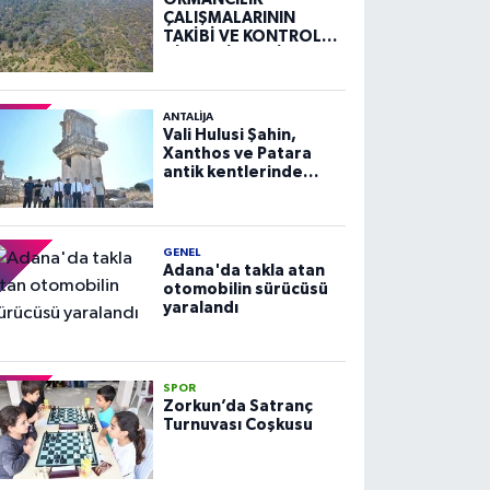
ÇALIŞMALARININ
TAKİBİ VE KONTROLÜ
HİZMETİ ALIM İLANI
ANTALIJA
Vali Hulusi Şahin,
Xanthos ve Patara
antik kentlerinde
incelemelerde
bulundu
GENEL
Adana'da takla atan
otomobilin sürücüsü
yaralandı
SPOR
Zorkun’da Satranç
Turnuvası Coşkusu