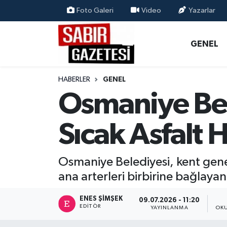
Foto Galeri
Video
Yazarlar
GENEL
Osmaniye Nöbetçi Eczaneler
GENEL
ÖZEL HABER
Osmaniye Hava Durumu
HABERLER
GENEL
OSMANİYE
Osmaniye Trafik Yoğunluk Haritası
Osmaniye Bel
MAGAZİN
Süper Lig Puan Durumu ve Fikstür
Sıcak Asfalt 
EKONOMİ
Tüm Manşetler
Osmaniye Belediyesi, kent gen
SPOR
Son Dakika Haberleri
ana arterleri birbirine bağlayan
RESMİ İLANLAR
Haber Arşivi
ENES ŞIMŞEK
09.07.2026 - 11:20
EDITÖR
YAYINLANMA
OKU