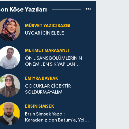
Son Köşe Yazıları
MÜRVET YAZICI KAZGI
UYGAR İÇİN EL ELE
MEHMET MARAŞANLI
ÖN LİSANS BÖLÜMLERİNİN
ÖNEMİ, EN SIK YAPILAN
HATALAR VE DOĞRU TERCİH
STRATEJİLERİ
EMIYRA BAYRAK
ÇOCUKLAR ÇİÇEKTİR
SOLDURMAYALIM
ERSIN ŞIMŞEK
Ersin Şimşek Yazdı:
Karadeniz’den Batum’a, Yolun
Bana Bıraktıkları