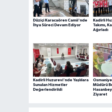
Düziçi Karacaören Camii'nde
Kadirli H
İhya Süreci Devam Ediyor
Takımı, K
Ağırladı
Kadirli Huzurevi'nde Yaşlılara
Osmaniye 
Sunulan Hizmetler
Müdürü B
Değerlendirildi
Hasanbeyl
Ziyaret