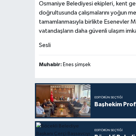
Osmaniye Belediyesi ekipleri, kent ge
doğrultusunda çalışmalarını yoğun mes
tamamlanmasıyla birlikte Esenevler Ma
vatandaşların daha güvenli ulaşım imk
Sesli
Muhabir:
Enes şimşek
EDITÖRÜN SEÇTIĞI
Başhekim Prof
EDITÖRÜN SEÇTIĞI