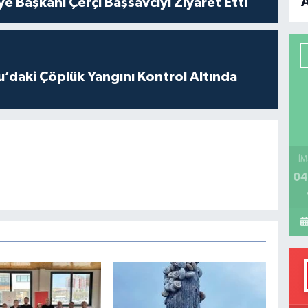
ye Başkanı Çerçi Başsavcıyı Ziyaret Etti
B
P
’daki Çöplük Yangını Kontrol Altında
H
İM
04