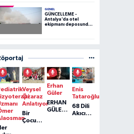
GENEL
GÜNCELLEME -
Antalya'da otel
ekipmanı deposunda
çıkan yangın kontrol
altına alındı
Röportaj
Erhan
ediatrik
Veysel
Enis
Güler
izyoterapi
Özaraz
Tataroğlu
ERHAN
Uzmanı
Anlatıyor
68 Dili
GÜLER'IN
Ömer
Bir
Akıcı
YENI
Alaosman
Çocuğun
Konuşan
TEKLISI
Her
Umudu,
Öğretmenle
'TEK