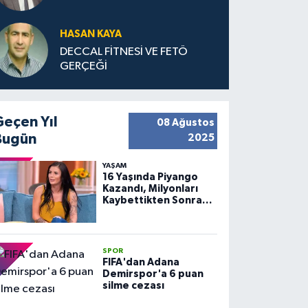
HASAN KAYA
DECCAL FİTNESİ VE FETÖ
GERÇEĞİ
Geçen Yıl
08 Ağustos
Bugün
2025
YAŞAM
16 Yaşında Piyango
Kazandı, Milyonları
Kaybettikten Sonra
Huzuru Buldu
SPOR
FIFA'dan Adana
Demirspor'a 6 puan
silme cezası