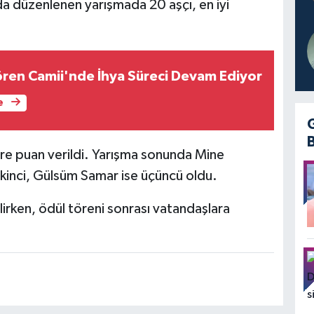
da düzenlenen yarışmada 20 aşçı, en iyi
ören Camii'nde İhya Süreci Devam Ediyor
e
ere puan verildi. Yarışma sonunda Mine
ikinci, Gülsüm Samar ise üçüncü oldu.
lirken, ödül töreni sonrası vatandaşlara