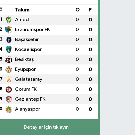
#
Takım
O
P
1
Amed
0
0
2
Erzurumspor FK
0
0
3
Başakşehir
0
0
4
Kocaelispor
0
0
5
Beşiktaş
0
0
6
Eyüpspor
0
0
7
Galatasaray
0
0
8
Çorum FK
0
0
9
Gaziantep FK
0
0
0
Alanyaspor
0
0
Detaylar için tıklayın