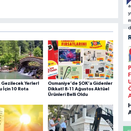
P
F
 Gezilecek Yerler!
Osmaniye’de ŞOK’a Gidenler
 İçin 10 Rota
Dikkat! 8-11 Ağustos Aktüel
Ürünleri Belli Oldu
B