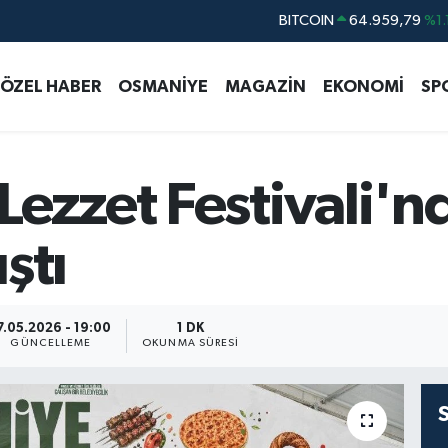
DOLAR
47,7436
%0.
EURO
55,2510
%0.
ÖZEL HABER
OSMANİYE
MAGAZİN
EKONOMİ
SP
STERLİN
64,4811
%0.
GRAM ALTIN
6660.55
%0.
BİST100
13.779
%-
ezzet Festivali'n
ştı
7.05.2026 - 19:00
1 DK
GÜNCELLEME
OKUNMA SÜRESI