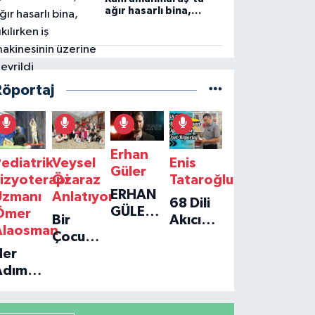
ağır hasarlı bina,
yıkılırken iş
makinesinin üzerine
devrildi
Röportaj
Erhan
ediatrik
Veysel
Enis
Güler
izyoterapi
Özaraz
Tataroğlu
ERHAN
Uzmanı
Anlatıyor
68 Dili
GÜLER'IN
Ömer
Bir
Akıcı
YENI
Alaosman
Çocuğun
Konuşan
TEKLISI
Her
Umudu,
Öğretmenle
'TEK
Adım
Bir
Özel
GERÇEĞIM'LE
ir
Vakfın
Röportaj
BÜYÜK
Umut:
Yolculuğu
DÖNÜŞÜ