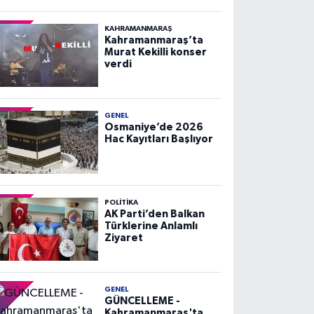
KAHRAMANMARAŞ
Kahramanmaraş’ta
Murat Kekilli konser
verdi
GENEL
Osmaniye’de 2026
Hac Kayıtları Başlıyor
POLITIKA
AK Parti’den Balkan
Türklerine Anlamlı
Ziyaret
GENEL
GÜNCELLEME -
Kahramanmaraş'ta