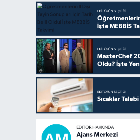
EDITÖRÜN SEÇTIĞI
Öğretmenlerin İ
İşte MEBBİS Ta
EDITÖRÜN SEÇTIĞI
MasterChef 20
Oldu? İşte Yeni
EDITÖRÜN SEÇTIĞI
Sıcaklar Talebi
EDITÖR HAKKINDA
Ajans Merkezi