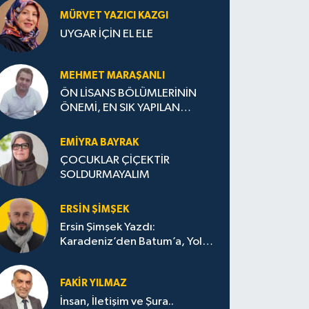
MÜRVET YAZICI KAZGI
UYGAR İÇİN EL ELE
MEHMET MARAŞANLI
ÖN LİSANS BÖLÜMLERİNİN
ÖNEMİ, EN SIK YAPILAN
HATALAR VE DOĞRU TERCİH
STRATEJİLERİ
EMIYRA BAYRAK
ÇOCUKLAR ÇİÇEKTİR
SOLDURMAYALIM
ERSIN ŞIMŞEK
Ersin Şimşek Yazdı:
Karadeniz’den Batum’a, Yolun
Bana Bıraktıkları
FAKIR YILMAZ
İnsan, İletişim ve Şura..