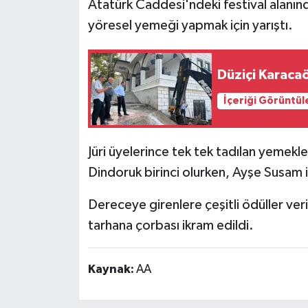
Atatürk Caddesi'ndeki festival alanın
yöresel yemeği yapmak için yarıştı.
Düziçi Karaca
İçeriği Görüntül
Jüri üyelerince tek tek tadılan yemekl
Dindoruk birinci olurken, Ayşe Susam 
Dereceye girenlere çeşitli ödüller veri
tarhana çorbası ikram edildi.
Kaynak:
AA