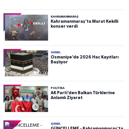
KAHRAMANMARAŞ
Kahramanmaraş’ta Murat Kekilli
konser verdi
GENEL
Osmaniye’de 2026 Hac Kayıtları
Başlıyor
POLITIKA
AK Parti’den Balkan Türklerine
Anlamlı Ziyaret
GENEL
GÜNCELLEME - Kahramanmaraş'ta