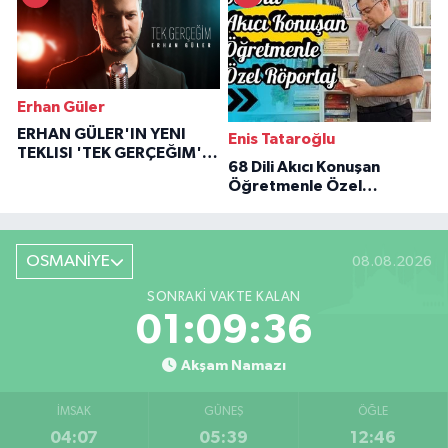
Erhan Güler
ERHAN GÜLER'IN YENI
Enis Tataroğlu
TEKLISI 'TEK GERÇEĞIM'LE
68 Dili Akıcı Konuşan
BÜYÜK DÖNÜŞÜ
Öğretmenle Özel
Röportaj
OSMANİYE
08.08.2026
SONRAKI VAKTE KALAN
01:09:35
Akşam Namazı
İMSAK
GÜNEŞ
ÖĞLE
04:07
05:39
12:46