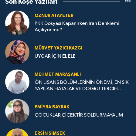
Son Köşe Yazıları
ÖZNUR ATAYETER
PKK Dosyası Kapanırken İran Denklemi
Açılıyor mu?
MÜRVET YAZICI KAZGI
UYGAR İÇİN EL ELE
MEHMET MARAŞANLI
ÖN LİSANS BÖLÜMLERİNİN ÖNEMİ, EN SIK
YAPILAN HATALAR VE DOĞRU TERCİH
STRATEJİLERİ
EMIYRA BAYRAK
ÇOCUKLAR ÇİÇEKTİR SOLDURMAYALIM
ERSIN ŞIMŞEK