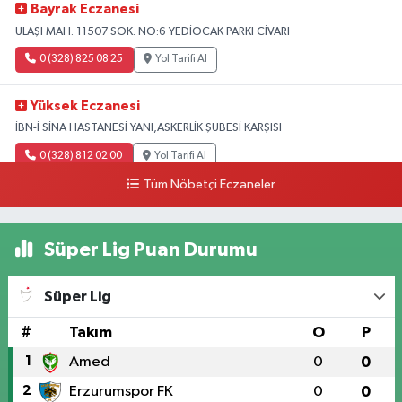
Bayrak Eczanesi
ULAŞI MAH. 11507 SOK. NO:6 YEDİOCAK PARKI CİVARI
0 (328) 825 08 25
Yol Tarifi Al
Yüksek Eczanesi
İBN-İ SİNA HASTANESİ YANI,ASKERLİK ŞUBESİ KARŞISI
0 (328) 812 02 00
Yol Tarifi Al
Tüm Nöbetçi Eczaneler
Süper Lig Puan Durumu
Süper Lig
#
Takım
O
P
1
Amed
0
0
2
Erzurumspor FK
0
0