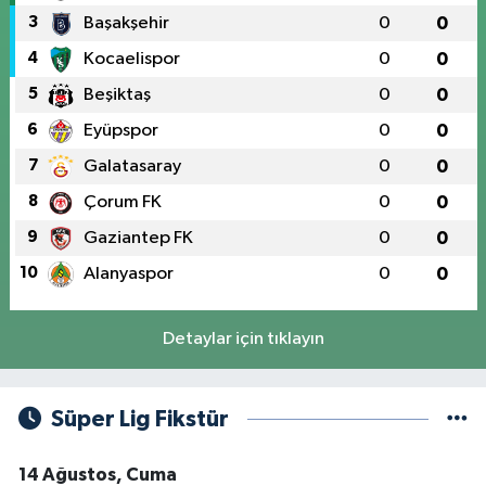
3
Başakşehir
0
0
4
Kocaelispor
0
0
5
Beşiktaş
0
0
6
Eyüpspor
0
0
7
Galatasaray
0
0
8
Çorum FK
0
0
9
Gaziantep FK
0
0
10
Alanyaspor
0
0
Detaylar için tıklayın
Süper Lig Fikstür
14 Ağustos, Cuma