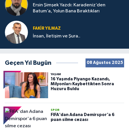
Ersin Şimşek Yazdı: Karadeniz’den
Batum’a, Yolun Bana Bıraktıkları
FAKIR YILMAZ
İnsan, İletişim ve Şura..
Geçen Yıl Bugün
08 Ağustos 2025
YAŞAM
16 Yaşında Piyango Kazandı,
Milyonları Kaybettikten Sonra
Huzuru Buldu
SPOR
FIFA'dan Adana Demirspor'a 6
puan silme cezası