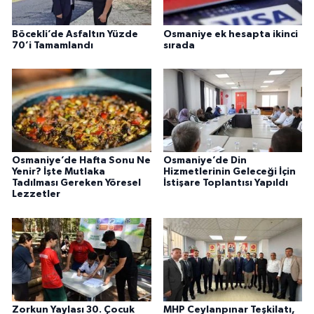
Böcekli’de Asfaltın Yüzde
Osmaniye ek hesapta ikinci
70’i Tamamlandı
sırada
Osmaniye’de Hafta Sonu Ne
Osmaniye’de Din
Yenir? İşte Mutlaka
Hizmetlerinin Geleceği İçin
Tadılması Gereken Yöresel
İstişare Toplantısı Yapıldı
Lezzetler
Zorkun Yaylası 30. Çocuk
MHP Ceylanpınar Teşkilatı,