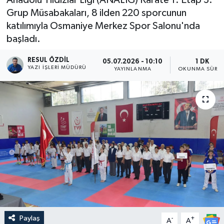
Grup Müsabakaları, 8 ilden 220 sporcunun
katılımıyla Osmaniye Merkez Spor Salonu'nda
başladı.
RESUL ÖZDIL
05.07.2026 - 10:10
1 DK
YAZI İŞLERI MÜDÜRÜ
YAYINLANMA
OKUNMA SÜRES
Paylaş
-
+
A
A