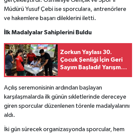
Müdürü Yusuf Çebi ise sporculara, antrenörlere
ve hakemlere başarı dileklerini iletti.
İlk Madalyalar Sahiplerini Buldu
Zorkun Yaylası 30.
Çocuk Şenliği İçin Geri
Sayım Başladı! Yarışma
Başvuruları Açıldı
Açılış seremonisinin ardından başlayan
karşılaşmalarda ilk günün sıkletlerinde dereceye
giren sporcular düzenlenen törenle madalyalarını
aldı.
İki gün sürecek organizasyonda sporcular, hem