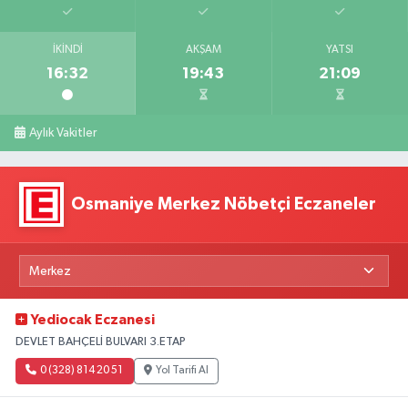
İKINDI
AKŞAM
YATSI
16:32
19:43
21:09
Aylık Vakitler
Osmaniye Merkez Nöbetçi Eczaneler
Yediocak Eczanesi
DEVLET BAHÇELİ BULVARI 3.ETAP
0 (328) 814 20 51
Yol Tarifi Al