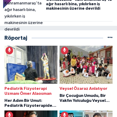
ağır hasarlı bina, yıkılırken iş
makinesinin üzerine devrildi
Röportaj
Pediatrik Fizyoterapi
Veysel Özaraz Anlatıyor
Uzmanı Ömer Alaosman
Bir Çocuğun Umudu, Bir
Her Adım Bir Umut:
Vakfın Yolculuğu Veysel
Pediatrik Fizyoterapiden
Özaraz Anlatıyor
İlham Veren Hikâyeler