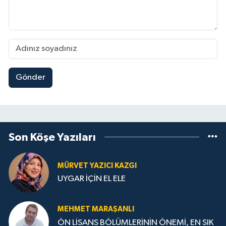
Gönder
Son Köşe Yazıları
MÜRVET YAZICI KAZGI
UYGAR İÇİN EL ELE
MEHMET MARAŞANLI
ÖN LİSANS BÖLÜMLERİNİN ÖNEMİ, EN SIK