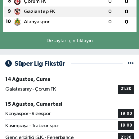
8
Çorum FK
0
0
9
Gaziantep FK
0
0
10
Alanyaspor
0
0
Detaylar için tıklayın
Süper Lig Fikstür
14 Ağustos, Cuma
Galatasaray - Çorum FK
21:30
15 Ağustos, Cumartesi
Konyaspor - Rizespor
19:00
Kasımpaşa - Trabzonspor
19:00
Gençlerbirliği S.K. - Fenerbahçe
21:30