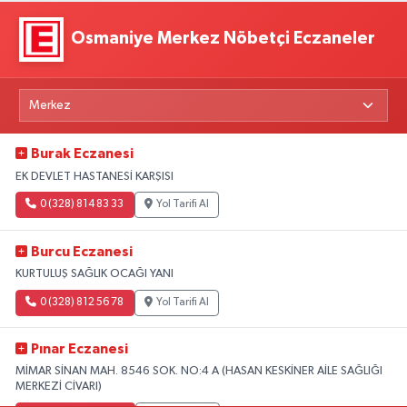
Osmaniye Merkez Nöbetçi Eczaneler
Burak Eczanesi
EK DEVLET HASTANESİ KARŞISI
0 (328) 814 83 33
Yol Tarifi Al
Burcu Eczanesi
KURTULUŞ SAĞLIK OCAĞI YANI
0 (328) 812 56 78
Yol Tarifi Al
Pınar Eczanesi
MİMAR SİNAN MAH. 8546 SOK. NO:4 A (HASAN KESKİNER AİLE SAĞLIĞI
MERKEZİ CİVARI)