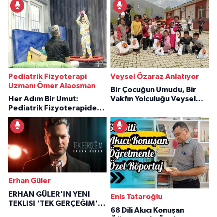
Pediatrik Fizyoterapi
Veysel Özaraz Anlatıyor
Uzmanı Ömer Alaosman
Bir Çocuğun Umudu, Bir
Her Adım Bir Umut:
Vakfın Yolculuğu Veysel
Pediatrik Fizyoterapiden
Özaraz Anlatıyor
İlham Veren Hikâyeler
Erhan Güler
ERHAN GÜLER'IN YENI
Enis Tataroğlu
TEKLISI 'TEK GERÇEĞIM'LE
68 Dili Akıcı Konuşan
BÜYÜK DÖNÜŞÜ