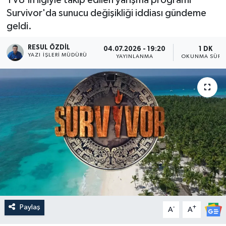
Survivor'da sunucu değişikliği iddiası gündeme
geldi.
RESUL ÖZDIL
04.07.2026 - 19:20
1 DK
YAZI İŞLERI MÜDÜRÜ
YAYINLANMA
OKUNMA SÜRE
Paylaş
-
+
A
A