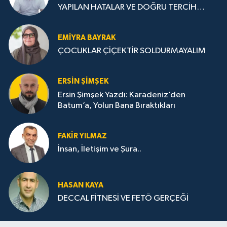
YAPILAN HATALAR VE DOĞRU TERCİH
STRATEJİLERİ
EMIYRA BAYRAK
ÇOCUKLAR ÇİÇEKTİR SOLDURMAYALIM
ERSIN ŞIMŞEK
Ersin Şimşek Yazdı: Karadeniz’den
Batum’a, Yolun Bana Bıraktıkları
FAKIR YILMAZ
İnsan, İletişim ve Şura..
HASAN KAYA
DECCAL FİTNESİ VE FETÖ GERÇEĞİ