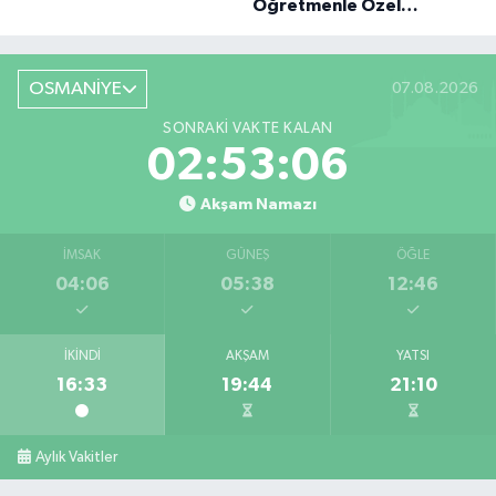
Öğretmenle Özel
Röportaj
OSMANİYE
07.08.2026
SONRAKI VAKTE KALAN
02:53:05
Akşam Namazı
İMSAK
GÜNEŞ
ÖĞLE
04:06
05:38
12:46
İKINDI
AKŞAM
YATSI
16:33
19:44
21:10
Aylık Vakitler