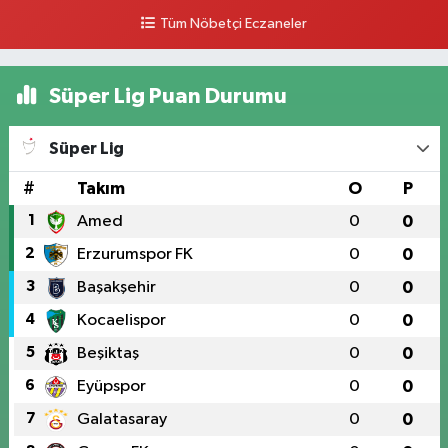
0 (328) 826 04 73
Yol Tarifi Al
Tüm Nöbetçi Eczaneler
Süper Lig Puan Durumu
Süper Lig
#
Takım
O
P
1
Amed
0
0
2
Erzurumspor FK
0
0
3
Başakşehir
0
0
4
Kocaelispor
0
0
5
Beşiktaş
0
0
6
Eyüpspor
0
0
7
Galatasaray
0
0