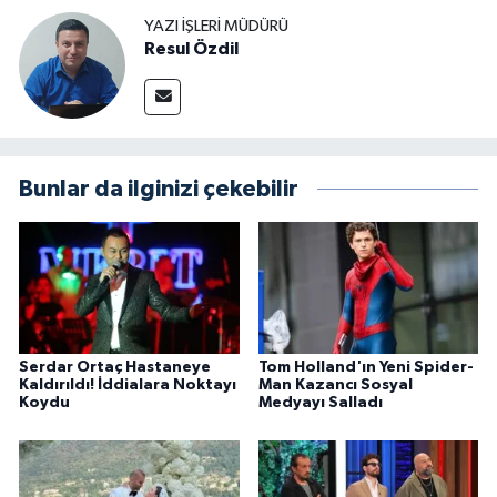
YAZI İŞLERI MÜDÜRÜ
Resul Özdil
Bunlar da ilginizi çekebilir
Serdar Ortaç Hastaneye
Tom Holland'ın Yeni Spider-
Kaldırıldı! İddialara Noktayı
Man Kazancı Sosyal
Koydu
Medyayı Salladı