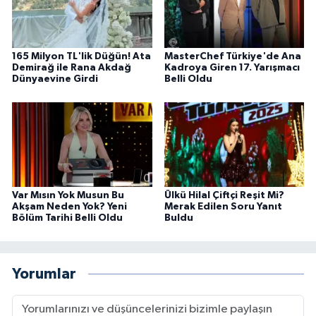
165 Milyon TL'lik Düğün! Ata
MasterChef Türkiye'de Ana
Demirağ ile Rana Akdağ
Kadroya Giren 17. Yarışmacı
Dünyaevine Girdi
Belli Oldu
Var Mısın Yok Musun Bu
Ülkü Hilal Çiftçi Reşit Mi?
Akşam Neden Yok? Yeni
Merak Edilen Soru Yanıt
Bölüm Tarihi Belli Oldu
Buldu
Yorumlar