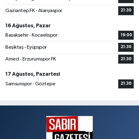
Gaziantep FK - Alanyaspor
21:30
16 Ağustos, Pazar
Başakşehir - Kocaelispor
19:00
Beşiktaş - Eyüpspor
21:30
Amed - Erzurumspor FK
21:30
17 Ağustos, Pazartesi
Samsunspor - Göztepe
21:30