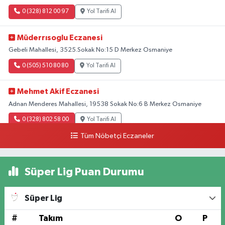
0 (328) 812 00 97
Yol Tarifi Al
Müderrısoglu Eczanesi
Gebeli Mahallesi, 3525.Sokak No:15 D Merkez Osmaniye
0 (505) 510 80 80
Yol Tarifi Al
Mehmet Akif Eczanesi
Adnan Menderes Mahallesi, 19538 Sokak No:6 B Merkez Osmaniye
0 (328) 802 58 00
Yol Tarifi Al
Tüm Nöbetçi Eczaneler
Süper Lig Puan Durumu
Süper Lig
#
Takım
O
P