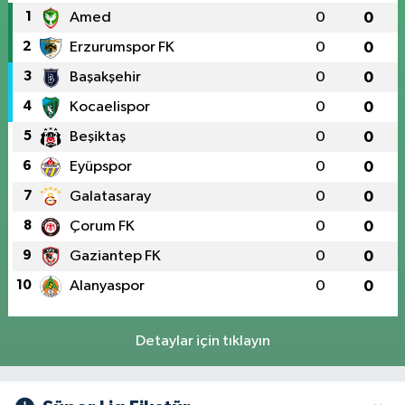
1
Amed
0
0
2
Erzurumspor FK
0
0
3
Başakşehir
0
0
4
Kocaelispor
0
0
5
Beşiktaş
0
0
6
Eyüpspor
0
0
7
Galatasaray
0
0
8
Çorum FK
0
0
9
Gaziantep FK
0
0
10
Alanyaspor
0
0
Detaylar için tıklayın