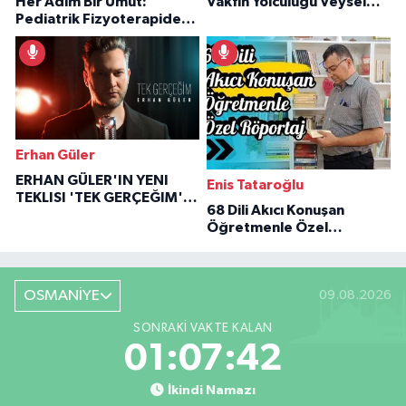
Her Adım Bir Umut:
Vakfın Yolculuğu Veysel
Pediatrik Fizyoterapiden
Özaraz Anlatıyor
İlham Veren Hikâyeler
Erhan Güler
ERHAN GÜLER'IN YENI
Enis Tataroğlu
TEKLISI 'TEK GERÇEĞIM'LE
68 Dili Akıcı Konuşan
BÜYÜK DÖNÜŞÜ
Öğretmenle Özel
Röportaj
OSMANİYE
09.08.2026
SONRAKI VAKTE KALAN
01:07:41
İkindi Namazı