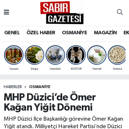
GENEL
Osmaniye Nöbetçi Eczaneler
GENEL
ÖZEL HABER
OSMANİYE
MAGAZİN
E
ÖZEL HABER
Osmaniye Hava Durumu
OSMANİYE
Osmaniye Trafik Yoğunluk Haritası
MAGAZİN
Süper Lig Puan Durumu ve Fikstür
Yaşam
Doğa
İstanbul
KÜLTÜR
Yemek
Adana
EKONOMİ
Tüm Manşetler
HABERLER
OSMANIYE
MHP Düzici’de Ömer
SPOR
Son Dakika Haberleri
Kağan Yiğit Dönemi
RESMİ İLANLAR
Haber Arşivi
MHP Düzici İlçe Başkanlığı görevine Ömer Kağan
Yiğit atandı. Milliyetçi Hareket Partisi’nde Düzici