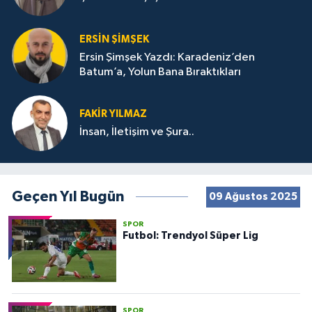
ERSIN ŞIMŞEK
Ersin Şimşek Yazdı: Karadeniz’den
Batum’a, Yolun Bana Bıraktıkları
FAKIR YILMAZ
İnsan, İletişim ve Şura..
Geçen Yıl Bugün
09 Ağustos 2025
SPOR
Futbol: Trendyol Süper Lig
SPOR