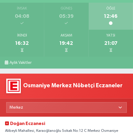
İMSAK
GÜNEŞ
ÖĞLE
04:08
05:39
12:46
İKINDI
AKŞAM
YATSI
16:32
19:42
21:07
Aylık Vakitler
Osmaniye Merkez Nöbetçi Eczaneler
Doğan Eczanesi
Alibeyli Mahallesi, Karaoğlanoğlu Sokak No:12 C Merkez Osmaniye