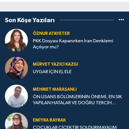
Son Köşe Yazıları
ÖZNUR ATAYETER
PKK Dosyası Kapanırken İran Denklemi
Açılıyor mu?
MÜRVET YAZICI KAZGI
UYGAR İÇİN EL ELE
MEHMET MARAŞANLI
ÖN LİSANS BÖLÜMLERİNİN ÖNEMİ, EN SIK
YAPILAN HATALAR VE DOĞRU TERCİH
STRATEJİLERİ
EMIYRA BAYRAK
ÇOCUKLAR ÇİÇEKTİR SOLDURMAYALIM