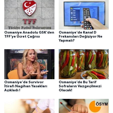
Osmaniye Anadolu GSK’den
Osmaniye’de Kanal D
TFF’ye Ücret Çağrısı
Frekansları Değişiyor Ne
Yapmalı?
Osmaniye’de Survivor
Osmaniye’de Bu Tarif
İtirafı Nagihan Yasakları
Sofraların Vazgeçilmezi
Açıkladı !
Olacak!