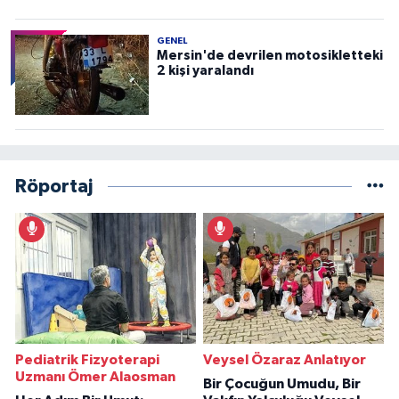
GENEL
Mersin'de devrilen motosikletteki
2 kişi yaralandı
Röportaj
Pediatrik Fizyoterapi
Veysel Özaraz Anlatıyor
Uzmanı Ömer Alaosman
Bir Çocuğun Umudu, Bir