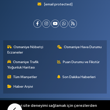
[email protected]
Osmaniye Nöbetçi
Osmaniye Hava Durumu
Eczaneler
Osmaniye Trafik
Puan Durumu ve Fikstür
Yoğunluk Haritası
Tüm Manşetler
Son Dakika Haberleri
Haber Arşivi
Künye
İletişim
Gizlilik Sözleşmesi
En iyi site deneyimi sağlamak için çerezlerden