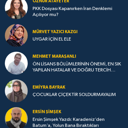
ÖZNUR ATAYETER
PKK Dosyası Kapanırken İran Denklemi
Açılıyor mu?
MÜRVET YAZICI KAZGI
UYGAR İÇİN EL ELE
MEHMET MARAŞANLI
ÖN LİSANS BÖLÜMLERİNİN ÖNEMİ, EN SIK
YAPILAN HATALAR VE DOĞRU TERCİH
STRATEJİLERİ
EMIYRA BAYRAK
ÇOCUKLAR ÇİÇEKTİR SOLDURMAYALIM
ERSIN ŞIMŞEK
Ersin Şimşek Yazdı: Karadeniz’den
Batum’a, Yolun Bana Bıraktıkları