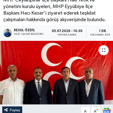
yönetim kurulu üyeleri, MHP Eyyübiye İlçe
Başkanı Hacı Keser'i ziyaret ederek teşkilat
çalışmaları hakkında görüş alışverişinde bulundu.
RESUL ÖZDIL
05.07.2026 - 10:30
1 DK
YAZI İŞLERI MÜDÜRÜ
YAYINLANMA
OKUNMA SÜRES
Paylaş
-
+
A
A