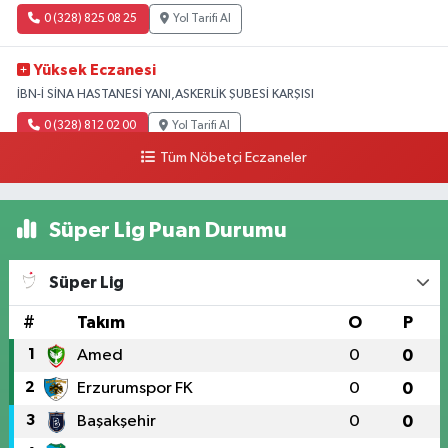
0 (328) 825 08 25
Yol Tarifi Al
Yüksek Eczanesi
İBN-İ SİNA HASTANESİ YANI,ASKERLİK ŞUBESİ KARŞISI
0 (328) 812 02 00
Yol Tarifi Al
Tüm Nöbetçi Eczaneler
Süper Lig Puan Durumu
Süper Lig
#
Takım
O
P
1
Amed
0
0
2
Erzurumspor FK
0
0
3
Başakşehir
0
0