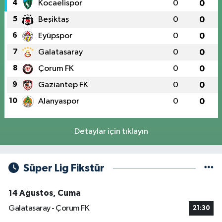
4
Kocaelispor
0
0
5
Beşiktaş
0
0
6
Eyüpspor
0
0
7
Galatasaray
0
0
8
Çorum FK
0
0
9
Gaziantep FK
0
0
10
Alanyaspor
0
0
Detaylar için tıklayın
Süper Lig Fikstür
14 Ağustos, Cuma
Galatasaray - Çorum FK
21:30