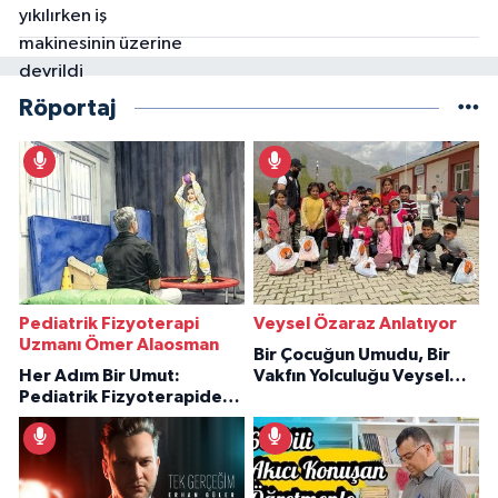
Röportaj
Pediatrik Fizyoterapi
Veysel Özaraz Anlatıyor
Uzmanı Ömer Alaosman
Bir Çocuğun Umudu, Bir
Her Adım Bir Umut:
Vakfın Yolculuğu Veysel
Pediatrik Fizyoterapiden
Özaraz Anlatıyor
İlham Veren Hikâyeler