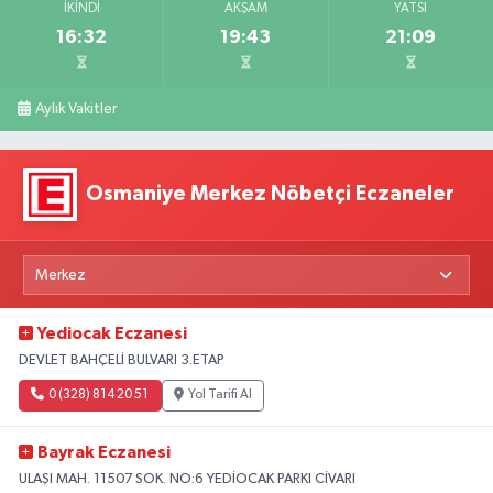
İKINDI
AKŞAM
YATSI
16:32
19:43
21:09
Aylık Vakitler
Osmaniye Merkez Nöbetçi Eczaneler
Yediocak Eczanesi
DEVLET BAHÇELİ BULVARI 3.ETAP
0 (328) 814 20 51
Yol Tarifi Al
Bayrak Eczanesi
ULAŞI MAH. 11507 SOK. NO:6 YEDİOCAK PARKI CİVARI