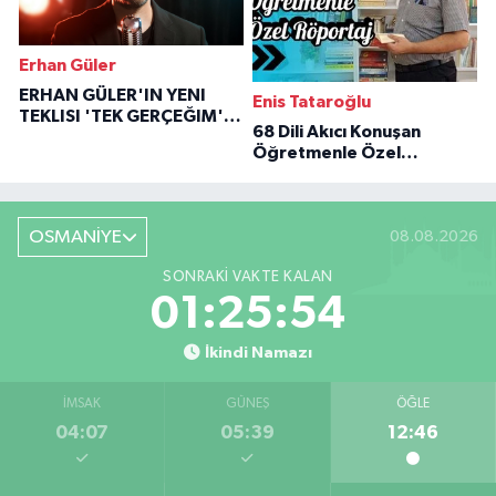
Erhan Güler
ERHAN GÜLER'IN YENI
Enis Tataroğlu
TEKLISI 'TEK GERÇEĞIM'LE
68 Dili Akıcı Konuşan
BÜYÜK DÖNÜŞÜ
Öğretmenle Özel
Röportaj
OSMANİYE
08.08.2026
SONRAKI VAKTE KALAN
01:25:53
İkindi Namazı
İMSAK
GÜNEŞ
ÖĞLE
04:07
05:39
12:46