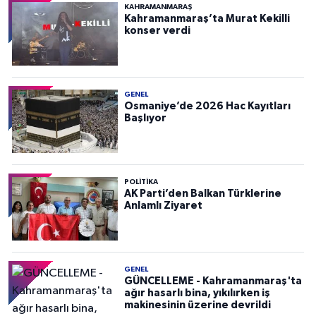
KAHRAMANMARAŞ
Kahramanmaraş’ta Murat Kekilli
konser verdi
GENEL
Osmaniye’de 2026 Hac Kayıtları
Başlıyor
POLITIKA
AK Parti’den Balkan Türklerine
Anlamlı Ziyaret
GENEL
GÜNCELLEME - Kahramanmaraş'ta
ağır hasarlı bina, yıkılırken iş
makinesinin üzerine devrildi