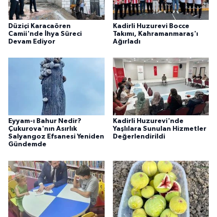
Düziçi Karacaören
Kadirli Huzurevi Bocce
Camii'nde İhya Süreci
Takımı, Kahramanmaraş'ı
Devam Ediyor
Ağırladı
Eyyam-ı Bahur Nedir?
Kadirli Huzurevi'nde
Çukurova'nın Asırlık
Yaşlılara Sunulan Hizmetler
Salyangoz Efsanesi Yeniden
Değerlendirildi
Gündemde