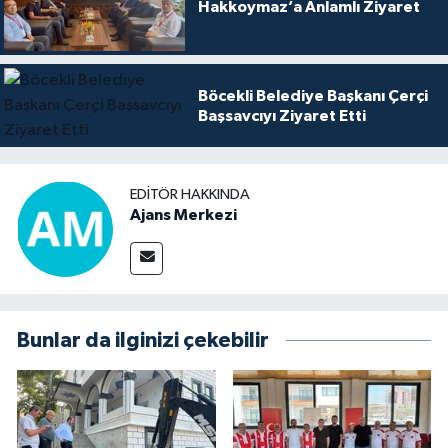
Hakkoymaz’a Anlamlı Ziyaret
Böcekli Belediye Başkanı Çerçi
Başsavcıyı Ziyaret Etti
EDITÖR HAKKINDA
Ajans Merkezi
Bunlar da ilginizi çekebilir