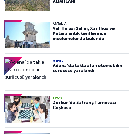
ALIM İLANI
ANTALIJA
Vali Hulusi Şahin, Xanthos ve
Patara antik kentlerinde
incelemelerde bulundu
GENEL
Adana'da takla atan otomobilin
sürücüsü yaralandı
SPOR
Zorkun’da Satranç Turnuvası
Coşkusu