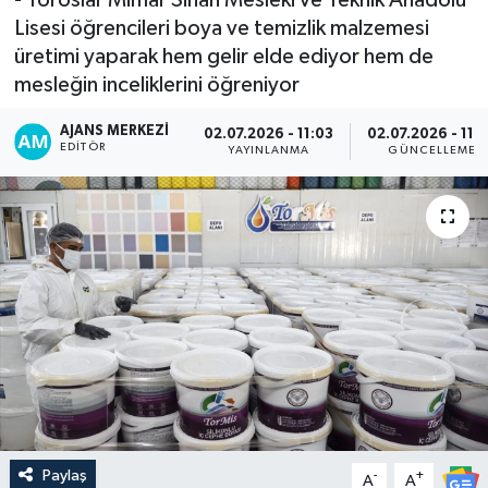
Lisesi öğrencileri boya ve temizlik malzemesi
üretimi yaparak hem gelir elde ediyor hem de
mesleğin inceliklerini öğreniyor
AJANS MERKEZI
02.07.2026 - 11:03
02.07.2026 - 11:
EDITÖR
YAYINLANMA
GÜNCELLEME
Paylaş
-
+
A
A