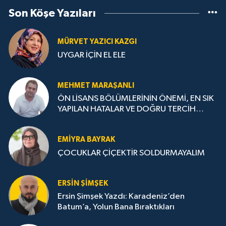
Son Köşe Yazıları
MÜRVET YAZICI KAZGI
UYGAR İÇİN EL ELE
MEHMET MARAŞANLI
ÖN LİSANS BÖLÜMLERİNİN ÖNEMİ, EN SIK
YAPILAN HATALAR VE DOĞRU TERCİH
STRATEJİLERİ
EMIYRA BAYRAK
ÇOCUKLAR ÇİÇEKTİR SOLDURMAYALIM
ERSIN ŞIMŞEK
Ersin Şimşek Yazdı: Karadeniz’den
Batum’a, Yolun Bana Bıraktıkları