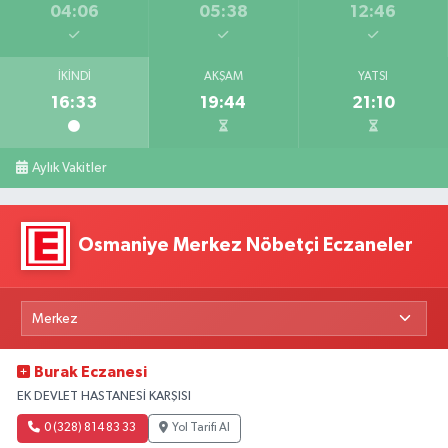
04:06
05:38
12:46
İKINDI
AKŞAM
YATSI
16:33
19:44
21:10
Aylık Vakitler
Osmaniye Merkez Nöbetçi Eczaneler
Burak Eczanesi
EK DEVLET HASTANESİ KARŞISI
0 (328) 814 83 33
Yol Tarifi Al