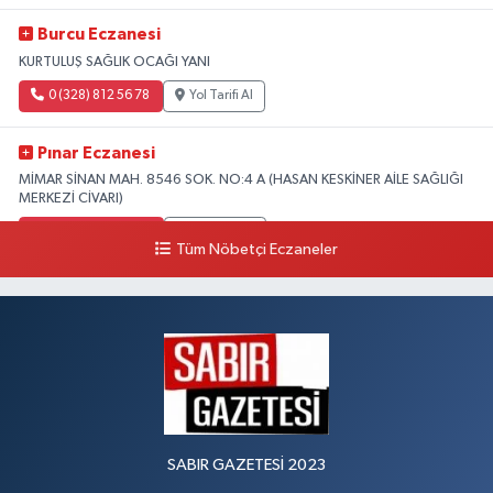
Burcu Eczanesi
KURTULUŞ SAĞLIK OCAĞI YANI
0 (328) 812 56 78
Yol Tarifi Al
Pınar Eczanesi
MİMAR SİNAN MAH. 8546 SOK. NO:4 A (HASAN KESKİNER AİLE SAĞLIĞI
MERKEZİ CİVARI)
0 (328) 826 04 73
Yol Tarifi Al
Tüm Nöbetçi Eczaneler
SABIR GAZETESİ 2023