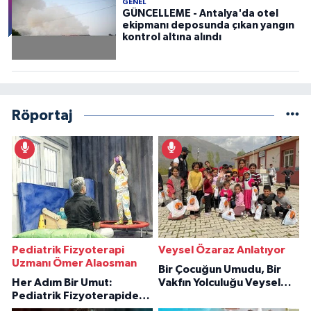
GENEL
GÜNCELLEME - Antalya'da otel
ekipmanı deposunda çıkan yangın
kontrol altına alındı
Röportaj
Pediatrik Fizyoterapi
Veysel Özaraz Anlatıyor
Uzmanı Ömer Alaosman
Bir Çocuğun Umudu, Bir
Her Adım Bir Umut:
Vakfın Yolculuğu Veysel
Pediatrik Fizyoterapiden
Özaraz Anlatıyor
İlham Veren Hikâyeler