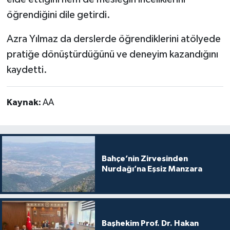
öğrendiğini dile getirdi.
Azra Yılmaz da derslerde öğrendiklerini atölyede
pratiğe dönüştürdüğünü ve deneyim kazandığını
kaydetti.
Kaynak:
AA
Bahçe’nin Zirvesinden
Nurdağı’na Eşsiz Manzara
Başhekim Prof. Dr. Hakan