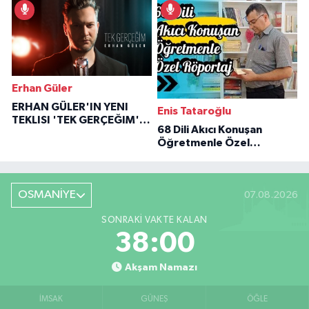
Erhan Güler
ERHAN GÜLER'IN YENI
Enis Tataroğlu
TEKLISI 'TEK GERÇEĞIM'LE
68 Dili Akıcı Konuşan
BÜYÜK DÖNÜŞÜ
Öğretmenle Özel
Röportaj
OSMANİYE
07.08.2026
SONRAKI VAKTE KALAN
37:59
Akşam Namazı
İMSAK
GÜNEŞ
ÖĞLE