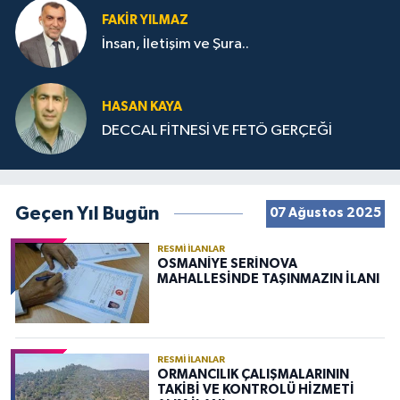
FAKIR YILMAZ
İnsan, İletişim ve Şura..
HASAN KAYA
DECCAL FİTNESİ VE FETÖ GERÇEĞİ
Geçen Yıl Bugün
07 Ağustos 2025
RESMI İLANLAR
OSMANİYE SERİNOVA
MAHALLESİNDE TAŞINMAZIN İLANI
RESMI İLANLAR
ORMANCILIK ÇALIŞMALARININ
TAKİBİ VE KONTROLÜ HİZMETİ