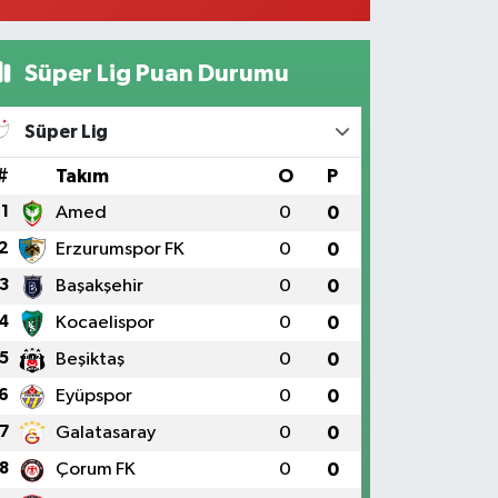
Süper Lig Puan Durumu
Süper Lig
#
Takım
O
P
1
Amed
0
0
2
Erzurumspor FK
0
0
3
Başakşehir
0
0
4
Kocaelispor
0
0
5
Beşiktaş
0
0
6
Eyüpspor
0
0
7
Galatasaray
0
0
8
Çorum FK
0
0