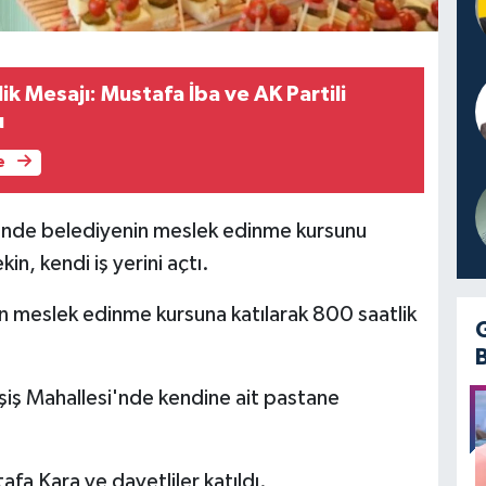
lik Mesajı: Mustafa İba ve AK Partili
u
e
sinde belediyenin meslek edinme kursunu
n, kendi iş yerini açtı.
n meslek edinme kursuna katılarak 800 saatlik
şiş Mahallesi'nde kendine ait pastane
fa Kara ve davetliler katıldı.