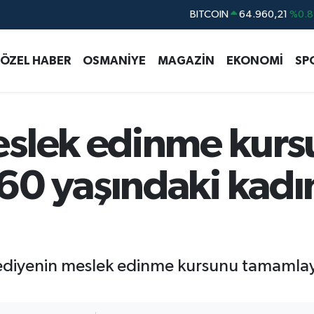
DOLAR
47,7436
%0.1
EURO
55,2510
%0.3
ÖZEL HABER
OSMANİYE
MAGAZİN
EKONOMİ
SP
STERLİN
64,4811
%0.3
GRAM ALTIN
6660.55
%0.0
BİST100
13.779
%-1
eslek edinme kurs
BITCOIN
64.960,21
%0.8
0 yaşındaki kadın
lediyenin meslek edinme kursunu tamamlay