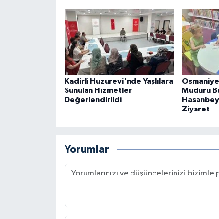
Kadirli Huzurevi'nde Yaşlılara
Osmaniye 
Sunulan Hizmetler
Müdürü B
Değerlendirildi
Hasanbeyl
Ziyaret
Yorumlar