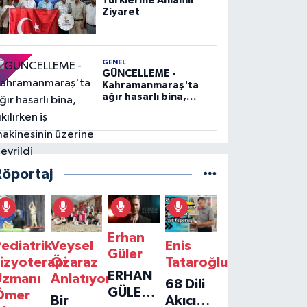
Türklerine Anlamlı
Ziyaret
GENEL
GÜNCELLEME -
Kahramanmaraş'ta
ağır hasarlı bina,
yıkılırken iş
makinesinin üzerine
devrildi
Röportaj
Erhan
ediatrik
Veysel
Enis
Güler
izyoterapi
Özaraz
Tataroğlu
ERHAN
Uzmanı
Anlatıyor
68 Dili
GÜLER'IN
Ömer
Bir
Akıcı