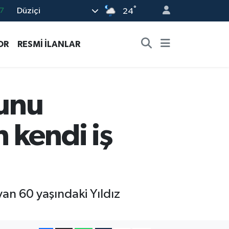
°
Düziçi
8
24
2
OR
RESMİ İLANLAR
8
3
4
unu
7
 kendi iş
an 60 yaşındaki Yıldız