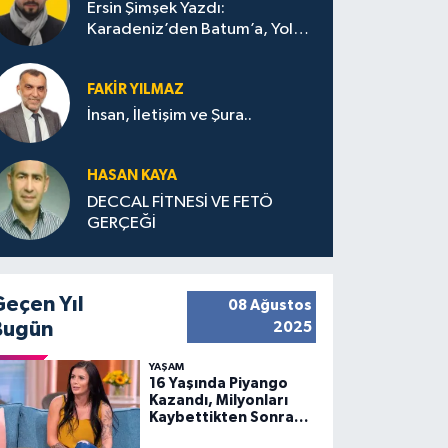
Ersin Şimşek Yazdı:
Karadeniz’den Batum’a, Yolun
Bana Bıraktıkları
FAKIR YILMAZ
İnsan, İletişim ve Şura..
HASAN KAYA
DECCAL FİTNESİ VE FETÖ
GERÇEĞİ
Geçen Yıl
08 Ağustos
Bugün
2025
YAŞAM
16 Yaşında Piyango
Kazandı, Milyonları
Kaybettikten Sonra
Huzuru Buldu