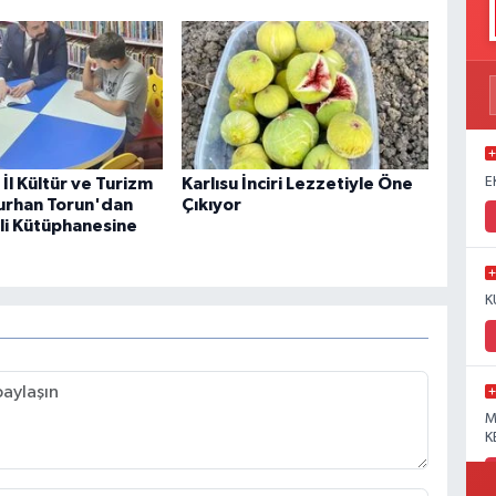
E
İl Kültür ve Turizm
Karlısu İnciri Lezzetiyle Öne
urhan Torun'dan
Çıkıyor
i Kütüphanesine
K
M
K