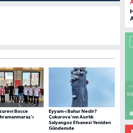
B
P
H
İM
04
uzurevi Bocce
Eyyam-ı Bahur Nedir?
ahramanmaraş'ı
Çukurova'nın Asırlık
Salyangoz Efsanesi Yeniden
Gündemde