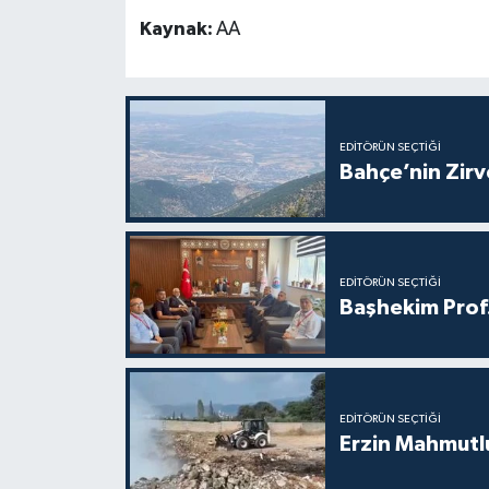
Kaynak:
AA
EDITÖRÜN SEÇTIĞI
Bahçe’nin Zir
EDITÖRÜN SEÇTIĞI
Başhekim Prof
EDITÖRÜN SEÇTIĞI
Erzin Mahmutlu