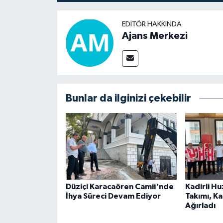
EDITÖR HAKKINDA
Ajans Merkezi
Bunlar da ilginizi çekebilir
Düziçi Karacaören Camii'nde
Kadirli H
İhya Süreci Devam Ediyor
Takımı, K
Ağırladı