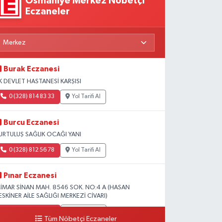
Osmaniye Merkez Nöbetçi
Eczaneler
Burak Eczanesi
K DEVLET HASTANESİ KARŞISI
0 (328) 814 83 33
Yol Tarifi Al
Burcu Eczanesi
URTULUŞ SAĞLIK OCAĞI YANI
0 (328) 812 56 78
Yol Tarifi Al
Pınar Eczanesi
İMAR SİNAN MAH. 8546 SOK. NO:4 A (HASAN
ESKİNER AİLE SAĞLIĞI MERKEZİ CİVARI)
0 (328) 826 04 73
Yol Tarifi Al
Tüm Nöbetçi Eczaneler