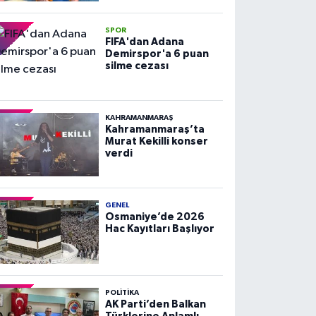
SPOR
FIFA'dan Adana
Demirspor'a 6 puan
silme cezası
KAHRAMANMARAŞ
Kahramanmaraş’ta
Murat Kekilli konser
verdi
GENEL
Osmaniye’de 2026
Hac Kayıtları Başlıyor
POLITIKA
AK Parti’den Balkan