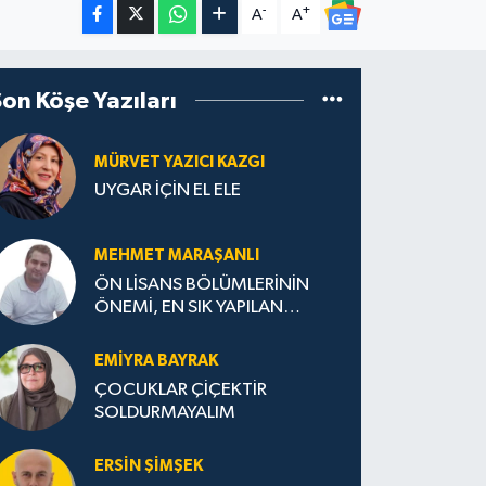
-
+
A
A
Son Köşe Yazıları
MÜRVET YAZICI KAZGI
UYGAR İÇİN EL ELE
MEHMET MARAŞANLI
ÖN LİSANS BÖLÜMLERİNİN
ÖNEMİ, EN SIK YAPILAN
HATALAR VE DOĞRU TERCİH
STRATEJİLERİ
EMIYRA BAYRAK
ÇOCUKLAR ÇİÇEKTİR
SOLDURMAYALIM
ERSIN ŞIMŞEK