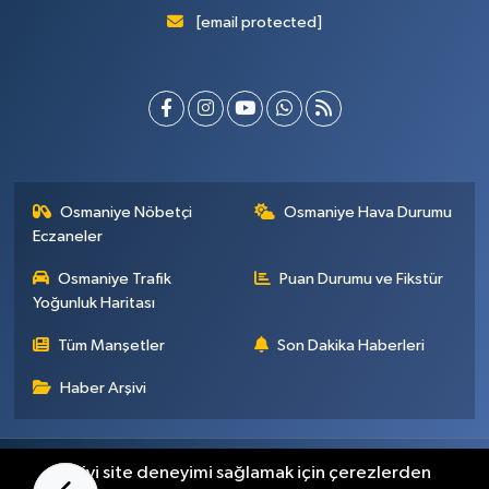
[email protected]
Osmaniye Nöbetçi
Osmaniye Hava Durumu
Eczaneler
Osmaniye Trafik
Puan Durumu ve Fikstür
Yoğunluk Haritası
Tüm Manşetler
Son Dakika Haberleri
Haber Arşivi
Künye
İletişim
Gizlilik Sözleşmesi
En iyi site deneyimi sağlamak için çerezlerden