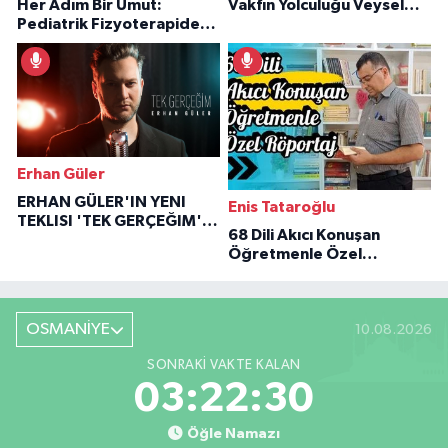
Her Adım Bir Umut:
Vakfın Yolculuğu Veysel
Pediatrik Fizyoterapiden
Özaraz Anlatıyor
İlham Veren Hikâyeler
Erhan Güler
ERHAN GÜLER'IN YENI
Enis Tataroğlu
TEKLISI 'TEK GERÇEĞIM'LE
68 Dili Akıcı Konuşan
BÜYÜK DÖNÜŞÜ
Öğretmenle Özel
Röportaj
OSMANİYE
10.08.2026
SONRAKI VAKTE KALAN
03:22:29
Öğle Namazı