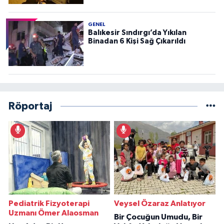
GENEL
Balıkesir Sındırgı’da Yıkılan
Binadan 6 Kişi Sağ Çıkarıldı
Röportaj
Pediatrik Fizyoterapi
Veysel Özaraz Anlatıyor
Uzmanı Ömer Alaosman
Bir Çocuğun Umudu, Bir