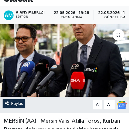
AJANS MERKEZI
22.05.2026 - 19:28
22.05.2026 - 19
EDITÖR
YAYINLANMA
GÜNCELLEME
Paylaş
-
+
A
A
MERSİN (AA) - Mersin Valisi Atilla Toros, Kurban