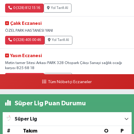
0 (328) 812 15 16
Yol Tarifi Al
Çalık Eczanesi
ÖZEL PARK HASTANESI YANI
0 (328) 405 00 46
Yol Tarifi Al
Yasın Eczanesi
Metin tamer Sitesi Arkası PARK 328 Otopark Çıkışı Sanayi sağlık ocağı
karşısı 825 68 18
0 (328) 825 68 18
Yol Tarifi Al
Tüm Nöbetçi Eczaneler
Süper Lig Puan Durumu
Süper Lig
#
Takım
O
P