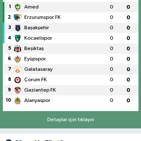
1
Amed
0
0
2
Erzurumspor FK
0
0
3
Başakşehir
0
0
4
Kocaelispor
0
0
5
Beşiktaş
0
0
6
Eyüpspor
0
0
7
Galatasaray
0
0
8
Çorum FK
0
0
9
Gaziantep FK
0
0
10
Alanyaspor
0
0
Detaylar için tıklayın