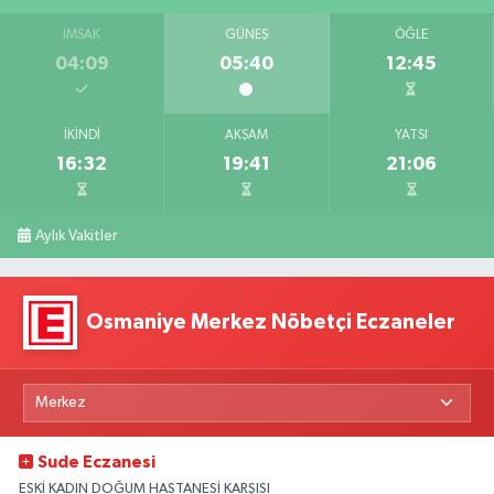
İMSAK
GÜNEŞ
ÖĞLE
04:09
05:40
12:45
İKINDI
AKŞAM
YATSI
16:32
19:41
21:06
Aylık Vakitler
Osmaniye Merkez Nöbetçi Eczaneler
Sude Eczanesi
ESKİ KADIN DOĞUM HASTANESİ KARŞISI