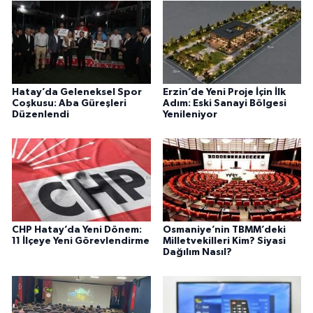
Hatay’da Geleneksel Spor
Erzin’de Yeni Proje İçin İlk
Coşkusu: Aba Güreşleri
Adım: Eski Sanayi Bölgesi
Düzenlendi
Yenileniyor
CHP Hatay’da Yeni Dönem:
Osmaniye’nin TBMM’deki
11 İlçeye Yeni Görevlendirme
Milletvekilleri Kim? Siyasi
Dağılım Nasıl?