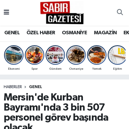
GENEL
Osmaniye Nöbetçi Eczaneler
GENEL
ÖZEL HABER
OSMANİYE
MAGAZİN
E
ÖZEL HABER
Osmaniye Hava Durumu
OSMANİYE
Osmaniye Trafik Yoğunluk Haritası
MAGAZİN
Süper Lig Puan Durumu ve Fikstür
Ekonomi
Spor
Gündem
Osmaniye
Yemek
Eğitim
EKONOMİ
Tüm Manşetler
HABERLER
GENEL
Mersin'de Kurban
SPOR
Son Dakika Haberleri
Bayramı'nda 3 bin 507
RESMİ İLANLAR
Haber Arşivi
personel görev başında
olacak