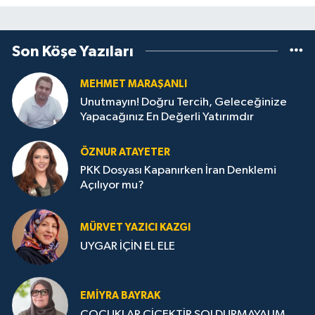
Son Köşe Yazıları
MEHMET MARAŞANLI
Unutmayın! Doğru Tercih, Geleceğinize
Yapacağınız En Değerli Yatırımdır
ÖZNUR ATAYETER
PKK Dosyası Kapanırken İran Denklemi
Açılıyor mu?
MÜRVET YAZICI KAZGI
UYGAR İÇİN EL ELE
EMIYRA BAYRAK
ÇOCUKLAR ÇİÇEKTİR SOLDURMAYALIM