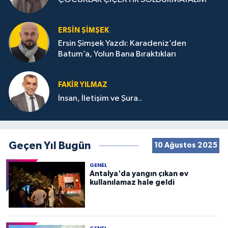
ERSIN ŞIMŞEK
Ersin Şimşek Yazdı: Karadeniz’den
Batum’a, Yolun Bana Bıraktıkları
FAKIR YILMAZ
İnsan, İletişim ve Şura..
Geçen Yıl Bugün
10 Ağustos 2025
GENEL
Antalya'da yangın çıkan ev
kullanılamaz hale geldi