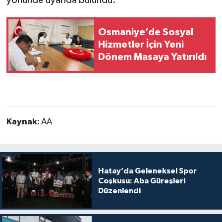
Osmaniye’de Sosyal
Hizmetler İçin Yeni
Dönem Masaya Yatırıldı
Kaynak:
AA
Hatay’da Geleneksel Spor
Coşkusu: Aba Güreşleri
Düzenlendi