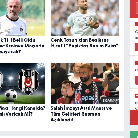
G
a
k 11'i Belli Oldu
Cenk Tosun'dan Beşiktaş
ec Kralove Maçında
İtirafı! "Beşiktaş Benim Evim"
ynayacak?
Ö
U
Maçı Hangi Kanalda?
Salah İmzayı Attı! Maaşı ve
C
lı Vericek Mİ?
Tüm Gelirleri Resmen
Açıklandı!