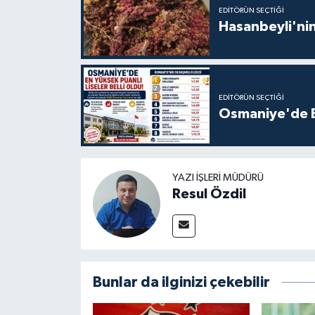
EDITÖRÜN SEÇTIĞI
Hasanbeyli'nin
EDITÖRÜN SEÇTIĞI
Osmaniye'de En
YAZI İŞLERI MÜDÜRÜ
Resul Özdil
Bunlar da ilginizi çekebilir