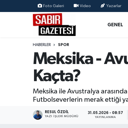
Foto Galeri
Video
Yazarlar
GENEL
Osmaniye Nöbetçi Eczaneler
GENEL
ÖZEL HABER
Osmaniye Hava Durumu
HABERLER
SPOR
OSMANİYE
Osmaniye Trafik Yoğunluk Haritası
Meksika - Av
MAGAZİN
Süper Lig Puan Durumu ve Fikstür
Kaçta?
EKONOMİ
Tüm Manşetler
Meksika ile Avustralya arasınd
SPOR
Son Dakika Haberleri
Futbolseverlerin merak ettiği yay
RESMİ İLANLAR
Haber Arşivi
RESUL ÖZDIL
31.05.2026 - 08:57
YAZI İŞLERI MÜDÜRÜ
YAYINLANMA