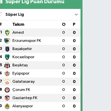
Süper Lig Puan Durumu
Süper Lig
#
Takım
O
P
1
Amed
0
0
2
Erzurumspor FK
0
0
3
Başakşehir
0
0
4
Kocaelispor
0
0
5
Beşiktaş
0
0
6
Eyüpspor
0
0
7
Galatasaray
0
0
8
Çorum FK
0
0
9
Gaziantep FK
0
0
0
Alanyaspor
0
0