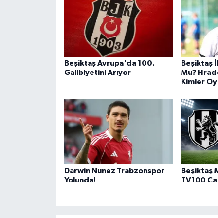
Beşiktaş Avrupa'da 100.
Beşiktaş İl
Galibiyetini Arıyor
Mu? Hrad
Kimler O
Darwin Nunez Trabzonspor
Beşiktaş 
Yolunda!
TV100 Can