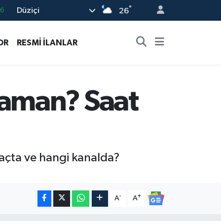
°
Düziçi
26
06
02
OR
RESMİ İLANLAR
.2
12
0
Zaman? Saat
kaçta ve hangi kanalda?
-
+
A
A