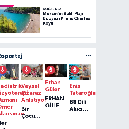
DOĞA - GEZI
Mersin’in Saklı Plajı
Bozyazı Prens Charles
Koyu
Röportaj
Erhan
ediatrik
Veysel
Enis
Güler
izyoterapi
Özaraz
Tataroğlu
ERHAN
Uzmanı
Anlatıyor
68 Dili
GÜLER'IN
Ömer
Bir
Akıcı
YENI
Alaosman
Çocuğun
Konuşan
TEKLISI
Her
Umudu,
Öğretmenle
'TEK