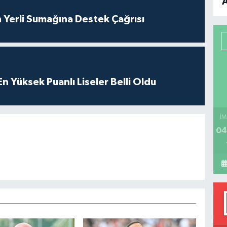
B
 Yerli Sumağına Destek Çağrısı
P
 Yüksek Puanlı Liseler Belli Oldu
H
İM
04