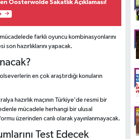
n Oosterwolde Sakatlık Açıklaması!
e
, mücadelede farklı oyuncu kombinasyonlarını
 son hazırlıklarını yapacak.
anacak?
lseverlerin en çok araştırdığı konuların
ralya hazırlık maçının Türkiye'de resmi bir
edenle mücadele herhangi bir ulusal
tformu üzerinden canlı olarak yayınlanmayacak.
umlarını Test Edecek