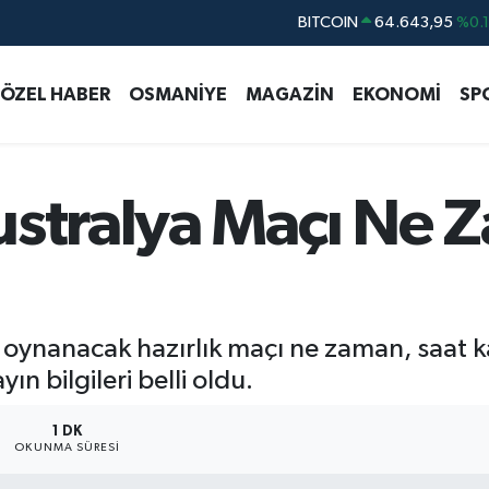
DOLAR
47,6006
%0.
EURO
55,0250
%0.
ÖZEL HABER
OSMANİYE
MAGAZİN
EKONOMİ
SP
STERLİN
64,2398
%0
GRAM ALTIN
6500.87
%0.
BİST100
13.799
%7
ustralya Maçı Ne 
a oynanacak hazırlık maçı ne zaman, saat 
ın bilgileri belli oldu.
1 DK
OKUNMA SÜRESI