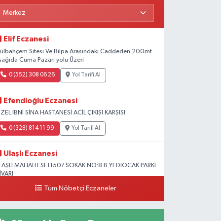
Elif Eczanesi
ülbahçem Sitesi Ve Bilpa Arasındaki Caddeden 200mt
şağıda Cuma Pazarı yolu Üzeri
0 (552) 308 06 26
Yol Tarifi Al
Efendioğlu Eczanesi
ZEL İBNİ SİNA HASTANESİ ACİL ÇIKIŞI KARŞISI
0 (328) 814 11 99
Yol Tarifi Al
Ulaşlı Eczanesi
LAŞLI MAHALLESİ 11507 SOKAK NO:8 B YEDİOCAK PARKI
İVARI
Tüm Nöbetçi Eczaneler
0 (546) 158 81 80
Yol Tarifi Al