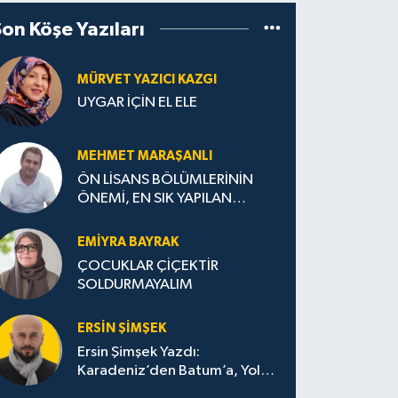
Son Köşe Yazıları
MÜRVET YAZICI KAZGI
UYGAR İÇİN EL ELE
MEHMET MARAŞANLI
ÖN LİSANS BÖLÜMLERİNİN
ÖNEMİ, EN SIK YAPILAN
HATALAR VE DOĞRU TERCİH
STRATEJİLERİ
EMIYRA BAYRAK
ÇOCUKLAR ÇİÇEKTİR
SOLDURMAYALIM
ERSIN ŞIMŞEK
Ersin Şimşek Yazdı:
Karadeniz’den Batum’a, Yolun
Bana Bıraktıkları