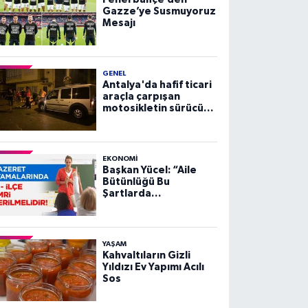
Gazze’ye Susmuyoruz
Mesajı
GENEL
Antalya'da hafif ticari
araçla çarpışan
motosikletin sürücüsü
yaralandı
EKONOMI
Başkan Yücel: “Aile
Bütünlüğü Bu
Şartlarda
Sağlanamaz”
YAŞAM
Kahvaltıların Gizli
Yıldızı Ev Yapımı Acılı
Sos