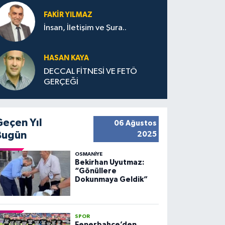
FAKIR YILMAZ
İnsan, İletişim ve Şura..
HASAN KAYA
DECCAL FİTNESİ VE FETÖ
GERÇEĞİ
Geçen Yıl
06 Ağustos
Bugün
2025
OSMANIYE
Bekirhan Uyutmaz:
“Gönüllere
Dokunmaya Geldik”
SPOR
Fenerbahçe’den