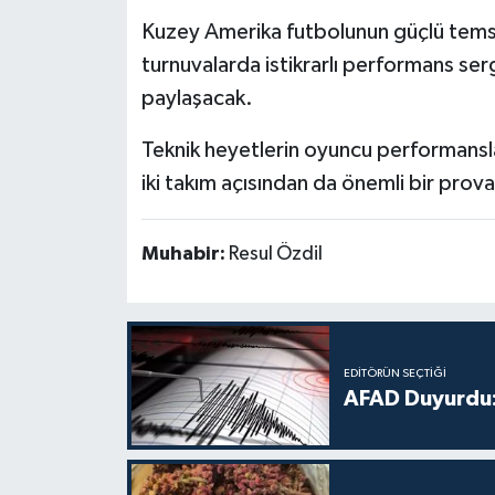
Kuzey Amerika futbolunun güçlü temsilc
turnuvalarda istikrarlı performans serg
paylaşacak.
Teknik heyetlerin oyuncu performansla
iki takım açısından da önemli bir prova
Muhabir:
Resul Özdil
EDITÖRÜN SEÇTIĞI
AFAD Duyurdu: