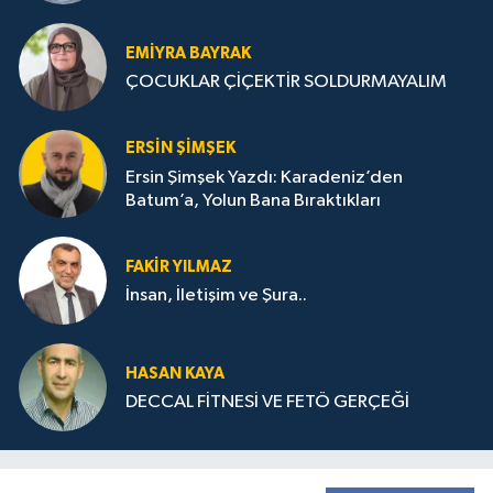
STRATEJİLERİ
EMIYRA BAYRAK
ÇOCUKLAR ÇİÇEKTİR SOLDURMAYALIM
ERSIN ŞIMŞEK
Ersin Şimşek Yazdı: Karadeniz’den
Batum’a, Yolun Bana Bıraktıkları
FAKIR YILMAZ
İnsan, İletişim ve Şura..
HASAN KAYA
DECCAL FİTNESİ VE FETÖ GERÇEĞİ