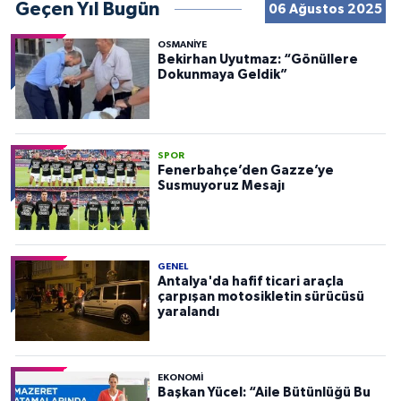
Geçen Yıl Bugün
06 Ağustos 2025
OSMANIYE
Bekirhan Uyutmaz: “Gönüllere
Dokunmaya Geldik”
SPOR
Fenerbahçe’den Gazze’ye
Susmuyoruz Mesajı
GENEL
Antalya'da hafif ticari araçla
çarpışan motosikletin sürücüsü
yaralandı
EKONOMI
Başkan Yücel: “Aile Bütünlüğü Bu