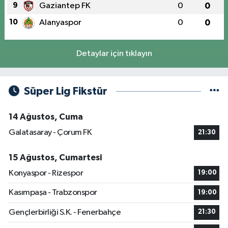
9
Gaziantep FK
0
0
10
Alanyaspor
0
0
Detaylar için tıklayın
Süper Lig Fikstür
14 Ağustos, Cuma
Galatasaray - Çorum FK
21:30
15 Ağustos, Cumartesi
Konyaspor - Rizespor
19:00
Kasımpaşa - Trabzonspor
19:00
Gençlerbirliği S.K. - Fenerbahçe
21:30