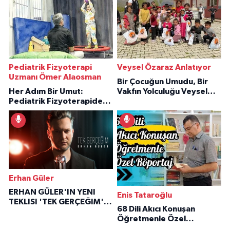
Pediatrik Fizyoterapi
Veysel Özaraz Anlatıyor
Uzmanı Ömer Alaosman
Bir Çocuğun Umudu, Bir
Her Adım Bir Umut:
Vakfın Yolculuğu Veysel
Pediatrik Fizyoterapiden
Özaraz Anlatıyor
İlham Veren Hikâyeler
Erhan Güler
ERHAN GÜLER'IN YENI
Enis Tataroğlu
TEKLISI 'TEK GERÇEĞIM'LE
68 Dili Akıcı Konuşan
BÜYÜK DÖNÜŞÜ
Öğretmenle Özel
Röportaj