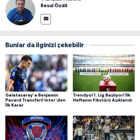
Resul Özdil
Bunlar da ilginizi çekebilir
Galatasaray'a Benjamin
Trendyol 1. Lig Başlıyor! İlk
Pavard Transferi! Inter'den
Haftanın Fikstürü Açıklandı
İlk Karar