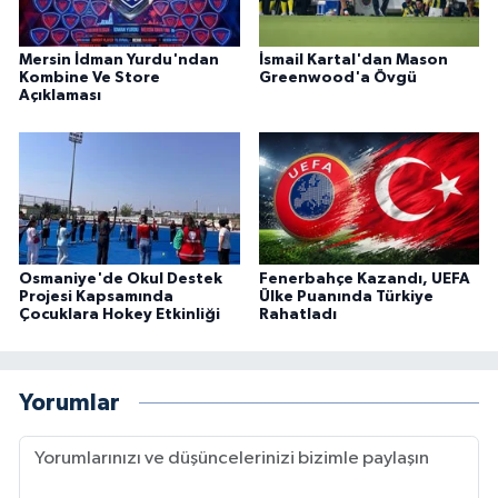
Mersin İdman Yurdu'ndan
İsmail Kartal'dan Mason
Kombine Ve Store
Greenwood'a Övgü
Açıklaması
Osmaniye'de Okul Destek
Fenerbahçe Kazandı, UEFA
Projesi Kapsamında
Ülke Puanında Türkiye
Çocuklara Hokey Etkinliği
Rahatladı
Yorumlar