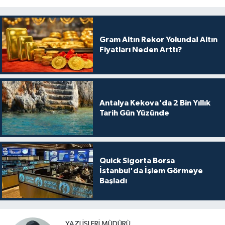
Gram Altın Rekor Yolunda! Altın
Fiyatları Neden Arttı?
Antalya Kekova'da 2 Bin Yıllık
Tarih Gün Yüzünde
Quick Sigorta Borsa
İstanbul'da İşlem Görmeye
Başladı
YAZI İŞLERI MÜDÜRÜ