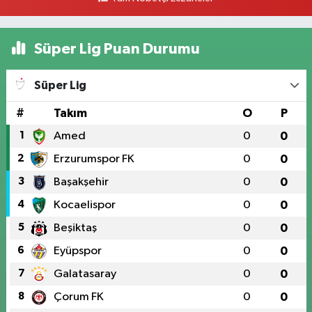
Süper Lig Puan Durumu
Süper Lig
#
Takım
O
P
1
Amed
0
0
2
Erzurumspor FK
0
0
3
Başakşehir
0
0
4
Kocaelispor
0
0
5
Beşiktaş
0
0
6
Eyüpspor
0
0
7
Galatasaray
0
0
8
Çorum FK
0
0