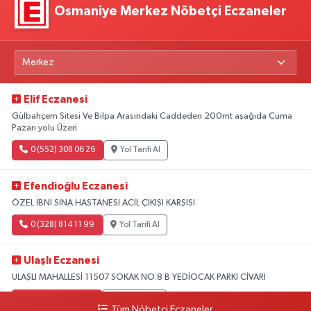
Osmaniye Merkez Nöbetçi Eczaneler
Elif Eczanesi
Gülbahçem Sitesi Ve Bilpa Arasındaki Caddeden 200mt aşağıda Cuma
Pazarı yolu Üzeri
0 (552) 308 06 26
Yol Tarifi Al
Efendioğlu Eczanesi
ÖZEL İBNİ SİNA HASTANESİ ACİL ÇIKIŞI KARŞISI
0 (328) 814 11 99
Yol Tarifi Al
Ulaşlı Eczanesi
ULAŞLI MAHALLESİ 11507 SOKAK NO:8 B YEDİOCAK PARKI CİVARI
0 (546) 158 81 80
Yol Tarifi Al
Tüm Nöbetçi Eczaneler