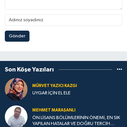
Gönder
Son Köşe Yazıları
MÜRVET YAZICI KAZGI
UYGAR İÇİN EL ELE
MEHMET MARAŞANLI
ÖN LİSANS BÖLÜMLERİNİN ÖNEMİ, EN SIK
YAPILAN HATALAR VE DOĞRU TERCİH