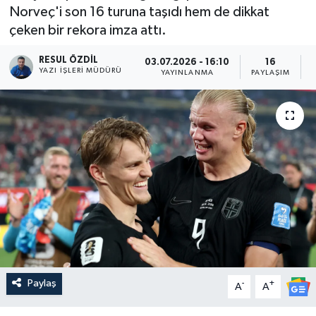
Norveç'i son 16 turuna taşıdı hem de dikkat
çeken bir rekora imza attı.
RESUL ÖZDIL
03.07.2026 - 16:10
16
YAZI İŞLERI MÜDÜRÜ
YAYINLANMA
PAYLAŞIM
Paylaş
-
+
A
A