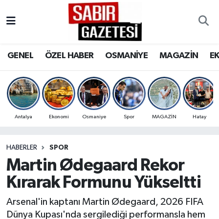
GENEL
Osmaniye Nöbetçi Eczaneler
GENEL
ÖZEL HABER
OSMANİYE
MAGAZİN
E
ÖZEL HABER
Osmaniye Hava Durumu
OSMANİYE
Osmaniye Trafik Yoğunluk Haritası
MAGAZİN
Süper Lig Puan Durumu ve Fikstür
Antalya
Ekonomi
Osmaniye
Spor
MAGAZİN
Hatay
EKONOMİ
Tüm Manşetler
HABERLER
SPOR
Martin Ødegaard Rekor
SPOR
Son Dakika Haberleri
Kırarak Formunu Yükseltti
RESMİ İLANLAR
Haber Arşivi
Arsenal'in kaptanı Martin Ødegaard, 2026 FIFA
Dünya Kupası'nda sergilediği performansla hem