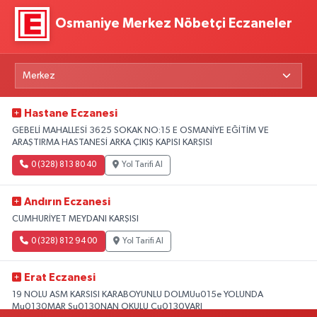
Osmaniye Merkez Nöbetçi Eczaneler
Hastane Eczanesi
GEBELİ MAHALLESİ 3625 SOKAK NO:15 E OSMANİYE EĞİTİM VE
ARAŞTIRMA HASTANESİ ARKA ÇIKIŞ KAPISI KARŞISI
0 (328) 813 80 40
Yol Tarifi Al
Andırın Eczanesi
CUMHURİYET MEYDANI KARŞISI
0 (328) 812 94 00
Yol Tarifi Al
Erat Eczanesi
19 NOLU ASM KARSISI KARABOYUNLU DOLMUu015e YOLUNDA
Mu0130MAR Su0130NAN OKULU Cu0130VARI