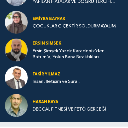
YAPILAN HATALAR VE DOĞRU TERCİH
STRATEJİLERİ
EMIYRA BAYRAK
ÇOCUKLAR ÇİÇEKTİR SOLDURMAYALIM
ERSIN ŞIMŞEK
Ersin Şimşek Yazdı: Karadeniz’den
Batum’a, Yolun Bana Bıraktıkları
FAKIR YILMAZ
İnsan, İletişim ve Şura..
HASAN KAYA
DECCAL FİTNESİ VE FETÖ GERÇEĞİ