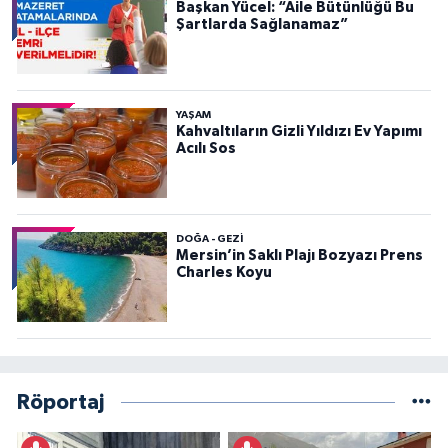
Başkan Yücel: “Aile Bütünlüğü Bu
Şartlarda Sağlanamaz”
YAŞAM
Kahvaltıların Gizli Yıldızı Ev Yapımı
Acılı Sos
DOĞA - GEZI
Mersin’in Saklı Plajı Bozyazı Prens
Charles Koyu
Röportaj