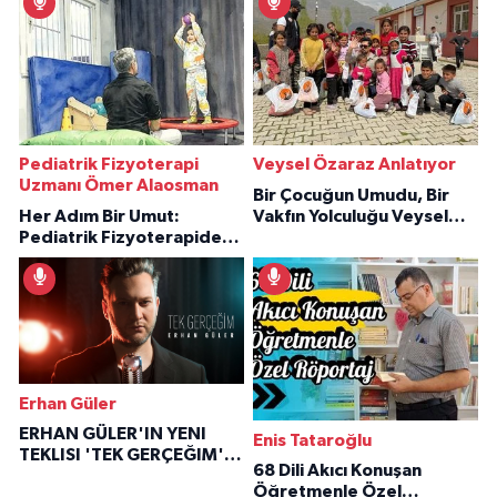
Pediatrik Fizyoterapi
Veysel Özaraz Anlatıyor
Uzmanı Ömer Alaosman
Bir Çocuğun Umudu, Bir
Her Adım Bir Umut:
Vakfın Yolculuğu Veysel
Pediatrik Fizyoterapiden
Özaraz Anlatıyor
İlham Veren Hikâyeler
Erhan Güler
ERHAN GÜLER'IN YENI
Enis Tataroğlu
TEKLISI 'TEK GERÇEĞIM'LE
68 Dili Akıcı Konuşan
BÜYÜK DÖNÜŞÜ
Öğretmenle Özel