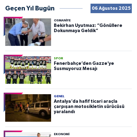
Geçen Yıl Bugün
06 Ağustos 2025
OSMANIYE
Bekirhan Uyutmaz: “Gönüllere
Dokunmaya Geldik”
SPOR
Fenerbahçe’den Gazze’ye
Susmuyoruz Mesajı
GENEL
Antalya'da hafif ticari araçla
çarpışan motosikletin sürücüsü
yaralandı
EKONOMI