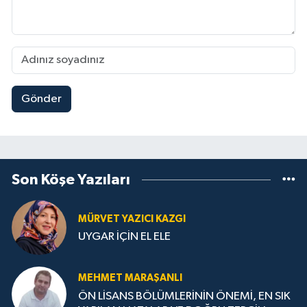
Gönder
Son Köşe Yazıları
MÜRVET YAZICI KAZGI
UYGAR İÇİN EL ELE
MEHMET MARAŞANLI
ÖN LİSANS BÖLÜMLERİNİN ÖNEMİ, EN SIK