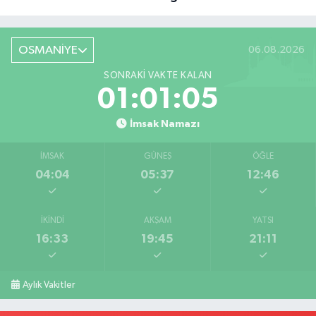
Röportaj
OSMANİYE
06.08.2026
SONRAKI VAKTE KALAN
01:01:04
İmsak Namazı
İMSAK
GÜNEŞ
ÖĞLE
04:04
05:37
12:46
İKINDI
AKŞAM
YATSI
16:33
19:45
21:11
Aylık Vakitler