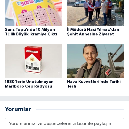
Şans Topu’nda 10 Milyon
İl Müdürü Naci Yılmaz’dan
TL’lik Büyük İkramiye Çıktı
Şehit Annesine Ziyaret
1980’lerin Unutulmayan
Hava Kuvvetleri’nde Tarihi
Marlboro Cep Radyosu
Terfi
Yorumlar