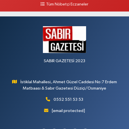
Tüm Nöbetçi Eczaneler
0 (328) 825 39 39
Yol Tarifi Al
SABIR GAZETESİ 2023
İstiklal Mahallesi, Ahmet Güzel Caddesi No:7 Erdem
Matbaası & Sabır Gazetesi Düziçi/Osmaniye
0552 551 53 53
[email protected]