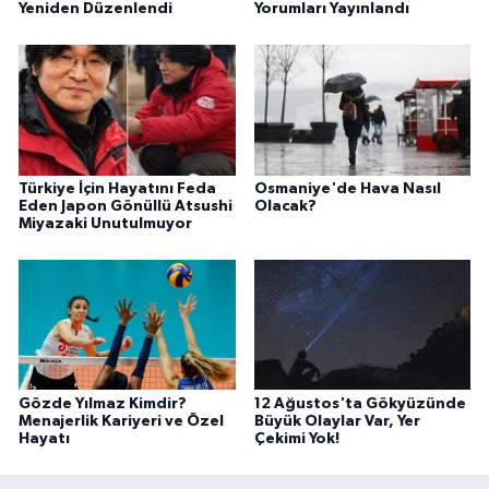
Yeniden Düzenlendi
Yorumları Yayınlandı
Türkiye İçin Hayatını Feda
Osmaniye'de Hava Nasıl
Eden Japon Gönüllü Atsushi
Olacak?
Miyazaki Unutulmuyor
Gözde Yılmaz Kimdir?
12 Ağustos'ta Gökyüzünde
Menajerlik Kariyeri ve Özel
Büyük Olaylar Var, Yer
Hayatı
Çekimi Yok!