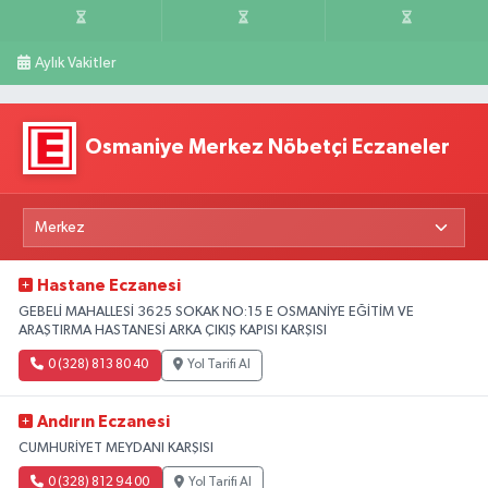
Aylık Vakitler
Osmaniye Merkez Nöbetçi Eczaneler
Hastane Eczanesi
GEBELİ MAHALLESİ 3625 SOKAK NO:15 E OSMANİYE EĞİTİM VE
ARAŞTIRMA HASTANESİ ARKA ÇIKIŞ KAPISI KARŞISI
0 (328) 813 80 40
Yol Tarifi Al
Andırın Eczanesi
CUMHURİYET MEYDANI KARŞISI
0 (328) 812 94 00
Yol Tarifi Al