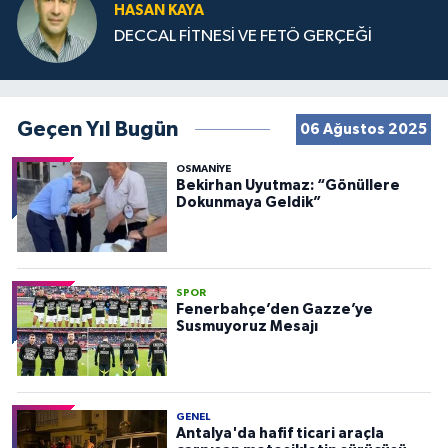
HASAN KAYA
DECCAL FİTNESİ VE FETÖ GERÇEĞİ
Geçen Yıl Bugün
06 Ağustos 2025
OSMANIYE
Bekirhan Uyutmaz: “Gönüllere
Dokunmaya Geldik”
SPOR
Fenerbahçe’den Gazze’ye
Susmuyoruz Mesajı
GENEL
Antalya'da hafif ticari araçla