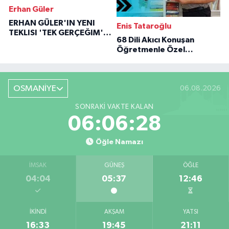
Erhan Güler
ERHAN GÜLER'IN YENI
Enis Tataroğlu
TEKLISI 'TEK GERÇEĞIM'LE
68 Dili Akıcı Konuşan
BÜYÜK DÖNÜŞÜ
Öğretmenle Özel
Röportaj
OSMANİYE
06.08.2026
SONRAKI VAKTE KALAN
06:06:27
Öğle Namazı
İMSAK
GÜNEŞ
ÖĞLE
04:04
05:37
12:46
İKINDI
AKŞAM
YATSI
16:33
19:45
21:11