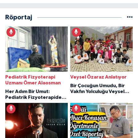
Röportaj
Pediatrik Fizyoterapi
Veysel Özaraz Anlatıyor
Uzmanı Ömer Alaosman
Bir Çocuğun Umudu, Bir
Her Adım Bir Umut:
Vakfın Yolculuğu Veysel
Pediatrik Fizyoterapiden
Özaraz Anlatıyor
İlham Veren Hikâyeler