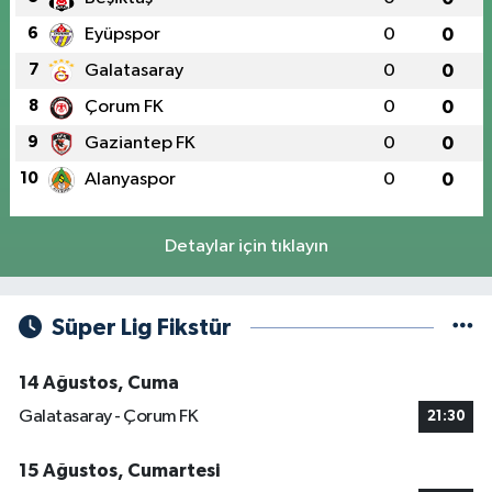
6
Eyüpspor
0
0
7
Galatasaray
0
0
8
Çorum FK
0
0
9
Gaziantep FK
0
0
10
Alanyaspor
0
0
Detaylar için tıklayın
Süper Lig Fikstür
14 Ağustos, Cuma
Galatasaray - Çorum FK
21:30
15 Ağustos, Cumartesi