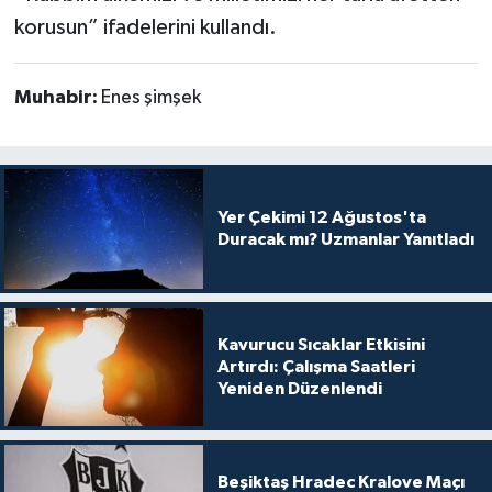
korusun” ifadelerini kullandı.
Muhabir:
Enes şimşek
Yer Çekimi 12 Ağustos'ta
Duracak mı? Uzmanlar Yanıtladı
Kavurucu Sıcaklar Etkisini
Artırdı: Çalışma Saatleri
Yeniden Düzenlendi
Beşiktaş Hradec Kralove Maçı