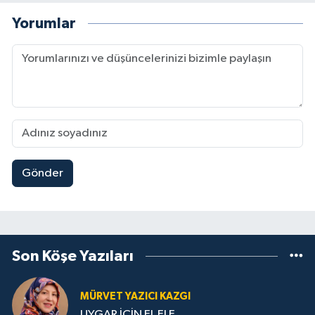
Yorumlar
Gönder
Son Köşe Yazıları
MÜRVET YAZICI KAZGI
UYGAR İÇİN EL ELE