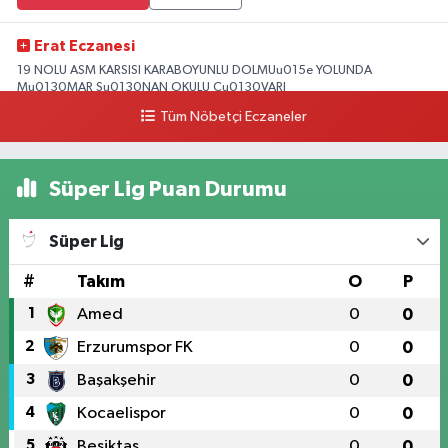
Erat Eczanesi
19 NOLU ASM KARSISI KARABOYUNLU DOLMUu015e YOLUNDA
Mu0130MAR Su0130NAN OKULU Cu0130VARI
Tüm Nöbetçi Eczaneler
0 (328) 825 39 39
Yol Tarifi Al
Süper Lig Puan Durumu
Süper Lig
#
Takım
O
P
1
Amed
0
0
2
Erzurumspor FK
0
0
3
Başakşehir
0
0
4
Kocaelispor
0
0
5
Beşiktaş
0
0