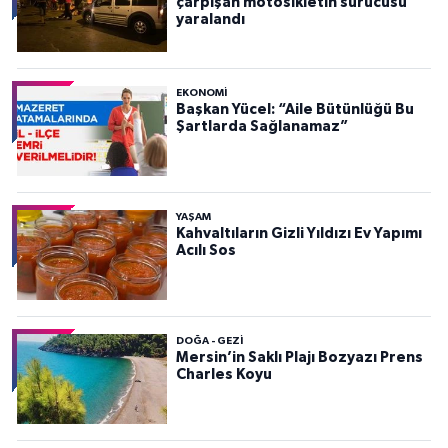
çarpışan motosikletin sürücüsü
yaralandı
EKONOMI
Başkan Yücel: “Aile Bütünlüğü Bu
Şartlarda Sağlanamaz”
YAŞAM
Kahvaltıların Gizli Yıldızı Ev Yapımı
Acılı Sos
DOĞA - GEZI
Mersin’in Saklı Plajı Bozyazı Prens
Charles Koyu