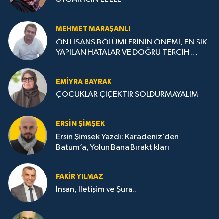
MEHMET MARAŞANLI
ÖN LİSANS BÖLÜMLERİNİN ÖNEMİ, EN SIK
YAPILAN HATALAR VE DOĞRU TERCİH
STRATEJİLERİ
EMIYRA BAYRAK
ÇOCUKLAR ÇİÇEKTİR SOLDURMAYALIM
ERSIN ŞIMŞEK
Ersin Şimşek Yazdı: Karadeniz’den
Batum’a, Yolun Bana Bıraktıkları
FAKIR YILMAZ
İnsan, İletişim ve Şura..