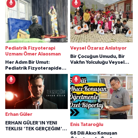
Pediatrik Fizyoterapi
Veysel Özaraz Anlatıyor
Uzmanı Ömer Alaosman
Bir Çocuğun Umudu, Bir
Her Adım Bir Umut:
Vakfın Yolculuğu Veysel
Pediatrik Fizyoterapiden
Özaraz Anlatıyor
İlham Veren Hikâyeler
Erhan Güler
ERHAN GÜLER'IN YENI
Enis Tataroğlu
TEKLISI 'TEK GERÇEĞIM'LE
68 Dili Akıcı Konuşan
BÜYÜK DÖNÜŞÜ