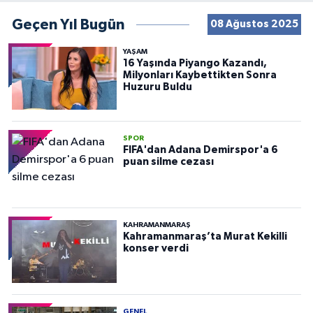
Geçen Yıl Bugün
08 Ağustos 2025
YAŞAM
16 Yaşında Piyango Kazandı,
Milyonları Kaybettikten Sonra
Huzuru Buldu
SPOR
FIFA'dan Adana Demirspor'a 6
puan silme cezası
KAHRAMANMARAŞ
Kahramanmaraş’ta Murat Kekilli
konser verdi
GENEL