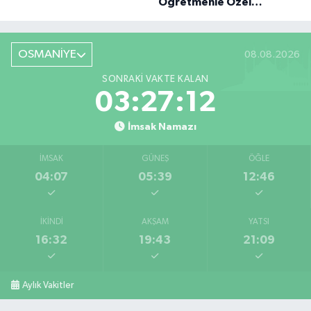
Öğretmenle Özel
Röportaj
OSMANİYE
08.08.2026
SONRAKI VAKTE KALAN
03:27:11
İmsak Namazı
İMSAK
GÜNEŞ
ÖĞLE
04:07
05:39
12:46
İKINDI
AKŞAM
YATSI
16:32
19:43
21:09
Aylık Vakitler