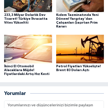
233,3 Milyar Dolarlık Dev
Kıdem Tazminatında Yeni
Ticaret! Türkiye İhracatta
Dönem! Yargıtay'dan
Vites Yükseltti
Çalışanları Şaşırtan Prim
Kararı
İkinci El Otomobil
Petrol Fiyatları Yükselişte!
Alacaklara Müjde!
Brent 83 Doları Aştı
Fiyatlardaki Artış Hız Kesti
Yorumlar