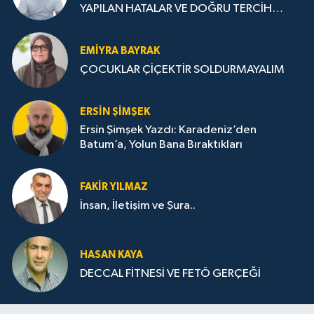
YAPILAN HATALAR VE DOĞRU TERCİH
STRATEJİLERİ
EMIYRA BAYRAK
ÇOCUKLAR ÇİÇEKTİR SOLDURMAYALIM
ERSIN ŞIMŞEK
Ersin Şimşek Yazdı: Karadeniz’den
Batum’a, Yolun Bana Bıraktıkları
FAKIR YILMAZ
İnsan, İletişim ve Şura..
HASAN KAYA
DECCAL FİTNESİ VE FETÖ GERÇEĞİ