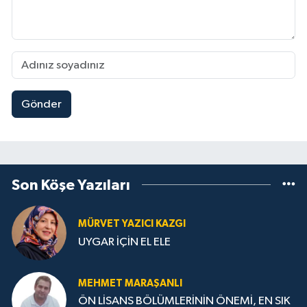
Gönder
Son Köşe Yazıları
MÜRVET YAZICI KAZGI
UYGAR İÇİN EL ELE
MEHMET MARAŞANLI
ÖN LİSANS BÖLÜMLERİNİN ÖNEMİ, EN SIK