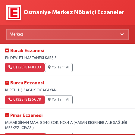
Osmaniye Merkez Nöbetçi Eczaneler
Burak Eczanesi
EK DEVLET HASTANESİ KARŞISI
0 (328) 814 83 33
Yol Tarifi Al
Burcu Eczanesi
KURTULUŞ SAĞLIK OCAĞI YANI
0 (328) 812 56 78
Yol Tarifi Al
Pınar Eczanesi
MİMAR SİNAN MAH. 8546 SOK. NO:4 A (HASAN KESKİNER AİLE SAĞLIĞI
MERKEZİ CİVARI)