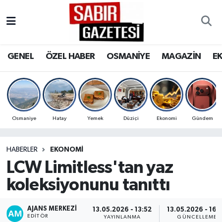
GENEL
Osmaniye Nöbetçi Eczaneler
GENEL
ÖZEL HABER
OSMANİYE
MAGAZİN
E
ÖZEL HABER
Osmaniye Hava Durumu
OSMANİYE
Osmaniye Trafik Yoğunluk Haritası
MAGAZİN
Süper Lig Puan Durumu ve Fikstür
Osmaniye
Hatay
Yemek
Düziçi
Ekonomi
Gündem
EKONOMİ
Tüm Manşetler
HABERLER
EKONOMI
LCW Limitless'tan yaz
SPOR
Son Dakika Haberleri
koleksiyonunu tanıttı
RESMİ İLANLAR
Haber Arşivi
AJANS MERKEZI
13.05.2026 - 13:52
13.05.2026 - 16:
EDITÖR
YAYINLANMA
GÜNCELLEME