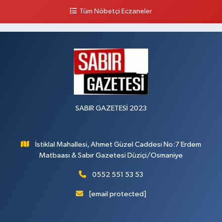
0 (328) 826 04 73
Yol Tarifi Al
Tüm Nöbetçi Eczaneler
SABIR GAZETESİ 2023
İstiklal Mahallesi, Ahmet Güzel Caddesi No:7 Erdem
Matbaası & Sabır Gazetesi Düziçi/Osmaniye
0552 551 53 53
[email protected]