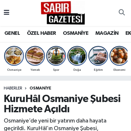
GENEL
Osmaniye Nöbetçi Eczaneler
GENEL
ÖZEL HABER
OSMANİYE
MAGAZİN
E
ÖZEL HABER
Osmaniye Hava Durumu
OSMANİYE
Osmaniye Trafik Yoğunluk Haritası
MAGAZİN
Süper Lig Puan Durumu ve Fikstür
Osmaniye
Yemek
Spor
Doğa
Eğitim
Ekonomi
EKONOMİ
Tüm Manşetler
HABERLER
OSMANIYE
KuruHâl Osmaniye Şubesi
SPOR
Son Dakika Haberleri
Hizmete Açıldı
RESMİ İLANLAR
Haber Arşivi
Osmaniye’de yeni bir yatırım daha hayata
geçirildi. KuruHâl’ın Osmaniye Şubesi,