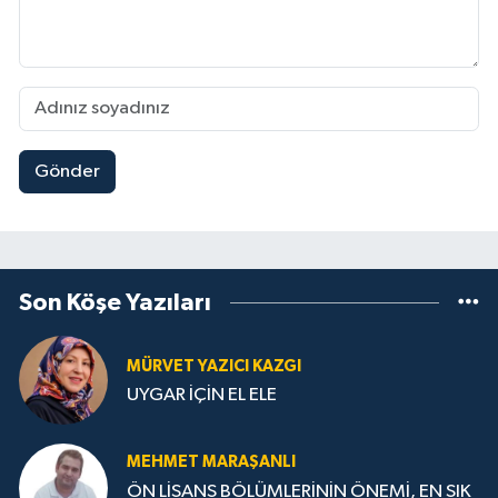
Gönder
Son Köşe Yazıları
MÜRVET YAZICI KAZGI
UYGAR İÇİN EL ELE
MEHMET MARAŞANLI
ÖN LİSANS BÖLÜMLERİNİN ÖNEMİ, EN SIK