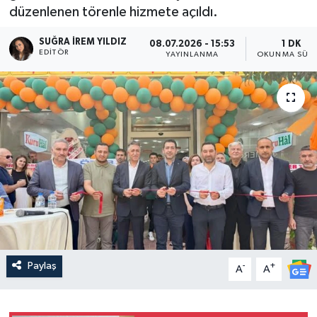
düzenlenen törenle hizmete açıldı.
SUĞRA İREM YILDIZ
08.07.2026 - 15:53
1 DK
EDITÖR
YAYINLANMA
OKUNMA SÜRE
Paylaş
-
+
A
A