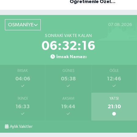
Öğretmenle Özel
Röportaj
OSMANİYE
07.08.2026
SONRAKI VAKTE KALAN
06:32:16
İmsak Namazı
İMSAK
GÜNEŞ
ÖĞLE
04:06
05:38
12:46
İKINDI
AKŞAM
YATSI
16:33
19:44
21:10
Aylık Vakitler