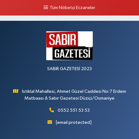
0 (546) 158 81 80
Yol Tarifi Al
Tüm Nöbetçi Eczaneler
SABIR GAZETESİ 2023
İstiklal Mahallesi, Ahmet Güzel Caddesi No:7 Erdem
Matbaası & Sabır Gazetesi Düziçi/Osmaniye
0552 551 53 53
[email protected]