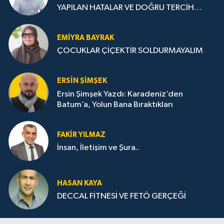
YAPILAN HATALAR VE DOĞRU TERCİH
STRATEJİLERİ
EMIYRA BAYRAK
ÇOCUKLAR ÇİÇEKTİR SOLDURMAYALIM
ERSIN ŞIMŞEK
Ersin Şimşek Yazdı: Karadeniz’den
Batum’a, Yolun Bana Bıraktıkları
FAKIR YILMAZ
İnsan, İletişim ve Şura..
HASAN KAYA
DECCAL FİTNESİ VE FETÖ GERÇEĞİ