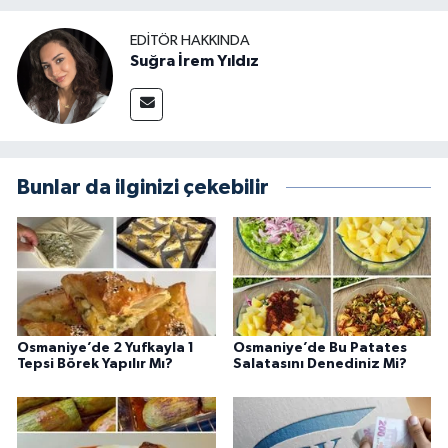
EDITÖR HAKKINDA
Suğra İrem Yıldız
Bunlar da ilginizi çekebilir
Osmaniye’de 2 Yufkayla 1
Osmaniye’de Bu Patates
Tepsi Börek Yapılır Mı?
Salatasını Denediniz Mi?