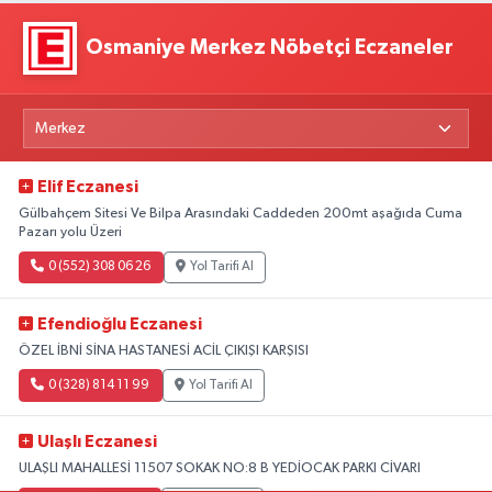
Osmaniye Merkez Nöbetçi Eczaneler
Elif Eczanesi
Gülbahçem Sitesi Ve Bilpa Arasındaki Caddeden 200mt aşağıda Cuma
Pazarı yolu Üzeri
0 (552) 308 06 26
Yol Tarifi Al
Efendioğlu Eczanesi
ÖZEL İBNİ SİNA HASTANESİ ACİL ÇIKIŞI KARŞISI
0 (328) 814 11 99
Yol Tarifi Al
Ulaşlı Eczanesi
ULAŞLI MAHALLESİ 11507 SOKAK NO:8 B YEDİOCAK PARKI CİVARI