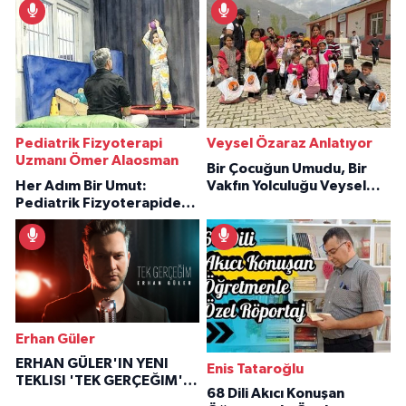
Pediatrik Fizyoterapi
Veysel Özaraz Anlatıyor
Uzmanı Ömer Alaosman
Bir Çocuğun Umudu, Bir
Her Adım Bir Umut:
Vakfın Yolculuğu Veysel
Pediatrik Fizyoterapiden
Özaraz Anlatıyor
İlham Veren Hikâyeler
Erhan Güler
ERHAN GÜLER'IN YENI
Enis Tataroğlu
TEKLISI 'TEK GERÇEĞIM'LE
68 Dili Akıcı Konuşan
BÜYÜK DÖNÜŞÜ