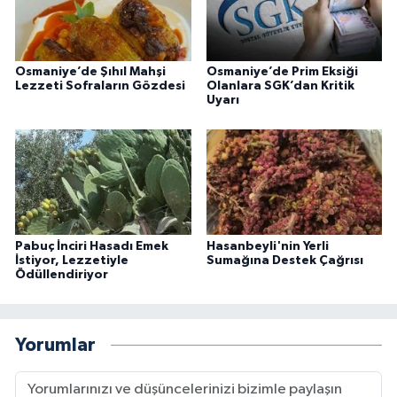
Osmaniye’de Şıhıl Mahşi
Osmaniye’de Prim Eksiği
Lezzeti Sofraların Gözdesi
Olanlara SGK’dan Kritik
Uyarı
Pabuç İnciri Hasadı Emek
Hasanbeyli'nin Yerli
İstiyor, Lezzetiyle
Sumağına Destek Çağrısı
Ödüllendiriyor
Yorumlar