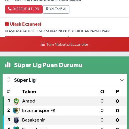
ÖZEL İBNİ SİNA HASTANESİ ACİL ÇIKIŞI KARŞISI
0 (328) 814 11 99
Yol Tarifi Al
Ulaşlı Eczanesi
ULAŞLI MAHALLESİ 11507 SOKAK NO:8 B YEDİOCAK PARKI CİVARI
0 (546) 158 81 80
Yol Tarifi Al
Tüm Nöbetçi Eczaneler
Süper Lig Puan Durumu
Süper Lig
#
Takım
O
P
1
Amed
0
0
2
Erzurumspor FK
0
0
3
Başakşehir
0
0