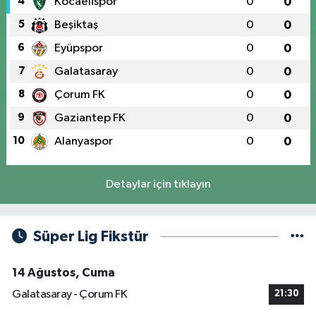
4
Kocaelispor
0
0
5
Beşiktaş
0
0
6
Eyüpspor
0
0
7
Galatasaray
0
0
8
Çorum FK
0
0
9
Gaziantep FK
0
0
10
Alanyaspor
0
0
Detaylar için tıklayın
Süper Lig Fikstür
14 Ağustos, Cuma
Galatasaray - Çorum FK
21:30