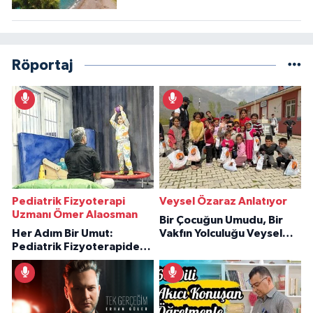
Röportaj
Pediatrik Fizyoterapi
Veysel Özaraz Anlatıyor
Uzmanı Ömer Alaosman
Bir Çocuğun Umudu, Bir
Her Adım Bir Umut:
Vakfın Yolculuğu Veysel
Pediatrik Fizyoterapiden
Özaraz Anlatıyor
İlham Veren Hikâyeler