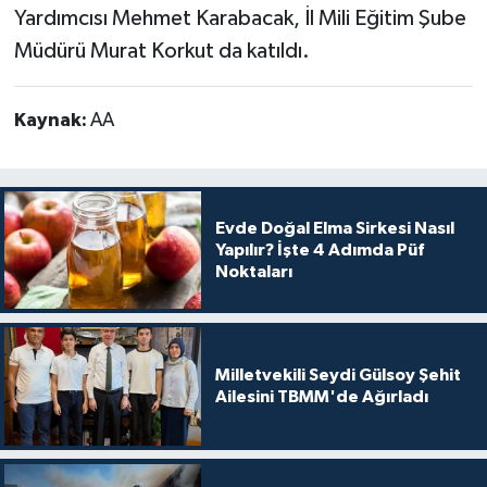
Yardımcısı Mehmet Karabacak, İl Mili Eğitim Şube
Müdürü Murat Korkut da katıldı.
Kaynak:
AA
Evde Doğal Elma Sirkesi Nasıl
Yapılır? İşte 4 Adımda Püf
Noktaları
Milletvekili Seydi Gülsoy Şehit
Ailesini TBMM'de Ağırladı