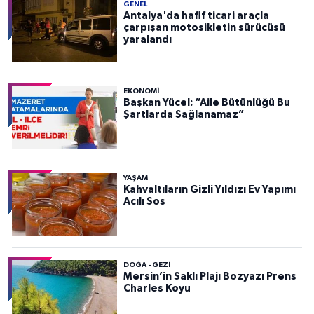
GENEL
Antalya'da hafif ticari araçla
çarpışan motosikletin sürücüsü
yaralandı
EKONOMI
Başkan Yücel: “Aile Bütünlüğü Bu
Şartlarda Sağlanamaz”
YAŞAM
Kahvaltıların Gizli Yıldızı Ev Yapımı
Acılı Sos
DOĞA - GEZI
Mersin’in Saklı Plajı Bozyazı Prens
Charles Koyu