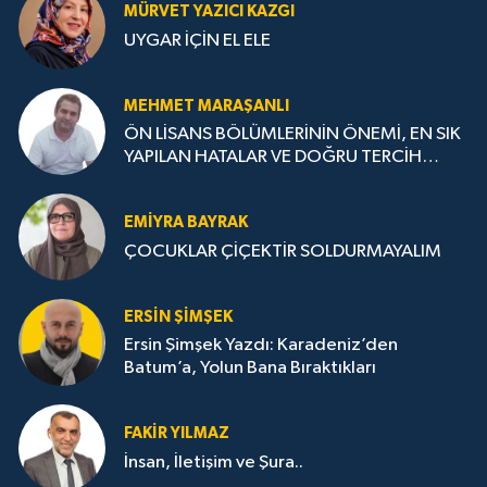
MÜRVET YAZICI KAZGI
UYGAR İÇİN EL ELE
MEHMET MARAŞANLI
ÖN LİSANS BÖLÜMLERİNİN ÖNEMİ, EN SIK
YAPILAN HATALAR VE DOĞRU TERCİH
STRATEJİLERİ
EMIYRA BAYRAK
ÇOCUKLAR ÇİÇEKTİR SOLDURMAYALIM
ERSIN ŞIMŞEK
Ersin Şimşek Yazdı: Karadeniz’den
Batum’a, Yolun Bana Bıraktıkları
FAKIR YILMAZ
İnsan, İletişim ve Şura..