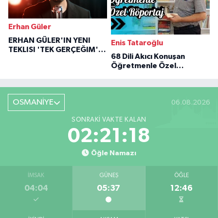
Erhan Güler
ERHAN GÜLER'IN YENI
Enis Tataroğlu
TEKLISI 'TEK GERÇEĞIM'LE
68 Dili Akıcı Konuşan
BÜYÜK DÖNÜŞÜ
Öğretmenle Özel
Röportaj
OSMANİYE
06.08.2026
SONRAKI VAKTE KALAN
02:21:17
Öğle Namazı
İMSAK
GÜNEŞ
ÖĞLE
04:04
05:37
12:46