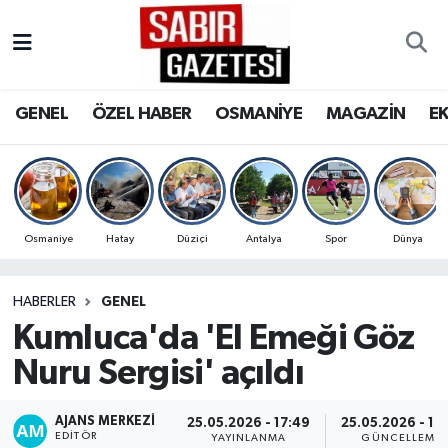
GENEL
Osmaniye Nöbetçi Eczaneler
GENEL
ÖZEL HABER
OSMANİYE
MAGAZİN
E
ÖZEL HABER
Osmaniye Hava Durumu
OSMANİYE
Osmaniye Trafik Yoğunluk Haritası
MAGAZİN
Süper Lig Puan Durumu ve Fikstür
Osmaniye
Hatay
Düziçi
Antalya
Spor
Dünya
EKONOMİ
Tüm Manşetler
HABERLER
GENEL
Kumluca'da 'El Emeği Göz
SPOR
Son Dakika Haberleri
Nuru Sergisi' açıldı
RESMİ İLANLAR
Haber Arşivi
AJANS MERKEZI
25.05.2026 - 17:49
25.05.2026 - 17
EDITÖR
YAYINLANMA
GÜNCELLEME