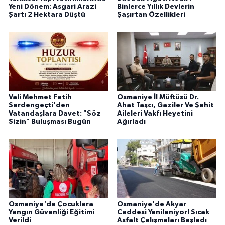
Yeni Dönem: Asgari Arazi
Binlerce Yıllık Devlerin
Şartı 2 Hektara Düştü
Şaşırtan Özellikleri
Vali Mehmet Fatih
Osmaniye İl Müftüsü Dr.
Serdengeçti'den
Ahat Taşcı, Gaziler Ve Şehit
Vatandaşlara Davet: "Söz
Aileleri Vakfı Heyetini
Sizin" Buluşması Bugün
Ağırladı
Osmaniye'de Çocuklara
Osmaniye'de Akyar
Yangın Güvenliği Eğitimi
Caddesi Yenileniyor! Sıcak
Verildi
Asfalt Çalışmaları Başladı