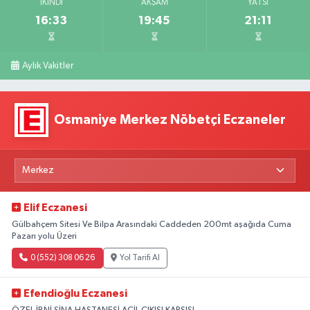
İKINDI
AKŞAM
YATSI
16:33
19:45
21:11
Aylık Vakitler
Osmaniye Merkez Nöbetçi Eczaneler
Elif Eczanesi
Gülbahçem Sitesi Ve Bilpa Arasındaki Caddeden 200mt aşağıda Cuma
Pazarı yolu Üzeri
0 (552) 308 06 26
Yol Tarifi Al
Efendioğlu Eczanesi