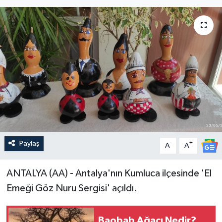
Paylaş
-
+
A
A
ANTALYA (AA) - Antalya'nın Kumluca ilçesinde 'El
Emeği Göz Nuru Sergisi' açıldı.
Baobab Ağacı Nedir?