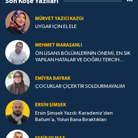
Son Köşe Yazıları
MÜRVET YAZICI KAZGI
UYGAR İÇİN EL ELE
MEHMET MARAŞANLI
ÖN LİSANS BÖLÜMLERİNİN ÖNEMİ, EN SIK
YAPILAN HATALAR VE DOĞRU TERCİH
STRATEJİLERİ
EMIYRA BAYRAK
ÇOCUKLAR ÇİÇEKTİR SOLDURMAYALIM
ERSIN ŞIMŞEK
Ersin Şimşek Yazdı: Karadeniz’den
Batum’a, Yolun Bana Bıraktıkları