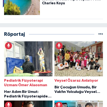
Charles Koyu
Röportaj
Pediatrik Fizyoterapi
Veysel Özaraz Anlatıyor
Uzmanı Ömer Alaosman
Bir Çocuğun Umudu, Bir
Her Adım Bir Umut:
Vakfın Yolculuğu Veysel
Pediatrik Fizyoterapiden
Özaraz Anlatıyor
İlham Veren Hikâyeler