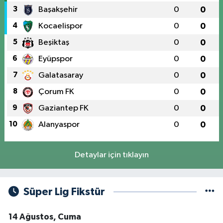
3
Başakşehir
0
0
4
Kocaelispor
0
0
5
Beşiktaş
0
0
6
Eyüpspor
0
0
7
Galatasaray
0
0
8
Çorum FK
0
0
9
Gaziantep FK
0
0
10
Alanyaspor
0
0
Detaylar için tıklayın
Süper Lig Fikstür
14 Ağustos, Cuma