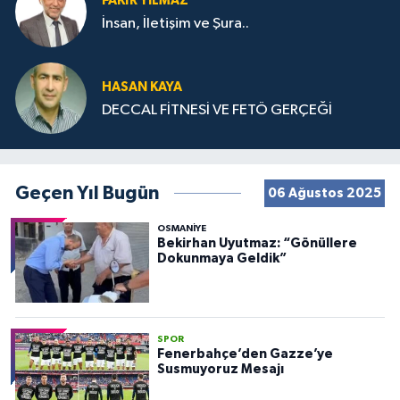
FAKIR YILMAZ
İnsan, İletişim ve Şura..
HASAN KAYA
DECCAL FİTNESİ VE FETÖ GERÇEĞİ
Geçen Yıl Bugün
06 Ağustos 2025
OSMANIYE
Bekirhan Uyutmaz: “Gönüllere
Dokunmaya Geldik”
SPOR
Fenerbahçe’den Gazze’ye
Susmuyoruz Mesajı