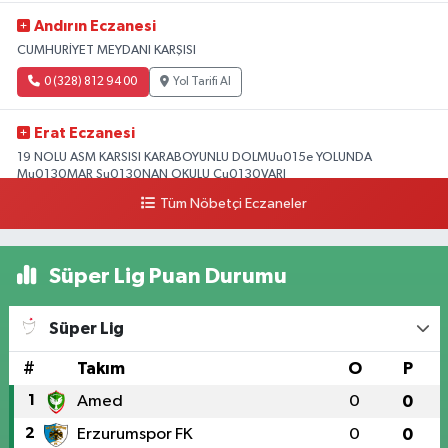
Andırın Eczanesi
CUMHURİYET MEYDANI KARŞISI
0 (328) 812 94 00
Yol Tarifi Al
Erat Eczanesi
19 NOLU ASM KARSISI KARABOYUNLU DOLMUu015e YOLUNDA
Mu0130MAR Su0130NAN OKULU Cu0130VARI
Tüm Nöbetçi Eczaneler
0 (328) 825 39 39
Yol Tarifi Al
Süper Lig Puan Durumu
Süper Lig
#
Takım
O
P
1
Amed
0
0
2
Erzurumspor FK
0
0