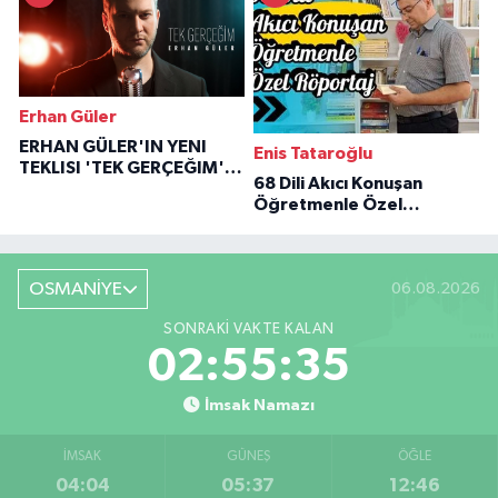
Erhan Güler
ERHAN GÜLER'IN YENI
Enis Tataroğlu
TEKLISI 'TEK GERÇEĞIM'LE
68 Dili Akıcı Konuşan
BÜYÜK DÖNÜŞÜ
Öğretmenle Özel
Röportaj
OSMANİYE
06.08.2026
SONRAKI VAKTE KALAN
02:55:34
İmsak Namazı
İMSAK
GÜNEŞ
ÖĞLE
04:04
05:37
12:46