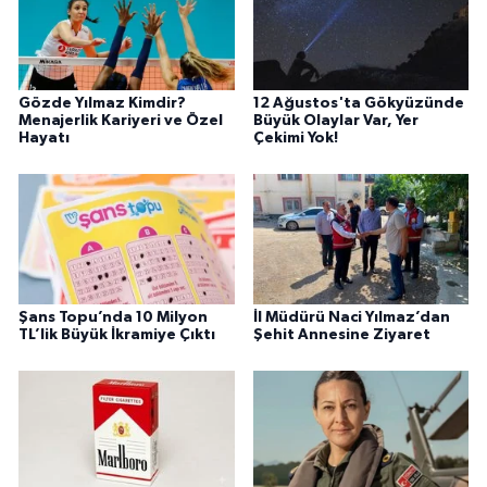
Gözde Yılmaz Kimdir?
12 Ağustos'ta Gökyüzünde
Menajerlik Kariyeri ve Özel
Büyük Olaylar Var, Yer
Hayatı
Çekimi Yok!
Şans Topu’nda 10 Milyon
İl Müdürü Naci Yılmaz’dan
TL’lik Büyük İkramiye Çıktı
Şehit Annesine Ziyaret