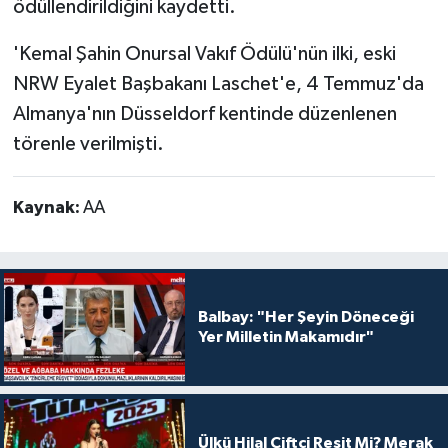
ödüllendirildiğini kaydetti.
'Kemal Şahin Onursal Vakıf Ödülü'nün ilki, eski
NRW Eyalet Başbakanı Laschet'e, 4 Temmuz'da
Almanya'nın Düsseldorf kentinde düzenlenen
törenle verilmişti.
Kaynak:
AA
Balbay: "Her Şeyin Döneceği
Yer Milletin Makamıdır"
Ülkü Hilal Çiftçi Reşit Mi? Merak