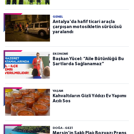
GENEL
Antalya'da hafif ticari araçla
çarpışan motosikletin sürücüsü
yaralandı
EKONOMI
Başkan Yücel: “Aile Bütünlüğü Bu
Şartlarda Sağlanamaz”
YAŞAM
Kahvaltıların Gizli Yıldızı Ev Yapımı
Acılı Sos
DOĞA - GEZI
Mersin’in Saklı Plajı Bozyazı Prens