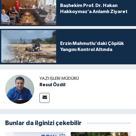
Başhekim Prof. Dr. Hakan
Hakkoymaz’a Anlamlı Ziyaret
Erzin Mahmutlu’daki Çöplük
Yangını Kontrol Altında
YAZI İŞLERI MÜDÜRÜ
Resul Özdil
Bunlar da ilginizi çekebilir