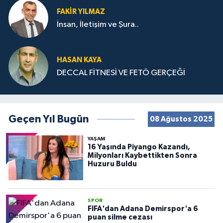
FAKIR YILMAZ
İnsan, İletişim ve Şura..
HASAN KAYA
DECCAL FİTNESİ VE FETÖ GERÇEĞİ
Geçen Yıl Bugün
08 Ağustos 2025
YAŞAM
16 Yaşında Piyango Kazandı,
Milyonları Kaybettikten Sonra
Huzuru Buldu
SPOR
FIFA'dan Adana Demirspor'a 6
puan silme cezası