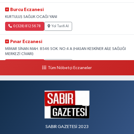
Burcu Eczanesi
KURTULUŞ SAĞLIK OCAĞI YANI
0 (328) 812 56 78
Yol Tarifi Al
Pınar Eczanesi
MİMAR SİNAN MAH. 8546 SOK. NO:4 A (HASAN KESKİNER AİLE SAĞLIĞI
MERKEZİ CİVARI)
0 (328) 826 04 73
Yol Tarifi Al
Tüm Nöbetçi Eczaneler
SABIR GAZETESİ 2023