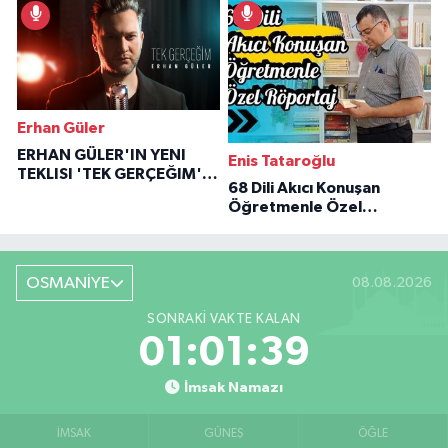
Erhan Güler
ERHAN GÜLER'IN YENI
Enis Tataroğlu
TEKLISI 'TEK GERÇEĞIM'LE
68 Dili Akıcı Konuşan
BÜYÜK DÖNÜŞÜ
Öğretmenle Özel
Röportaj
OSMANİYE
08.08.2026
SONRAKI VAKTE KALAN
01:01:38
İmsak Namazı
İMSAK
GÜNEŞ
ÖĞLE