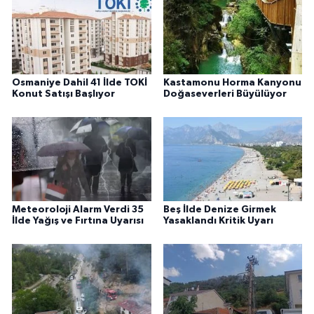
Osmaniye Dahil 41 İlde TOKİ
Kastamonu Horma Kanyonu
Konut Satışı Başlıyor
Doğaseverleri Büyülüyor
Meteoroloji Alarm Verdi 35
Beş İlde Denize Girmek
İlde Yağış ve Fırtına Uyarısı
Yasaklandı Kritik Uyarı