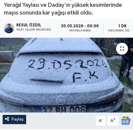
Yerağıl Yaylası ve Daday’ın yüksek kesimlerinde
mayıs sonunda kar yağışı etkili oldu.
RESUL ÖZDIL
30.05.2026 - 00:06
1 DK
YAZI İŞLERI MÜDÜRÜ
YAYINLANMA
OKUNMA SÜRE
Paylaş
-
+
A
A