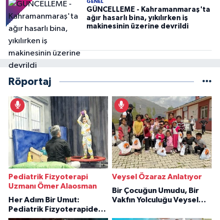
GENEL
GÜNCELLEME - Kahramanmaraş'ta
ağır hasarlı bina, yıkılırken iş
makinesinin üzerine devrildi
Röportaj
Pediatrik Fizyoterapi
Veysel Özaraz Anlatıyor
Uzmanı Ömer Alaosman
Bir Çocuğun Umudu, Bir
Her Adım Bir Umut:
Vakfın Yolculuğu Veysel
Pediatrik Fizyoterapiden
Özaraz Anlatıyor
İlham Veren Hikâyeler