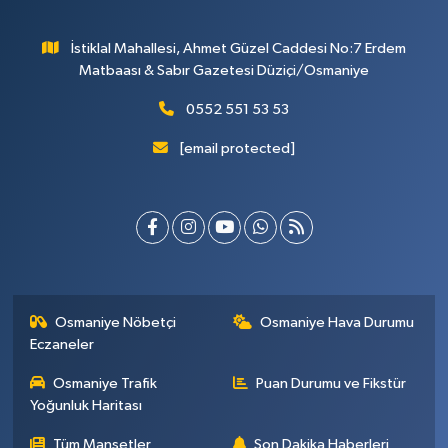
İstiklal Mahallesi, Ahmet Güzel Caddesi No:7 Erdem
Matbaası & Sabır Gazetesi Düziçi/Osmaniye
0552 551 53 53
[email protected]
Osmaniye Nöbetçi
Osmaniye Hava Durumu
Eczaneler
Osmaniye Trafik
Puan Durumu ve Fikstür
Yoğunluk Haritası
Tüm Manşetler
Son Dakika Haberleri