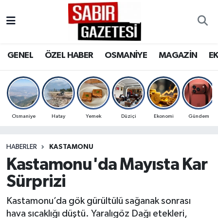
GENEL
Osmaniye Nöbetçi Eczaneler
GENEL
ÖZEL HABER
OSMANİYE
MAGAZİN
E
ÖZEL HABER
Osmaniye Hava Durumu
OSMANİYE
Osmaniye Trafik Yoğunluk Haritası
MAGAZİN
Süper Lig Puan Durumu ve Fikstür
Osmaniye
Hatay
Yemek
Düziçi
Ekonomi
Gündem
EKONOMİ
Tüm Manşetler
HABERLER
KASTAMONU
Kastamonu'da Mayısta Kar
SPOR
Son Dakika Haberleri
Sürprizi
RESMİ İLANLAR
Haber Arşivi
Kastamonu’da gök gürültülü sağanak sonrası
hava sıcaklığı düştü. Yaralıgöz Dağı etekleri,