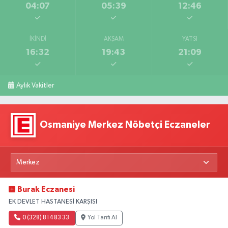
04:07
05:39
12:46
İKINDI
AKŞAM
YATSI
16:32
19:43
21:09
Aylık Vakitler
Osmaniye Merkez Nöbetçi Eczaneler
Burak Eczanesi
EK DEVLET HASTANESİ KARŞISI
0 (328) 814 83 33
Yol Tarifi Al