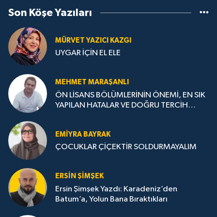
Son Köşe Yazıları
MÜRVET YAZICI KAZGI
UYGAR İÇİN EL ELE
MEHMET MARAŞANLI
ÖN LİSANS BÖLÜMLERİNİN ÖNEMİ, EN SIK
YAPILAN HATALAR VE DOĞRU TERCİH
STRATEJİLERİ
EMIYRA BAYRAK
ÇOCUKLAR ÇİÇEKTİR SOLDURMAYALIM
ERSIN ŞIMŞEK
Ersin Şimşek Yazdı: Karadeniz’den
Batum’a, Yolun Bana Bıraktıkları