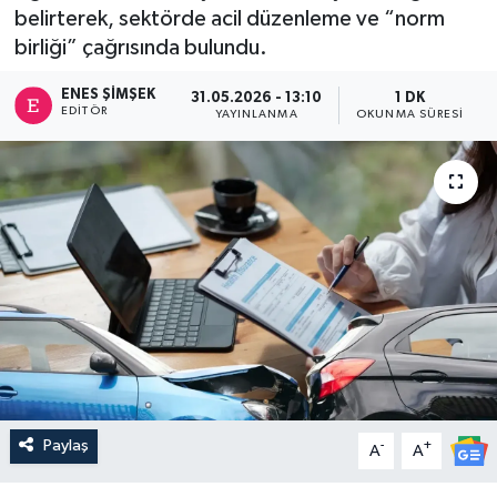
belirterek, sektörde acil düzenleme ve “norm
birliği” çağrısında bulundu.
ENES ŞIMŞEK
31.05.2026 - 13:10
1 DK
EDITÖR
YAYINLANMA
OKUNMA SÜRESI
Paylaş
-
+
A
A