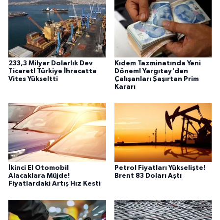
233,3 Milyar Dolarlık Dev
Kıdem Tazminatında Yeni
Ticaret! Türkiye İhracatta
Dönem! Yargıtay'dan
Vites Yükseltti
Çalışanları Şaşırtan Prim
Kararı
İkinci El Otomobil
Petrol Fiyatları Yükselişte!
Alacaklara Müjde!
Brent 83 Doları Aştı
Fiyatlardaki Artış Hız Kesti