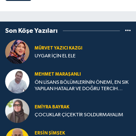
Son Köşe Yazıları
MÜRVET YAZICI KAZGI
UYGAR İÇİN EL ELE
MEHMET MARAŞANLI
ÖN LİSANS BÖLÜMLERİNİN ÖNEMİ, EN SIK
YAPILAN HATALAR VE DOĞRU TERCİH
STRATEJİLERİ
EMIYRA BAYRAK
ÇOCUKLAR ÇİÇEKTİR SOLDURMAYALIM
ERSIN ŞIMŞEK