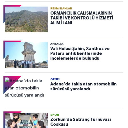
RESMI İLANLAR
ORMANCILIK ÇALIŞMALARININ
TAKİBİ VE KONTROLÜ HİZMETİ
ALIM İLANI
ANTALIJA
Vali Hulusi Şahin, Xanthos ve
Patara antik kentlerinde
incelemelerde bulundu
GENEL
Adana'da takla atan otomobilin
sürücüsü yaralandı
SPOR
Zorkun’da Satranç Turnuvası
Coşkusu