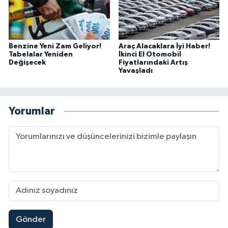
Benzine Yeni Zam Geliyor!
Araç Alacaklara İyi Haber!
Tabelalar Yeniden
İkinci El Otomobil
Değişecek
Fiyatlarındaki Artış
Yavaşladı
Yorumlar
Gönder