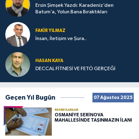
Ersin Şimşek Yazdı: Karadeniz’den
Batum’a, Yolun Bana Bıraktıkları
FAKIR YILMAZ
İnsan, İletişim ve Şura..
HASAN KAYA
DECCAL FİTNESİ VE FETÖ GERÇEĞİ
Geçen Yıl Bugün
07 Ağustos 2025
RESMI İLANLAR
OSMANİYE SERİNOVA
MAHALLESİNDE TAŞINMAZIN İLANI