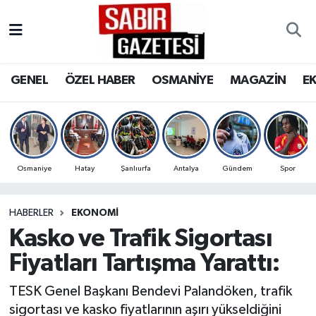
GENEL
Osmaniye Nöbetçi Eczaneler
GENEL
ÖZEL HABER
OSMANİYE
MAGAZİN
E
ÖZEL HABER
Osmaniye Hava Durumu
OSMANİYE
Osmaniye Trafik Yoğunluk Haritası
MAGAZİN
Süper Lig Puan Durumu ve Fikstür
Osmaniye
Hatay
Şanlıurfa
Antalya
Gündem
Spor
EKONOMİ
Tüm Manşetler
HABERLER
EKONOMI
Kasko ve Trafik Sigortası
SPOR
Son Dakika Haberleri
Fiyatları Tartışma Yarattı:
RESMİ İLANLAR
Haber Arşivi
TESK Genel Başkanı Bendevi Palandöken, trafik
sigortası ve kasko fiyatlarının aşırı yükseldiğini