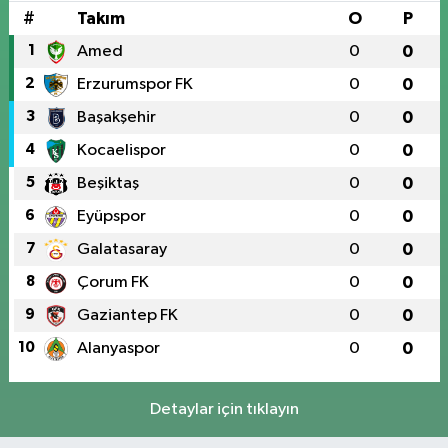
#
Takım
O
P
1
Amed
0
0
2
Erzurumspor FK
0
0
3
Başakşehir
0
0
4
Kocaelispor
0
0
5
Beşiktaş
0
0
6
Eyüpspor
0
0
7
Galatasaray
0
0
8
Çorum FK
0
0
9
Gaziantep FK
0
0
10
Alanyaspor
0
0
Detaylar için tıklayın