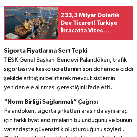
233,3 Milyar Dolarlık
Dev Ticaret! Türkiye
İhracatta Vites
Yükseltti
Sigorta Fiyatlarına Sert Tepki
TESK Genel Başkanı Bendevi Palandöken, trafik
sigortası ve kasko ücretlerinin son dönemde ciddi
şekilde arttığını belirterek mevcut sistemin
yeniden ele alınması gerektiğini ifade etti.
“Norm Birliği Sağlanmalı” Çağrısı
Palandöken, sigorta şirketleri arasında aynı araç
için farklı fiyatlandırmaların bulunduğunu ve bunun
vatandaşta güvensizlik oluşturduğunu söyledi.