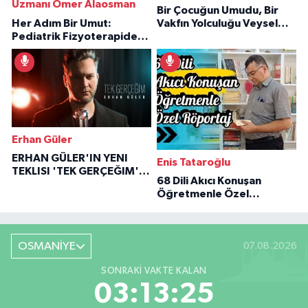
Uzmanı Ömer Alaosman
Bir Çocuğun Umudu, Bir
Her Adım Bir Umut:
Vakfın Yolculuğu Veysel
Pediatrik Fizyoterapiden
Özaraz Anlatıyor
İlham Veren Hikâyeler
Erhan Güler
ERHAN GÜLER'IN YENI
Enis Tataroğlu
TEKLISI 'TEK GERÇEĞIM'LE
68 Dili Akıcı Konuşan
BÜYÜK DÖNÜŞÜ
Öğretmenle Özel
Röportaj
OSMANİYE
07.08.2026
SONRAKI VAKTE KALAN
03:13:24