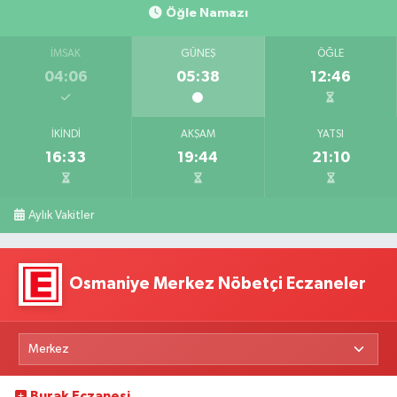
Öğle Namazı
İMSAK
GÜNEŞ
ÖĞLE
04:06
05:38
12:46
İKINDI
AKŞAM
YATSI
16:33
19:44
21:10
Aylık Vakitler
Osmaniye Merkez Nöbetçi Eczaneler
Burak Eczanesi