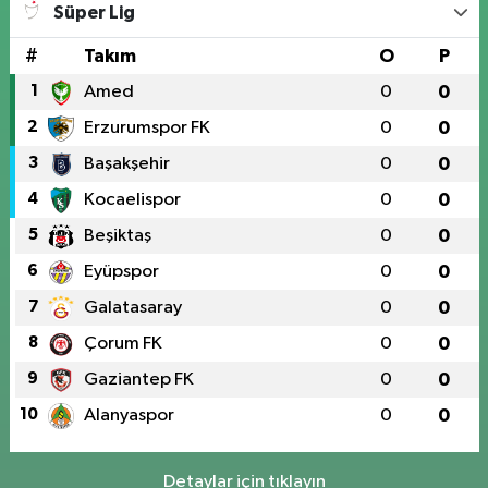
Süper Lig
#
Takım
O
P
1
Amed
0
0
2
Erzurumspor FK
0
0
3
Başakşehir
0
0
4
Kocaelispor
0
0
5
Beşiktaş
0
0
6
Eyüpspor
0
0
7
Galatasaray
0
0
8
Çorum FK
0
0
9
Gaziantep FK
0
0
10
Alanyaspor
0
0
Detaylar için tıklayın