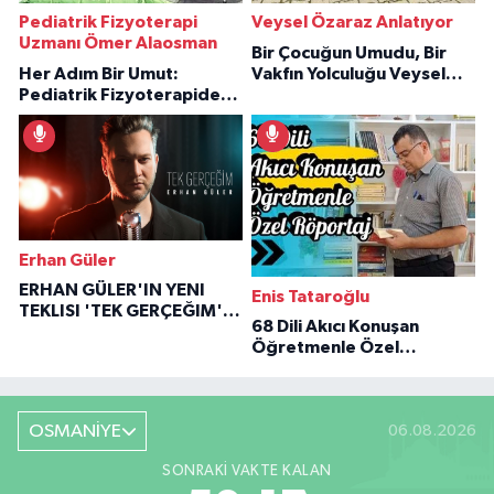
Pediatrik Fizyoterapi
Veysel Özaraz Anlatıyor
Uzmanı Ömer Alaosman
Bir Çocuğun Umudu, Bir
Her Adım Bir Umut:
Vakfın Yolculuğu Veysel
Pediatrik Fizyoterapiden
Özaraz Anlatıyor
İlham Veren Hikâyeler
Erhan Güler
ERHAN GÜLER'IN YENI
Enis Tataroğlu
TEKLISI 'TEK GERÇEĞIM'LE
68 Dili Akıcı Konuşan
BÜYÜK DÖNÜŞÜ
Öğretmenle Özel
Röportaj
OSMANİYE
06.08.2026
SONRAKI VAKTE KALAN