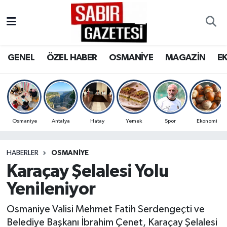
GENEL
Osmaniye Nöbetçi Eczaneler
GENEL
ÖZEL HABER
OSMANİYE
MAGAZİN
E
ÖZEL HABER
Osmaniye Hava Durumu
OSMANİYE
Osmaniye Trafik Yoğunluk Haritası
MAGAZİN
Süper Lig Puan Durumu ve Fikstür
Osmaniye
Antalya
Hatay
Yemek
Spor
Ekonomi
EKONOMİ
Tüm Manşetler
HABERLER
OSMANIYE
Karaçay Şelalesi Yolu
SPOR
Son Dakika Haberleri
Yenileniyor
RESMİ İLANLAR
Haber Arşivi
Osmaniye Valisi Mehmet Fatih Serdengeçti ve
Belediye Başkanı İbrahim Çenet, Karaçay Şelalesi