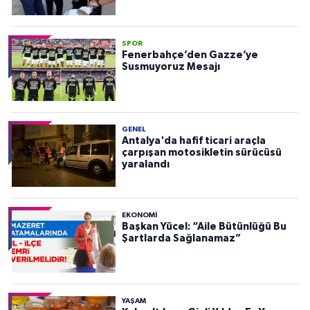
SPOR
Fenerbahçe’den Gazze’ye
Susmuyoruz Mesajı
GENEL
Antalya'da hafif ticari araçla
çarpışan motosikletin sürücüsü
yaralandı
EKONOMI
Başkan Yücel: “Aile Bütünlüğü Bu
Şartlarda Sağlanamaz”
YAŞAM