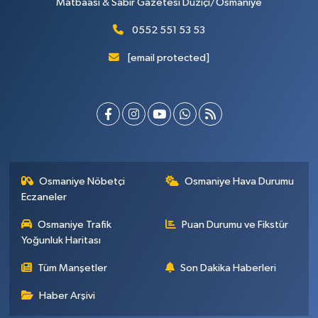
Matbaası & Sabır Gazetesi Düziçi/Osmaniye
0552 551 53 53
[email protected]
Osmaniye Nöbetçi
Osmaniye Hava Durumu
Eczaneler
Osmaniye Trafik
Puan Durumu ve Fikstür
Yoğunluk Haritası
Tüm Manşetler
Son Dakika Haberleri
Haber Arşivi