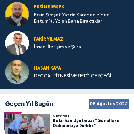
ERSIN ŞIMŞEK
Ersin Şimşek Yazdı: Karadeniz’den
Batum’a, Yolun Bana Bıraktıkları
FAKIR YILMAZ
İnsan, İletişim ve Şura..
HASAN KAYA
DECCAL FİTNESİ VE FETÖ GERÇEĞİ
Geçen Yıl Bugün
06 Ağustos 2025
OSMANIYE
Bekirhan Uyutmaz: “Gönüllere
Dokunmaya Geldik”