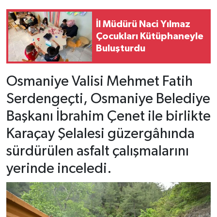
İl Müdürü Naci Yılmaz
Çocukları Kütüphaneyle
Buluşturdu
Osmaniye Valisi Mehmet Fatih
Serdengeçti, Osmaniye Belediye
Başkanı İbrahim Çenet ile birlikte
Karaçay Şelalesi güzergâhında
sürdürülen asfalt çalışmalarını
yerinde inceledi.