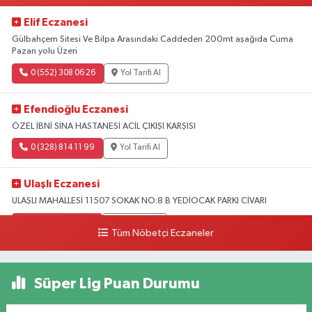
Elif Eczanesi
Gülbahçem Sitesi Ve Bilpa Arasındaki Caddeden 200mt aşağıda Cuma
Pazarı yolu Üzeri
0 (552) 308 06 26
Yol Tarifi Al
Efendioğlu Eczanesi
ÖZEL İBNİ SİNA HASTANESİ ACİL ÇIKIŞI KARŞISI
0 (328) 814 11 99
Yol Tarifi Al
Ulaşlı Eczanesi
ULAŞLI MAHALLESİ 11507 SOKAK NO:8 B YEDİOCAK PARKI CİVARI
0 (546) 158 81 80
Yol Tarifi Al
Tüm Nöbetçi Eczaneler
Süper Lig Puan Durumu