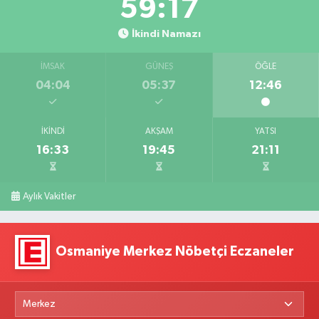
59:15
İkindi Namazı
İMSAK
GÜNEŞ
ÖĞLE
04:04
05:37
12:46
İKINDI
AKŞAM
YATSI
16:33
19:45
21:11
Aylık Vakitler
Osmaniye Merkez Nöbetçi Eczaneler