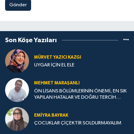
Gönder
Son Köşe Yazıları
MÜRVET YAZICI KAZGI
UYGAR İÇİN EL ELE
MEHMET MARAŞANLI
ÖN LİSANS BÖLÜMLERİNİN ÖNEMİ, EN SIK
YAPILAN HATALAR VE DOĞRU TERCİH
STRATEJİLERİ
EMIYRA BAYRAK
ÇOCUKLAR ÇİÇEKTİR SOLDURMAYALIM