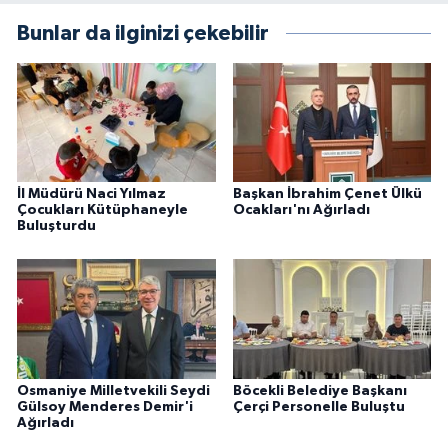
Bunlar da ilginizi çekebilir
İl Müdürü Naci Yılmaz
Başkan İbrahim Çenet Ülkü
Çocukları Kütüphaneyle
Ocakları'nı Ağırladı
Buluşturdu
Osmaniye Milletvekili Seydi
Böcekli Belediye Başkanı
Gülsoy Menderes Demir'i
Çerçi Personelle Buluştu
Ağırladı