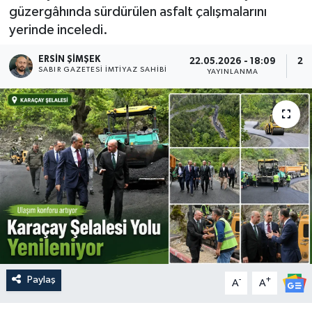
güzergâhında sürdürülen asfalt çalışmalarını
yerinde inceledi.
ERSIN ŞİMŞEK
22.05.2026 - 18:09
22.
SABIR GAZETESI İMTIYAZ SAHIBI
YAYINLANMA
Paylaş
-
+
A
A