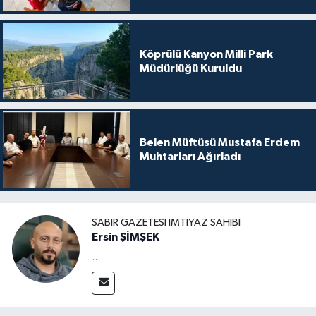
Köprülü Kanyon Milli Park
Müdürlüğü Kuruldu
Belen Müftüsü Mustafa Erdem
Muhtarları Ağırladı
SABIR GAZETESI İMTIYAZ SAHIBI
Ersin ŞİMŞEK
...