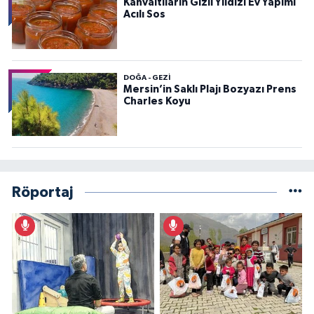
Kahvaltıların Gizli Yıldızı Ev Yapımı
Acılı Sos
DOĞA - GEZI
Mersin’in Saklı Plajı Bozyazı Prens
Charles Koyu
Röportaj