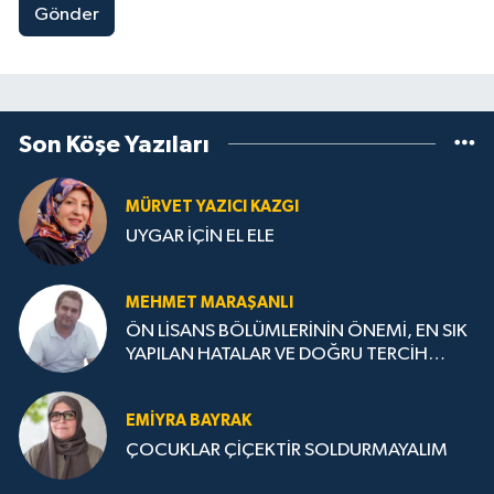
Gönder
Son Köşe Yazıları
MÜRVET YAZICI KAZGI
UYGAR İÇİN EL ELE
MEHMET MARAŞANLI
ÖN LİSANS BÖLÜMLERİNİN ÖNEMİ, EN SIK
YAPILAN HATALAR VE DOĞRU TERCİH
STRATEJİLERİ
EMIYRA BAYRAK
ÇOCUKLAR ÇİÇEKTİR SOLDURMAYALIM