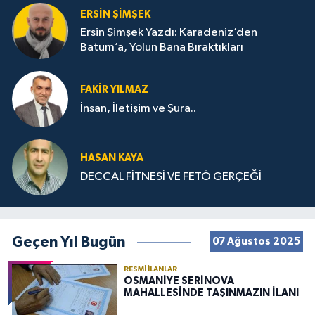
ERSIN ŞIMŞEK
Ersin Şimşek Yazdı: Karadeniz’den
Batum’a, Yolun Bana Bıraktıkları
FAKIR YILMAZ
İnsan, İletişim ve Şura..
HASAN KAYA
DECCAL FİTNESİ VE FETÖ GERÇEĞİ
Geçen Yıl Bugün
07 Ağustos 2025
RESMI İLANLAR
OSMANİYE SERİNOVA
MAHALLESİNDE TAŞINMAZIN İLANI