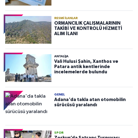
RESMI İLANLAR
ORMANCILIK ÇALIŞMALARININ
TAKİBİ VE KONTROLÜ HİZMETİ
ALIM İLANI
ANTALIJA
Vali Hulusi Şahin, Xanthos ve
Patara antik kentlerinde
incelemelerde bulundu
GENEL
Adana'da takla atan otomobilin
sürücüsü yaralandı
SPOR
Zorkun’da Satranç Turnuvası