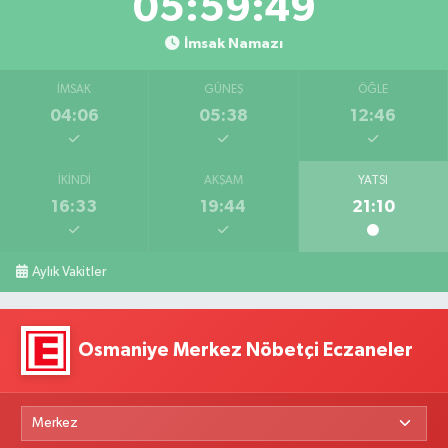
05:59:48
İmsak Namazı
İMSAK
GÜNEŞ
ÖĞLE
04:06
05:38
12:46
İKINDI
AKŞAM
YATSI
16:33
19:44
21:10
Aylık Vakitler
Osmaniye Merkez Nöbetçi Eczaneler