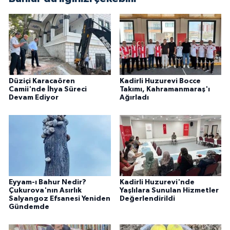
Düziçi Karacaören
Kadirli Huzurevi Bocce
Camii'nde İhya Süreci
Takımı, Kahramanmaraş'ı
Devam Ediyor
Ağırladı
Eyyam-ı Bahur Nedir?
Kadirli Huzurevi'nde
Çukurova'nın Asırlık
Yaşlılara Sunulan Hizmetler
Salyangoz Efsanesi Yeniden
Değerlendirildi
Gündemde