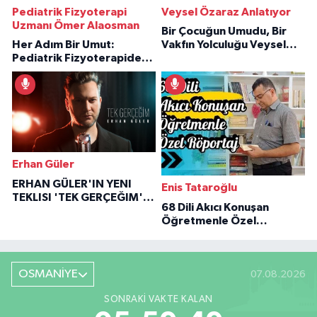
Pediatrik Fizyoterapi
Veysel Özaraz Anlatıyor
Uzmanı Ömer Alaosman
Bir Çocuğun Umudu, Bir
Her Adım Bir Umut:
Vakfın Yolculuğu Veysel
Pediatrik Fizyoterapiden
Özaraz Anlatıyor
İlham Veren Hikâyeler
Erhan Güler
ERHAN GÜLER'IN YENI
Enis Tataroğlu
TEKLISI 'TEK GERÇEĞIM'LE
68 Dili Akıcı Konuşan
BÜYÜK DÖNÜŞÜ
Öğretmenle Özel
Röportaj
OSMANİYE
07.08.2026
SONRAKI VAKTE KALAN