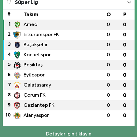
Süper Lig
#
Takım
O
P
1
Amed
0
0
2
Erzurumspor FK
0
0
3
Başakşehir
0
0
4
Kocaelispor
0
0
5
Beşiktaş
0
0
6
Eyüpspor
0
0
7
Galatasaray
0
0
8
Çorum FK
0
0
9
Gaziantep FK
0
0
10
Alanyaspor
0
0
Detaylar için tıklayın