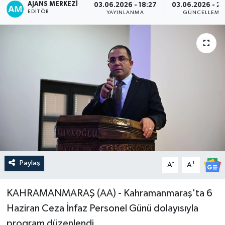
AJANS MERKEZI
03.06.2026 - 18:27
03.06.2026 - 20
EDITÖR
YAYINLANMA
GÜNCELLEME
Paylaş
-
+
A
A
KAHRAMANMARAŞ (AA) - Kahramanmaraş'ta 6
Haziran Ceza İnfaz Personel Günü dolayısıyla
program düzenlendi.