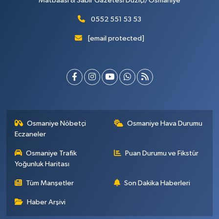
Matbaası & Sabır Gazetesi Düziçi/Osmaniye
0552 551 53 53
[email protected]
Osmaniye Nöbetçi
Osmaniye Hava Durumu
Eczaneler
Osmaniye Trafik
Puan Durumu ve Fikstür
Yoğunluk Haritası
Tüm Manşetler
Son Dakika Haberleri
Haber Arşivi