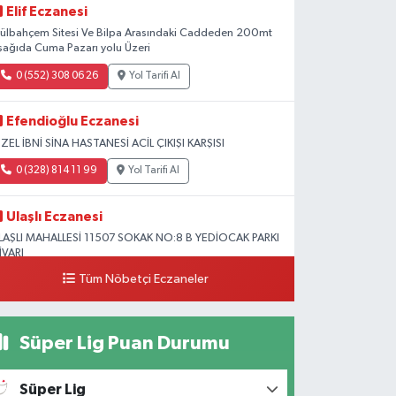
Elif Eczanesi
ülbahçem Sitesi Ve Bilpa Arasındaki Caddeden 200mt
şağıda Cuma Pazarı yolu Üzeri
0 (552) 308 06 26
Yol Tarifi Al
Efendioğlu Eczanesi
ZEL İBNİ SİNA HASTANESİ ACİL ÇIKIŞI KARŞISI
0 (328) 814 11 99
Yol Tarifi Al
Ulaşlı Eczanesi
LAŞLI MAHALLESİ 11507 SOKAK NO:8 B YEDİOCAK PARKI
İVARI
Tüm Nöbetçi Eczaneler
0 (546) 158 81 80
Yol Tarifi Al
Süper Lig Puan Durumu
Süper Lig