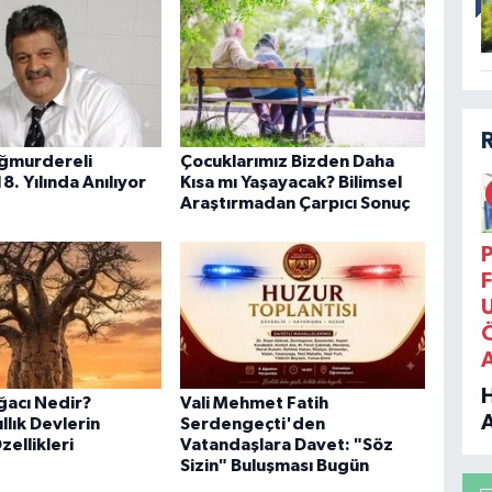
ğmurdereli
Çocuklarımız Bizden Daha
18. Yılında Anılıyor
Kısa mı Yaşayacak? Bilimsel
Araştırmadan Çarpıcı Sonuç
P
F
acı Nedir?
Vali Mehmet Fatih
ıllık Devlerin
Serdengeçti'den
zellikleri
Vatandaşlara Davet: "Söz
B
Sizin" Buluşması Bugün