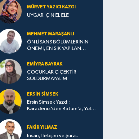
MÜRVET YAZICI KAZGI
UYGAR İÇİN EL ELE
MEHMET MARAŞANLI
ÖN LİSANS BÖLÜMLERİNİN
ÖNEMİ, EN SIK YAPILAN
HATALAR VE DOĞRU TERCİH
STRATEJİLERİ
EMIYRA BAYRAK
ÇOCUKLAR ÇİÇEKTİR
SOLDURMAYALIM
ERSIN ŞIMŞEK
Ersin Şimşek Yazdı:
Karadeniz’den Batum’a, Yolun
Bana Bıraktıkları
FAKIR YILMAZ
İnsan, İletişim ve Şura..