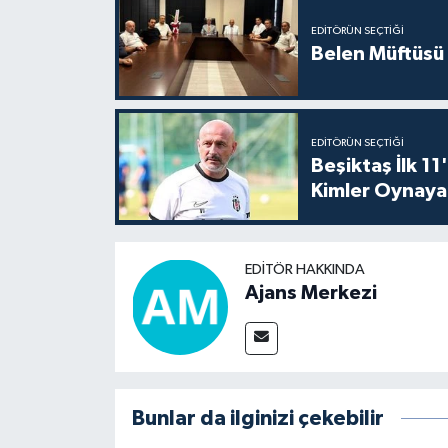
EDITÖRÜN SEÇTIĞI
Belen Müftüsü 
EDITÖRÜN SEÇTIĞI
Beşiktaş İlk 1
Kimler Oynaya
EDITÖR HAKKINDA
Ajans Merkezi
Bunlar da ilginizi çekebilir