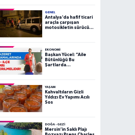
GENEL
Antalya'da hafif ticari
araçla çarpışan
motosikletin sürücüsü
yaralandı
EKONOMI
Başkan Yücel: “Aile
Bütünlüğü Bu
Şartlarda
Sağlanamaz”
YAŞAM
Kahvaltıların Gizli
Yıldızı Ev Yapımı Acılı
Sos
DOĞA - GEZI
Mersin’in Saklı Plajı
Bozyazı Prens Charles