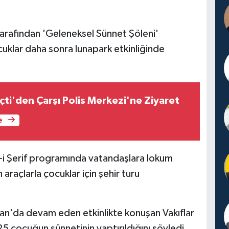
arafından 'Geleneksel Sünnet Şöleni'
cuklar daha sonra lunapark etkinliğinde
çti'den Çarşı Polis Merkezi'ne Ziyaret
e
-i Şerif programında vatandaşlara lokum
araçlarla çocuklar için şehir turu
an'da devam eden etkinlikte konuşan Vakıflar
 çocuğun sünnetinin yaptırıldığını söyledi.