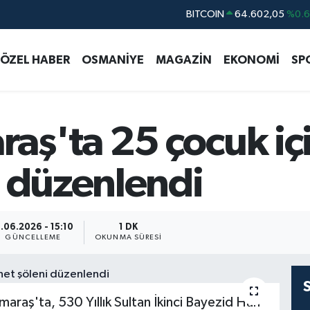
DOLAR
47,5986
%0.
EURO
55,0700
%0
ÖZEL HABER
OSMANİYE
MAGAZİN
EKONOMİ
SP
STERLİN
64,2438
%0.
GRAM ALTIN
6513.94
%0.
BİST100
13.768
%4
ş'ta 25 çocuk içi
i düzenlendi
1.06.2026 - 15:10
1 DK
GÜNCELLEME
OKUNMA SÜRESI
'ta, 530 Yıllık Sultan İkinci Bayezid Han