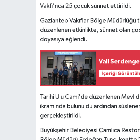
Vakfı'nca 25 çocuk sünnet ettirildi.
Gaziantep Vakıflar Bölge Müdürlüğü t
düzenlenen etkinlikte, sünnet olan ço
doyasıya eğlendi.
Vali Serdenge
İçeriği Görüntül
Tarihi Ulu Cami'de düzenlenen Mevlid
ikramında bulunuldu ardından süslenen 
gerçekleştirildi.
Büyükşehir Belediyesi Çamlıca Restor
Bölge Müdürü Erdoğan Tunç, kentte 25