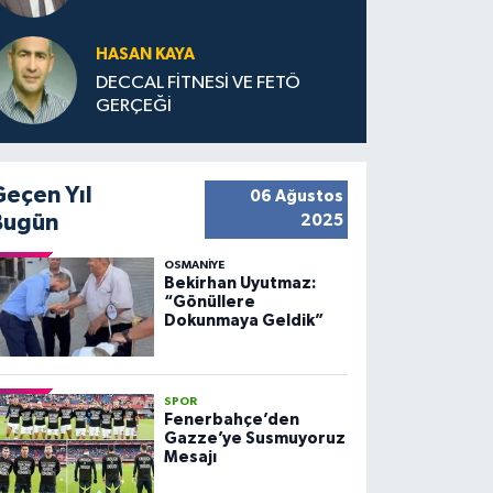
HASAN KAYA
DECCAL FİTNESİ VE FETÖ
GERÇEĞİ
Geçen Yıl
06 Ağustos
Bugün
2025
OSMANIYE
Bekirhan Uyutmaz:
“Gönüllere
Dokunmaya Geldik”
SPOR
Fenerbahçe’den
Gazze’ye Susmuyoruz
Mesajı