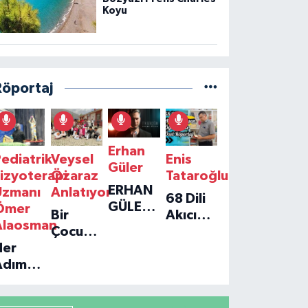
Koyu
Röportaj
Erhan
ediatrik
Veysel
Enis
Güler
izyoterapi
Özaraz
Tataroğlu
ERHAN
Uzmanı
Anlatıyor
68 Dili
GÜLER'IN
Ömer
Bir
Akıcı
YENI
Alaosman
Çocuğun
Konuşan
TEKLISI
Her
Umudu,
Öğretmenle
'TEK
Adım
Bir
Özel
GERÇEĞIM'LE
ir
Vakfın
Röportaj
BÜYÜK
Umut:
Yolculuğu
DÖNÜŞÜ