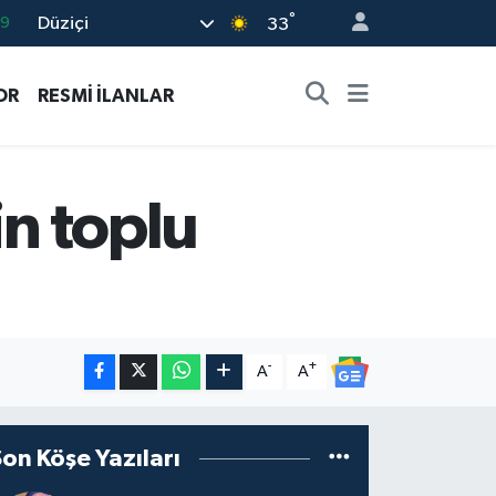
°
Düziçi
33
06
.1
OR
RESMİ İLANLAR
21
32
8
n toplu
-
+
A
A
Son Köşe Yazıları