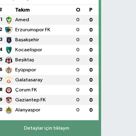
#
Takım
O
P
1
Amed
0
0
2
Erzurumspor FK
0
0
3
Başakşehir
0
0
4
Kocaelispor
0
0
5
Beşiktaş
0
0
6
Eyüpspor
0
0
7
Galatasaray
0
0
8
Çorum FK
0
0
9
Gaziantep FK
0
0
0
Alanyaspor
0
0
Detaylar için tıklayın