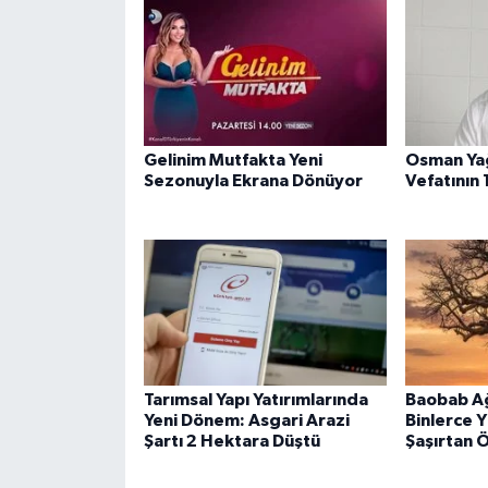
Gelinim Mutfakta Yeni
Osman Ya
Sezonuyla Ekrana Dönüyor
Vefatının 
Tarımsal Yapı Yatırımlarında
Baobab Ağ
Yeni Dönem: Asgari Arazi
Binlerce Y
Şartı 2 Hektara Düştü
Şaşırtan Ö