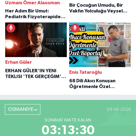
Uzmanı Ömer Alaosman
Bir Çocuğun Umudu, Bir
Her Adım Bir Umut:
Vakfın Yolculuğu Veysel
Pediatrik Fizyoterapiden
Özaraz Anlatıyor
İlham Veren Hikâyeler
Erhan Güler
ERHAN GÜLER'IN YENI
Enis Tataroğlu
TEKLISI 'TEK GERÇEĞIM'LE
68 Dili Akıcı Konuşan
BÜYÜK DÖNÜŞÜ
Öğretmenle Özel
Röportaj
OSMANİYE
09.08.2026
SONRAKI VAKTE KALAN
03:13:29