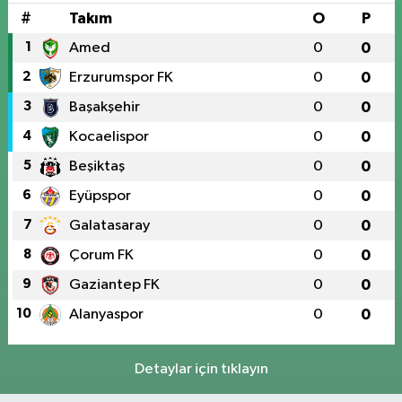
#
Takım
O
P
1
Amed
0
0
2
Erzurumspor FK
0
0
3
Başakşehir
0
0
4
Kocaelispor
0
0
5
Beşiktaş
0
0
6
Eyüpspor
0
0
7
Galatasaray
0
0
8
Çorum FK
0
0
9
Gaziantep FK
0
0
10
Alanyaspor
0
0
Detaylar için tıklayın