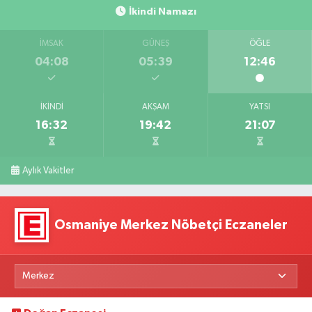
İkindi Namazı
İMSAK
GÜNEŞ
ÖĞLE
04:08
05:39
12:46
İKINDI
AKŞAM
YATSI
16:32
19:42
21:07
Aylık Vakitler
Osmaniye Merkez Nöbetçi Eczaneler