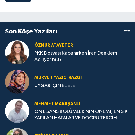
Son Köşe Yazıları
ÖZNUR ATAYETER
PKK Dosyası Kapanırken İran Denklemi
Açılıyor mu?
MÜRVET YAZICI KAZGI
UYGAR İÇİN EL ELE
MEHMET MARAŞANLI
ÖN LİSANS BÖLÜMLERİNİN ÖNEMİ, EN SIK
YAPILAN HATALAR VE DOĞRU TERCİH
STRATEJİLERİ