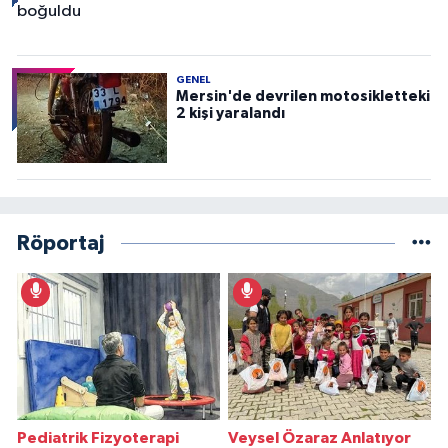
GENEL
Mersin'de devrilen motosikletteki
2 kişi yaralandı
Röportaj
Pediatrik Fizyoterapi
Veysel Özaraz Anlatıyor