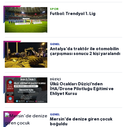
SPOR
Futbol: Trendyol 1. Lig
GENEL
Antalya'da traktör ile otomobilin
çarpışması sonucu 2 kişi yaralandı
DÜZIÇI
Ülkü Ocakları Düziçi’nden
İHA/Drone Pilotluğu Eğitimi ve
Ehliyet Kursu
GENEL
Mersin'de denize giren çocuk
boğuldu