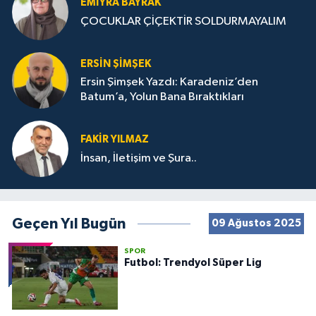
EMIYRA BAYRAK
ÇOCUKLAR ÇİÇEKTİR SOLDURMAYALIM
ERSIN ŞIMŞEK
Ersin Şimşek Yazdı: Karadeniz’den
Batum’a, Yolun Bana Bıraktıkları
FAKIR YILMAZ
İnsan, İletişim ve Şura..
Geçen Yıl Bugün
09 Ağustos 2025
SPOR
Futbol: Trendyol Süper Lig