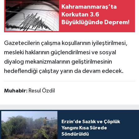
Kahramanmaraş’ta
Korkutan 3.6
Büyüklüğünde Deprem!
Gazetecilerin çalışma koşullarının iyileştirilmesi,
mesleki haklarının güçlendirilmesi ve sosyal
diyalog mekanizmalarının geliştirilmesinin
hedeflendiği çalıştay yarın da devam edecek.
Muhabir:
Resul Özdil
Erzin’de Sazlık ve Çöplük
Yangını Kısa Sürede
Söndürüldü