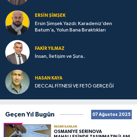
ERSIN ŞIMŞEK
Ersin Şimşek Yazdı: Karadeniz’den
Batum’a, Yolun Bana Bıraktıkları
FAKIR YILMAZ
İnsan, İletişim ve Şura..
HASAN KAYA
DECCAL FİTNESİ VE FETÖ GERÇEĞİ
Geçen Yıl Bugün
07 Ağustos 2025
RESMI İLANLAR
OSMANİYE SERİNOVA
MAHALLESİNDE TAŞINMAZIN İLANI