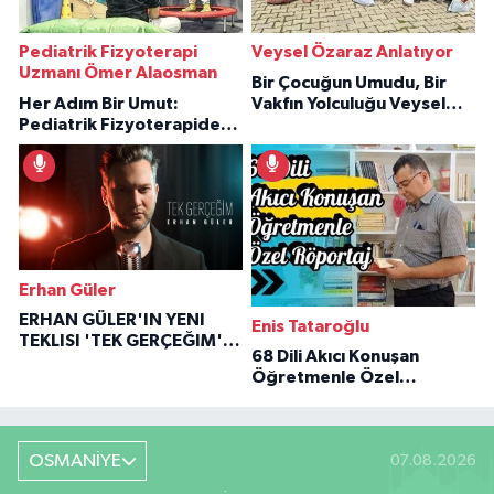
Pediatrik Fizyoterapi
Veysel Özaraz Anlatıyor
Uzmanı Ömer Alaosman
Bir Çocuğun Umudu, Bir
Her Adım Bir Umut:
Vakfın Yolculuğu Veysel
Pediatrik Fizyoterapiden
Özaraz Anlatıyor
İlham Veren Hikâyeler
Erhan Güler
ERHAN GÜLER'IN YENI
Enis Tataroğlu
TEKLISI 'TEK GERÇEĞIM'LE
68 Dili Akıcı Konuşan
BÜYÜK DÖNÜŞÜ
Öğretmenle Özel
Röportaj
OSMANİYE
07.08.2026