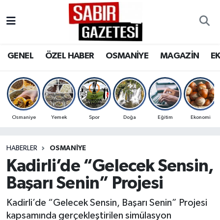
GENEL
Osmaniye Nöbetçi Eczaneler
GENEL
ÖZEL HABER
OSMANİYE
MAGAZİN
E
ÖZEL HABER
Osmaniye Hava Durumu
OSMANİYE
Osmaniye Trafik Yoğunluk Haritası
MAGAZİN
Süper Lig Puan Durumu ve Fikstür
Osmaniye
Yemek
Spor
Doğa
Eğitim
Ekonomi
EKONOMİ
Tüm Manşetler
HABERLER
OSMANIYE
Kadirli’de “Gelecek Sensin,
SPOR
Son Dakika Haberleri
Başarı Senin” Projesi
RESMİ İLANLAR
Haber Arşivi
Kadirli’de “Gelecek Sensin, Başarı Senin” Projesi
kapsamında gerçekleştirilen simülasyon