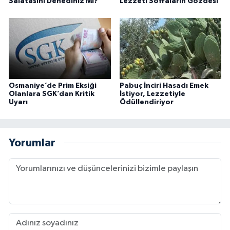
Salatasını Denediniz Mi?
Lezzeti Sofraların Gözdesi
Osmaniye’de Prim Eksiği
Pabuç İnciri Hasadı Emek
Olanlara SGK’dan Kritik
İstiyor, Lezzetiyle
Uyarı
Ödüllendiriyor
Yorumlar