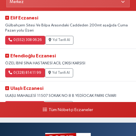
Elif Eczanesi
Gülbahçem Sitesi Ve Bilpa Arasındaki Caddeden 200mt aşağıda Cuma
Pazarı yolu Üzeri
0 (552) 308 06 26
Yol Tarifi Al
Efendioğlu Eczanesi
ÖZEL İBNİ SİNA HASTANESİ ACİL ÇIKIŞI KARŞISI
0 (328) 814 11 99
Yol Tarifi Al
Ulaşlı Eczanesi
ULAŞLI MAHALLESİ 11507 SOKAK NO:8 B YEDİOCAK PARKI CİVARI
0 (546) 158 81 80
Yol Tarifi Al
Tüm Nöbetçi Eczaneler