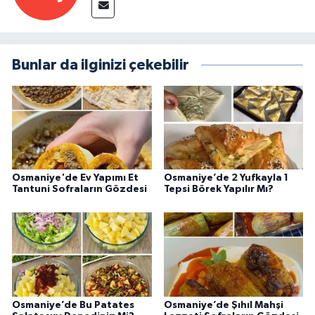
Bunlar da ilginizi çekebilir
Osmaniye'de Ev Yapımı Et
Osmaniye’de 2 Yufkayla 1
Tantuni Sofraların Gözdesi
Tepsi Börek Yapılır Mı?
Osmaniye’de Bu Patates
Osmaniye’de Şıhıl Mahşi