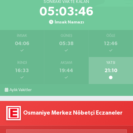
SONRAKI VAKTE KALAN
05:03:46
İmsak Namazı
İMSAK
GÜNEŞ
ÖĞLE
04:06
05:38
12:46
İKINDI
AKŞAM
YATSI
16:33
19:44
21:10
Aylık Vakitler
Osmaniye Merkez Nöbetçi Eczaneler