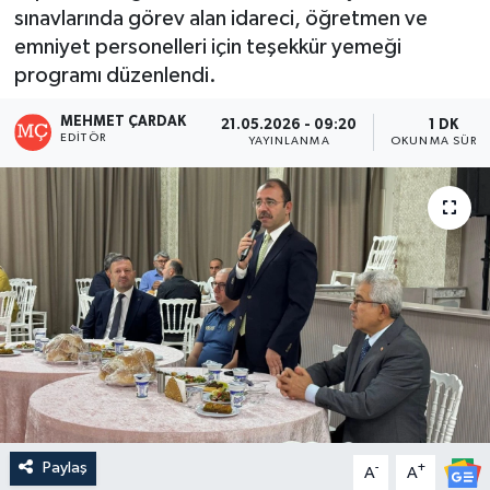
sınavlarında görev alan idareci, öğretmen ve
emniyet personelleri için teşekkür yemeği
programı düzenlendi.
MEHMET ÇARDAK
21.05.2026 - 09:20
1 DK
EDITÖR
YAYINLANMA
OKUNMA SÜRES
Paylaş
-
+
A
A