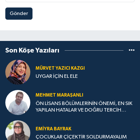
Gönder
Son Köşe Yazıları
MÜRVET YAZICI KAZGI
UYGAR İÇİN EL ELE
MEHMET MARAŞANLI
ÖN LİSANS BÖLÜMLERİNİN ÖNEMİ, EN SIK
YAPILAN HATALAR VE DOĞRU TERCİH
STRATEJİLERİ
EMIYRA BAYRAK
ÇOCUKLAR ÇİÇEKTİR SOLDURMAYALIM