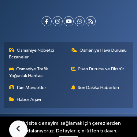
Osmaniye Nöbetçi
Osmaniye Hava Durumu
Eczaneler
Osmaniye Trafik
Puan Durumu ve Fikstür
Yoğunluk Haritası
Tüm Manşetler
Son Dakika Haberleri
Haber Arşivi
Künye
İletişim
Gizlilik Sözleşmesi
En iyi site deneyimi sağlamak için çerezlerden
faydalanıyoruz. Detaylar için lütfen tıklayın.