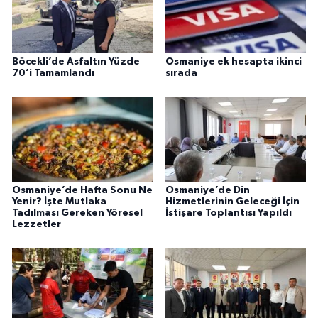
Böcekli’de Asfaltın Yüzde
Osmaniye ek hesapta ikinci
70’i Tamamlandı
sırada
Osmaniye’de Hafta Sonu Ne
Osmaniye’de Din
Yenir? İşte Mutlaka
Hizmetlerinin Geleceği İçin
Tadılması Gereken Yöresel
İstişare Toplantısı Yapıldı
Lezzetler