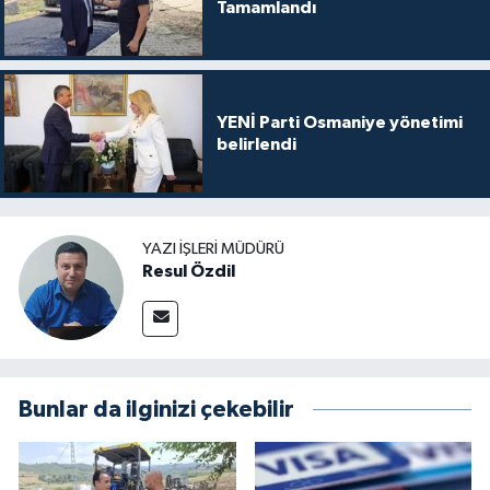
Tamamlandı
YENİ Parti Osmaniye yönetimi
belirlendi
YAZI İŞLERI MÜDÜRÜ
Resul Özdil
Bunlar da ilginizi çekebilir