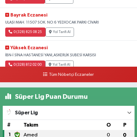
Bayrak Eczanesi
ULAŞI MAH. 11507 SOK. NO:6 YEDİOCAK PARKI CİVARI
0 (328) 825 08 25
Yol Tarifi Al
Yüksek Eczanesi
İBN-İ SİNA HASTANESİ YANI,ASKERLİK ŞUBESİ KARŞISI
0 (328) 812 02 00
Yol Tarifi Al
Tüm Nöbetçi Eczaneler
Süper Lig Puan Durumu
Süper Lig
#
Takım
O
P
1
Amed
0
0