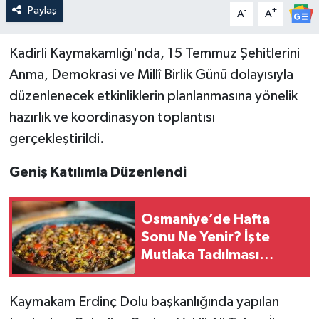
Paylaş
-
+
A
A
Kadirli Kaymakamlığı'nda, 15 Temmuz Şehitlerini
Anma, Demokrasi ve Millî Birlik Günü dolayısıyla
düzenlenecek etkinliklerin planlanmasına yönelik
hazırlık ve koordinasyon toplantısı
gerçekleştirildi.
Geniş Katılımla Düzenlendi
Osmaniye’de Hafta
Sonu Ne Yenir? İşte
Mutlaka Tadılması
Gereken Yöresel
Lezzetler
Kaymakam Erdinç Dolu başkanlığında yapılan