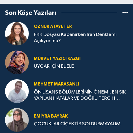
Son Köşe Yazıları
ÖZNUR ATAYETER
PKK Dosyası Kapanırken İran Denklemi
Açılıyor mu?
MÜRVET YAZICI KAZGI
UYGAR İÇİN EL ELE
MEHMET MARAŞANLI
ÖN LİSANS BÖLÜMLERİNİN ÖNEMİ, EN SIK
YAPILAN HATALAR VE DOĞRU TERCİH
STRATEJİLERİ
EMIYRA BAYRAK
ÇOCUKLAR ÇİÇEKTİR SOLDURMAYALIM