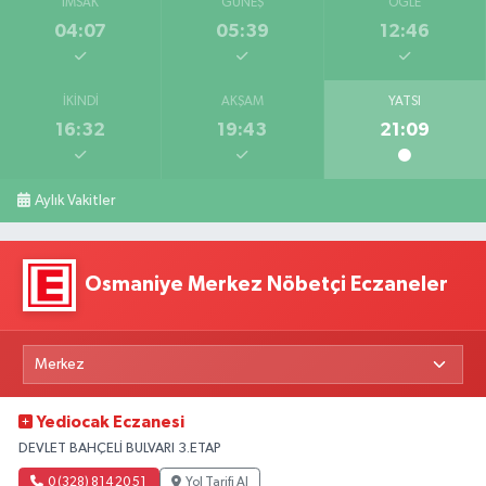
İMSAK
GÜNEŞ
ÖĞLE
04:07
05:39
12:46
İKINDI
AKŞAM
YATSI
16:32
19:43
21:09
Aylık Vakitler
Osmaniye Merkez Nöbetçi Eczaneler
Yediocak Eczanesi
DEVLET BAHÇELİ BULVARI 3.ETAP
0 (328) 814 20 51
Yol Tarifi Al