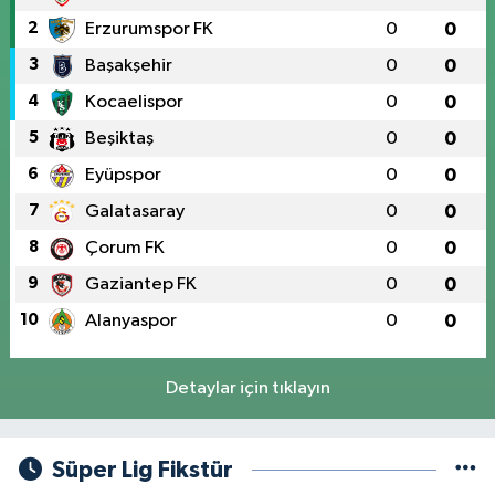
2
Erzurumspor FK
0
0
3
Başakşehir
0
0
4
Kocaelispor
0
0
5
Beşiktaş
0
0
6
Eyüpspor
0
0
7
Galatasaray
0
0
8
Çorum FK
0
0
9
Gaziantep FK
0
0
10
Alanyaspor
0
0
Detaylar için tıklayın
Süper Lig Fikstür