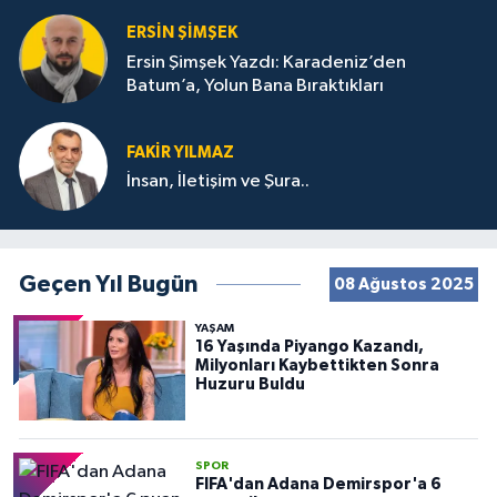
ERSIN ŞIMŞEK
Ersin Şimşek Yazdı: Karadeniz’den
Batum’a, Yolun Bana Bıraktıkları
FAKIR YILMAZ
İnsan, İletişim ve Şura..
Geçen Yıl Bugün
08 Ağustos 2025
YAŞAM
16 Yaşında Piyango Kazandı,
Milyonları Kaybettikten Sonra
Huzuru Buldu
SPOR
FIFA'dan Adana Demirspor'a 6