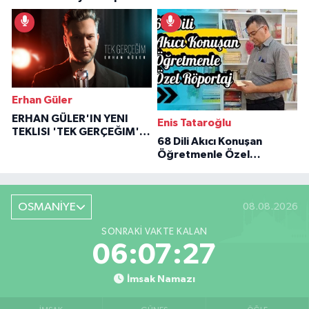
İlham Veren Hikâyeler
Erhan Güler
ERHAN GÜLER'IN YENI
Enis Tataroğlu
TEKLISI 'TEK GERÇEĞIM'LE
68 Dili Akıcı Konuşan
BÜYÜK DÖNÜŞÜ
Öğretmenle Özel
Röportaj
OSMANİYE
08.08.2026
SONRAKI VAKTE KALAN
06:07:26
İmsak Namazı