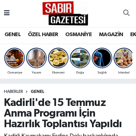
GENEL
Osmaniye Nöbetçi Eczaneler
GENEL
ÖZEL HABER
OSMANİYE
MAGAZİN
E
ÖZEL HABER
Osmaniye Hava Durumu
OSMANİYE
Osmaniye Trafik Yoğunluk Haritası
MAGAZİN
Süper Lig Puan Durumu ve Fikstür
Osmaniye
Yaşam
Ekonomi
Doğa
Sağlık
İstanbul
EKONOMİ
Tüm Manşetler
HABERLER
GENEL
Kadirli'de 15 Temmuz
SPOR
Son Dakika Haberleri
Anma Programı İçin
RESMİ İLANLAR
Haber Arşivi
Hazırlık Toplantısı Yapıldı
Kadirli Kaymakamı Erdinç Dolu başkanlığında