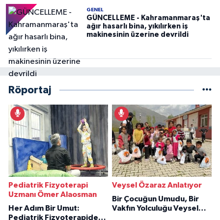
GENEL
GÜNCELLEME - Kahramanmaraş'ta
ağır hasarlı bina, yıkılırken iş
makinesinin üzerine devrildi
Röportaj
Pediatrik Fizyoterapi
Veysel Özaraz Anlatıyor
Uzmanı Ömer Alaosman
Bir Çocuğun Umudu, Bir
Her Adım Bir Umut:
Vakfın Yolculuğu Veysel
Pediatrik Fizyoterapiden
Özaraz Anlatıyor