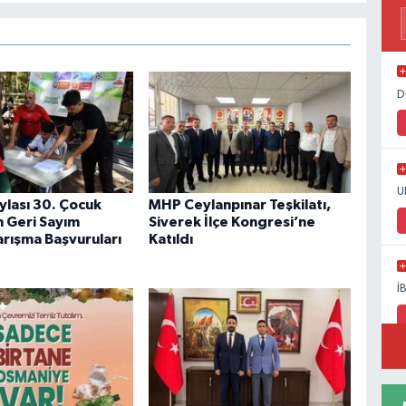
D
U
ylası 30. Çocuk
MHP Ceylanpınar Teşkilatı,
in Geri Sayım
Siverek İlçe Kongresi’ne
arışma Başvuruları
Katıldı
İ