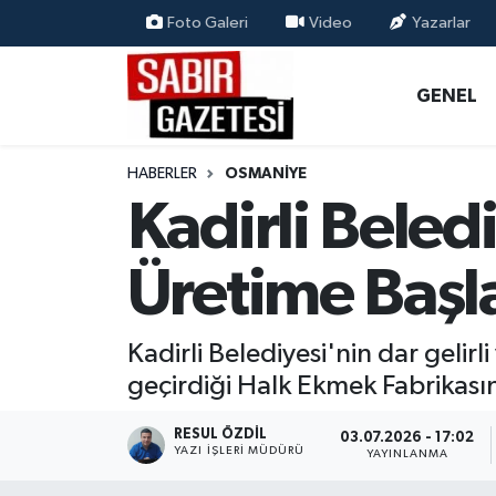
Foto Galeri
Video
Yazarlar
GENEL
Osmaniye Nöbetçi Eczaneler
GENEL
ÖZEL HABER
Osmaniye Hava Durumu
HABERLER
OSMANIYE
OSMANİYE
Osmaniye Trafik Yoğunluk Haritası
Kadirli Beled
MAGAZİN
Süper Lig Puan Durumu ve Fikstür
Üretime Başl
EKONOMİ
Tüm Manşetler
Kadirli Belediyesi'nin dar geli
SPOR
Son Dakika Haberleri
geçirdiği Halk Ekmek Fabrikası
RESMİ İLANLAR
Haber Arşivi
RESUL ÖZDIL
03.07.2026 - 17:02
YAZI İŞLERI MÜDÜRÜ
YAYINLANMA