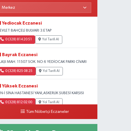
Yediocak Eczanesi
EVLET BAHÇELİ BULVARI 3.ETAP
0 (328) 814 20 51
Yol Tarifi Al
Bayrak Eczanesi
LAŞI MAH. 11507 SOK. NO:6 YEDİOCAK PARKI CİVARI
0 (328) 825 08 25
Yol Tarifi Al
Yüksek Eczanesi
BN-İ SİNA HASTANESİ YANI,ASKERLİK ŞUBESİ KARŞISI
0 (328) 812 02 00
Yol Tarifi Al
Tüm Nöbetçi Eczaneler