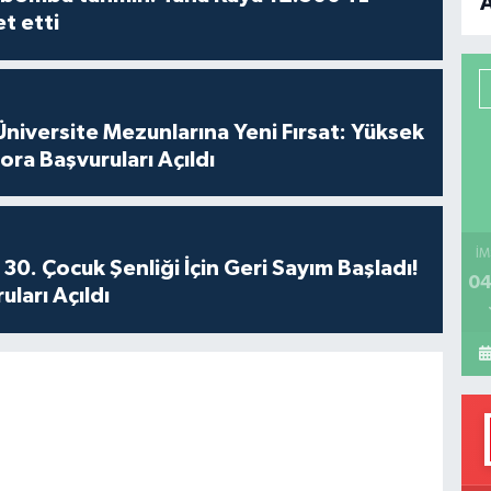
et etti
B
P
iversite Mezunlarına Yeni Fırsat: Yüksek
ora Başvuruları Açıldı
H
İM
30. Çocuk Şenliği İçin Geri Sayım Başladı!
04
ları Açıldı