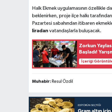
Halk Ekmek uygulamasının özellikle dar 
beklenirken, proje ilçe halkı tarafın
Pazartesi sabahından itibaren ekmekle
liradan
vatandaşlarla buluşacak.
Zorkun Yaylası
Başladı! Yarış
İçeriği Görüntül
Muhabir:
Resul Özdil
EDITÖRÜN SEÇTIĞI
Gram altın içi