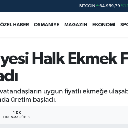
DOLAR
47,7436
%0.1
EURO
55,2510
%0.3
ÖZEL HABER
OSMANİYE
MAGAZİN
EKONOMİ
SP
STERLİN
64,4811
%0.3
GRAM ALTIN
6660.55
%0.0
BİST100
13.779
%-1
iyesi Halk Ekmek F
BITCOIN
64.959,79
%1.
adı
rli vatandaşların uygun fiyatlı ekmeğe ulaş
nda üretim başladı.
1 DK
OKUNMA SÜRESI