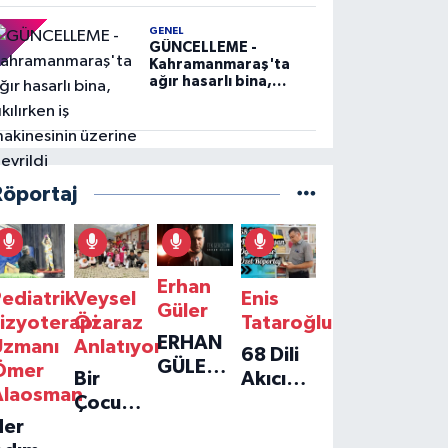
GENEL
GÜNCELLEME -
Kahramanmaraş'ta
ağır hasarlı bina,
yıkılırken iş
makinesinin üzerine
devrildi
Röportaj
Erhan
ediatrik
Veysel
Enis
Güler
izyoterapi
Özaraz
Tataroğlu
ERHAN
Uzmanı
Anlatıyor
68 Dili
GÜLER'IN
Ömer
Bir
Akıcı
YENI
Alaosman
Çocuğun
Konuşan
TEKLISI
Her
Umudu,
Öğretmenle
'TEK