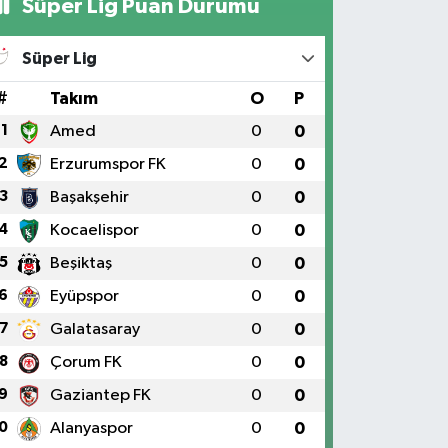
Süper Lig Puan Durumu
Süper Lig
#
Takım
O
P
1
Amed
0
0
2
Erzurumspor FK
0
0
3
Başakşehir
0
0
4
Kocaelispor
0
0
5
Beşiktaş
0
0
6
Eyüpspor
0
0
7
Galatasaray
0
0
8
Çorum FK
0
0
9
Gaziantep FK
0
0
0
Alanyaspor
0
0