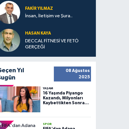
FAKIR YILMAZ
İnsan, İletişim ve Şura..
HASAN KAYA
DECCAL FİTNESİ VE FETÖ
GERÇEĞİ
Geçen Yıl
08 Ağustos
Bugün
2025
YAŞAM
16 Yaşında Piyango
Kazandı, Milyonları
Kaybettikten Sonra
Huzuru Buldu
SPOR
FIFA'dan Adana