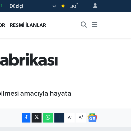
°
Düziçi
8
30
2
OR
RESMİ İLANLAR
8
3
4
abrikası
11
abilmesi amacıyla hayata
-
+
A
A