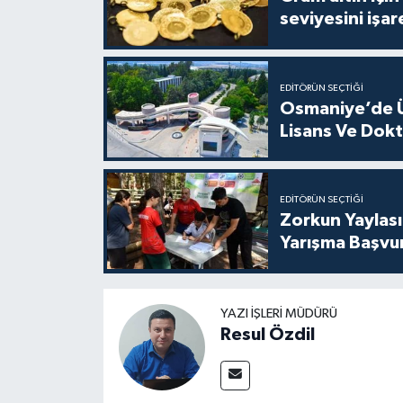
seviyesini işar
EDITÖRÜN SEÇTIĞI
Osmaniye’de Ün
Lisans Ve Dokt
EDITÖRÜN SEÇTIĞI
Zorkun Yaylası 
Yarışma Başvuru
YAZI İŞLERI MÜDÜRÜ
Resul Özdil