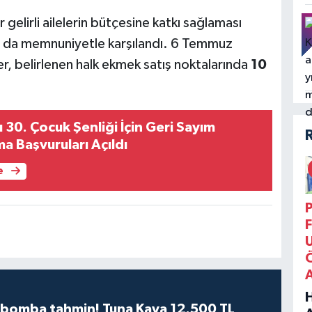
gelirli ailelerin bütçesine katkı sağlaması
dan da memnuniyetle karşılandı. 6 Temmuz
r, belirlenen halk ekmek satış noktalarında
10
 30. Çocuk Şenliği İçin Geri Sayım
ma Başvuruları Açıldı
e
P
F
n bomba tahmin! Tuna Kaya 12.500 TL