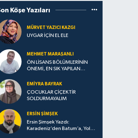
Son Köşe Yazıları
MÜRVET YAZICI KAZGI
UYGAR İÇİN EL ELE
MEHMET MARAŞANLI
ÖN LİSANS BÖLÜMLERİNİN
ÖNEMİ, EN SIK YAPILAN
HATALAR VE DOĞRU TERCİH
STRATEJİLERİ
EMIYRA BAYRAK
ÇOCUKLAR ÇİÇEKTİR
SOLDURMAYALIM
ERSIN ŞIMŞEK
Ersin Şimşek Yazdı:
Karadeniz’den Batum’a, Yolun
Bana Bıraktıkları