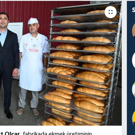
t Olcar
, fabrikada ekmek üretiminin