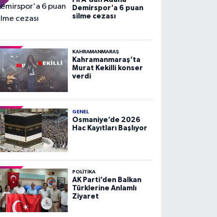
Demirspor'a 6 puan
silme cezası
KAHRAMANMARAŞ
Kahramanmaraş’ta
Murat Kekilli konser
verdi
GENEL
Osmaniye’de 2026
Hac Kayıtları Başlıyor
POLITIKA
AK Parti’den Balkan
Türklerine Anlamlı
Ziyaret