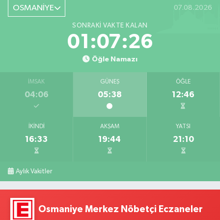
OSMANİYE
07.08.2026
SONRAKI VAKTE KALAN
01:07:25
Öğle Namazı
İMSAK
GÜNEŞ
ÖĞLE
04:06
05:38
12:46
İKINDI
AKŞAM
YATSI
16:33
19:44
21:10
Aylık Vakitler
Osmaniye Merkez Nöbetçi Eczaneler