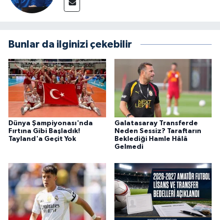
Bunlar da ilginizi çekebilir
Dünya Şampiyonası'nda
Galatasaray Transferde
Fırtına Gibi Başladık!
Neden Sessiz? Taraftarın
Tayland'a Geçit Yok
Beklediği Hamle Hâlâ
Gelmedi