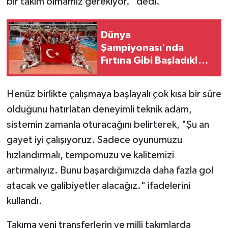
bir takım olmamız gerekiyor." dedi.
Dünya
Şampiyonası'nda
Fırtına Gibi Başladık!
Tayland'a Geçit Yok
Henüz birlikte çalışmaya başlayalı çok kısa bir süre
olduğunu hatırlatan deneyimli teknik adam,
sistemin zamanla oturacağını belirterek, "Şu an
gayet iyi çalışıyoruz. Sadece oyunumuzu
hızlandırmalı, tempomuzu ve kalitemizi
artırmalıyız. Bunu başardığımızda daha fazla gol
atacak ve galibiyetler alacağız." ifadelerini
kullandı.
Takıma yeni transferlerin ve milli takımlarda