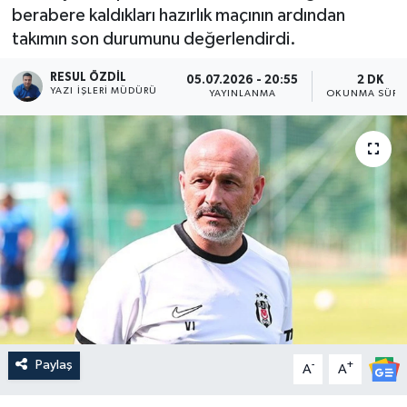
berabere kaldıkları hazırlık maçının ardından
takımın son durumunu değerlendirdi.
RESUL ÖZDIL
05.07.2026 - 20:55
2 DK
YAZI İŞLERI MÜDÜRÜ
YAYINLANMA
OKUNMA SÜRE
Paylaş
-
+
A
A