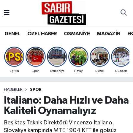
GENEL
Osmaniye Nöbetçi Eczaneler
GENEL
ÖZEL HABER
OSMANİYE
MAGAZİN
E
ÖZEL HABER
Osmaniye Hava Durumu
OSMANİYE
Osmaniye Trafik Yoğunluk Haritası
MAGAZİN
Süper Lig Puan Durumu ve Fikstür
Eğitim
Spor
Osmaniye
Hatay
Düziçi
Gündem
EKONOMİ
Tüm Manşetler
HABERLER
SPOR
Italiano: Daha Hızlı ve Daha
SPOR
Son Dakika Haberleri
Kaliteli Oynamalıyız
RESMİ İLANLAR
Haber Arşivi
Beşiktaş Teknik Direktörü Vincenzo Italiano,
Slovakya kampında MTE 1904 KFT ile golsüz