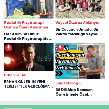
Pediatrik Fizyoterapi
Veysel Özaraz Anlatıyor
Uzmanı Ömer Alaosman
Bir Çocuğun Umudu, Bir
Her Adım Bir Umut:
Vakfın Yolculuğu Veysel
Pediatrik Fizyoterapiden
Özaraz Anlatıyor
İlham Veren Hikâyeler
Erhan Güler
ERHAN GÜLER'IN YENI
Enis Tataroğlu
TEKLISI 'TEK GERÇEĞIM'LE
68 Dili Akıcı Konuşan
BÜYÜK DÖNÜŞÜ
Öğretmenle Özel
Röportaj