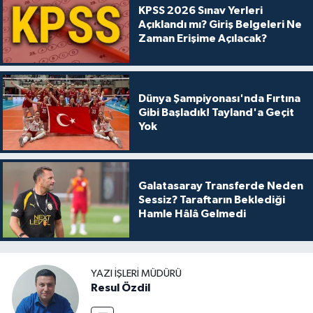
KPSS 2026 Sınav Yerleri
Açıklandı mı? Giriş Belgeleri Ne
Zaman Erişime Açılacak?
Dünya Şampiyonası'nda Fırtına
Gibi Başladık! Tayland'a Geçit
Yok
Galatasaray Transferde Neden
Sessiz? Taraftarın Beklediği
Hamle Hâlâ Gelmedi
YAZI İŞLERI MÜDÜRÜ
Resul Özdil