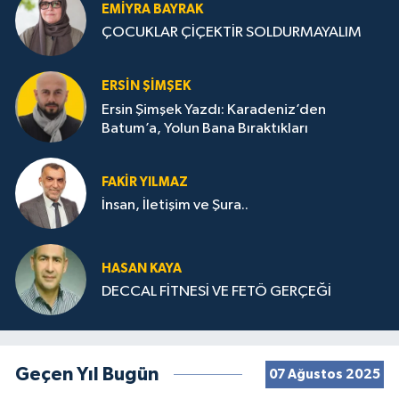
EMIYRA BAYRAK
ÇOCUKLAR ÇİÇEKTİR SOLDURMAYALIM
ERSIN ŞIMŞEK
Ersin Şimşek Yazdı: Karadeniz’den
Batum’a, Yolun Bana Bıraktıkları
FAKIR YILMAZ
İnsan, İletişim ve Şura..
HASAN KAYA
DECCAL FİTNESİ VE FETÖ GERÇEĞİ
Geçen Yıl Bugün
07 Ağustos 2025