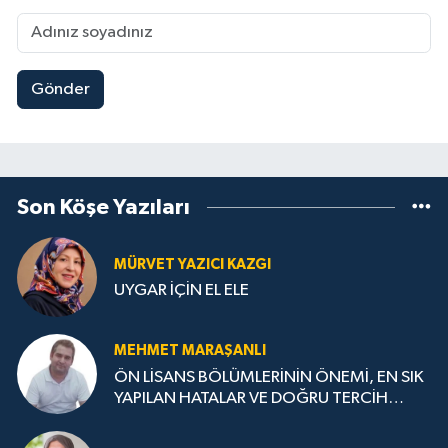
Gönder
Son Köşe Yazıları
MÜRVET YAZICI KAZGI
UYGAR İÇİN EL ELE
MEHMET MARAŞANLI
ÖN LİSANS BÖLÜMLERİNİN ÖNEMİ, EN SIK
YAPILAN HATALAR VE DOĞRU TERCİH
STRATEJİLERİ