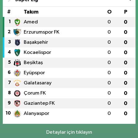
#
Takım
O
P
1
Amed
0
0
2
Erzurumspor FK
0
0
3
Başakşehir
0
0
4
Kocaelispor
0
0
5
Beşiktaş
0
0
6
Eyüpspor
0
0
7
Galatasaray
0
0
8
Çorum FK
0
0
9
Gaziantep FK
0
0
10
Alanyaspor
0
0
Detaylar için tıklayın