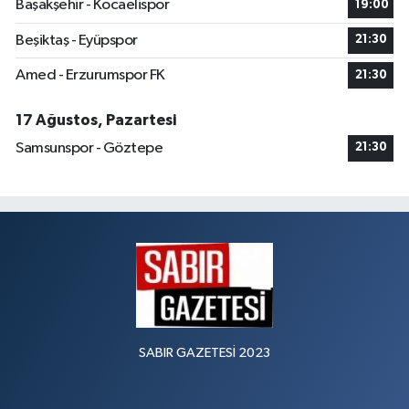
Başakşehir - Kocaelispor
19:00
Beşiktaş - Eyüpspor
21:30
Amed - Erzurumspor FK
21:30
17 Ağustos, Pazartesi
Samsunspor - Göztepe
21:30
SABIR GAZETESİ 2023