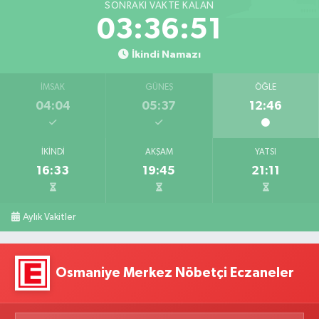
SONRAKI VAKTE KALAN
03:36:50
İkindi Namazı
İMSAK
GÜNEŞ
ÖĞLE
04:04
05:37
12:46
İKINDI
AKŞAM
YATSI
16:33
19:45
21:11
Aylık Vakitler
Osmaniye Merkez Nöbetçi Eczaneler