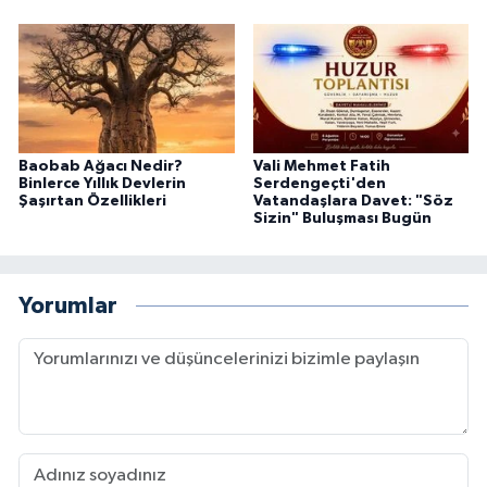
Baobab Ağacı Nedir?
Vali Mehmet Fatih
Binlerce Yıllık Devlerin
Serdengeçti'den
Şaşırtan Özellikleri
Vatandaşlara Davet: "Söz
Sizin" Buluşması Bugün
Yorumlar