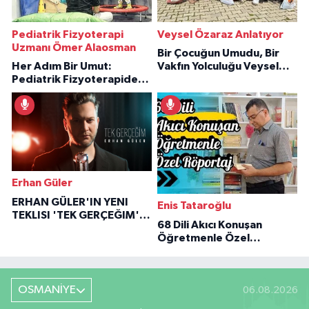
Pediatrik Fizyoterapi
Veysel Özaraz Anlatıyor
Uzmanı Ömer Alaosman
Bir Çocuğun Umudu, Bir
Her Adım Bir Umut:
Vakfın Yolculuğu Veysel
Pediatrik Fizyoterapiden
Özaraz Anlatıyor
İlham Veren Hikâyeler
Erhan Güler
ERHAN GÜLER'IN YENI
Enis Tataroğlu
TEKLISI 'TEK GERÇEĞIM'LE
68 Dili Akıcı Konuşan
BÜYÜK DÖNÜŞÜ
Öğretmenle Özel
Röportaj
OSMANİYE
06.08.2026