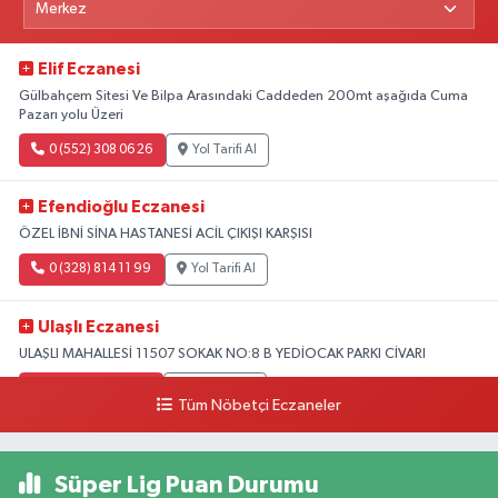
Elif Eczanesi
Gülbahçem Sitesi Ve Bilpa Arasındaki Caddeden 200mt aşağıda Cuma
Pazarı yolu Üzeri
0 (552) 308 06 26
Yol Tarifi Al
Efendioğlu Eczanesi
ÖZEL İBNİ SİNA HASTANESİ ACİL ÇIKIŞI KARŞISI
0 (328) 814 11 99
Yol Tarifi Al
Ulaşlı Eczanesi
ULAŞLI MAHALLESİ 11507 SOKAK NO:8 B YEDİOCAK PARKI CİVARI
0 (546) 158 81 80
Yol Tarifi Al
Tüm Nöbetçi Eczaneler
Süper Lig Puan Durumu