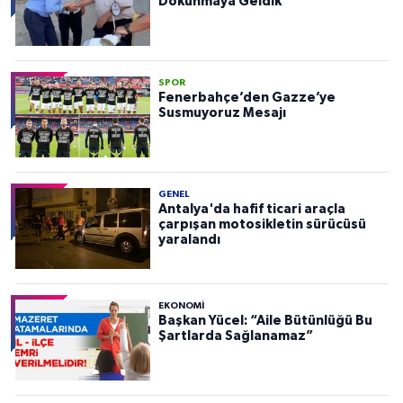
Dokunmaya Geldik”
SPOR
Fenerbahçe’den Gazze’ye
Susmuyoruz Mesajı
GENEL
Antalya'da hafif ticari araçla
çarpışan motosikletin sürücüsü
yaralandı
EKONOMI
Başkan Yücel: “Aile Bütünlüğü Bu
Şartlarda Sağlanamaz”