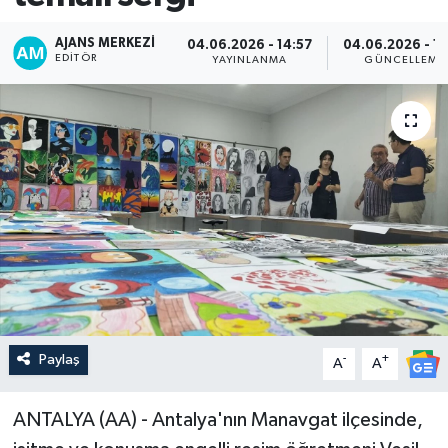
AJANS MERKEZI
04.06.2026 - 14:57
04.06.2026 - 15
EDITÖR
YAYINLANMA
GÜNCELLEME
Paylaş
-
+
A
A
ANTALYA (AA) - Antalya'nın Manavgat ilçesinde,