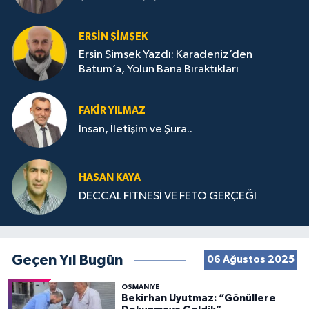
ERSIN ŞIMŞEK
Ersin Şimşek Yazdı: Karadeniz’den
Batum’a, Yolun Bana Bıraktıkları
FAKIR YILMAZ
İnsan, İletişim ve Şura..
HASAN KAYA
DECCAL FİTNESİ VE FETÖ GERÇEĞİ
Geçen Yıl Bugün
06 Ağustos 2025
OSMANIYE
Bekirhan Uyutmaz: “Gönüllere