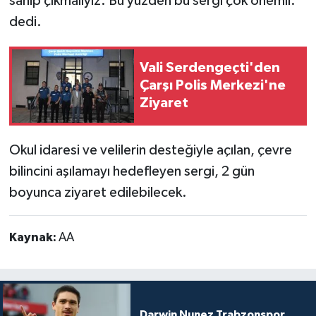
sahip çıkmalıyız. Bu yüzden bu sergi çok önemli.'
dedi.
Vali Serdengeçti'den
Çarşı Polis Merkezi'ne
Ziyaret
Okul idaresi ve velilerin desteğiyle açılan, çevre
bilincini aşılamayı hedefleyen sergi, 2 gün
boyunca ziyaret edilebilecek.
Kaynak:
AA
Darwin Nunez Trabzonspor