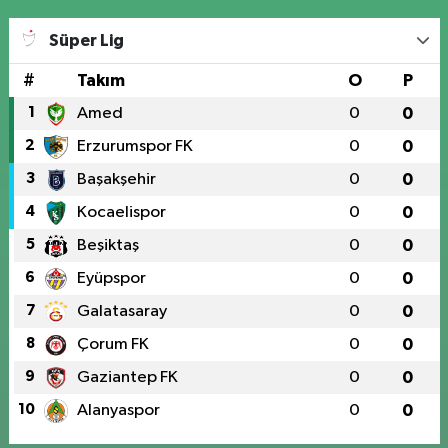
Süper Lig
#
Takım
O
P
1
Amed
0
0
2
Erzurumspor FK
0
0
3
Başakşehir
0
0
4
Kocaelispor
0
0
5
Beşiktaş
0
0
6
Eyüpspor
0
0
7
Galatasaray
0
0
8
Çorum FK
0
0
9
Gaziantep FK
0
0
10
Alanyaspor
0
0