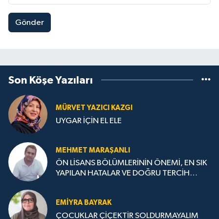
Gönder
Son Köşe Yazıları
MÜRVET YAZICI KAZGI
UYGAR İÇİN EL ELE
MEHMET MARAŞANLI
ÖN LİSANS BÖLÜMLERİNİN ÖNEMİ, EN SIK
YAPILAN HATALAR VE DOĞRU TERCİH
STRATEJİLERİ
EMIYRA BAYRAK
ÇOCUKLAR ÇİÇEKTİR SOLDURMAYALIM