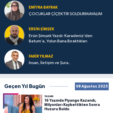
EMIYRA BAYRAK
ÇOCUKLAR ÇİÇEKTİR SOLDURMAYALIM
ERSIN ŞIMŞEK
Ersin Şimşek Yazdı: Karadeniz’den
Batum’a, Yolun Bana Bıraktıkları
FAKIR YILMAZ
İnsan, İletişim ve Şura..
Geçen Yıl Bugün
08 Ağustos 2025
YAŞAM
16 Yaşında Piyango Kazandı,
Milyonları Kaybettikten Sonra
Huzuru Buldu