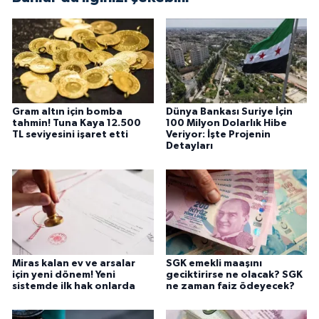
Gram altın için bomba
Dünya Bankası Suriye İçin
tahmin! Tuna Kaya 12.500
100 Milyon Dolarlık Hibe
TL seviyesini işaret etti
Veriyor: İşte Projenin
Detayları
Miras kalan ev ve arsalar
SGK emekli maaşını
için yeni dönem! Yeni
geciktirirse ne olacak? SGK
sistemde ilk hak onlarda
ne zaman faiz ödeyecek?