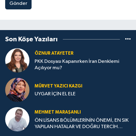
Gönder
Son Köşe Yazıları
ÖZNUR ATAYETER
PKK Dosyası Kapanırken İran Denklemi
Açılıyor mu?
MÜRVET YAZICI KAZGI
UYGAR İÇİN EL ELE
MEHMET MARAŞANLI
ÖN LİSANS BÖLÜMLERİNİN ÖNEMİ, EN SIK
YAPILAN HATALAR VE DOĞRU TERCİH
STRATEJİLERİ