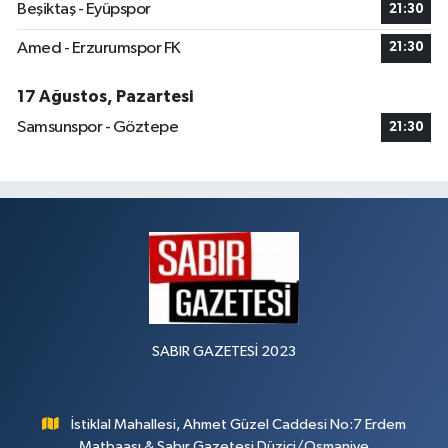
Beşiktaş - Eyüpspor
21:30
Amed - Erzurumspor FK
21:30
17 Ağustos, Pazartesi
Samsunspor - Göztepe
21:30
SABIR GAZETESİ 2023
İstiklal Mahallesi, Ahmet Güzel Caddesi No:7 Erdem
Matbaası & Sabır Gazetesi Düziçi/Osmaniye