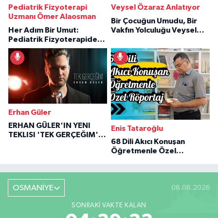
Pediatrik Fizyoterapi
Veysel Özaraz Anlatıyor
Uzmanı Ömer Alaosman
Bir Çocuğun Umudu, Bir
Her Adım Bir Umut:
Vakfın Yolculuğu Veysel
Pediatrik Fizyoterapiden
Özaraz Anlatıyor
İlham Veren Hikâyeler
Erhan Güler
ERHAN GÜLER'IN YENI
Enis Tataroğlu
TEKLISI 'TEK GERÇEĞIM'LE
68 Dili Akıcı Konuşan
BÜYÜK DÖNÜŞÜ
Öğretmenle Özel
Röportaj
OSMANİYE
08.08.2026
SONRAKI VAKTE KALAN