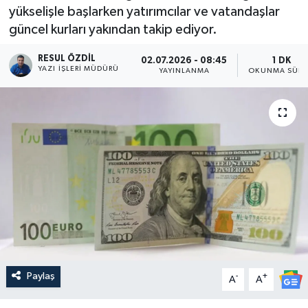
yükselişle başlarken yatırımcılar ve vatandaşlar
güncel kurları yakından takip ediyor.
RESUL ÖZDIL
02.07.2026 - 08:45
1 DK
YAZI İŞLERI MÜDÜRÜ
YAYINLANMA
OKUNMA SÜRE
Paylaş
-
+
A
A