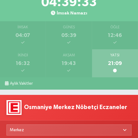
04:39:33
İmsak Namazı
İMSAK
GÜNEŞ
ÖĞLE
04:07
05:39
12:46
İKINDI
AKŞAM
YATSI
16:32
19:43
21:09
Aylık Vakitler
Osmaniye Merkez Nöbetçi Eczaneler