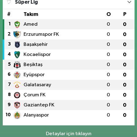
Süper Lig
#
Takım
O
P
1
Amed
0
0
2
Erzurumspor FK
0
0
3
Başakşehir
0
0
4
Kocaelispor
0
0
5
Beşiktaş
0
0
6
Eyüpspor
0
0
7
Galatasaray
0
0
8
Çorum FK
0
0
9
Gaziantep FK
0
0
10
Alanyaspor
0
0
Detaylar için tıklayın