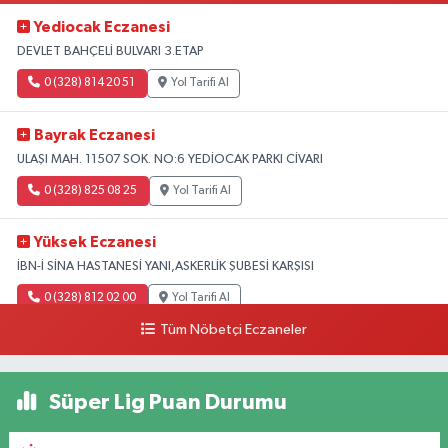
Yediocak Eczanesi
DEVLET BAHÇELİ BULVARI 3.ETAP
0 (328) 814 20 51
Yol Tarifi Al
Bayrak Eczanesi
ULAŞI MAH. 11507 SOK. NO:6 YEDİOCAK PARKI CİVARI
0 (328) 825 08 25
Yol Tarifi Al
Yüksek Eczanesi
İBN-İ SİNA HASTANESİ YANI,ASKERLİK ŞUBESİ KARŞISI
0 (328) 812 02 00
Yol Tarifi Al
Tüm Nöbetçi Eczaneler
Süper Lig Puan Durumu