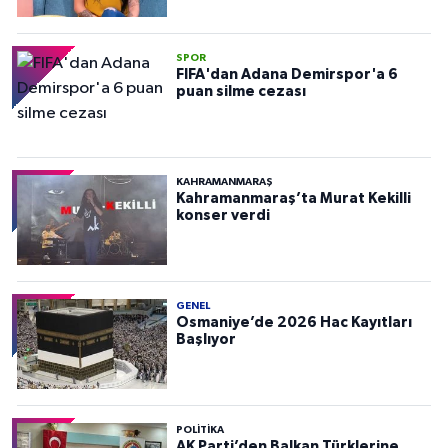
SPOR
FIFA'dan Adana Demirspor'a 6
puan silme cezası
KAHRAMANMARAŞ
Kahramanmaraş’ta Murat Kekilli
konser verdi
GENEL
Osmaniye’de 2026 Hac Kayıtları
Başlıyor
POLITIKA
AK Parti’den Balkan Türklerine