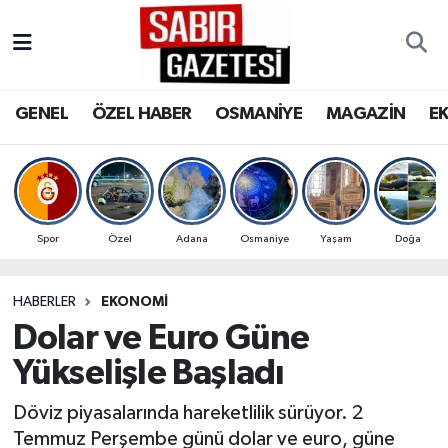
GENEL
Osmaniye Nöbetçi Eczaneler
GENEL
ÖZEL HABER
OSMANİYE
MAGAZİN
E
ÖZEL HABER
Osmaniye Hava Durumu
OSMANİYE
Osmaniye Trafik Yoğunluk Haritası
MAGAZİN
Süper Lig Puan Durumu ve Fikstür
Spor
Özel
Adana
Osmaniye
Yaşam
Doğa
EKONOMİ
Tüm Manşetler
HABERLER
EKONOMI
Dolar ve Euro Güne
SPOR
Son Dakika Haberleri
Yükselişle Başladı
RESMİ İLANLAR
Haber Arşivi
Döviz piyasalarında hareketlilik sürüyor. 2
Temmuz Perşembe günü dolar ve euro, güne