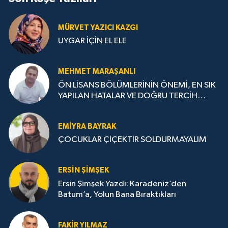
MÜRVET YAZICI KAZGI
UYGAR İÇİN EL ELE
MEHMET MARAŞANLI
ÖN LİSANS BÖLÜMLERİNİN ÖNEMİ, EN SIK
YAPILAN HATALAR VE DOĞRU TERCİH
STRATEJİLERİ
EMIYRA BAYRAK
ÇOCUKLAR ÇİÇEKTİR SOLDURMAYALIM
ERSIN ŞIMŞEK
Ersin Şimşek Yazdı: Karadeniz’den
Batum’a, Yolun Bana Bıraktıkları
FAKIR YILMAZ