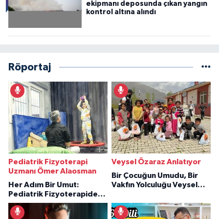
ekipmanı deposunda çıkan yangın
kontrol altına alındı
Röportaj
Pediatrik Fizyoterapi
Veysel Özaraz Anlatıyor
Uzmanı Ömer Alaosman
Bir Çocuğun Umudu, Bir
Her Adım Bir Umut:
Vakfın Yolculuğu Veysel
Pediatrik Fizyoterapiden
Özaraz Anlatıyor
İlham Veren Hikâyeler