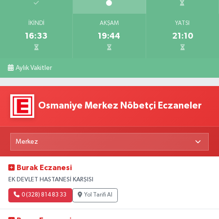
İKINDI
AKŞAM
YATSI
16:33
19:44
21:10
Aylık Vakitler
Osmaniye Merkez Nöbetçi Eczaneler
Burak Eczanesi
EK DEVLET HASTANESİ KARŞISI
0 (328) 814 83 33
Yol Tarifi Al