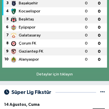
3
Başakşehir
0
0
4
Kocaelispor
0
0
5
Beşiktaş
0
0
6
Eyüpspor
0
0
7
Galatasaray
0
0
8
Çorum FK
0
0
9
Gaziantep FK
0
0
10
Alanyaspor
0
0
Detaylar için tıklayın
Süper Lig Fikstür
14 Ağustos, Cuma