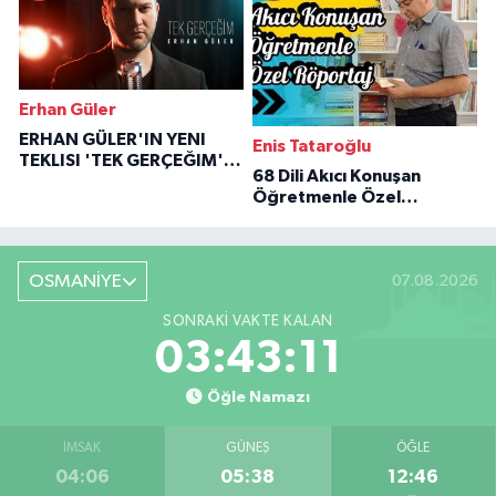
Erhan Güler
ERHAN GÜLER'IN YENI
Enis Tataroğlu
TEKLISI 'TEK GERÇEĞIM'LE
68 Dili Akıcı Konuşan
BÜYÜK DÖNÜŞÜ
Öğretmenle Özel
Röportaj
OSMANİYE
07.08.2026
SONRAKI VAKTE KALAN
03:43:10
Öğle Namazı
İMSAK
GÜNEŞ
ÖĞLE
04:06
05:38
12:46