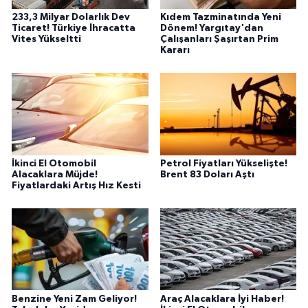
233,3 Milyar Dolarlık Dev
Kıdem Tazminatında Yeni
Ticaret! Türkiye İhracatta
Dönem! Yargıtay'dan
Vites Yükseltti
Çalışanları Şaşırtan Prim
Kararı
İkinci El Otomobil
Petrol Fiyatları Yükselişte!
Alacaklara Müjde!
Brent 83 Doları Aştı
Fiyatlardaki Artış Hız Kesti
Benzine Yeni Zam Geliyor!
Araç Alacaklara İyi Haber!