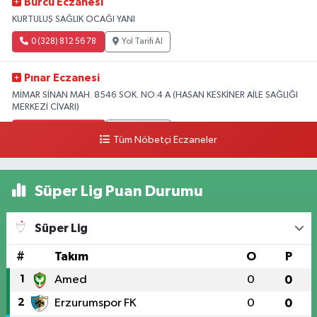
Burcu Eczanesi
KURTULUŞ SAĞLIK OCAĞI YANI
0 (328) 812 56 78
Yol Tarifi Al
Pınar Eczanesi
MİMAR SİNAN MAH. 8546 SOK. NO:4 A (HASAN KESKİNER AİLE SAĞLIĞI
MERKEZİ CİVARI)
0 (328) 826 04 73
Yol Tarifi Al
Tüm Nöbetçi Eczaneler
Süper Lig Puan Durumu
Süper Lig
#
Takım
O
P
1
Amed
0
0
2
Erzurumspor FK
0
0