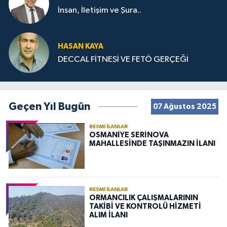
İnsan, İletişim ve Şura..
HASAN KAYA
DECCAL FİTNESİ VE FETÖ GERÇEĞİ
Geçen Yıl Bugün
07 Ağustos 2025
RESMI İLANLAR
OSMANİYE SERİNOVA
MAHALLESİNDE TAŞINMAZIN İLANI
RESMI İLANLAR
ORMANCILIK ÇALIŞMALARININ
TAKİBİ VE KONTROLÜ HİZMETİ
ALIM İLANI