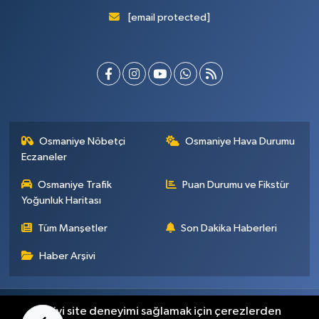
[email protected]
Osmaniye Nöbetçi
Osmaniye Hava Durumu
Eczaneler
Osmaniye Trafik
Puan Durumu ve Fikstür
Yoğunluk Haritası
Tüm Manşetler
Son Dakika Haberleri
Haber Arşivi
Künye
İletişim
Gizlilik Sözleşmesi
En iyi site deneyimi sağlamak için çerezlerden