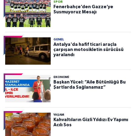
SPOR
Fenerbahçe’den Gazze’ye
Susmuyoruz Mesajı
GENEL
Antalya'da hafif ticari araçla
çarpışan motosikletin sürücüsü
yaralandı
EKONOMI
Başkan Yücel: “Aile Bütünlüğü Bu
Şartlarda Sağlanamaz”
YAŞAM
Kahvaltıların Gizli Yıldızı Ev Yapımı
Acılı Sos