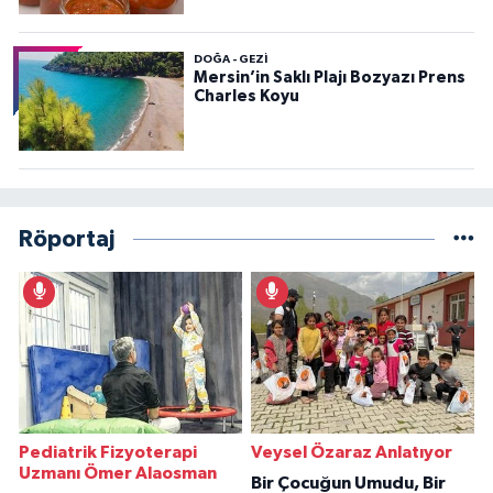
DOĞA - GEZI
Mersin’in Saklı Plajı Bozyazı Prens
Charles Koyu
Röportaj
Pediatrik Fizyoterapi
Veysel Özaraz Anlatıyor
Uzmanı Ömer Alaosman
Bir Çocuğun Umudu, Bir