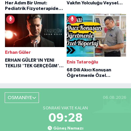
Her Adım Bir Umut:
Vakfın Yolculuğu Veysel
Pediatrik Fizyoterapiden
Özaraz Anlatıyor
İlham Veren Hikâyeler
Erhan Güler
ERHAN GÜLER'IN YENI
Enis Tataroğlu
TEKLISI 'TEK GERÇEĞIM'LE
68 Dili Akıcı Konuşan
BÜYÜK DÖNÜŞÜ
Öğretmenle Özel
Röportaj
OSMANİYE
06.08.2026
SONRAKI VAKTE KALAN
09:27
Güneş Namazı