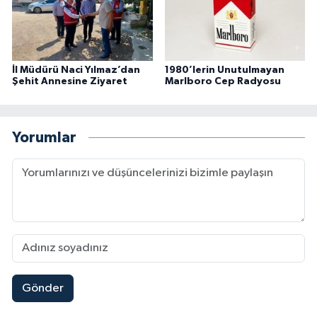
İl Müdürü Naci Yılmaz’dan
1980’lerin Unutulmayan
Şehit Annesine Ziyaret
Marlboro Cep Radyosu
Yorumlar
Gönder