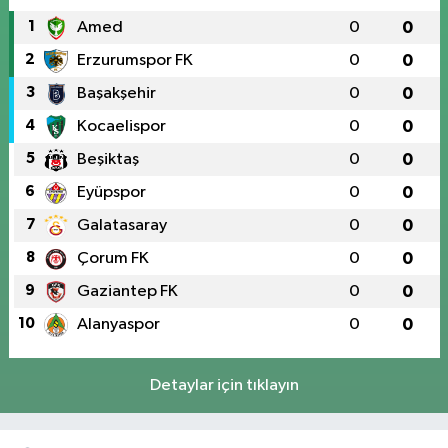
1
Amed
0
0
2
Erzurumspor FK
0
0
3
Başakşehir
0
0
4
Kocaelispor
0
0
5
Beşiktaş
0
0
6
Eyüpspor
0
0
7
Galatasaray
0
0
8
Çorum FK
0
0
9
Gaziantep FK
0
0
10
Alanyaspor
0
0
Detaylar için tıklayın