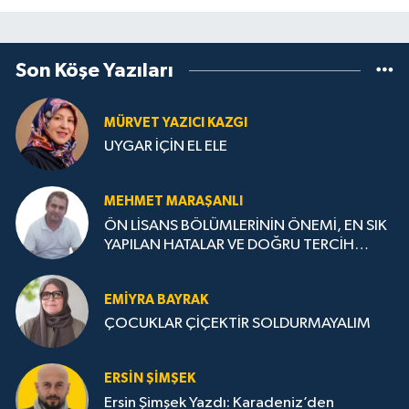
Son Köşe Yazıları
MÜRVET YAZICI KAZGI
UYGAR İÇİN EL ELE
MEHMET MARAŞANLI
ÖN LİSANS BÖLÜMLERİNİN ÖNEMİ, EN SIK
YAPILAN HATALAR VE DOĞRU TERCİH
STRATEJİLERİ
EMIYRA BAYRAK
ÇOCUKLAR ÇİÇEKTİR SOLDURMAYALIM
ERSIN ŞIMŞEK
Ersin Şimşek Yazdı: Karadeniz’den