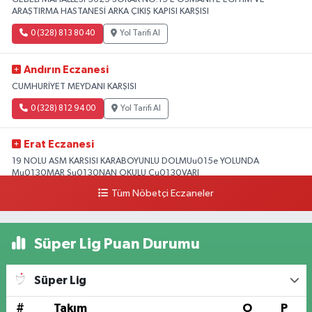
ARAŞTIRMA HASTANESİ ARKA ÇIKIŞ KAPISI KARŞISI
0 (328) 813 80 40
Yol Tarifi Al
Andırın Eczanesi
CUMHURİYET MEYDANI KARŞISI
0 (328) 812 94 00
Yol Tarifi Al
Erat Eczanesi
19 NOLU ASM KARSISI KARABOYUNLU DOLMUu015e YOLUNDA
Mu0130MAR Su0130NAN OKULU Cu0130VARI
Tüm Nöbetçi Eczaneler
0 (328) 825 39 39
Yol Tarifi Al
Süper Lig Puan Durumu
Süper Lig
#
Takım
O
P