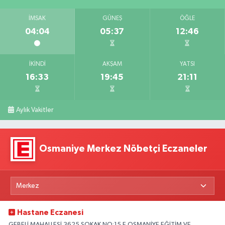
İMSAK
GÜNEŞ
ÖĞLE
04:04
05:37
12:46
İKINDI
AKŞAM
YATSI
16:33
19:45
21:11
Aylık Vakitler
Osmaniye Merkez Nöbetçi Eczaneler
Hastane Eczanesi
GEBELİ MAHALLESİ 3625 SOKAK NO:15 E OSMANİYE EĞİTİM VE